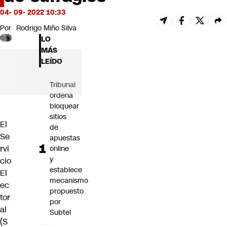
Futuro 360
04- 09- 2022 10:33
Opinión
Por
Rodrigo Miño Silva
LO
MÁS
LEÍDO
Tribunal
ordena
bloquear
sitios
El
de
Se
apuestas
rvi
online
y
cio
establece
El
mecanismo
ec
propuesto
tor
por
al
Subtel
(S