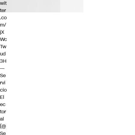
wit
ter
.co
m/
jX
Wc
Tw
ud
3H
—
Se
rvi
cio
El
ec
tor
al
(@
Se