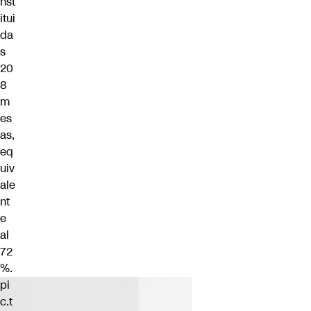
nst
itui
da
s
20
8
m
es
as,
eq
uiv
ale
nt
e
al
72
%.
pi
c.t