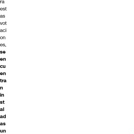
ra
est
as
vot
aci
on
es,
se
en
cu
en
tra
n
in
st
al
ad
as
un