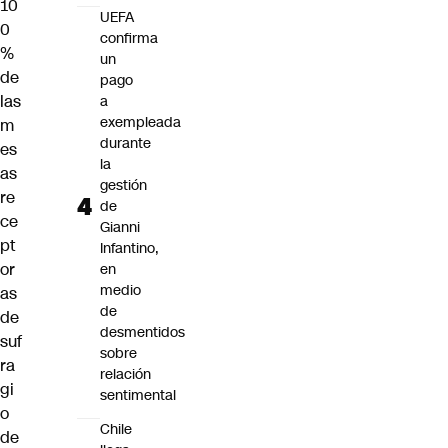
10
UEFA
0
confirma
%
un
de
pago
las
a
exempleada
m
durante
es
la
as
gestión
re
de
ce
Gianni
pt
Infantino,
or
en
medio
as
de
de
desmentidos
suf
sobre
ra
relación
gi
sentimental
o
Chile
de