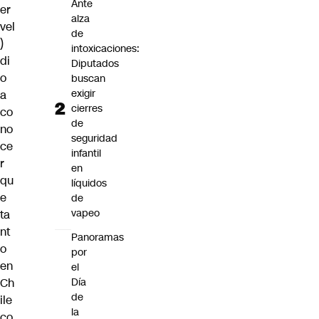
Ante
er
alza
vel
de
)
intoxicaciones:
di
Diputados
o
buscan
exigir
a
cierres
co
de
no
seguridad
ce
infantil
r
en
qu
líquidos
e
de
vapeo
ta
nt
Panoramas
o
por
en
el
Día
Ch
de
ile
la
co