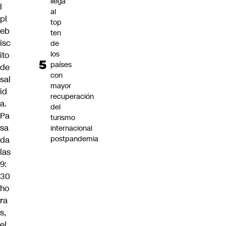
llega
l
al
pl
top
eb
ten
isc
de
los
ito
países
de
con
sal
mayor
id
recuperación
a
.
del
Pa
turismo
sa
internacional
postpandemia
da
las
9:
30
ho
ra
s,
el