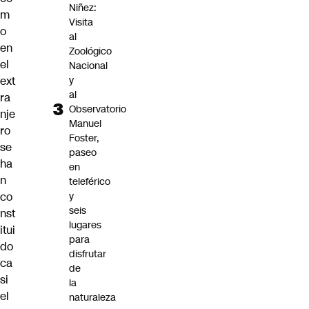
Niñez:
m
Visita
o
al
en
Zoológico
el
Nacional
y
ext
al
ra
Observatorio
nje
Manuel
ro
Foster,
se
paseo
ha
en
n
teleférico
y
co
seis
nst
lugares
itui
para
do
disfrutar
ca
de
si
la
el
naturaleza