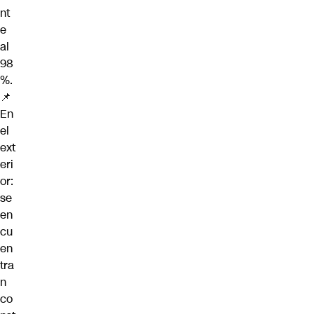
nt
e
al
98
%.
📌
En
el
ext
eri
or:
se
en
cu
en
tra
n
co