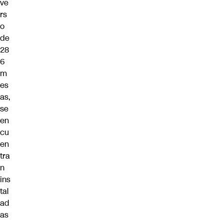
ve
rs
o
de
28
6
m
es
as,
se
en
cu
en
tra
n
ins
tal
ad
as