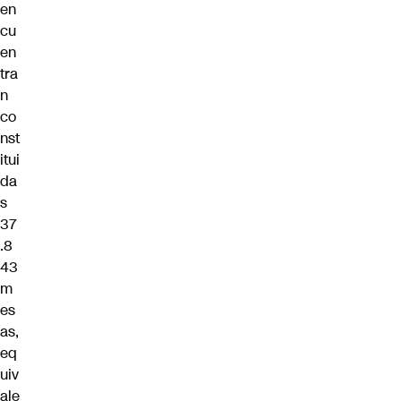
en
cu
en
tra
n
co
nst
itui
da
s
37
.8
43
m
es
as,
eq
uiv
ale