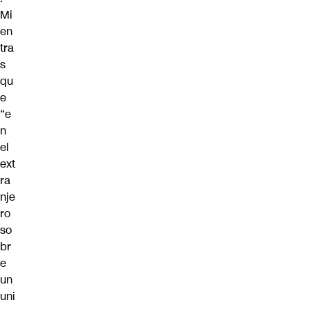
Mi
en
tra
s
qu
e
“e
n
el
ext
ra
nje
ro
so
br
e
un
uni