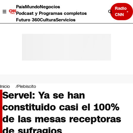
País
Mundo
Negocios
Radio
Podcast y Programas completos
CNN
Futuro 360
Cultura
Servicios
País
Mundo
Negocios
Inicio
Plebiscito
Servel: Ya se han
Deportes
Programas completos
constituido casi el 100%
Cultura
Servicios
de las mesas receptoras
Bits
CNN Data
de sufragios
CNN tiempo