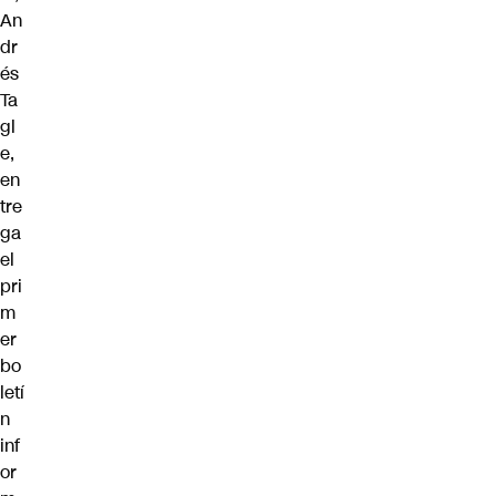
An
dr
és
Ta
gl
e,
en
tre
ga
el
pri
m
er
bo
letí
n
inf
or