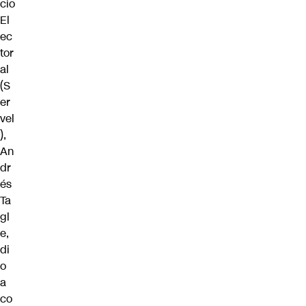
cio
El
ec
tor
al
(S
er
vel
),
An
dr
és
Ta
gl
e
,
di
o
a
co