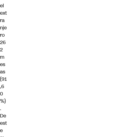
el
ext
ra
nje
ro
26
2
m
es
as
(91
,6
0
%)
.
De
est
e