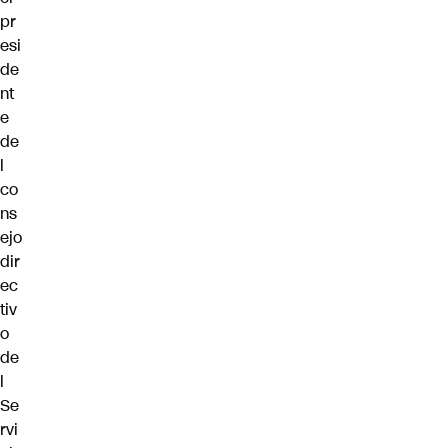
pr
esi
de
nt
e
de
l
co
ns
ejo
dir
ec
tiv
o
de
l
Se
rvi