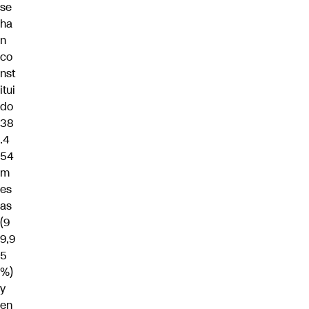
se
ha
n
co
nst
itui
do
38
.4
54
m
es
as
(9
9,9
5
%)
y
en