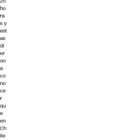
25
ho
ra
s
y
est
as
di
er
on
a
co
no
ce
r
qu
e
en
Ch
ile