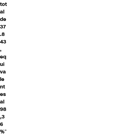
tot
al
de
37
.8
43
,
eq
ui
va
le
nt
es
al
98
,3
6
%
”
.