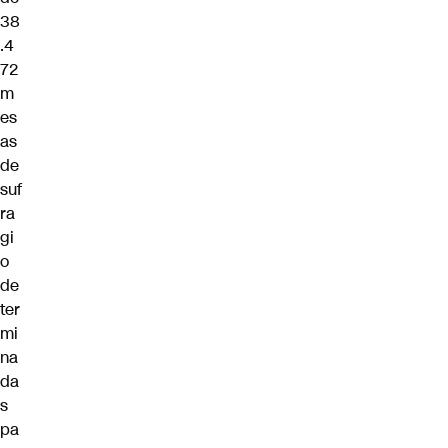
38
.4
72
m
es
as
de
suf
ra
gi
o
de
ter
mi
na
da
s
pa