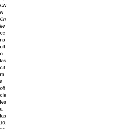
CN
N
Ch
ile
co
ns
ult
ó
las
cif
ra
s
ofi
cia
les
a
las
10: