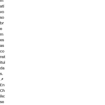
m
ati
vo
so
br
e
m
es
as
co
nst
itui
da
s.
📌
En
Ch
ile:
se