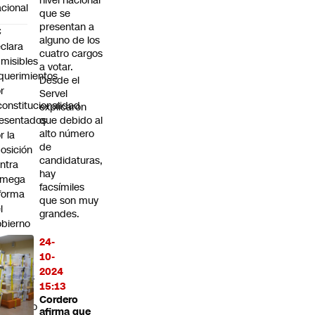
nivel nacional
cional
que se
presentan a
C
alguno de los
clara
cuatro cargos
misibles
a votar.
querimientos
Desde el
r
Servel
constitucionalidad
explicaron
esentados
que debido al
alto número
r la
de
osición
candidaturas,
ntra
hay
 mega
facsímiles
forma
que son muy
l
grandes.
bierno
24-
anco
10-
ntral:
2024
mpresas
15:13
estran
Cordero
timismo
afirma que