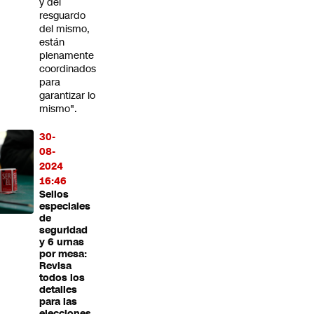
y del
resguardo
del mismo,
están
plenamente
coordinados
para
garantizar lo
mismo".
30-
08-
2024
16:46
Sellos
especiales
de
seguridad
y 6 urnas
por mesa:
Revisa
todos los
detalles
para las
elecciones