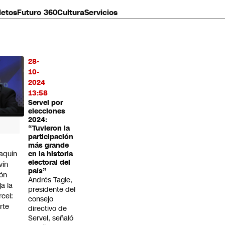
letos
Futuro 360
Cultura
Servicios
28-
MÁS
10-
O
2024
13:58
Servel por
elecciones
2024:
“Tuvieron la
participación
más grande
aquín
en la historia
electoral del
vín
país”
ón
Andrés Tagle,
ja la
presidente del
rcel:
consejo
rte
directivo de
Servel, señaló