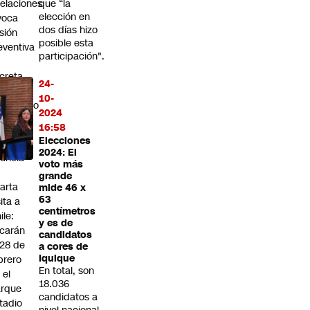
elaciones
que “la
elección en
voca
dos días hizo
isión
posible esta
eventiva
participación".
creta
24-
resto
10-
miciliario
2024
16:58
oo
Elecciones
ghters
2024: El
uncia
voto más
grande
arta
mide 46 x
63
sita a
centímetros
ile:
y es de
carán
candidatos
 28 de
a cores de
Iquique
brero
En total, son
 el
18.036
arque
candidatos a
tadio