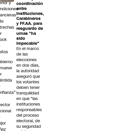
nor y
coordinación
ndiciones
entre
instituciones,
nancieras
Carabineros
ás
y FF.AA. para
trechas
resguardo de
r
urnas "ha
sido
hock
impecable"
e
En el marco
stos
de las
elecciones
bierno
en dos días,
emueve
la autoridad
r
aseguró que
érdida
los votantes
e
deben tener
nfianza”
tranquilidad
en que "las
instituciones
rector
responsables
cional
del proceso
e
electoral, de
jor
su seguridad
ñez