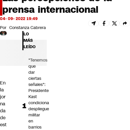
Futuro 360
prensa internacional
Opinión
04- 09- 2022 19:49
Por
Constanza Cabrera
LO
MÁS
LEÍDO
"Tenemos
que
dar
ciertas
En
señales":
la
Presidente
jor
Kast
condiciona
na
despliegue
da
militar
de
en
est
barrios