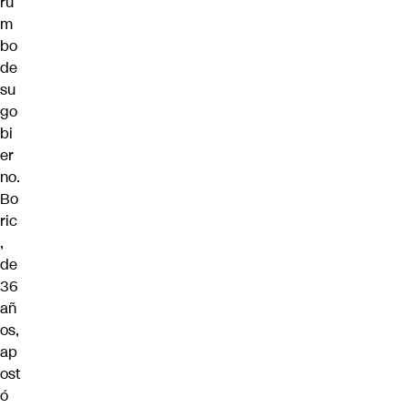
ru
m
bo
de
su
go
bi
er
no.
Bo
ric
,
de
36
añ
os,
ap
ost
ó