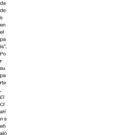
da
de
s
en
el
pa
ís”.
Po
r
su
pa
rte
,
El
Cl
arí
n
s
eñ
aló