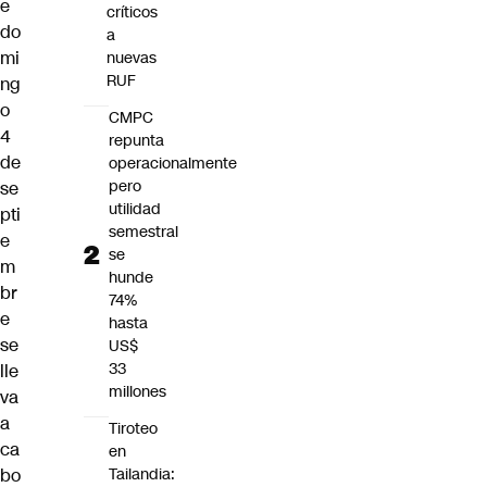
e
críticos
do
a
mi
nuevas
RUF
ng
o
CMPC
4
repunta
de
operacionalmente
pero
se
utilidad
pti
semestral
e
se
m
hunde
br
74%
e
hasta
se
US$
33
lle
millones
va
a
Tiroteo
ca
en
Tailandia:
bo