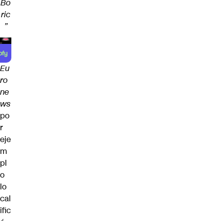
Bo
ric
”
Eu
ro
ne
ws
po
r
eje
m
pl
o
lo
cal
ific