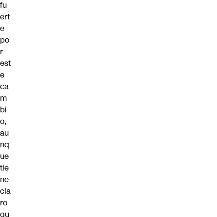
fu
ert
e
po
r
est
e
ca
m
bi
o,
au
nq
ue
tie
ne
cla
ro
qu