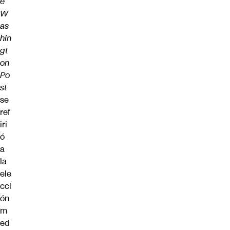
e
W
as
hin
gt
on
Po
st
se
ref
iri
ó
a
la
ele
cci
ón
m
ed