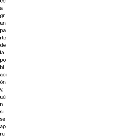
ce
a
gr
an
pa
rte
de
la
po
bl
aci
ón
y,
aú
n
si
se
ap
ru