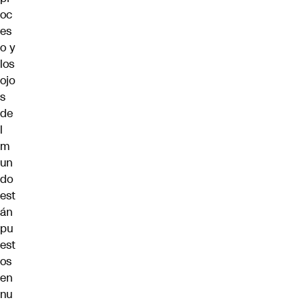
oc
es
o y
los
ojo
s
de
l
m
un
do
est
án
pu
est
os
en
nu