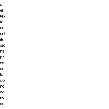
e
el
tex
to
co
nst
itu
cio
nal
pr
es
en
ta
do
no
co
nv
en