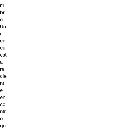
m
br
e.
Un
a
en
cu
est
a
re
cie
nt
e
en
co
ntr
ó
qu