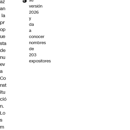
su
az
versión
an
2026
la
y
pr
da
op
a
ue
conocer
nombres
sta
de
de
203
nu
expositores
ev
a
Co
nst
itu
ció
n.
Lo
s
m