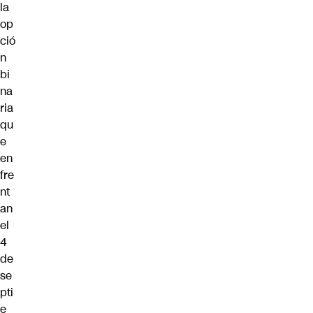
la
op
ció
n
bi
na
ria
qu
e
en
fre
nt
an
el
4
de
se
pti
e