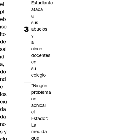
Estudiante
el
ataca
pl
a
eb
sus
isc
abuelos
ito
y
de
a
cinco
sal
docentes
id
en
a
,
su
do
colegio
nd
"Ningún
e
problema
los
en
ciu
achicar
da
el
da
Estado":
no
La
s y
medida
que
ciu