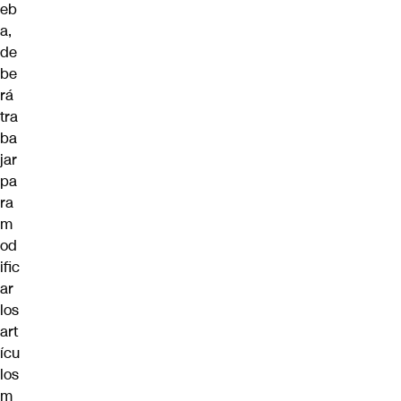
eb
a,
de
be
rá
tra
ba
jar
pa
ra
m
od
ific
ar
los
art
ícu
los
m