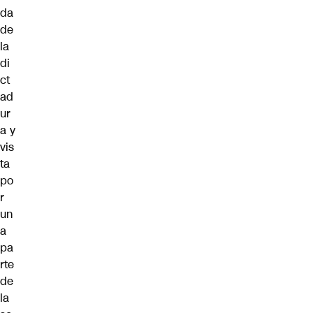
da
de
la
di
ct
ad
ur
a y
vis
ta
po
r
un
a
pa
rte
de
la