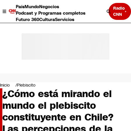
País
Mundo
Negocios
Radio
Podcast y Programas completos
CNN
Futuro 360
Cultura
Servicios
País
Mundo
Negocios
Inicio
Plebiscito
¿Cómo está mirando el
Deportes
Programas completos
mundo el plebiscito
Cultura
Servicios
constituyente en Chile?
Bits
CNN Data
Las percepciones de la
CNN tiempo