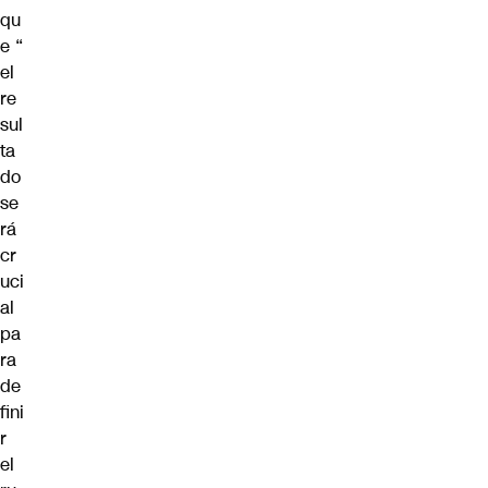
qu
e “
el
re
sul
ta
do
se
rá
cr
uci
al
pa
ra
de
fini
r
el