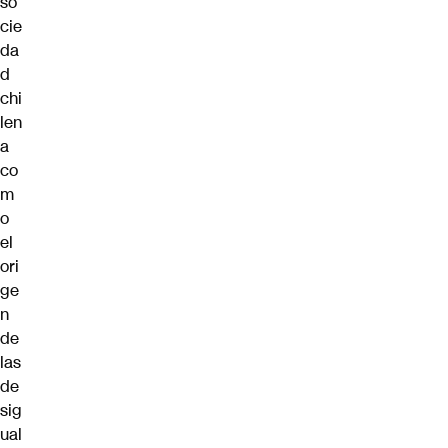
so
cie
da
d
chi
len
a
co
m
o
el
ori
ge
n
de
las
de
sig
ual