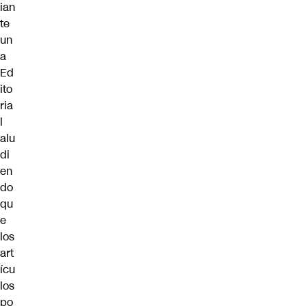
ian
te
un
a
Ed
ito
ria
l
alu
di
en
do
qu
e
los
art
ícu
los
po