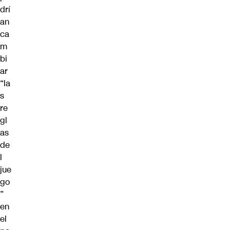
drí
an
ca
m
bi
ar
“la
s
re
gl
as
de
l
jue
go
”
en
el