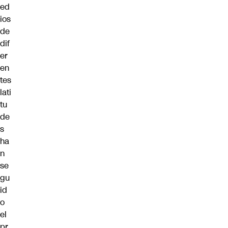
ed
ios
de
dif
er
en
tes
lati
tu
de
s
ha
n
se
gu
id
o
el
pr