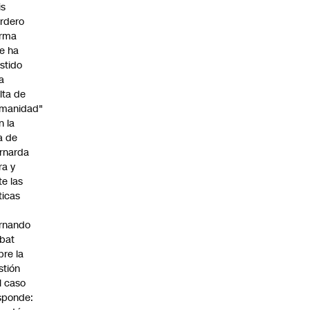
is
rdero
irma
e ha
istido
a
alta de
manidad"
n la
ja de
rnarda
ra y
te las
íticas
rnando
bat
bre la
stión
l caso
sponde: