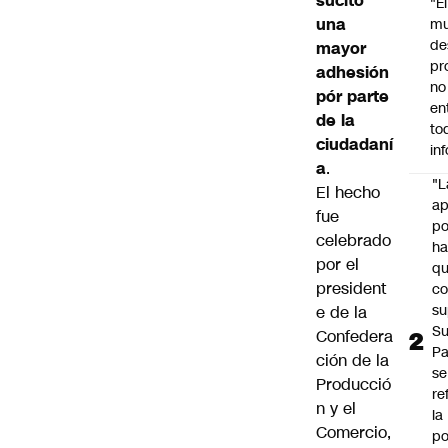
sucitó
"É
una
m
de
mayor
pr
adhesión
no
pór parte
en
de la
to
ciudadaní
in
a
.
"L
El hecho
ap
fue
po
celebrado
h
por el
q
president
c
su
e de la
Su
Confedera
P
ción de la
se
Producció
re
n y el
la
Comercio,
po