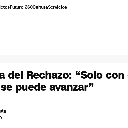
letos
Futuro 360
Cultura
Servicios
ria del Rechazo: “Solo co
 se puede avanzar”
MÁS
O