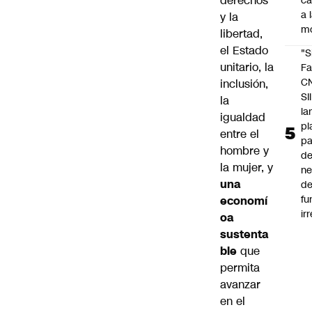
derechos
c
a 
y la
m
libertad,
el Estado
"S
unitario, la
Fa
C
inclusión,
SII
la
la
igualdad
pl
entre el
pa
hombre y
de
la mujer, y
ne
una
d
fu
economí
ir
oa
sustenta
ble
que
permita
avanzar
en el