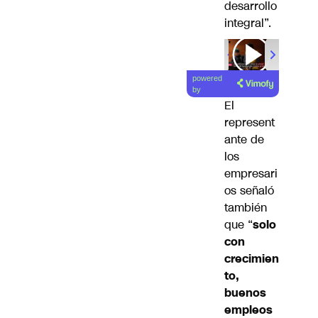
desarrollo
integral”.
00:00
/
01
powered
by
El
represent
ante de
los
empresari
os señaló
también
que “
solo
con
crecimien
to,
buenos
empleos