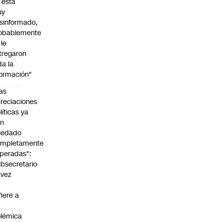
l está
uy
sinformado,
obablemente
 le
tregaron
da la
formación"
as
reciaciones
líticas ya
an
uedado
ompletamente
peradas":
bsecretario
avez
fiere a
lémica