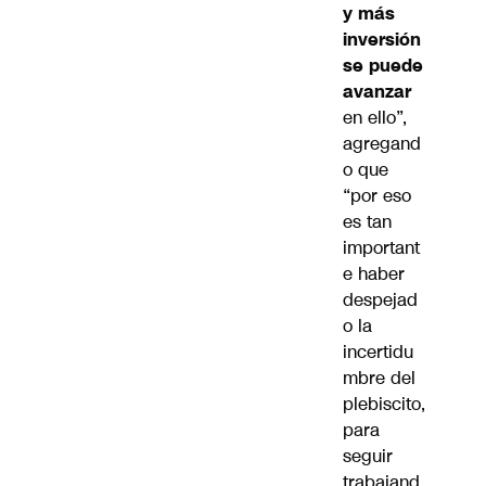
y más
inversión
se puede
avanzar
en ello”,
agregand
o que
“por eso
es tan
important
e haber
despejad
o la
incertidu
mbre del
plebiscito,
para
seguir
trabajand