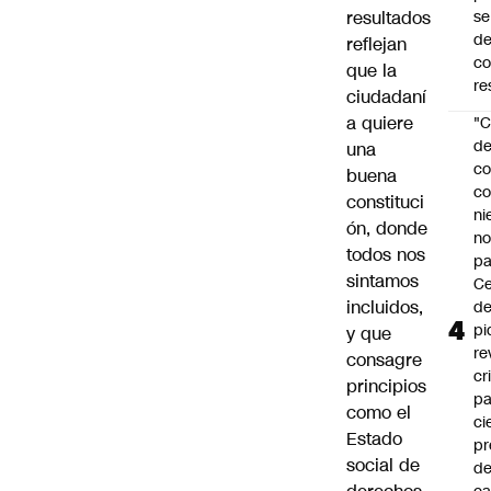
se
resultados
de
reflejan
c
que la
re
ciudadaní
a quiere
"C
d
una
co
buena
co
constituci
ni
ón, donde
n
todos nos
pa
sintamos
Ce
incluidos,
de
pi
y que
re
consagre
cr
principios
pa
como el
ci
Estado
pr
social de
d