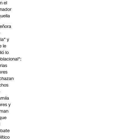
n el
nador
uella
eñora
e
ria" y
e le
lió lo
blacional":
rias
bres
chazan
chos
e
mila
ores y
aman
que
l
ebate
lítico