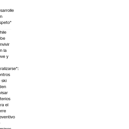
sarrolle
on
speto"
hile
ebe
nvivir
n la
eve y
o
ralizarse":
ntros
 ski
den
visar
iterios
ra el
erre
eventivo
e