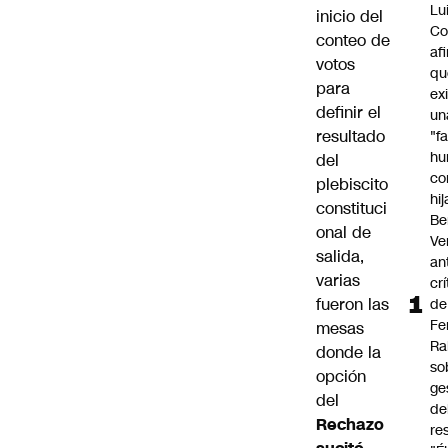
Lu
inicio del
Co
conteo de
af
votos
qu
para
ex
definir el
un
resultado
"f
hu
del
co
plebiscito
hi
constituci
Be
onal de
Ve
salida,
an
varias
cr
fueron las
de
Fe
mesas
Ra
donde la
so
opción
ge
del
de
Rechazo
re