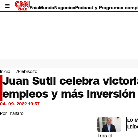
País
Mundo
Negocios
Podcast y Programas comp
País
Mundo
Inicio
Plebiscito
Negocios
Juan Sutil celebra victo
Deportes
empleos y más inversión
Programas completos
Cultura
Servicios
04- 09- 2022 19:57
Bits
Por
halfaro
CNN Data
LO 
CNN tiempo
LEÍD
Futuro 360
Tras el
Opinión