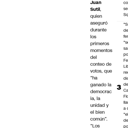
Juan
co
se
Sutil
,
Sq
quien
aseguró
"S
durante
d
fe
los
"s
primeros
sa
momentos
po
del
Fe
conteo de
Li
votos, que
re
“ha
di
d
ganado la
Ca
democrac
Fl
ia, la
ll
unidad y
a 
el bien
"e
común”.
d
“Los
po