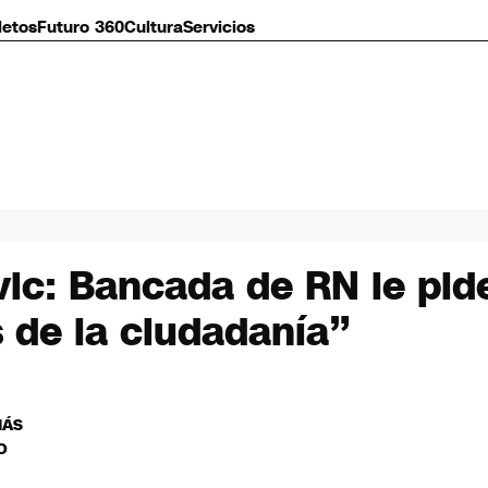
letos
Futuro 360
Cultura
Servicios
vic: Bancada de RN le pide
 de la ciudadanía”
MÁS
O