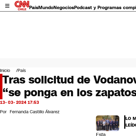
País
Mundo
Negocios
Podcast y Programas comp
País
Mundo
Inicio
País
Negocios
Tras solicitud de Vodano
Deportes
“se ponga en los zapatos
Programas completos
Cultura
Servicios
13- 03- 2024 17:53
Bits
Por
Fernanda Castillo Álvarez
CNN Data
LO 
CNN tiempo
LEÍD
Futuro 360
Esta
Opinión