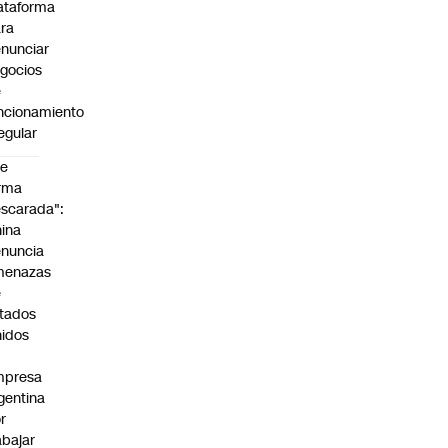
ataforma
ra
nunciar
gocios
e
ncionamiento
regular
De
rma
scarada":
ina
nuncia
menazas
e
tados
idos
mpresa
gentina
r
abajar