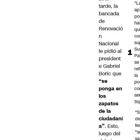
"L
tarde, la
ap
bancada
po
de
ha
Renovació
qu
n
co
su
Nacional
Su
le pidió al
Pa
president
se
e Gabriel
re
Boric que
la
“se
po
ponga en
co
se
los
Sq
zapatos
de la
"S
ciudadaní
d
fe
a”
. Esto,
"s
luego del
sa