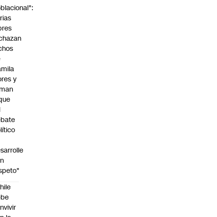
blacional":
rias
bres
chazan
chos
e
mila
ores y
aman
que
l
ebate
lítico
sarrolle
on
speto"
hile
ebe
nvivir