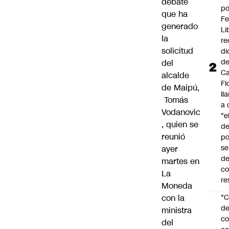
debate
po
que ha
Fe
generado
Li
la
re
solicitud
di
d
del
Ca
alcalde
Fl
de Maipú,
ll
Tomás
a 
Vodanovic
"e
, quien se
d
reunió
po
se
ayer
de
martes en
c
La
re
Moneda
con la
"C
d
ministra
co
del