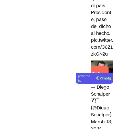
el país.
President
e, pase
del dicho
al hecho.
pic.twitter.
com/36Z1
zkGN2u
Lea el
powered
artículo
by
— Diego
Schalper
🇨🇱
(@Diego_
Schalper)
March 13,
2024