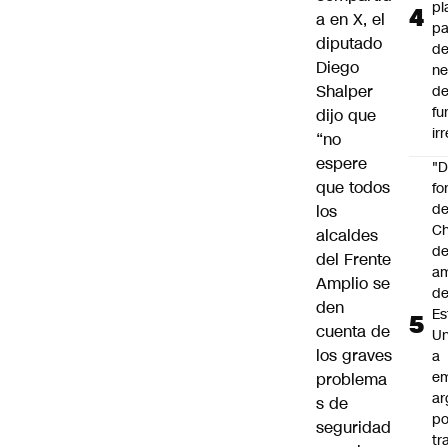
pl
a en X, el
pa
diputado
de
Diego
ne
Shalper
d
fu
dijo que
ir
“no
espere
"
que todos
fo
de
los
Ch
alcaldes
de
del Frente
a
Amplio se
d
den
Es
cuenta de
Un
los graves
a
e
problema
ar
s de
po
seguridad
tr