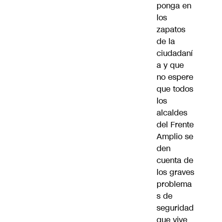
ponga en
los
zapatos
de la
ciudadaní
a y que
no espere
que todos
los
alcaldes
del Frente
Amplio se
den
cuenta de
los graves
problema
s de
seguridad
que vive