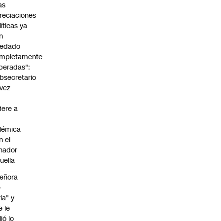
as
reciaciones
líticas ya
n
edado
mpletamente
peradas":
bsecretario
vez
fiere a
lémica
n el
nador
uella
eñora
e
ria" y
e le
lió lo