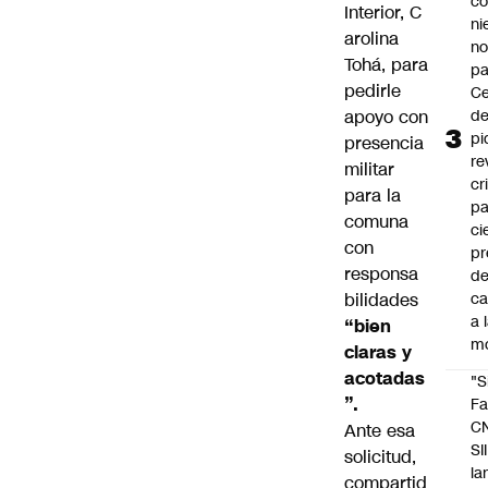
co
Interior,
C
ni
arolina
n
Tohá,
para
pa
pedirle
Ce
apoyo con
de
pi
presencia
re
militar
cr
para la
pa
comuna
ci
con
pr
responsa
d
bilidades
c
a 
“bien
m
claras y
acotadas
"S
”.
Fa
C
Ante esa
SII
solicitud,
la
compartid