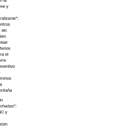
n la
eve y
o
ralizarse":
ntros
 ski
den
visar
iterios
ra el
erre
eventivo
e
aminos
la
ontaña
in
chadas":
NC y
nzan