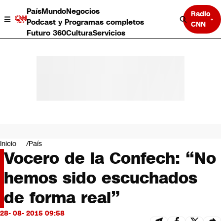
País
Mundo
Negocios
Radio
Podcast y Programas completos
CNN
Futuro 360
Cultura
Servicios
País
Mundo
Negocios
Inicio
País
Vocero de la Confech: “No
Deportes
Programas completos
hemos sido escuchados
Cultura
Servicios
de forma real”
Bits
CNN Data
28- 08- 2015 09:58
CNN tiempo