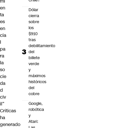
Chile?
mi
en
Dólar
ta
cierra
es
sobre
los
en
$910
cia
tras
l
debilitamiento
pa
del
ra
billete
la
verde
so
y
máximos
cie
históricos
da
del
d
cobre
civ
il”
Google,
robótica
Críticas
y
ha
Atari:
generado
Las