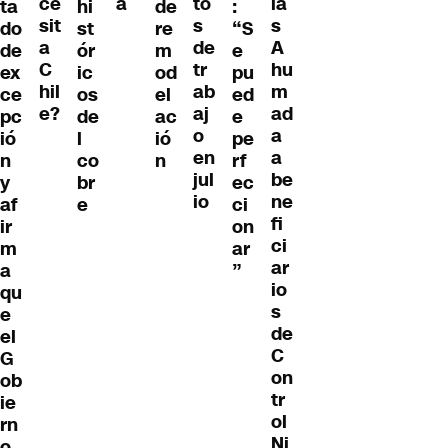
ce
ia
a
to
ta
hi
de
:
sit
s
s
do
st
re
“S
a
A
de
de
ór
m
e
C
hu
tr
ex
ic
od
pu
hil
m
ab
ce
os
el
ed
e?
ad
aj
pc
de
ac
e
a
o
ió
l
ió
pe
a
en
n
co
n
rf
be
jul
y
br
ec
ne
io
af
e
ci
fi
ir
on
ci
m
ar
ar
a
”
io
qu
s
e
de
el
C
G
on
ob
tr
ie
ol
rn
Ni
o