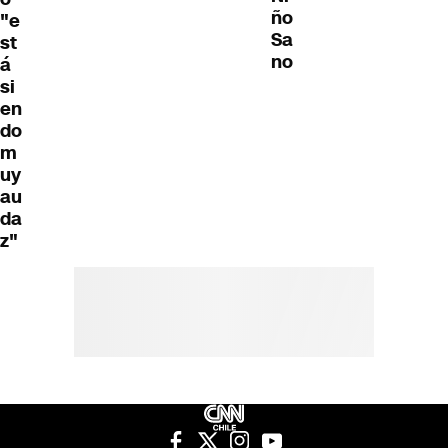
ño
"e
Sa
st
no
á
si
en
do
m
uy
au
da
z"