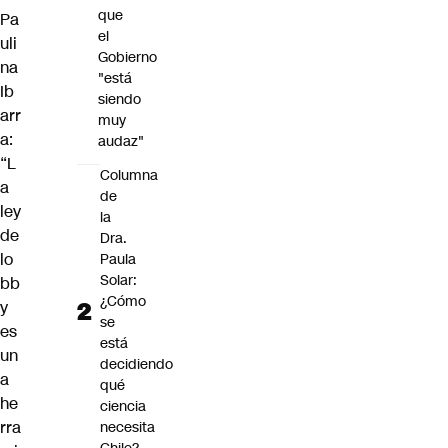
que
Pa
el
uli
Gobierno
na
"está
Ib
siendo
arr
muy
a:
audaz"
“L
Columna
a
de
ley
la
de
Dra.
lo
Paula
Solar:
bb
¿Cómo
y
se
es
está
un
decidiendo
a
qué
he
ciencia
rra
necesita