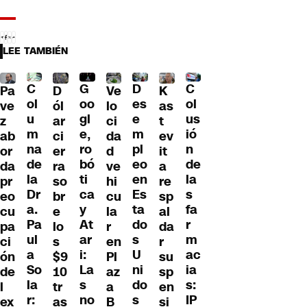
LEE TAMBIÉN
C
C
G
D
Pa
D
Ve
K
ol
ol
oo
es
ve
ól
lo
as
u
us
gl
e
z
ar
ci
t
m
ió
e,
m
ab
ci
da
ev
na
n
ro
pl
or
er
d
it
de
de
bó
eo
da
ra
ve
a
la
la
ti
en
pr
so
hi
re
Dr
s
ca
Es
eo
br
cu
sp
a.
fa
y
ta
cu
e
la
al
Pa
r
At
do
pa
lo
r
da
ul
m
ar
s
ci
s
en
r
a
ac
i:
U
ón
$9
Pl
su
So
ia
La
ni
de
10
az
sp
la
s:
s
do
l
tr
a
en
r:
IP
no
s
ex
as
B
si