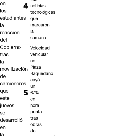
en
noticias
los
tecnológicas
estudiantes
que
la
marcaron
la
reacción
semana
del
Gobierno
Velocidad
tras
vehicular
en
la
Plaza
movilización
Baquedano
de
cayó
camioneros
un
que
67%
este
en
jueves
hora
punta
se
tras
desarrolló
obras
en
de
la