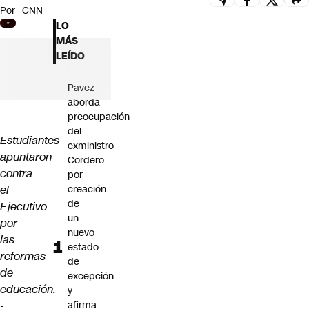
Por
CNN
Futuro 360
LO
Opinión
MÁS
LEÍDO
Pavez
aborda
preocupación
del
Estudiantes
exministro
apuntaron
Cordero
contra
por
el
creación
de
Ejecutivo
un
por
nuevo
las
estado
reformas
de
de
excepción
educación.
y
-
afirma