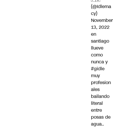
(@Idlema
cy)
November
13, 2022
en
santiago
llueve
como
nunca y
#gidle
muy
profesion
ales
bailando
literal
entre
posas de
agua..