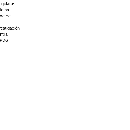
regulares:
to se
be de
vestigación
ntra
 PDG