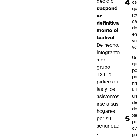
decidió
es
suspend
q
re
er
ca
definitiva
d
mente el
e
festival
.
ve
De hecho,
ve
integrante
U
s del
qu
grupo
po
TXT
le
pr
pidieron a
fi
las y los
fa
asistentes
u
de
irse a sus
de
hogares
Se
por su
po
seguridad
ev
.
ga