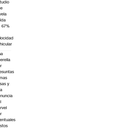
tudio
ue
vela
ída
e 67%
n
locidad
hicular
na
erella
r
esuntas
rmas
lsas y
na
nuncia
l
rvel
r
entuales
stos