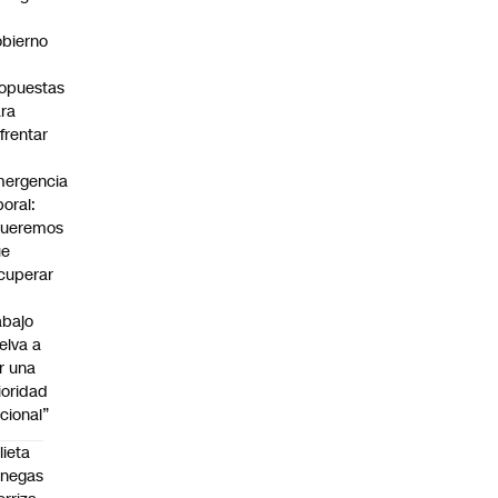
bierno
0
opuestas
ra
frentar
ergencia
boral:
Queremos
ue
cuperar
abajo
elva a
r una
ioridad
cional”
lieta
enegas