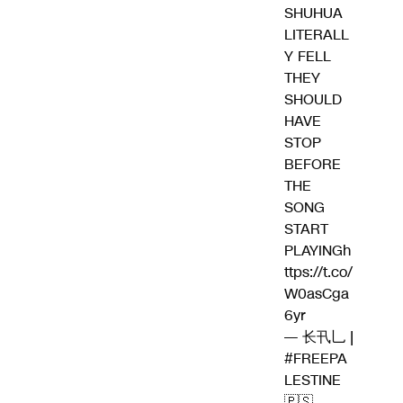
SHUHUA
LITERALL
Y FELL
THEY
SHOULD
HAVE
STOP
BEFORE
THE
SONG
START
PLAYING
h
ttps://t.co/
W0asCga
6yr
— 长卂乚 |
#FREEPA
LESTINE
🇵🇸