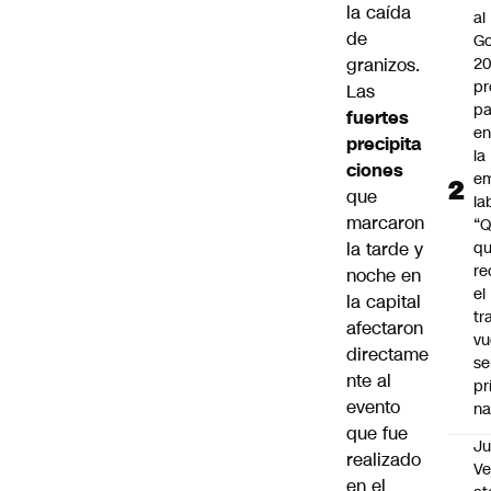
la caída
al
de
Go
granizos.
2
pr
Las
pa
fuertes
en
precipita
la
ciones
em
que
la
marcaron
“
la tarde y
q
re
noche en
el
la capital
tr
afectaron
vu
directame
se
nte al
pr
evento
na
que fue
Ju
realizado
V
en el