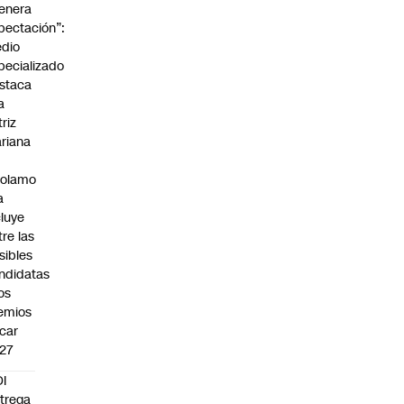
enera
pectación”:
dio
pecializado
staca
a
triz
riana
rolamo
a
cluye
tre las
sibles
ndidatas
los
emios
car
27
I
trega