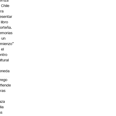
erriza
 Chile
ra
esentar
 libro
orteña.
emorias
 un
mienzo”
 el
ntro
ltural
a
oneda
rego
fiende
ras
n
aza
lia
as