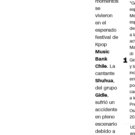
momentos
“G
se
ex
vivieron
Me
es
en el
de
esperado
a l
festival de
ac
Kpop
Ma
Music
di
Bank
Gi
Chile
. La
y l
in
cantante
en
Shuhua
,
po
del grupo
ca
Gidle
,
a 
sufrió un
Pr
accidente
Os
en pleno
20
escenario
UD
debido a
en