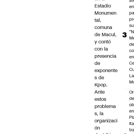
at
Estadio
en
Monumen
pa
pr
tal,
su
comuna
“N
de Macul,
M
y contó
de
con la
co
presencia
en
de
Ce
Cu
exponente
L
s de
M
Kpop.
Ante
Or
de
estos
ob
problema
e
s, la
Pl
organizaci
Ita
ón
tr