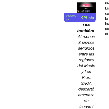
ir
Es
Lea el
sa
powered
la
artículo
by
in
Lee
co
también:
el
Al menos
8 sismos
seguidos
entre las
regiones
del Maule
y Los
Ríos:
SHOA
descartó
amenaza
de
tsunami