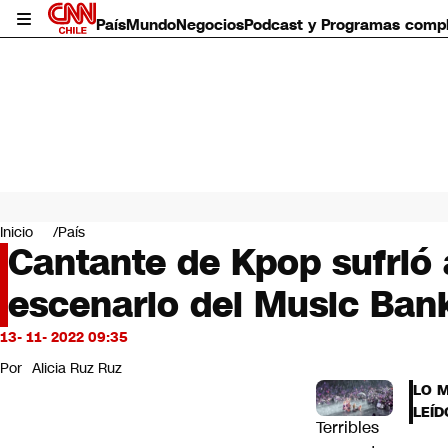
País
Mundo
Negocios
Podcast y Programas comp
País
Mundo
Inicio
País
Negocios
Cantante de Kpop sufrió 
Deportes
escenario del Music Bank
Programas completos
Cultura
Servicios
13- 11- 2022 09:35
Bits
Por
Alicia Ruz Ruz
CNN Data
LO 
CNN tiempo
LEÍD
Futuro 360
Terribles
Opinión