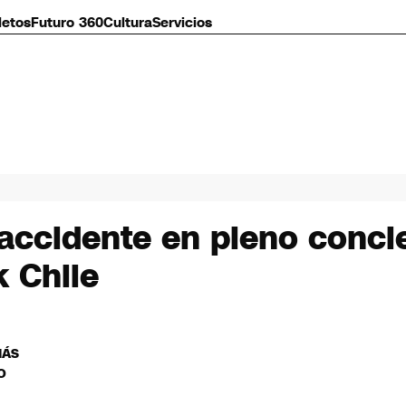
letos
Futuro 360
Cultura
Servicios
accidente en pleno concie
 Chile
MÁS
O