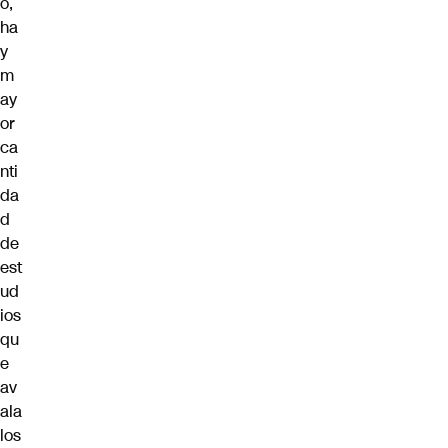
o,
ha
y
m
ay
or
ca
nti
da
d
de
est
ud
ios
qu
e
av
ala
los