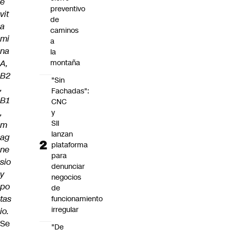
e
preventivo
vit
de
a
caminos
mi
a
na
la
A,
montaña
B2
"Sin
,
Fachadas":
B1
CNC
,
y
SII
m
lanzan
ag
plataforma
ne
para
sio
denunciar
y
negocios
po
de
tas
funcionamiento
irregular
io.
Se
"De