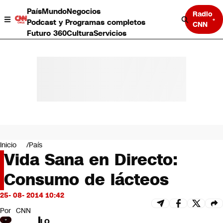
País
Mundo
Negocios
Radio
Podcast y Programas completos
CNN
Futuro 360
Cultura
Servicios
País
Mundo
Negocios
Inicio
País
Vida Sana en Directo:
Deportes
Programas completos
Consumo de lácteos
Cultura
Servicios
25- 08- 2014 10:42
Bits
CNN Data
Por
CNN
CNN tiempo
LO