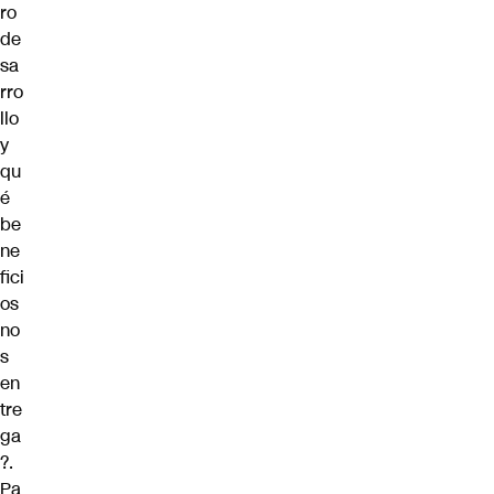
ro
de
sa
rro
llo
y
qu
é
be
ne
fici
os
no
s
en
tre
ga
?.
Pa