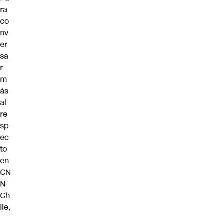
ra
co
nv
er
sa
r
m
ás
al
re
sp
ec
to
en
CN
N
Ch
ile,