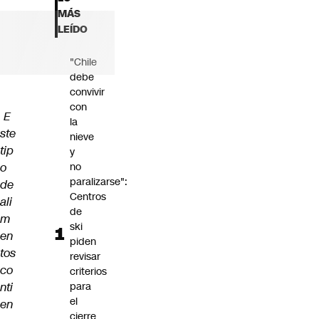
Futuro 360
MÁS
Opinión
LEÍDO
"Chile
debe
convivir
con
E
la
ste
nieve
tip
y
o
no
paralizarse":
de
Centros
ali
de
m
ski
en
piden
tos
revisar
co
criterios
nti
para
el
en
cierre