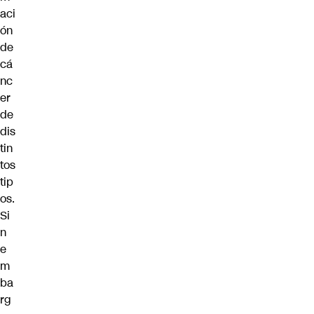
aci
ón
de
cá
nc
er
de
dis
tin
tos
tip
os.
Si
n
e
m
ba
rg