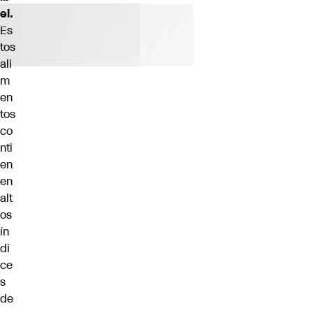
el.
Es
tos
ali
m
en
tos
co
nti
en
en
alt
os
ín
di
ce
s
de