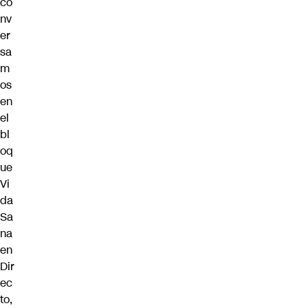
co
nv
er
sa
m
os
en
el
bl
oq
ue
Vi
da
Sa
na
en
Dir
ec
to,