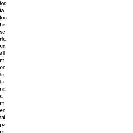
ios
la
lec
he
se
ría
un
ali
m
en
to
fu
nd
a
m
en
tal
pa
ra