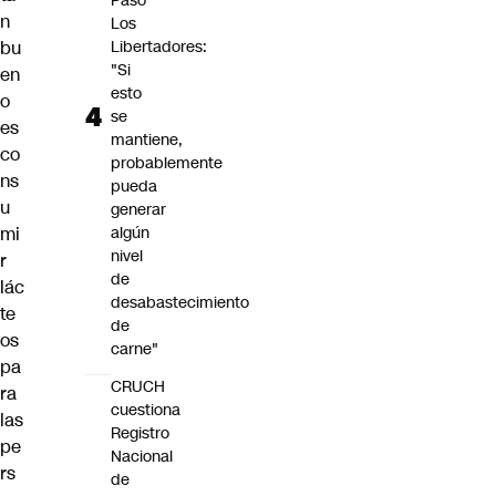
Paso
n
Los
bu
Libertadores:
"Si
en
esto
o
se
es
mantiene,
co
probablemente
ns
pueda
u
generar
mi
algún
nivel
r
de
lác
desabastecimiento
te
de
os
carne"
pa
CRUCH
ra
cuestiona
las
Registro
pe
Nacional
rs
de