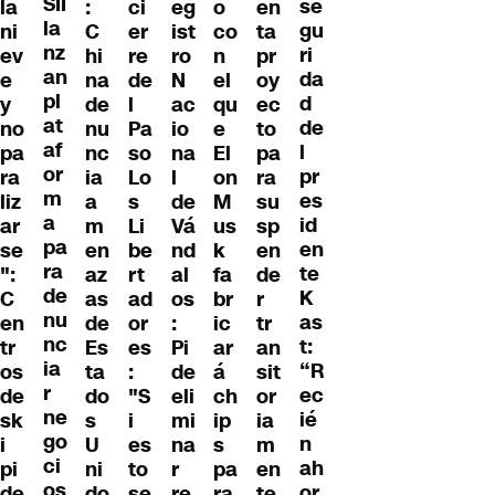
SII
se
la
:
ci
eg
o
en
la
gu
ni
C
er
ist
co
ta
nz
ri
ev
hi
re
ro
n
pr
an
da
e
na
de
N
el
oy
pl
d
y
de
l
ac
qu
ec
at
de
no
nu
Pa
io
e
to
af
l
pa
nc
so
na
El
pa
or
pr
ra
ia
Lo
l
on
ra
m
es
liz
a
s
de
M
su
a
id
ar
m
Li
Vá
us
sp
pa
en
se
en
be
nd
k
en
ra
te
":
az
rt
al
fa
de
de
K
C
as
ad
os
br
r
nu
as
en
de
or
:
ic
tr
nc
t:
tr
Es
es
Pi
ar
an
ia
“R
os
ta
:
de
á
sit
r
ec
de
do
"S
eli
ch
or
ne
ié
sk
s
i
mi
ip
ia
go
n
i
U
es
na
s
m
ci
ah
pi
ni
to
r
pa
en
os
or
de
do
se
re
ra
te