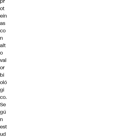
pr
ot
eín
as
co
n
alt
o
val
or
bi
oló
gi
co.
Se
gú
n
est
ud