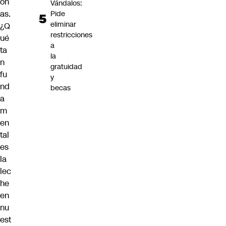
on
Vándalos:
as.
Pide
eliminar
¿Q
restricciones
ué
a
ta
la
n
gratuidad
fu
y
nd
becas
a
m
en
tal
es
la
lec
he
en
nu
est