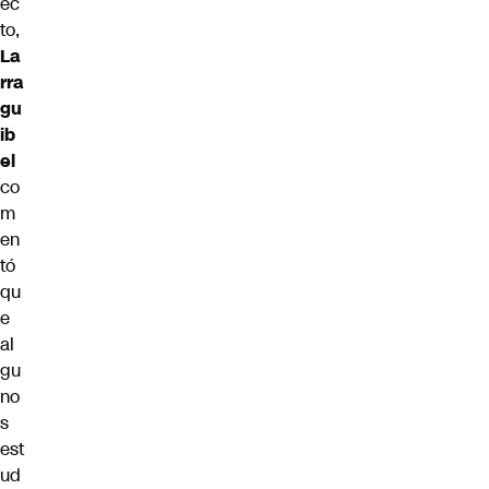
ec
to,
La
rra
gu
ib
el
co
m
en
tó
qu
e
al
gu
no
s
est
ud