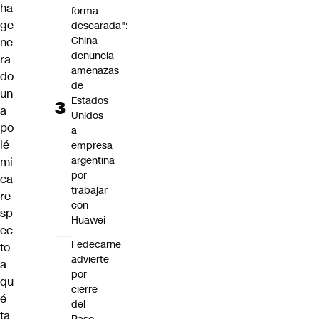
ha
forma
ge
descarada":
China
ne
denuncia
ra
amenazas
do
de
un
Estados
a
Unidos
po
a
lé
empresa
argentina
mi
por
ca
trabajar
re
con
sp
Huawei
ec
Fedecarne
to
advierte
a
por
qu
cierre
é
del
ta