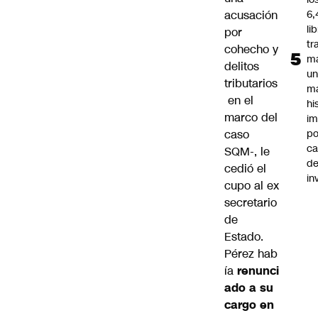
acusación
6,
li
por
tr
cohecho y
m
delitos
u
tributarios
m
en el
hi
marco del
im
caso
po
ca
SQM-,
le
d
cedió el
in
cupo al ex
secretario
de
Estado
.
Pérez hab
ía
renunci
ado a su
cargo en