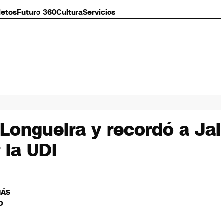
letos
Futuro 360
Cultura
Servicios
 Longueira y recordó a Ja
 la UDI
MÁS
O