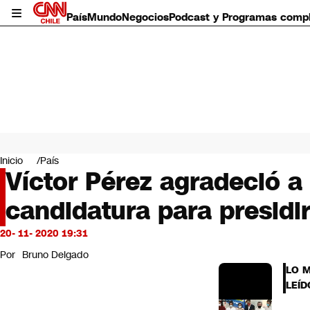
País
Mundo
Negocios
Podcast y Programas comp
País
Mundo
Inicio
País
Negocios
Víctor Pérez agradeció a
Deportes
candidatura para presidir
Programas completos
Cultura
Servicios
20- 11- 2020 19:31
Bits
Por
Bruno Delgado
CNN Data
LO 
CNN tiempo
LEÍD
Futuro 360
Opinión