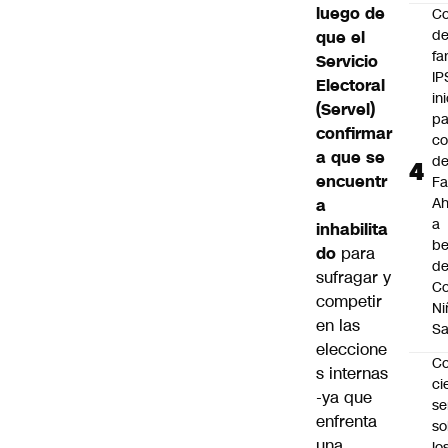
luego de
Co
de
que el
fa
Servicio
IP
Electoral
in
(Servel)
pa
confirmar
c
a que se
d
encuentr
Fa
A
a
a
inhabilita
be
do
para
d
sufragar y
Co
competir
Ni
en las
S
eleccione
C
s internas
ci
-ya que
s
enfrenta
so
una
lo