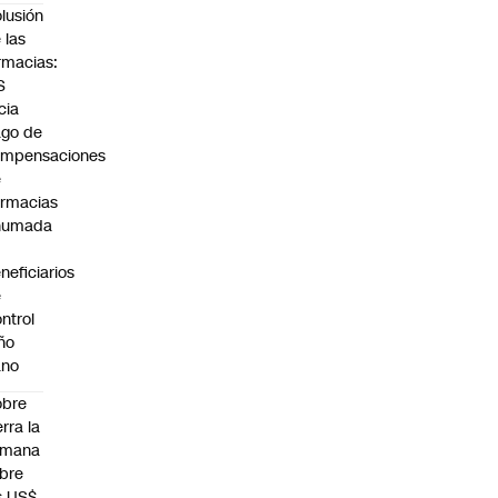
lusión
 las
rmacias:
S
icia
go de
ompensaciones
e
rmacias
humada
neficiarios
e
ntrol
ño
ano
obre
erra la
emana
bre
s US$