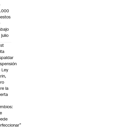
e
3.000
estos
e
abajo
 julio
st
ita
spaldar
spensión
 Ley
rin,
ro
re la
erta
mbios:
e
uede
rfeccionar”