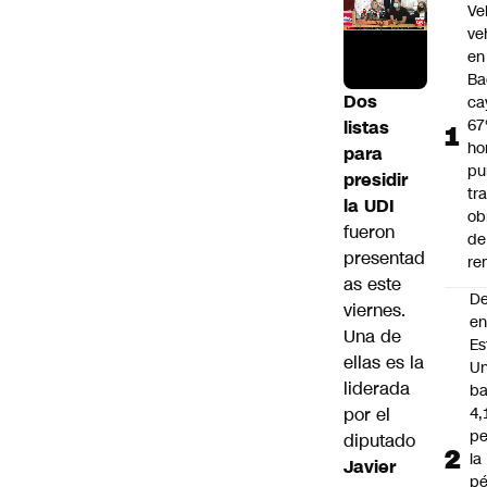
Ve
ve
en
Ba
Dos
ca
67
listas
ho
para
pu
presidir
tr
la UDI
ob
fueron
de
presentad
re
as este
D
viernes.
e
Una de
Es
ellas es la
Un
liderada
ba
por el
4,
pe
diputado
la
Javier
pé