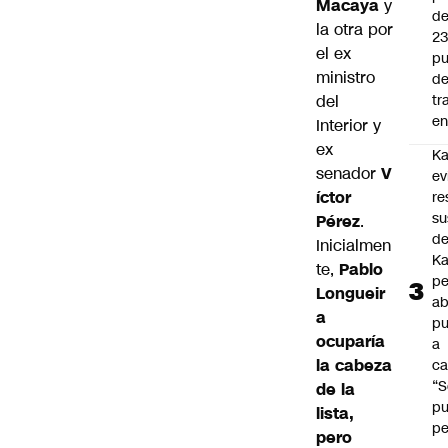
Macaya
y
d
la otra por
2
el ex
pu
ministro
d
del
tr
en
Interior y
ex
Ka
senador
V
ev
íctor
re
su
Pérez
.
de
Inicialmen
Ka
te,
Pablo
pe
Longueir
ab
a
pu
ocuparía
a
la cabeza
ca
“S
de la
p
lista,
pe
pero