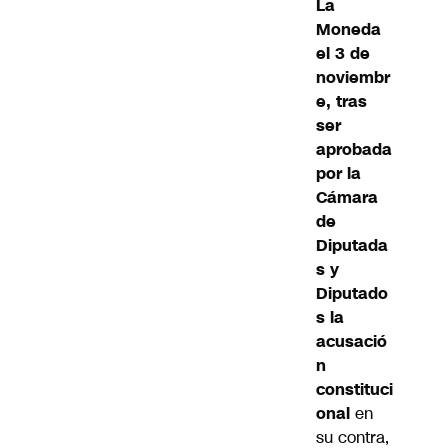
La
Moneda
el 3 de
noviembr
e, tras
ser
aprobada
por la
Cámara
de
Diputada
s y
Diputado
s la
acusació
n
constituci
onal
en
su contra,