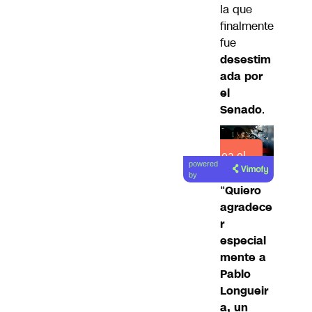
la que
finalmente
fue
desestim
ada por
el
Senado
.
Lea el
powered
artículo
by
“
Quiero
agradece
r
especial
mente a
Pablo
Longueir
a, un