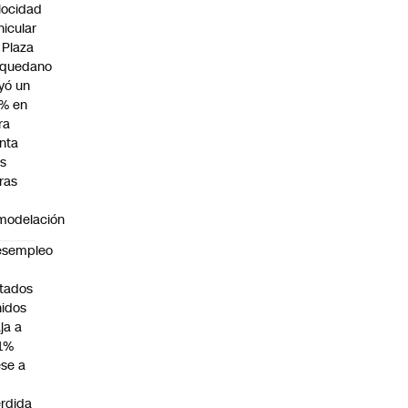
locidad
hicular
 Plaza
quedano
yó un
% en
ra
nta
as
ras
modelación
esempleo
n
tados
idos
ja a
1%
se a
rdida