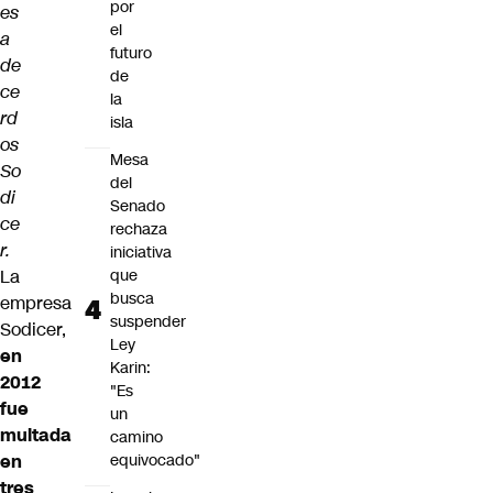
por
es
el
a
futuro
de
de
ce
la
rd
isla
os
Mesa
So
del
di
Senado
ce
rechaza
r.
iniciativa
La
que
busca
empresa
suspender
Sodicer,
Ley
en
Karin:
2012
"Es
fue
un
multada
camino
en
equivocado"
tres