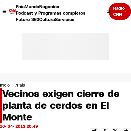
País
Mundo
Negocios
Radio
Podcast y Programas completos
CNN
Futuro 360
Cultura
Servicios
País
Mundo
Negocios
Inicio
País
Vecinos exigen cierre de
Deportes
Programas completos
planta de cerdos en El
Cultura
Servicios
Monte
Bits
CNN Data
10- 04- 2013 20:49
CNN tiempo