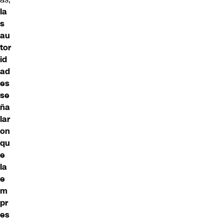
la
s
au
tor
id
ad
es
se
ña
lar
on
qu
e
la
e
m
pr
es