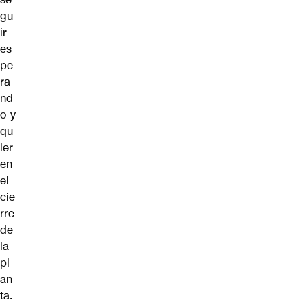
gu
ir
es
pe
ra
nd
o y
qu
ier
en
el
cie
rre
de
la
pl
an
ta.