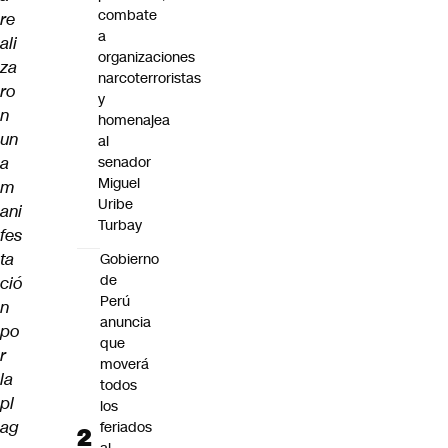
combate
re
a
ali
organizaciones
za
narcoterroristas
ro
y
n
homenajea
un
al
a
senador
Miguel
m
Uribe
ani
Turbay
fes
ta
Gobierno
de
ció
Perú
n
anuncia
po
que
r
moverá
la
todos
pl
los
ag
feriados