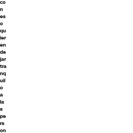
co
n
es
o
qu
ier
en
de
jar
tra
nq
uil
o
a
la
s
pe
rs
on