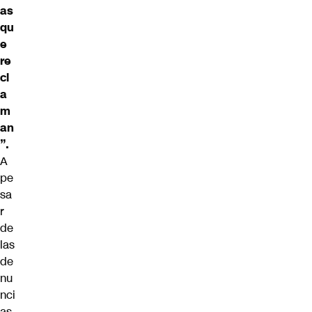
as
qu
e
re
cl
a
m
an
”.
A
pe
sa
r
de
las
de
nu
nci
as,