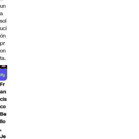
un
a
sol
uci
ón
pr
on
ta.
Fr
an
cis
co
Be
llo
,
Je