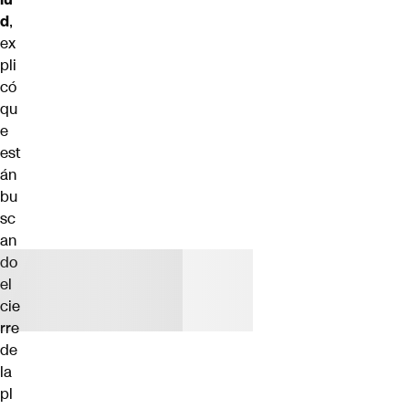
d
,
ex
pli
có
qu
e
est
án
bu
sc
an
do
el
cie
rre
de
la
pl