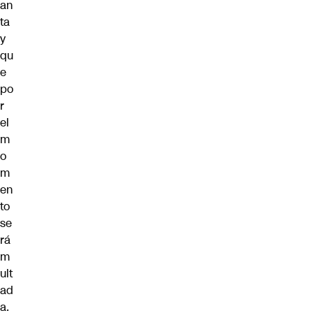
an
ta
y
qu
e
po
r
el
m
o
m
en
to
se
rá
m
ult
ad
a.