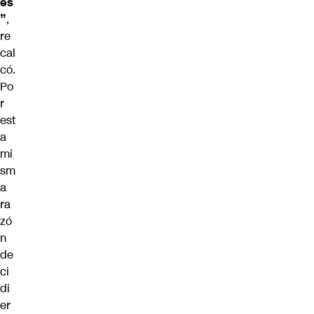
es
”
,
re
cal
có.
Po
r
est
a
mi
sm
a
ra
zó
n
de
ci
di
er