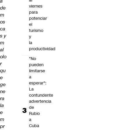
al
a
viernes
de
para
m
potenciar
os
el
ca
turismo
s y
y
m
la
productividad
al
olo
"No
r
pueden
qu
limitarse
a
e
esperar":
ge
La
ne
contundente
ra
advertencia
la
de
e
Rubio
m
a
Cuba
pr