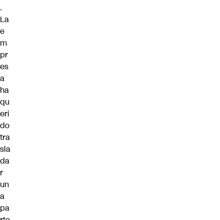
.
La
e
m
pr
es
a
ha
qu
eri
do
tra
sla
da
r
un
a
pa
rte