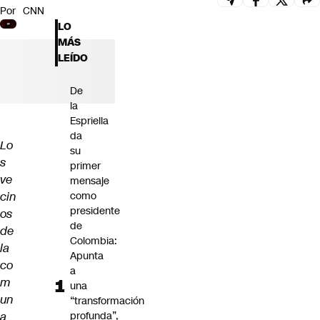
Por
CNN
Futuro 360
LO
Opinión
MÁS
LEÍDO
De
la
Espriella
da
Lo
su
s
primer
ve
mensaje
cin
como
presidente
os
de
de
Colombia:
la
Apunta
co
a
m
una
un
“transformación
a
profunda”,