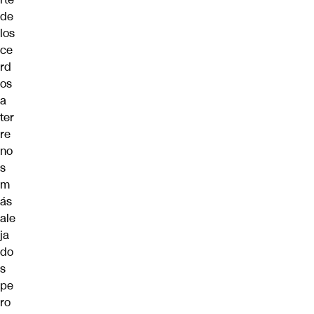
de
los
ce
rd
os
a
ter
re
no
s
m
ás
ale
ja
do
s
pe
ro