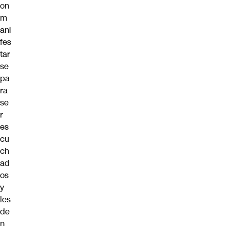
on
m
ani
fes
tar
se
pa
ra
se
r
es
cu
ch
ad
os
y
les
de
n