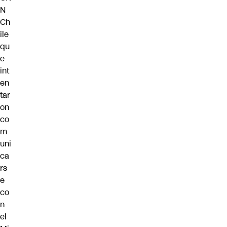
N
Ch
ile
qu
e
int
en
tar
on
co
m
uni
ca
rs
e
co
n
el