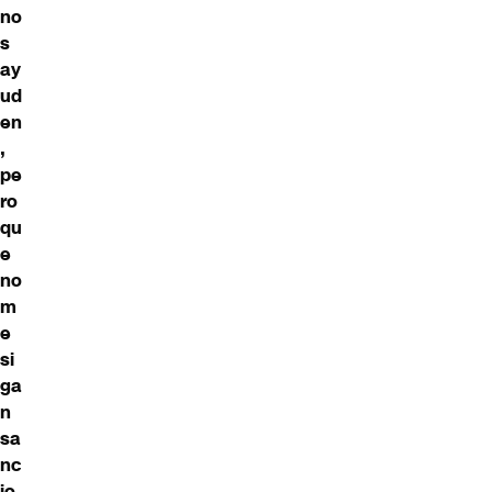
no
s
ay
ud
en
,
pe
ro
qu
e
no
m
e
si
ga
n
sa
nc
io