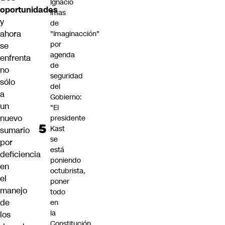
Ignacio
oportunidades
Imas
y
de
ahora
"Imaginacción"
por
se
agenda
enfrenta
de
no
seguridad
sólo
del
a
Gobierno:
un
"El
nuevo
presidente
Kast
sumario
se
por
está
deficiencia
poniendo
en
octubrista,
el
poner
manejo
todo
de
en
la
los
Constitución