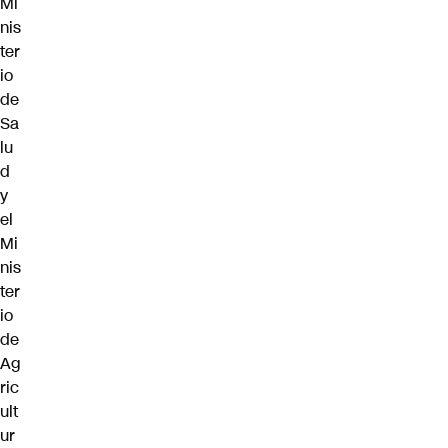
Mi
nis
ter
io
de
Sa
lu
d
y
el
Mi
nis
ter
io
de
Ag
ric
ult
ur