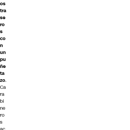
os
tra
se
ro
s
co
n
un
pu
ñe
ta
zo
.
Ca
ra
bi
ne
ro
s
ac