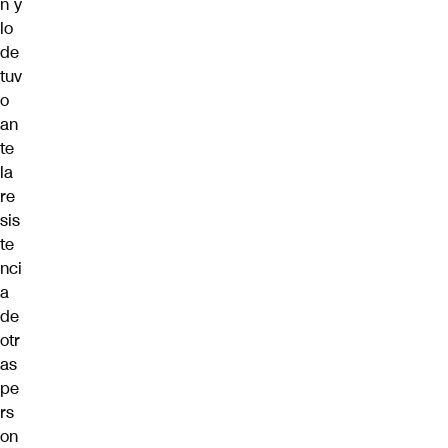
n y
lo
de
tuv
o
an
te
la
re
sis
te
nci
a
de
otr
as
pe
rs
on