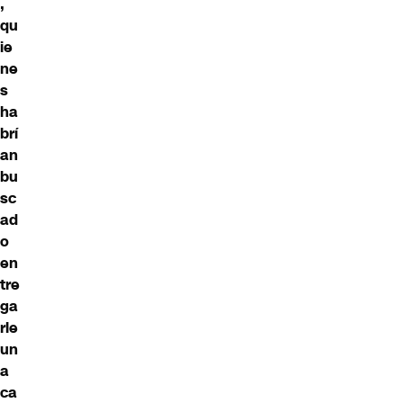
,
qu
ie
ne
s
ha
brí
an
bu
sc
ad
o
en
tre
ga
rle
un
a
ca