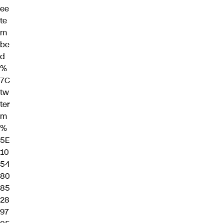
ee
te
m
be
d
%
7C
tw
ter
m
%
5E
10
54
80
85
28
97