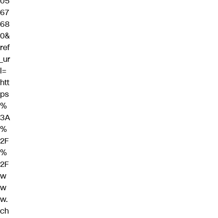
05
67
68
0&
ref
_ur
l=
htt
ps
%
3A
%
2F
%
2F
w
w
w.
ch