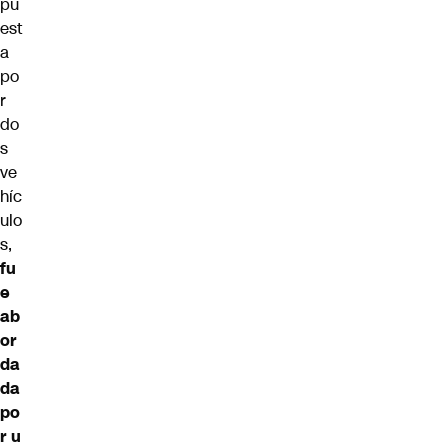
pu
est
a
po
r
do
s
ve
híc
ulo
s,
fu
e
ab
or
da
da
po
r u