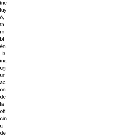
inc
luy
ó,
ta
m
bi
én,
la
ina
ug
ur
aci
ón
de
la
ofi
cin
a
de