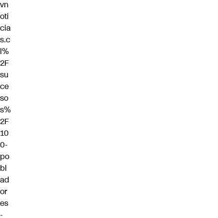
vn
oti
cia
s.c
l%
2F
su
ce
so
s%
2F
10
0-
po
bl
ad
or
es
-