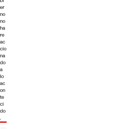
bi
er
no
no
ha
re
ac
cio
na
do
a
lo
ac
on
te
ci
do
.