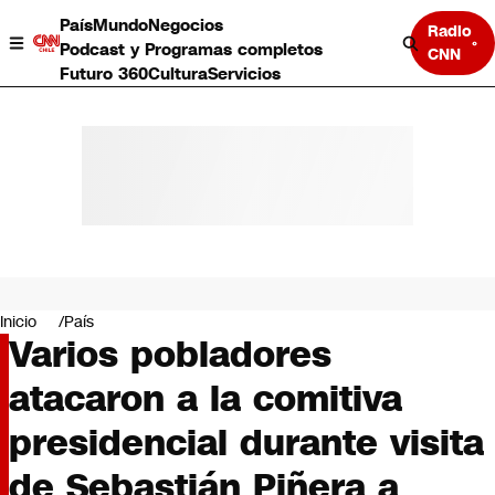
País
Mundo
Negocios
Radio
Podcast y Programas completos
CNN
Futuro 360
Cultura
Servicios
País
Mundo
Negocios
Inicio
País
Varios pobladores
Deportes
Programas completos
atacaron a la comitiva
Cultura
Servicios
presidencial durante visita
Bits
CNN Data
de Sebastián Piñera a
CNN tiempo