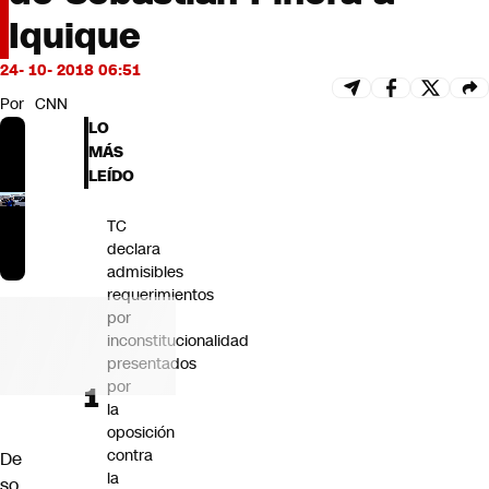
Futuro 360
Iquique
Opinión
24- 10- 2018 06:51
Por
CNN
LO
MÁS
LEÍDO
TC
declara
admisibles
requerimientos
por
inconstitucionalidad
presentados
por
la
oposición
contra
De
la
so