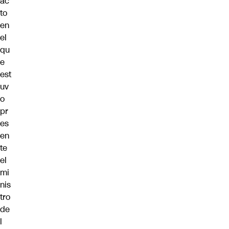
ac
to
en
el
qu
e
est
uv
o
pr
es
en
te
el
mi
nis
tro
de
l