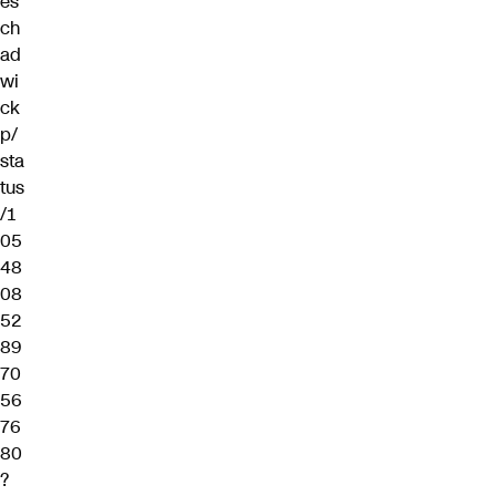
es
ch
ad
wi
ck
p/
sta
tus
/1
05
48
08
52
89
70
56
76
80
?