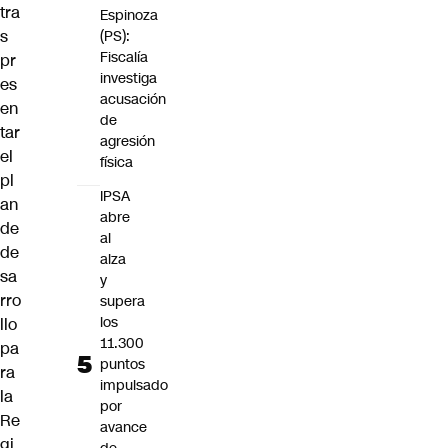
tra
Espinoza
s
(PS):
Fiscalía
pr
investiga
es
acusación
en
de
tar
agresión
el
física
pl
IPSA
an
abre
de
al
de
alza
sa
y
rro
supera
los
llo
11.300
pa
puntos
ra
impulsado
la
por
Re
avance
gi