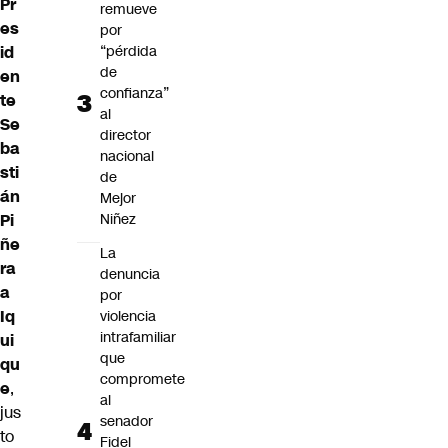
Pr
remueve
es
por
id
“pérdida
de
en
confianza”
te
al
Se
director
ba
nacional
sti
de
án
Mejor
Pi
Niñez
ñe
La
ra
denuncia
a
por
Iq
violencia
intrafamiliar
ui
que
qu
compromete
e
,
al
jus
senador
to
Fidel