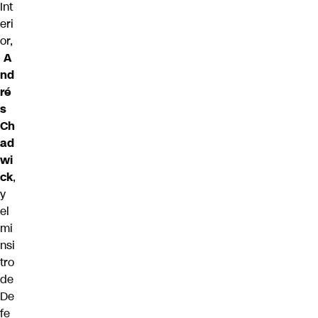
Int
eri
or,
A
nd
ré
s
Ch
ad
wi
ck
,
y
el
mi
nsi
tro
de
De
fe