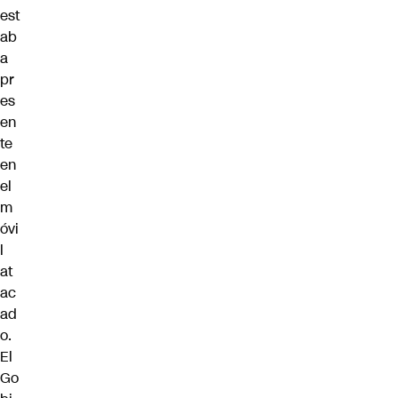
est
ab
a
pr
es
en
te
en
el
m
óvi
l
at
ac
ad
o.
El
Go