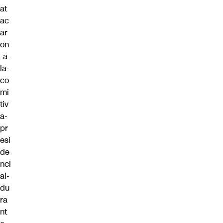
at
ac
ar
on
-a-
la-
co
mi
tiv
a-
pr
esi
de
nci
al-
du
ra
nt