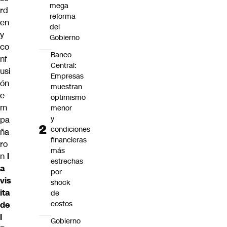
mega
rd
reforma
en
del
y
Gobierno
co
Banco
nf
Central:
usi
Empresas
ón
muestran
e
optimismo
m
menor
y
pa
condiciones
ña
financieras
ro
más
n
l
estrechas
a
por
vis
shock
ita
de
costos
de
l
Gobierno