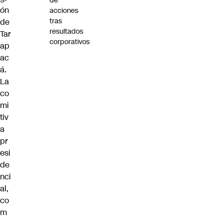
de
ón
acciones
tras
de
resultados
Tar
corporativos
ap
ac
á.
La
co
mi
tiv
a
pr
esi
de
nci
al,
co
m