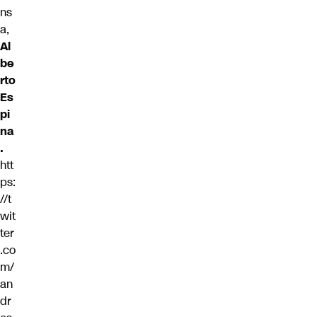
ns
a,
Al
be
rto
Es
pi
na
.
htt
ps:
//t
wit
ter
.co
m/
an
dr