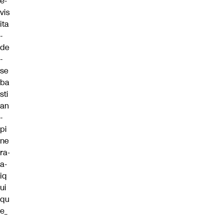
e-
vis
ita
-
de
-
se
ba
sti
an
-
pi
ne
ra-
a-
iq
ui
qu
e_