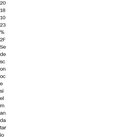
20
18
10
23
%
2F
Se
de
sc
on
oc
e
si
el
m
an
da
tar
io