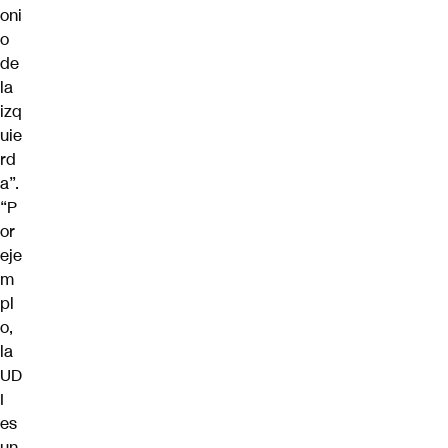
oni
o
de
la
izq
uie
rd
a”.
“P
or
eje
m
pl
o,
la
UD
I
es
un