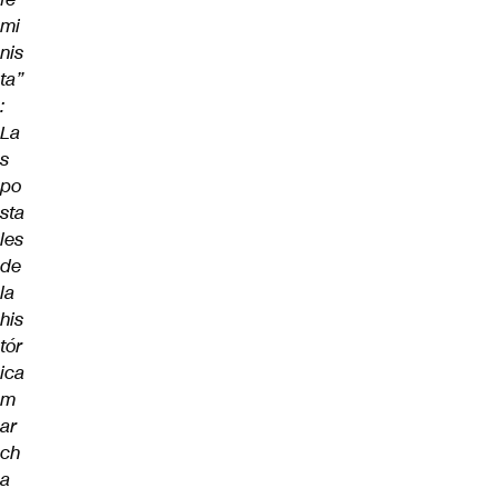
mi
nis
ta”
:
La
s
po
sta
les
de
la
his
tór
ica
m
ar
ch
a