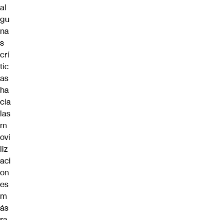
al
gu
na
s
crí
tic
as
ha
cia
las
m
ovi
liz
aci
on
es
m
ás
ra