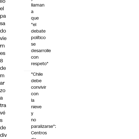
lló
llaman
el
a
pa
que
sa
"el
do
debate
político
vie
se
rn
desarrolle
es
con
8
respeto"
de
"Chile
m
debe
ar
convivir
zo
con
a
la
tra
nieve
vé
y
s
no
paralizarse":
de
Centros
div