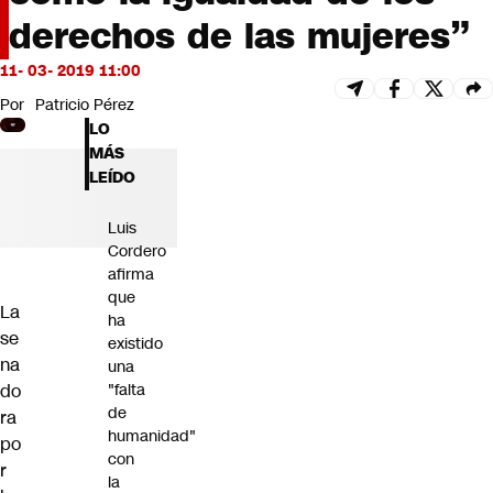
Futuro 360
derechos de las mujeres”
Opinión
11- 03- 2019 11:00
Por
Patricio Pérez
LO
MÁS
LEÍDO
Luis
Cordero
afirma
que
La
ha
se
existido
na
una
do
"falta
de
ra
humanidad"
po
con
r
la