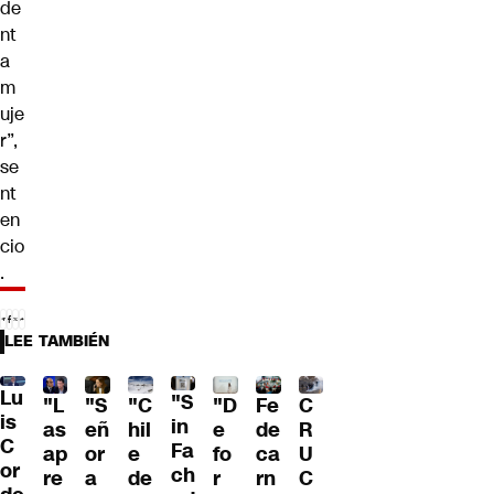
de
nt
a
m
uje
r”,
se
nt
en
cio
.
LEE TAMBIÉN
Lu
"S
"L
"S
"C
"D
Fe
C
is
in
as
eñ
hil
e
de
R
C
Fa
ap
or
e
fo
ca
U
or
ch
re
a
de
r
rn
C