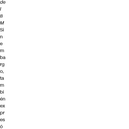
de
l
8
M
Si
n
e
m
ba
rg
o,
ta
m
bi
én
ex
pr
es
ó