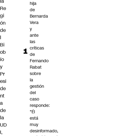
la
hija
Re
de
gi
Bernarda
ón
Vera
y
de
ante
l
las
Bi
críticas
ob
de
ío
Fernando
y
Rabat
Pr
sobre
la
esi
gestión
de
del
nt
caso
a
responde:
de
"Él
la
está
UD
muy
desinformado,
I,