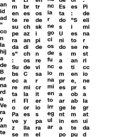
an
nc
m
br
tr
Es
es
Pi
id
ia
en
es
os
ta
:
de
ad
r
te
re
de
do
"S
eli
"
ne
su
ch
sk
s
i
mi
co
go
pe
az
i
U
es
na
n
ci
ra
an
pi
ni
to
r
la
os
da
di
de
do
se
re
hij
de
s"
ch
n
s
m
st
a
fu
:
os
re
a
an
ri
de
nc
Su
de
vi
e
ti
cc
B
io
bs
C
sa
m
en
io
er
na
ec
a
r
pr
e,
ne
na
mi
re
mi
cr
es
pr
s
rd
en
ta
la
it
a
ob
a
a
to
ri
Fl
er
ar
ab
la
Ve
irr
o
or
io
ge
le
gr
ra
eg
Pa
es
s
nt
m
at
y
ul
ve
y
pa
in
en
ui
an
ar
z
lla
ra
a
te
da
te
se
m
el
po
pu
d