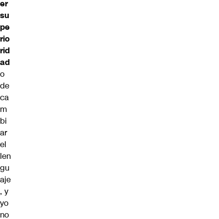
er
su
pe
rio
rid
ad
o
de
ca
m
bi
ar
el
len
gu
aje
, y
yo
no