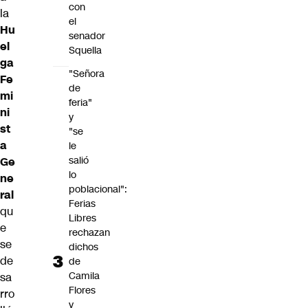
con
la
el
Hu
senador
el
Squella
ga
"Señora
Fe
de
mi
feria"
ni
y
st
"se
a
le
salió
Ge
lo
ne
poblacional":
ral
Ferias
qu
Libres
e
rechazan
se
dichos
de
de
Camila
sa
Flores
rro
y