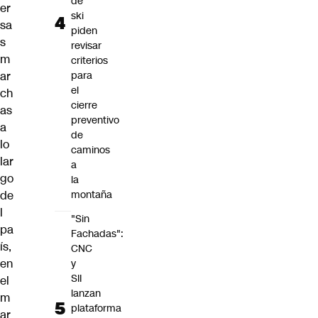
de
er
ski
sa
piden
s
revisar
m
criterios
ar
para
el
ch
cierre
as
preventivo
a
de
lo
caminos
lar
a
go
la
de
montaña
l
"Sin
pa
Fachadas":
ís,
CNC
en
y
SII
el
lanzan
m
plataforma
ar