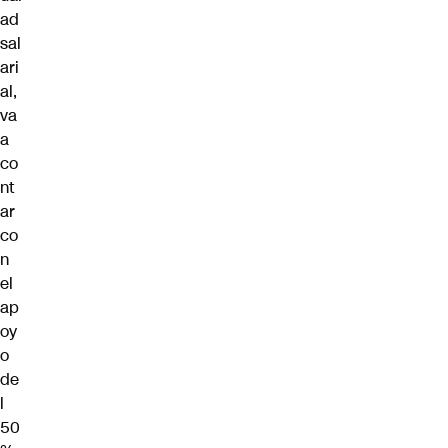
ad
sal
ari
al,
va
a
co
nt
ar
co
n
el
ap
oy
o
de
l
50