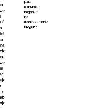
para
co
denunciar
de
negocios
l
de
Dí
funcionamiento
irregular
a
Int
er
na
cio
nal
de
la
M
uje
r
Tr
ab
aja