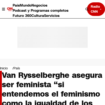
País
Mundo
Negocios
Radio
Podcast y Programas completos
CNN
Futuro 360
Cultura
Servicios
País
Mundo
Negocios
Inicio
País
Van Rysselberghe asegura
Deportes
Programas completos
ser feminista “si
Cultura
Servicios
entendemos el feminismo
Bits
CNN Data
como la igualdad de los
CNN tiempo