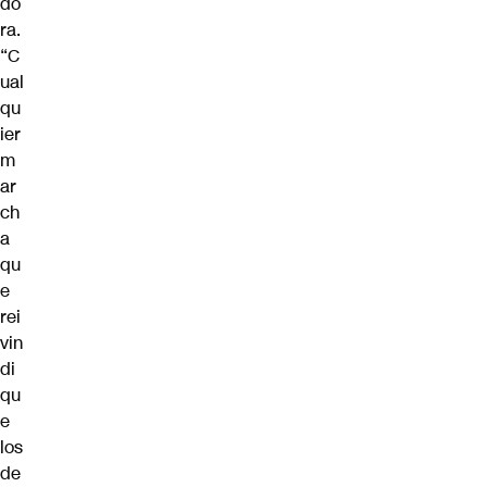
do
ra.
“C
ual
qu
ier
m
ar
ch
a
qu
e
rei
vin
di
qu
e
los
de