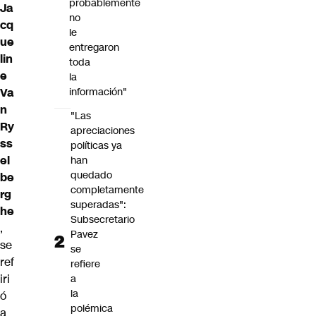
probablemente
Ja
no
cq
le
ue
entregaron
lin
toda
e
la
Va
información"
n
"Las
Ry
apreciaciones
ss
políticas ya
el
han
quedado
be
completamente
rg
superadas":
he
Subsecretario
,
Pavez
se
se
ref
refiere
iri
a
la
ó
polémica
a