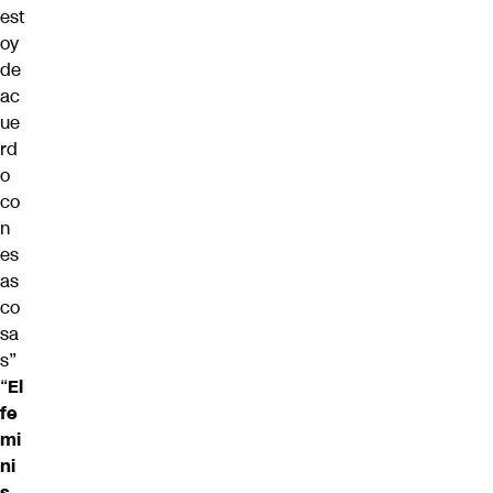
est
oy
de
ac
ue
rd
o
co
n
es
as
co
sa
s”
“
El
fe
mi
ni
s