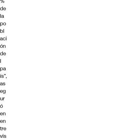
%
de
la
po
bl
aci
ón
de
l
pa
ís”,
as
eg
ur
ó
en
en
tre
vis