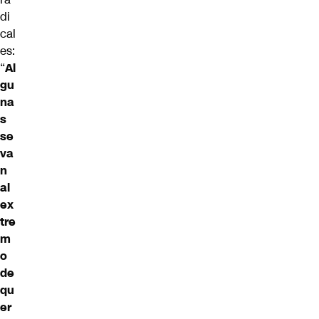
di
cal
es:
“
Al
gu
na
s
se
va
n
al
ex
tre
m
o
de
qu
er