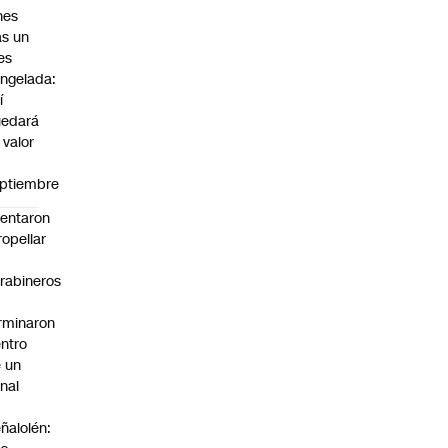
nes
as un
es
ngelada:
í
uedará
 valor
n
ptiembre
tentaron
ropellar
rabineros
rminaron
ntro
 un
nal
n
ñalolén: