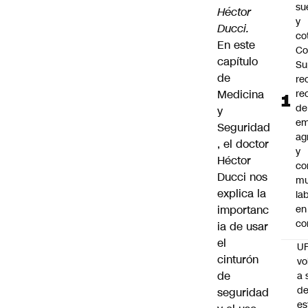
su
Héctor
y
Ducci.
co
En este
Co
capítulo
Su
de
re
Medicina
re
de
y
em
Seguridad
ag
, el doctor
y
Héctor
co
Ducci nos
mu
explica la
la
importanc
en
co
ia de usar
el
U
cinturón
vo
de
a 
d
seguridad
es