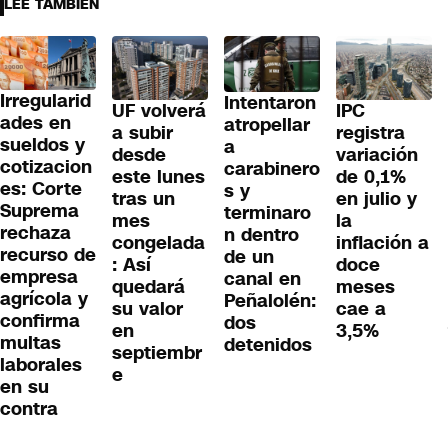
LEE TAMBIÉN
Irregularid
Intentaron
UF volverá
IPC
ades en
atropellar
a subir
registra
sueldos y
a
desde
variación
cotizacion
carabinero
este lunes
de 0,1%
es: Corte
s y
tras un
en julio y
Suprema
terminaro
mes
la
rechaza
n dentro
congelada
inflación a
recurso de
de un
: Así
doce
empresa
canal en
quedará
meses
agrícola y
Peñalolén:
su valor
cae a
confirma
dos
en
3,5%
multas
detenidos
septiembr
laborales
e
en su
contra