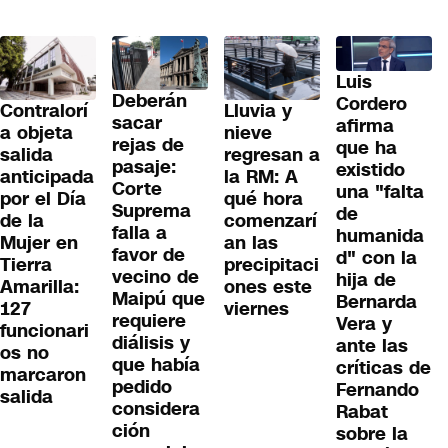
Luis
Deberán
Cordero
Contralorí
Lluvia y
sacar
afirma
a objeta
nieve
rejas de
que ha
salida
regresan a
pasaje:
existido
anticipada
la RM: A
Corte
una "falta
por el Día
qué hora
Suprema
de
de la
comenzarí
falla a
humanida
Mujer en
an las
favor de
d" con la
Tierra
precipitaci
vecino de
hija de
Amarilla:
ones este
Maipú que
Bernarda
127
viernes
requiere
Vera y
funcionari
diálisis y
ante las
os no
que había
críticas de
marcaron
pedido
Fernando
salida
considera
Rabat
ción
sobre la