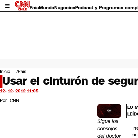
País
Mundo
Negocios
Podcast y Programas comp
País
Mundo
Inicio
País
Negocios
Usar el cinturón de segu
Deportes
Programas completos
12- 12- 2012 11:05
Cultura
Por
CNN
Servicios
LO 
Bits
LEÍD
CNN Data
Sigue los
CNN tiempo
consejos
Ir
Futuro 360
en
del doctor
Opinión