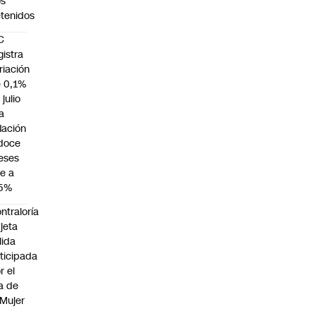
os
tenidos
C
gistra
riación
 0,1%
 julio
la
flación
doce
eses
e a
,5%
ntraloría
jeta
lida
ticipada
r el
a de
 Mujer
n