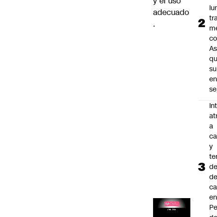
y el uso
lu
adecuado
tr
.
m
co
As
q
su
e
se
In
at
a
ca
y
te
de
de
ca
e
Pe