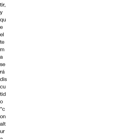
tir,
y
qu
e
el
te
m
a
se
rá
dis
cu
tid
o
“c
on
alt
ur
a