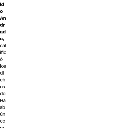
ld
o
An
dr
ad
e,
cal
ific
ó
los
di
ch
os
de
Ha
sb
ún
co
m