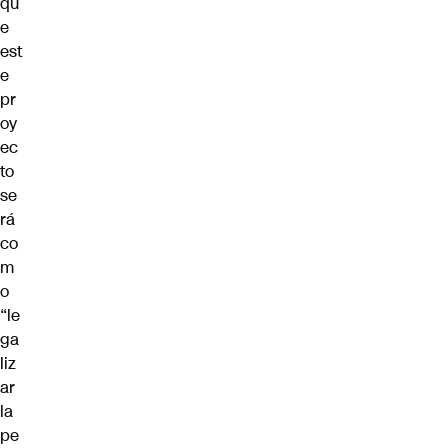
qu
e
est
e
pr
oy
ec
to
se
rá
co
m
o
“le
ga
liz
ar
la
pe