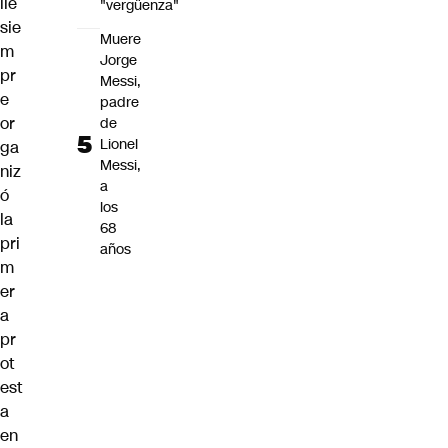
ile
"vergüenza"
sie
Muere
m
Jorge
pr
Messi,
e
padre
or
de
Lionel
ga
Messi,
niz
a
ó
los
la
68
pri
años
m
er
a
pr
ot
est
a
en