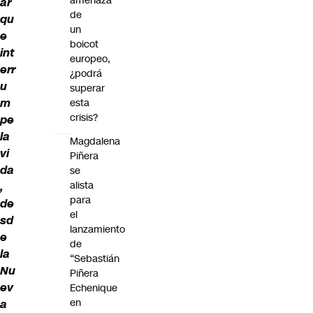
amenaza
ar
de
qu
un
e
boicot
int
europeo,
err
¿podrá
u
superar
m
esta
crisis?
pe
la
Magdalena
vi
Piñera
da
se
alista
,
para
de
el
sd
lanzamiento
e
de
la
“Sebastián
Nu
Piñera
ev
Echenique
en
a