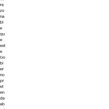
ra
zo
na
bl
e
qu
e
est
e
Go
bi
er
no
pr
et
en
da
ab