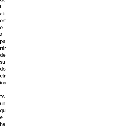
l
ab
ort
o
a
pa
rtir
de
su
do
ctr
ina
.
“A
un
qu
e
ha