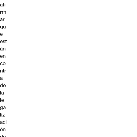
afi
rm
ar
qu
e
est
án
en
co
ntr
a
de
la
le
ga
liz
aci
ón
de