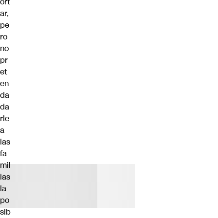
ort
ar,
pe
ro
no
pr
et
en
da
da
rle
a
las
fa
mil
ias
la
po
sib