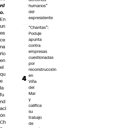
rd
humanos”
del
o.
expresidente
En
un
“Chantas”:
es
Poduje
ce
apunta
contra
na
empresas
rio
cuestionadas
en
por
el
reconstrucción
qu
en
e
Viña
la
del
Mar
fu
y
nd
califica
aci
su
ón
trabajo
Ch
de