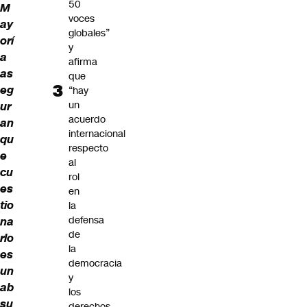
50
M
voces
ay
globales”
orí
y
a
afirma
as
que
eg
“hay
un
ur
acuerdo
an
internacional
qu
respecto
e
al
cu
rol
es
en
tio
la
defensa
na
de
rlo
la
es
democracia
un
y
ab
los
su
derechos