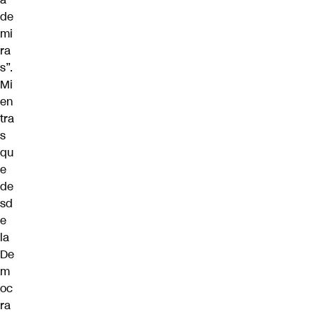
de
mi
ra
s”.
Mi
en
tra
s
qu
e
de
sd
e
la
De
m
oc
ra