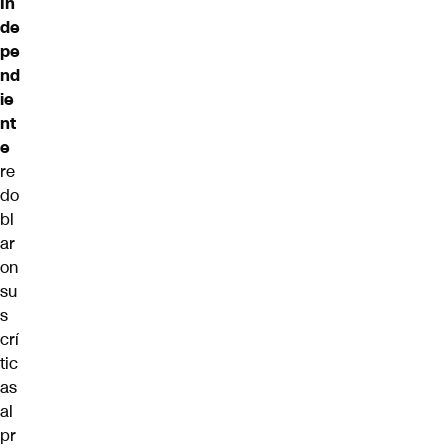
In
de
pe
nd
ie
nt
e
re
do
bl
ar
on
su
s
crí
tic
as
al
pr