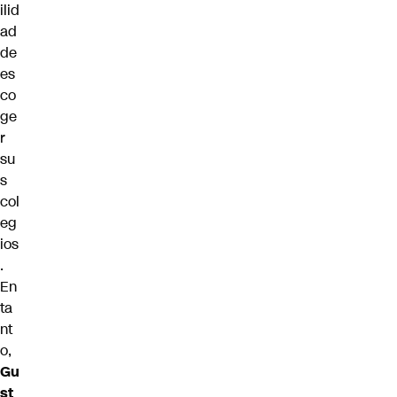
ilid
ad
de
es
co
ge
r
su
s
col
eg
ios
.
En
ta
nt
o,
Gu
st