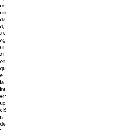
ort
uni
da
d,
as
eg
ur
ar
on
qu
e
la
int
err
up
ció
n
de