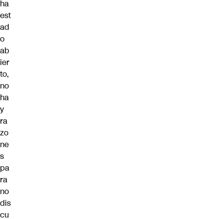
ha
est
ad
o
ab
ier
to,
no
ha
y
ra
zo
ne
s
pa
ra
no
dis
cu