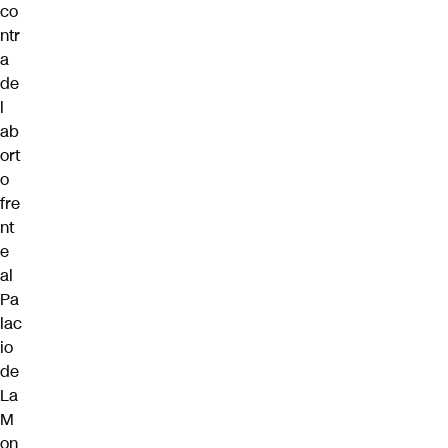
co
ntr
a
de
l
ab
ort
o
fre
nt
e
al
Pa
lac
io
de
La
M
on