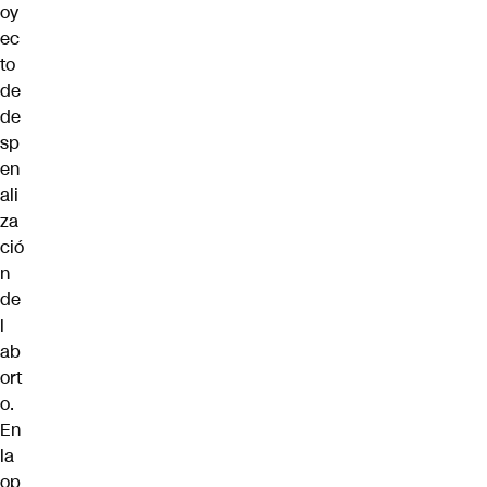
oy
ec
to
de
de
sp
en
ali
za
ció
n
de
l
ab
ort
o.
En
la
op