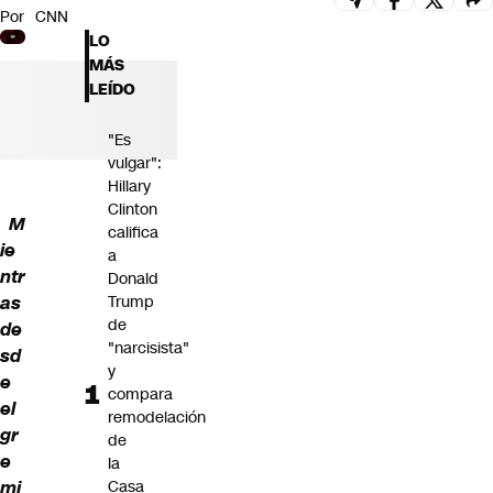
Por
CNN
Futuro 360
LO
Opinión
MÁS
LEÍDO
"Es
vulgar":
Hillary
Clinton
M
califica
ie
a
ntr
Donald
as
Trump
de
de
"narcisista"
sd
y
e
compara
el
remodelación
gr
de
e
la
mi
Casa