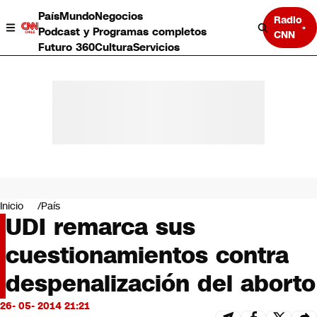
País
Mundo
Negocios
Radio
Podcast y Programas completos
CNN
Futuro 360
Cultura
Servicios
País
Mundo
Negocios
Inicio
País
UDI remarca sus
Deportes
Programas completos
cuestionamientos contra
Cultura
Servicios
despenalización del aborto
Bits
CNN Data
26- 05- 2014 21:21
CNN tiempo