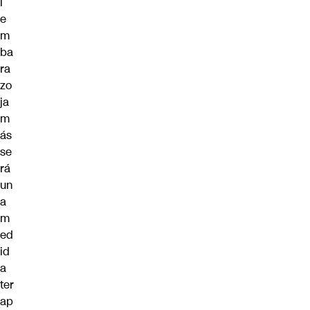
l
e
m
ba
ra
zo
ja
m
ás
se
rá
un
a
m
ed
id
a
ter
ap