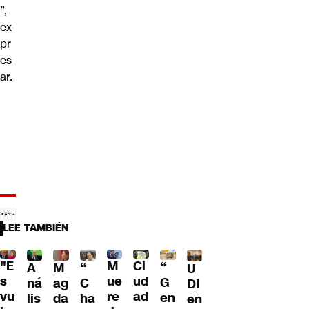
”,
ex
pr
es
ar.
LEE TAMBIÉN
"E
M
Ci
“
A
M
“
U
s
ue
ud
G
ná
ag
C
DI
vu
re
ad
en
lis
da
ha
en