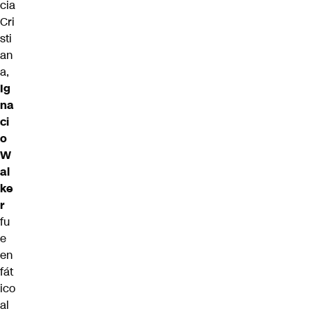
cia
Cri
sti
an
a,
Ig
na
ci
o
W
al
ke
r
fu
e
en
fát
ico
al