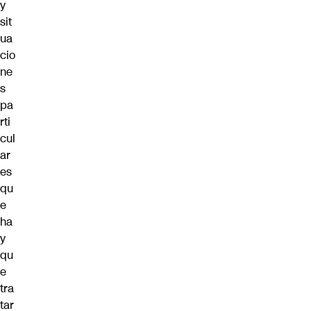
y
sit
ua
cio
ne
s
pa
rti
cul
ar
es
qu
e
ha
y
qu
e
tra
tar