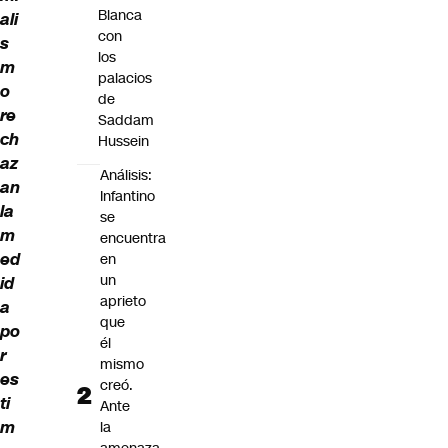
Blanca
ali
con
s
los
m
palacios
o
de
re
Saddam
ch
Hussein
az
Análisis:
an
Infantino
la
se
m
encuentra
ed
en
un
id
aprieto
a
que
po
él
r
mismo
es
creó.
ti
Ante
m
la