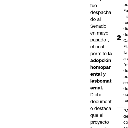
po
fue
Fe
despacha
Li
do al
re
Senado
di
en mayo
d
pasado-,
Ca
el cual
Fl
ll
permite
la
a 
adopción
"e
homopar
d
ental y
po
lesbomat
se
ernal.
de
Dicho
c
re
document
o destaca
"C
que el
d
proyecto
co