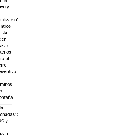
n la
eve y
o
ralizarse":
ntros
 ski
den
visar
iterios
ra el
erre
eventivo
e
aminos
la
ontaña
in
chadas":
NC y
nzan