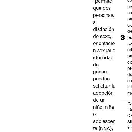
co
“permite
ni
que dos
n
personas,
pa
si
Ce
distinción
de
de sexo,
pi
orientació
re
cr
n sexual o
pa
identidad
ci
de
pr
género,
d
puedan
c
solicitar la
a 
adopción
m
de un
"S
niño, niña
Fa
o
C
adolescen
SII
te (NNA),
la