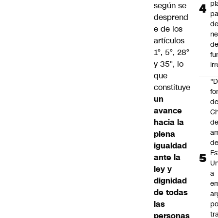
pl
según se
pa
desprend
de
e de los
ne
artículos
d
1°, 5°, 28°
fu
y 35°, lo
ir
que
"
constituye
fo
un
de
avance
Ch
hacia la
de
a
plena
d
igualdad
Es
ante la
Un
ley y
a
dignidad
e
de todas
ar
las
po
tr
personas