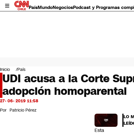
País
Mundo
Negocios
Podcast y Programas comp
País
Mundo
Inicio
País
Negocios
UDI acusa a la Corte Sup
Deportes
adopción homoparental
Programas completos
Cultura
Servicios
27- 06- 2019 11:58
Bits
Por
Patricio Pérez
CNN Data
LO 
CNN tiempo
LEÍD
Futuro 360
Esta
Opinión