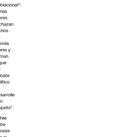
blacional":
rias
bres
chazan
chos
e
mila
ores y
aman
que
l
ebate
lítico
sarrolle
on
speto"
hile
ebe
nvivir