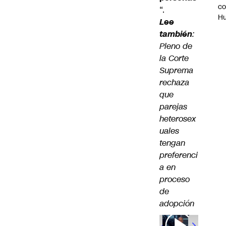
c
“.
H
Lee
también
:
Pleno de
la Corte
Suprema
rechaza
que
parejas
heterosex
uales
tengan
preferenci
a en
proceso
de
adopción