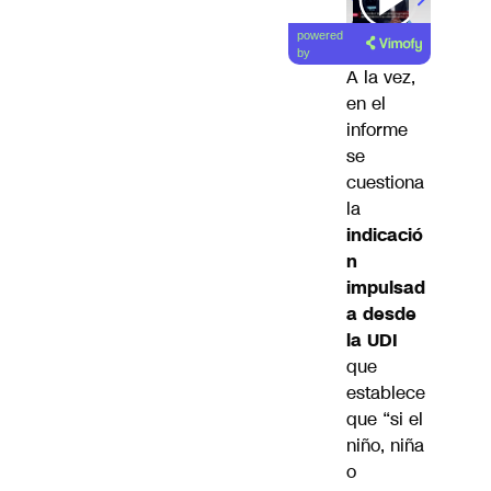
powered
by
A la vez,
en el
informe
se
cuestiona
la
indicació
n
impulsad
a desde
la UDI
que
establece
que “si el
niño, niña
o