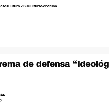
letos
Futuro 360
Cultura
Servicios
rema de defensa “ideológi
MÁS
O