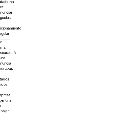
ataforma
ra
nunciar
gocios
e
ncionamiento
regular
De
rma
scarada":
ina
nuncia
menazas
e
tados
idos
mpresa
gentina
r
abajar