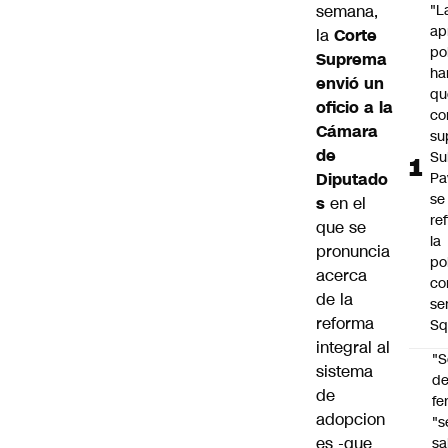
semana,
"L
ap
la
Corte
po
Suprema
ha
envió un
qu
oficio a la
co
Cámara
su
de
Su
Diputado
Pa
se
s
en el
re
que se
la
pronuncia
po
acerca
co
de la
se
reforma
Sq
integral al
"S
sistema
d
de
fe
adopcion
"s
es -que
sa