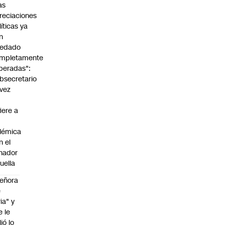
as
reciaciones
líticas ya
n
edado
mpletamente
peradas":
bsecretario
vez
fiere a
lémica
n el
nador
uella
eñora
e
ria" y
e le
lió lo