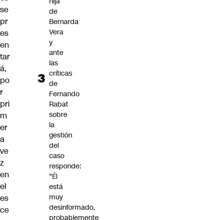
hija
se
de
pr
Bernarda
Vera
es
y
en
ante
tar
las
á,
críticas
po
de
r
Fernando
pri
Rabat
sobre
m
la
er
gestión
a
del
ve
caso
z
responde:
en
"Él
el
está
muy
es
desinformado,
ce
probablemente