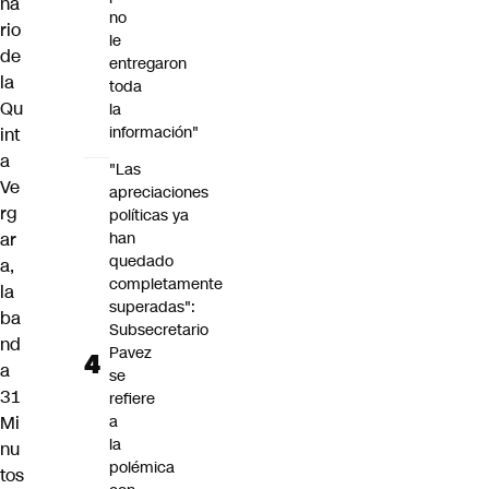
na
no
rio
le
de
entregaron
la
toda
Qu
la
información"
int
a
"Las
Ve
apreciaciones
rg
políticas ya
ar
han
quedado
a,
completamente
la
superadas":
ba
Subsecretario
nd
Pavez
a
se
31
refiere
Mi
a
la
nu
polémica
tos