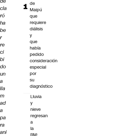
de
de
cla
Maipú
ró
que
ha
requiere
diálisis
be
y
r
que
re
había
ci
pedido
bi
consideración
do
especial
un
por
su
a
diagnóstico
lla
m
Lluvia
ad
y
nieve
a
regresan
pa
a
ra
la
ani
RM: