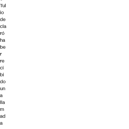
Tul
io
de
cla
ró
ha
be
r
re
ci
bi
do
un
a
lla
m
ad
a