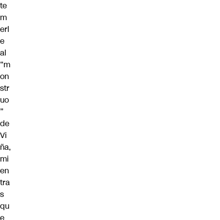
te
m
erl
e
al
“m
on
str
uo
”
de
Vi
ña,
mi
en
tra
s
qu
e