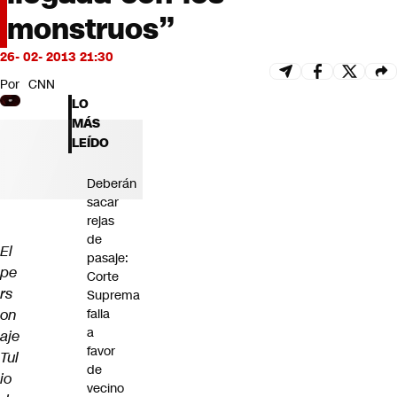
Futuro 360
monstruos”
Opinión
26- 02- 2013 21:30
Por
CNN
LO
MÁS
LEÍDO
Deberán
sacar
rejas
de
El
pasaje:
pe
Corte
rs
Suprema
on
falla
a
aje
favor
Tul
de
io
vecino