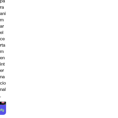
pa
ra
ani
m
ar
el
ce
rta
m
en
int
er
na
cio
nal
.