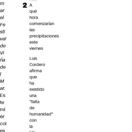
m
A
ar
qué
el
hora
comenzarían
Fe
las
sti
precipitaciones
val
este
de
viernes
Vi
Luis
ña
Cordero
de
afirma
l
que
M
ha
ar.
existido
Es
una
"falta
te
de
mi
humanidad"
ér
con
col
la
es