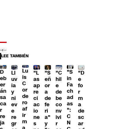
LEE TAMBIÉN
Lu
D
"S
Ll
"L
"S
"C
"D
is
eb
in
uv
as
eñ
hil
e
C
er
Fa
ia
ap
or
e
fo
or
án
ch
y
re
a
de
r
de
sa
ad
ni
ci
de
be
m
ro
ca
as
ev
ac
fe
co
a
af
r
":
e
io
ri
nv
de
ir
re
C
re
ne
a"
ivi
sc
m
ja
N
gr
s
y
r
ar
a