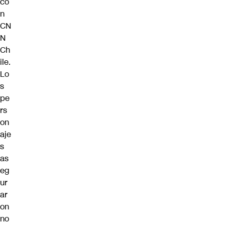
co
n
CN
N
Ch
ile.
Lo
s
pe
rs
on
aje
s
as
eg
ur
ar
on
no