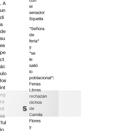
con
. A
el
un
senador
dí
Squella
a
"Señora
de
de
su
feria"
es
y
pe
"se
ct
le
salió
ác
lo
ulo
poblacional":
los
Ferias
int
Libres
eg
rechazan
ra
dichos
nt
de
Camila
es
Flores
Tul
y
io