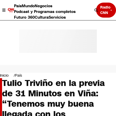
País
Mundo
Negocios
Radio
Podcast y Programas completos
CNN
Futuro 360
Cultura
Servicios
País
Mundo
Negocios
Inicio
País
Tulio Triviño en la previa
Deportes
Programas completos
de 31 Minutos en Viña:
Cultura
Servicios
“Tenemos muy buena
Bits
CNN Data
llegada con los
CNN tiempo