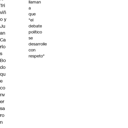
llaman
Tri
a
viñ
que
o y
"el
Ju
debate
político
an
se
Ca
desarrolle
rlo
con
s
respeto"
Bo
do
qu
e
co
nv
er
sa
ro
n