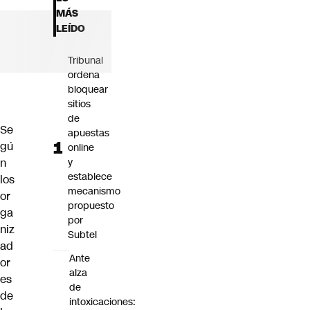
Futuro 360
MÁS
Opinión
LEÍDO
Tribunal
ordena
bloquear
sitios
de
Se
apuestas
gú
online
n
y
establece
los
mecanismo
or
propuesto
ga
por
niz
Subtel
ad
Ante
or
alza
es
de
de
intoxicaciones: