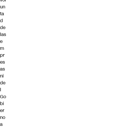
un
ta
d
de
las
e
m
pr
es
as
ni
de
l
Go
bi
er
no
a