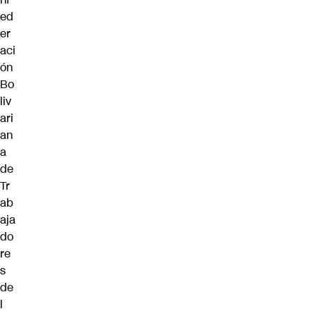
ed
er
aci
ón
Bo
liv
ari
an
a
de
Tr
ab
aja
do
re
s
de
l