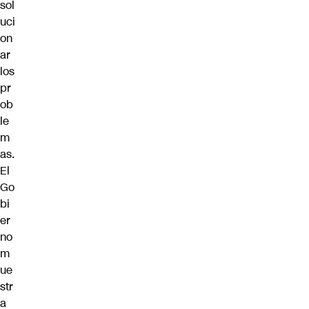
sol
uci
on
ar
los
pr
ob
le
m
as.
El
Go
bi
er
no
m
ue
str
a