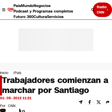
País
Mundo
Negocios
Radio
Podcast y Programas completos
CNN
Futuro 360
Cultura
Servicios
País
Mundo
Negocios
Inicio
País
Trabajadores comienzan a
Deportes
Programas completos
marchar por Santiago
Cultura
Servicios
01- 05- 2012 11:21
Bits
CNN Data
Por
CNN
CNN tiempo
LO