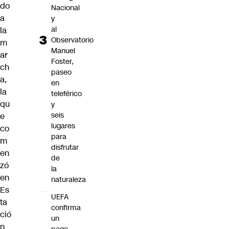
do
Nacional
a
y
al
la
Observatorio
m
Manuel
ar
Foster,
ch
paseo
a,
en
la
teleférico
qu
y
seis
e
lugares
co
para
m
disfrutar
en
de
zó
la
en
naturaleza
Es
UEFA
ta
confirma
ció
un
n