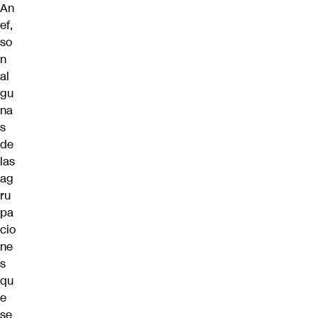
An
ef,
so
n
al
gu
na
s
de
las
ag
ru
pa
cio
ne
s
qu
e
se