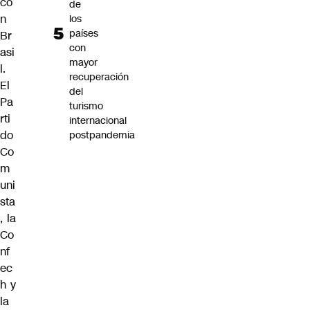
co
de
n
los
países
Br
con
asi
mayor
l.
recuperación
El
del
Pa
turismo
rti
internacional
do
postpandemia
Co
m
uni
sta
, la
Co
nf
ec
h y
la