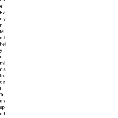
e
Ev
ely
n
M
att
hei
y
el
mi
nis
tro
de
l
Tr
an
sp
ort