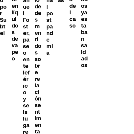
o
an
na
as
en
os
de
de
po
ue
l
líq
ya
l
de
r
l
po
ui
es
ca
s
Su
Fo
st
do
ta
so
m
bt
st
pa
s
ba
en
el
er,
nd
de
n
ti
pa
e
va
sa
do
se
mi
pe
ld
s
o
a
o
ad
so
en
os
br
te
e
lef
re
ér
la
ic
ci
o
ón
y
se
se
nt
is
im
lu
en
ga
ta
re