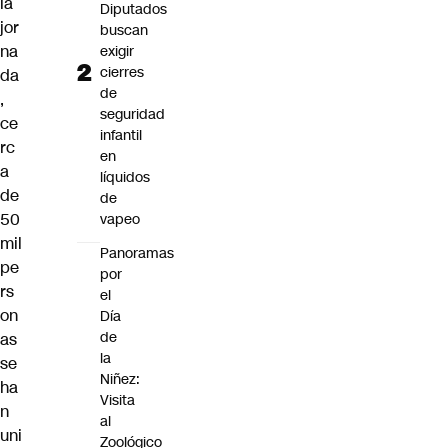
la
Diputados
jor
buscan
na
exigir
cierres
da
de
,
seguridad
ce
infantil
rc
en
a
líquidos
de
de
50
vapeo
mil
Panoramas
pe
por
rs
el
on
Día
de
as
la
se
Niñez:
ha
Visita
n
al
uni
Zoológico