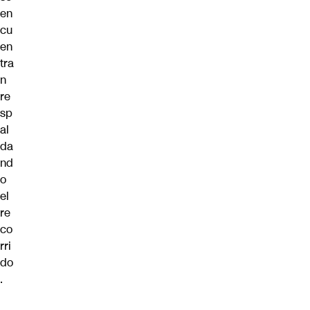
en
cu
en
tra
n
re
sp
al
da
nd
o
el
re
co
rri
do
.