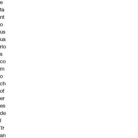
e
ta
nt
o
us
ua
rio
s
co
m
o
ch
of
er
es
de
l
Tr
an