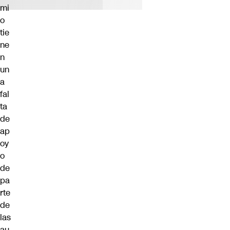
mi
o
tie
ne
n
un
a
fal
ta
de
ap
oy
o
de
pa
rte
de
las
au