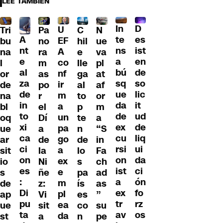
LEE TAMBIÉN
D
In
U
Tri
Pa
C
N
A
es
te
EF
bu
no
hil
ue
nt
ist
ns
A
na
ra
e
va
e
en
a
co
l
m
lle
pl
al
de
bú
nf
or
as
ga
at
za
so
sq
ir
de
po
al
af
de
lic
ue
m
na
r
to
or
in
it
da
a
bl
el
p
m
to
ud
de
un
oq
Dí
te
a
xi
de
ex
pa
ue
a
n
“S
ca
liq
cu
go
ar
de
de
in
ci
ui
rsi
a
sit
la
lo
Fa
on
da
on
ex
io
Ni
s
ch
es
ci
ist
e
s
ñe
pa
ad
:
ón
a
m
de
z:
ís
as
Di
fo
ex
pl
ap
Vi
es
”
pu
rz
tr
ea
ue
sit
co
su
ta
os
av
da
st
a
n
pe