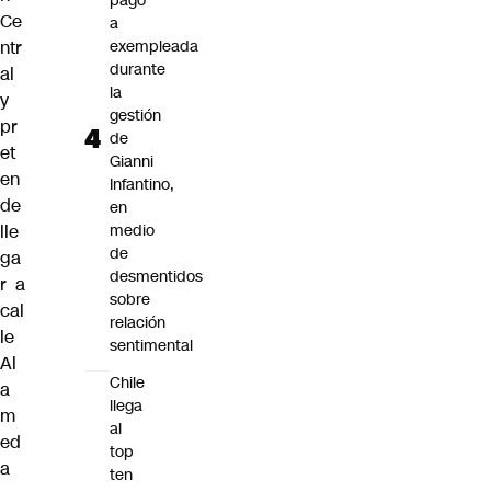
pago
Ce
a
ntr
exempleada
durante
al
la
y
gestión
pr
de
et
Gianni
en
Infantino,
de
en
lle
medio
de
ga
desmentidos
r a
sobre
cal
relación
le
sentimental
Al
Chile
a
llega
m
al
ed
top
a
ten