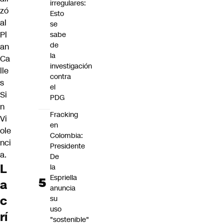
irregulares:
zó
Esto
al
se
Pl
sabe
de
an
la
Ca
investigación
lle
contra
s
el
Si
PDG
n
Fracking
Vi
en
ole
Colombia:
nci
Presidente
a.
De
L
la
Espriella
a
anuncia
c
su
uso
rí
"sostenible"