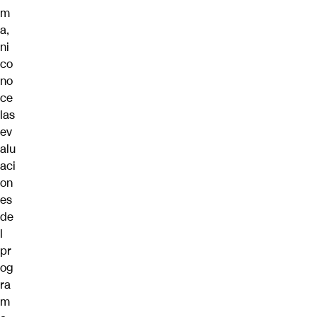
m
a,
ni
co
no
ce
las
ev
alu
aci
on
es
de
l
pr
og
ra
m