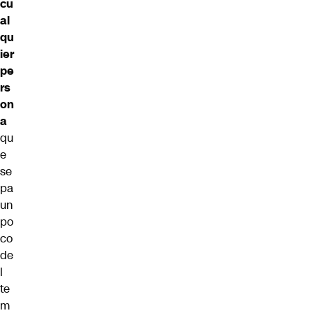
cu
al
qu
ier
pe
rs
on
a
qu
e
se
pa
un
po
co
de
l
te
m