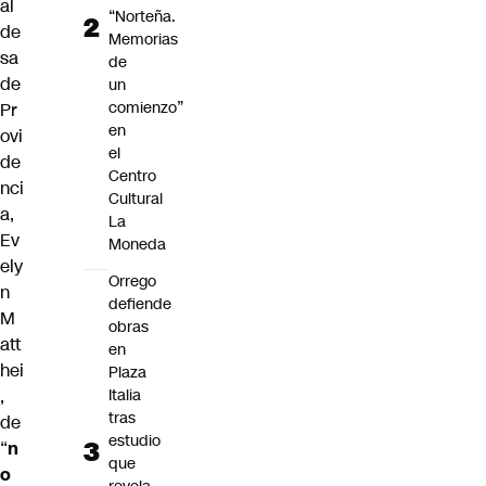
al
“Norteña.
de
Memorias
sa
de
de
un
comienzo”
Pr
en
ovi
el
de
Centro
nci
Cultural
a,
La
Ev
Moneda
ely
Orrego
n
defiende
M
obras
att
en
hei
Plaza
Italia
,
tras
de
estudio
“
n
que
o