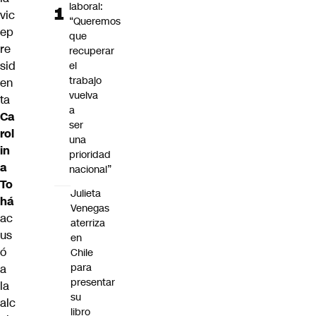
laboral:
vic
“Queremos
ep
que
re
recuperar
sid
el
trabajo
en
vuelva
ta
a
Ca
ser
rol
una
in
prioridad
a
nacional”
To
Julieta
há
Venegas
ac
aterriza
us
en
ó
Chile
para
a
presentar
la
su
alc
libro