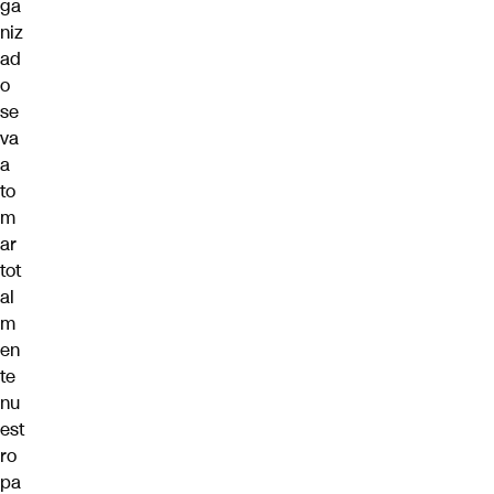
ga
niz
ad
o
se
va
a
to
m
ar
tot
al
m
en
te
nu
est
ro
pa