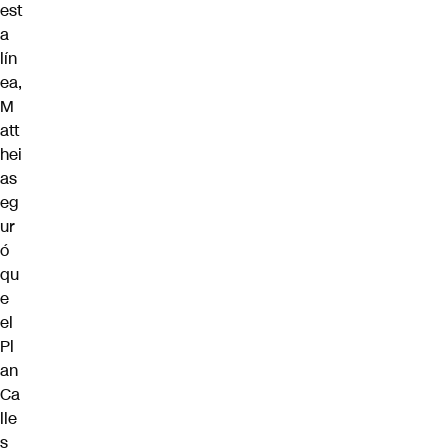
est
a
lín
ea,
M
att
hei
as
eg
ur
ó
qu
e
el
Pl
an
Ca
lle
s