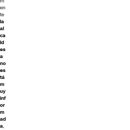
m
en
te
la
al
ca
ld
es
a
no
es
tá
m
uy
inf
or
m
ad
a
,