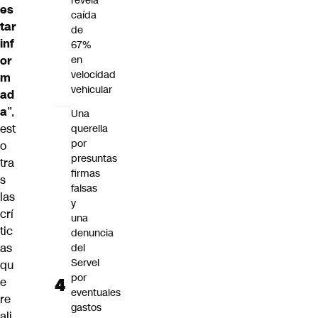
revela
es
caída
tar
de
inf
67%
en
or
velocidad
m
vehicular
ad
a
”,
Una
est
querella
por
o
presuntas
tra
firmas
s
falsas
las
y
crí
una
tic
denuncia
as
del
Servel
qu
por
e
eventuales
re
gastos
ali