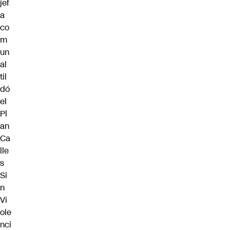
jef
a
co
m
un
al
til
dó
el
Pl
an
Ca
lle
s
Si
n
Vi
ole
nci