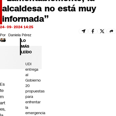
Futuro 360
alcaldesa no está muy
Opinión
informada”
24- 09- 2024 14:25
Por
Daniela Pérez
LO
MÁS
LEÍDO
UDI
entrega
al
Gobierno
Es
20
te
propuestas
m
para
enfrentar
art
la
es,
emergencia
la