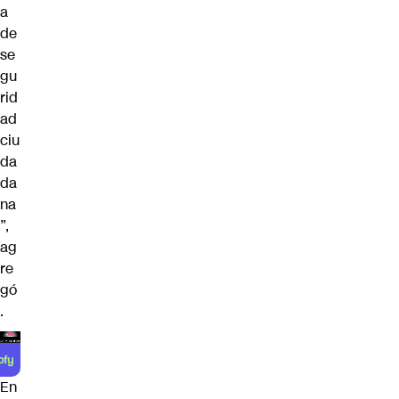
a
de
se
gu
rid
ad
ciu
da
da
na
”,
ag
re
gó
.
En