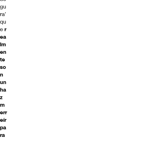
gu
ra’
qu
e
r
ea
lm
en
te
so
n
un
ha
z
m
err
eír
pa
ra