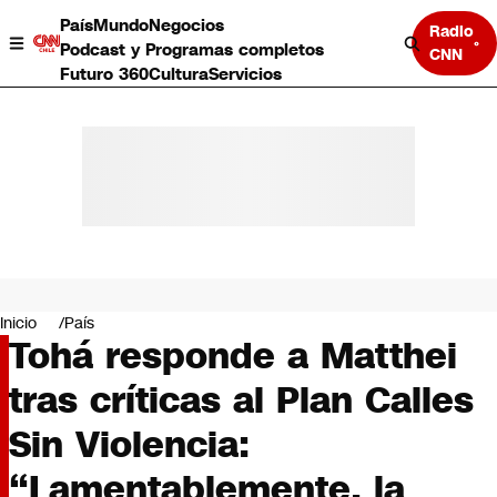
País
Mundo
Negocios
Radio
Podcast y Programas completos
CNN
Futuro 360
Cultura
Servicios
País
Mundo
Negocios
Inicio
País
Tohá responde a Matthei
Deportes
Programas completos
tras críticas al Plan Calles
Cultura
Servicios
Sin Violencia:
Bits
CNN Data
“Lamentablemente, la
CNN tiempo