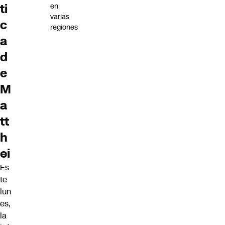
ti
en
varias
c
regiones
a
d
e
M
a
tt
h
ei
Es
te
lun
es,
la