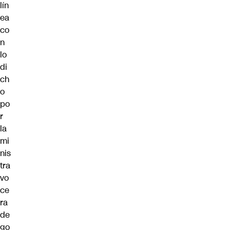
lín
ea
co
n
lo
di
ch
o
po
r
la
mi
nis
tra
vo
ce
ra
de
go