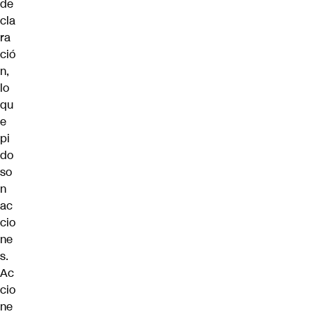
de
cla
ra
ció
n,
lo
qu
e
pi
do
so
n
ac
cio
ne
s.
Ac
cio
ne