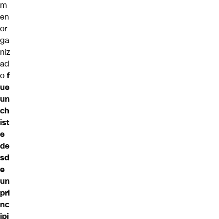
m
en
or
ga
niz
ad
o
f
ue
un
ch
ist
e
de
sd
e
un
pri
nc
ipi