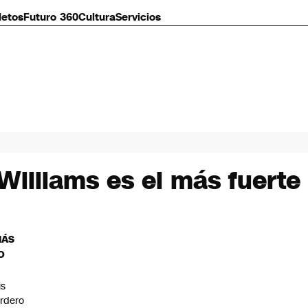
letos
Futuro 360
Cultura
Servicios
Williams es el más fuerte 
MÁS
O
is
rdero