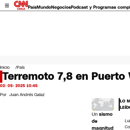
País
Mundo
Negocios
Podcast y Programas comp
País
Mundo
Inicio
País
Negocios
Terremoto 7,8 en Puerto 
Deportes
Programas completos
02- 05- 2025 10:45
Cultura
Por
Juan Andrés Galaz
Servicios
LO 
Bits
LEÍD
CNN Data
Un
sismo
CNN tiempo
de
Lu
Futuro 360
Co
magnitud
Opinión