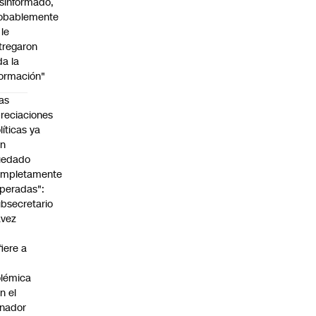
sinformado,
obablemente
 le
tregaron
da la
formación"
as
reciaciones
líticas ya
an
uedado
ompletamente
peradas":
bsecretario
avez
fiere a
lémica
n el
nador