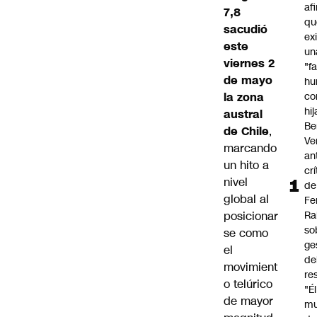
af
7,8
qu
sacudió
ex
este
un
viernes 2
"f
de mayo
hu
la zona
co
hi
austral
Be
de Chile
,
Ve
marcando
an
un hito a
cr
nivel
de
global al
Fe
posicionar
Ra
so
se como
ge
el
de
movimient
re
o telúrico
"É
de mayor
m