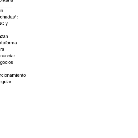
ontaña
in
chadas":
NC y
nzan
ataforma
ra
nunciar
gocios
e
ncionamiento
regular