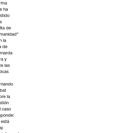
irma
e ha
istido
a
alta de
manidad"
n la
ja de
rnarda
ra y
te las
íticas
rnando
bat
bre la
stión
l caso
sponde:
l está
uy