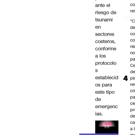
c
ante el
re
riesgo de
tsunami
"C
en
d
sectores
co
co
costeros,
ni
conforme
n
a los
pa
protocolo
Ce
s
de
establecid
pi
os para
re
cr
este tipo
pa
de
ci
emergenc
pr
ias.
d
c
a 
Lea el