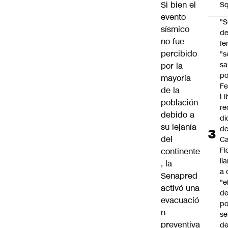
Si bien el
Sq
evento
"S
sísmico
d
no fue
fe
percibido
"s
sa
por la
po
mayoría
Fe
de la
Li
población
re
debido a
di
su lejanía
d
del
Ca
Fl
continente
ll
, la
a 
Senapred
"e
activó una
d
evacuació
po
n
se
preventiva
de