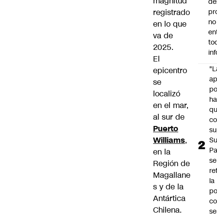
magnitud
de
registrado
pr
no
en lo que
en
va de
to
2025.
in
El
"L
epicentro
ap
se
po
localizó
h
en el mar,
q
al sur de
c
Puerto
su
Williams
,
Su
P
en la
se
Región de
re
Magallane
la
s y de la
po
Antártica
co
Chilena.
se