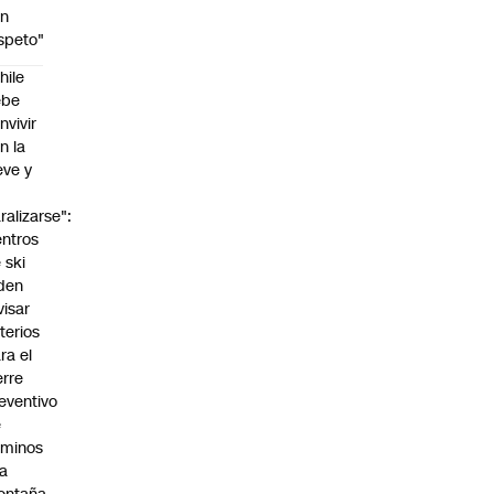
on
speto"
hile
ebe
nvivir
n la
eve y
o
ralizarse":
ntros
 ski
den
visar
iterios
ra el
erre
eventivo
e
aminos
la