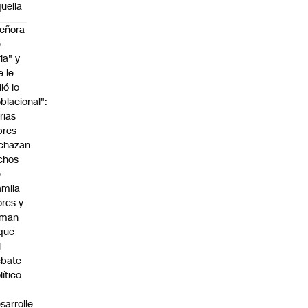
uella
eñora
e
ria" y
e le
lió lo
blacional":
rias
bres
chazan
chos
e
mila
ores y
aman
que
l
ebate
lítico
sarrolle