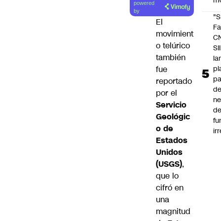
m
powered
artículo
by
"S
El
Fa
movimient
C
o telúrico
SII
también
la
pl
fue
pa
reportado
de
por el
ne
Servicio
d
Geológic
fu
o de
ir
Estados
Unidos
(USGS)
,
que lo
cifró en
una
magnitud