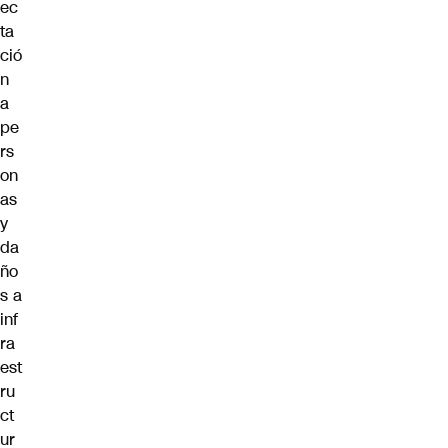
ec
ta
ció
n
a
pe
rs
on
as
y
da
ño
s a
inf
ra
est
ru
ct
ur