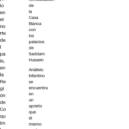
io
de
la
en
Casa
el
Blanca
no
con
rte
los
de
palacios
l
de
pa
Saddam
Hussein
ís,
en
Análisis:
la
Infantino
Re
se
encuentra
gi
en
ón
un
de
aprieto
Co
que
qu
él
im
mismo