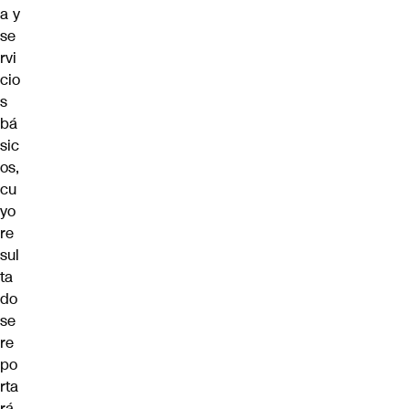
a y
se
rvi
cio
s
bá
sic
os,
cu
yo
re
sul
ta
do
se
re
po
rta
rá