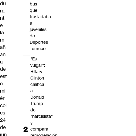
du
bus
ra
que
trasladaba
nt
a
e
juveniles
la
de
m
Deportes
añ
Temuco
an
"Es
a
vulgar":
de
Hillary
est
Clinton
e
califica
mi
a
Donald
ér
Trump
col
de
es
"narcisista"
24
y
de
compara
jun
remodelación