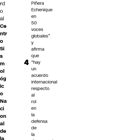
rd
Piñera
Echenique
o
en
al
50
Ce
voces
ntr
globales”
o
y
Si
afirma
s
que
“hay
m
un
ol
acuerdo
óg
internacional
ic
respecto
o
al
Na
rol
ci
en
la
on
defensa
al
de
de
la
la