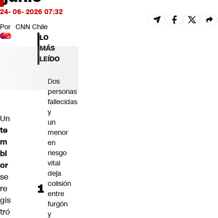
Futuro 360
24- 06- 2026 07:32
Opinión
Por
CNN Chile
LO
MÁS
LEÍDO
Dos
personas
fallecidas
y
Un
un
te
menor
m
en
bl
riesgo
vital
or
deja
se
colisión
re
entre
gis
furgón
tró
y