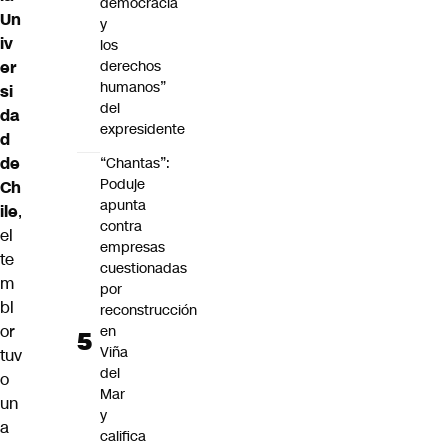
democracia
Un
y
iv
los
er
derechos
humanos”
si
del
da
expresidente
d
de
“Chantas”:
Poduje
Ch
apunta
ile
,
contra
el
empresas
te
cuestionadas
m
por
bl
reconstrucción
or
en
Viña
tuv
del
o
Mar
un
y
a
califica