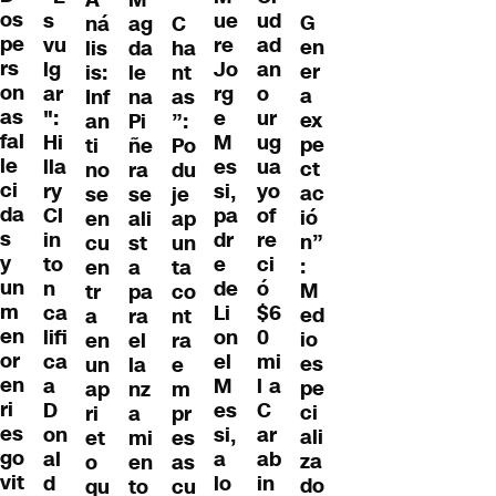
os
s
ue
ud
G
ná
ag
C
pe
vu
re
ad
en
lis
da
ha
rs
lg
Jo
an
er
is:
le
nt
on
ar
rg
o
a
Inf
na
as
as
":
e
ur
ex
an
Pi
”:
fal
Hi
M
ug
pe
ti
ñe
Po
le
lla
es
ua
ct
no
ra
du
ci
ry
si,
yo
ac
se
se
je
da
Cl
pa
of
ió
en
ali
ap
s
in
dr
re
n”
cu
st
un
y
to
e
ci
:
en
a
ta
un
n
de
ó
M
tr
pa
co
m
ca
Li
$6
ed
a
ra
nt
en
lifi
on
0
io
en
el
ra
or
ca
el
mi
es
un
la
e
en
a
M
l a
pe
ap
nz
m
ri
D
es
C
ci
ri
a
pr
es
on
si,
ar
ali
et
mi
es
go
al
a
ab
za
o
en
as
vit
d
lo
in
do
qu
to
cu