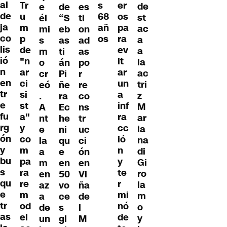
al
Tr
s
er
de
e
de
es
de
u
68
os
st
él
“S
ti
ja
m
añ
pa
ac
mi
eb
on
co
p
os
ra
a
s
as
ad
lis
de
ev
a
m
ti
as
ió
"n
it
la
o
án
po
n
ar
ar
ac
cr
Pi
r
en
ci
un
tri
eó
ñe
re
tr
si
a
z
.
ra
co
e
st
inf
M
A
Ec
ns
fu
a"
ra
ar
nt
he
tr
rg
y
cc
ia
e
ni
uc
ón
co
ió
na
la
qu
ci
y
m
n
di
a
e
ón
bu
pa
y
Gi
m
en
en
s
ra
te
ro
en
50
Vi
qu
re
r
la
az
vo
ña
e
m
mi
m
a
ce
de
tr
od
nó
o
de
s
l
as
el
de
y
un
gl
M