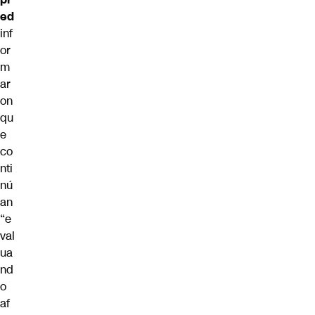
ed
inf
or
m
ar
on
qu
e
co
nti
nú
an
“e
val
ua
nd
o
af