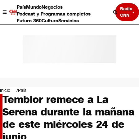
País
Mundo
Negocios
Radio
Podcast y Programas completos
CNN
Futuro 360
Cultura
Servicios
País
Mundo
Negocios
Inicio
País
Temblor remece a La
Deportes
Programas completos
Serena durante la mañana
Cultura
Servicios
de este miércoles 24 de
Bits
CNN Data
junio
CNN tiempo