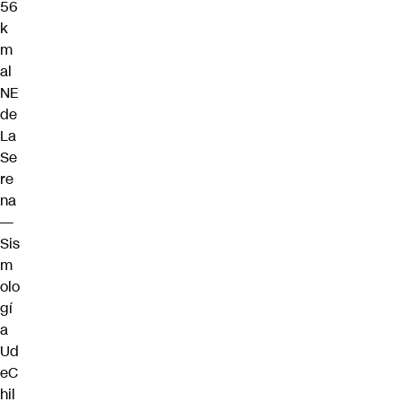
56
k
m
al
NE
de
La
Se
re
na
—
Sis
m
olo
gí
a
Ud
eC
hil