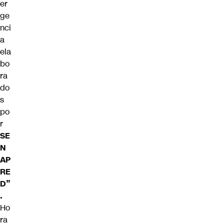
er
ge
nci
a
ela
bo
ra
do
s
po
r
SE
N
AP
RE
D”
.
Ho
ra