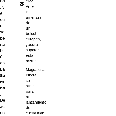
bo
creó.
Ante
, y
la
el
amenaza
cu
de
al
un
se
boicot
pe
europeo,
rci
¿podrá
superar
bi
esta
ó
crisis?
en
La
Magdalena
Se
Piñera
se
re
alista
na
para
.
el
De
lanzamiento
ac
de
ue
“Sebastián