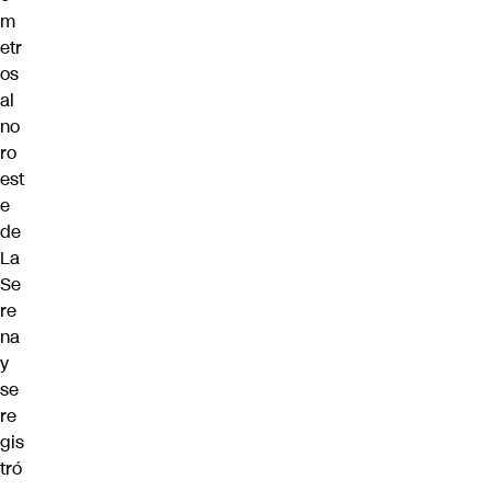
m
etr
os
al
no
ro
est
e
de
La
Se
re
na
y
se
re
gis
tró