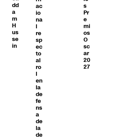
dd
s
ac
a
Pr
io
m
e
na
H
mi
l
us
os
re
se
O
sp
in
sc
ec
ar
to
20
al
27
ro
l
en
la
de
fe
ns
a
de
la
de