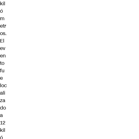
kil
ó
m
etr
os.
El
ev
en
to
fu
e
loc
ali
za
do
a
12
kil
ó