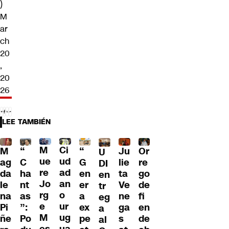
)
M
ar
ch
20
,
20
26
LEE TAMBIÉN
M
Ci
“
M
Ju
Or
“
U
ue
ud
G
ag
lie
re
C
DI
re
ad
en
da
ta
go
ha
en
Jo
an
er
le
Ve
de
nt
tr
rg
o
a
na
ne
fi
as
eg
e
ur
ex
Pi
ga
en
”:
a
M
ug
pe
ñe
s
de
Po
al
es
ua