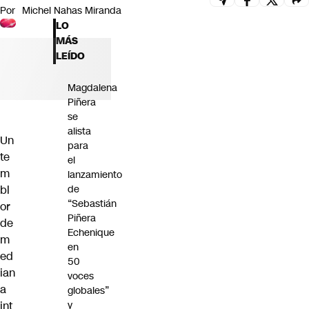
Por
Michel Nahas Miranda
Futuro 360
LO
Opinión
MÁS
LEÍDO
Magdalena
Piñera
se
alista
Un
para
te
el
m
lanzamiento
de
bl
“Sebastián
or
Piñera
de
Echenique
m
en
ed
50
ian
voces
a
globales”
y
int