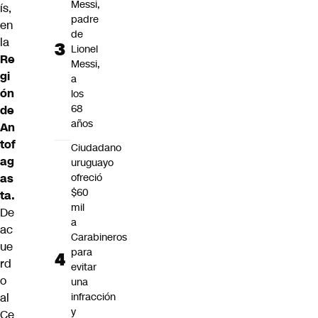
Messi,
ís,
padre
en
de
la
Lionel
Re
Messi,
gi
a
ón
los
68
de
años
An
tof
Ciudadano
ag
uruguayo
ofreció
as
$60
ta.
mil
De
a
ac
Carabineros
ue
para
rd
evitar
o
una
infracción
al
y
Ce