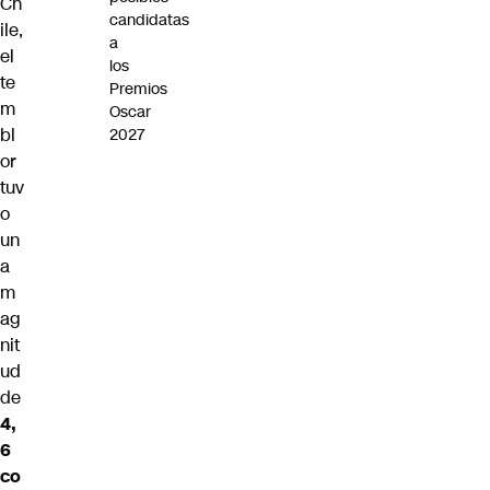
Ch
candidatas
ile,
a
el
los
te
Premios
m
Oscar
bl
2027
or
tuv
o
un
a
m
ag
nit
ud
de
4,
6
co