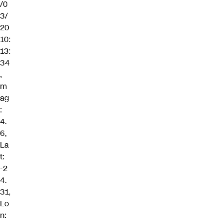
/0
3/
20
10:
13:
34
,
m
ag
:
4.
6,
La
t:
-2
4.
31,
Lo
n: