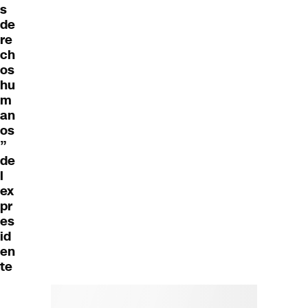
s
de
re
ch
os
hu
m
an
os
”
de
l
ex
pr
es
id
en
te