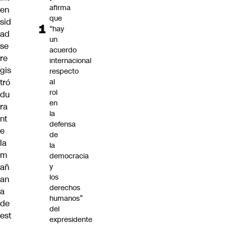
afirma
en
que
sid
“hay
ad
un
se
acuerdo
re
internacional
gis
respecto
al
tró
rol
du
en
ra
la
nt
defensa
e
de
la
la
m
democracia
y
añ
los
an
derechos
a
humanos”
de
del
est
expresidente