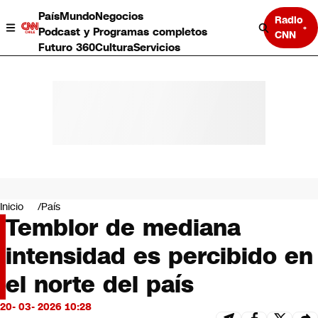
País
Mundo
Negocios
Radio
Podcast y Programas completos
CNN
Futuro 360
Cultura
Servicios
País
Mundo
Negocios
Inicio
País
Temblor de mediana
Deportes
Programas completos
intensidad es percibido en
Cultura
Servicios
el norte del país
Bits
CNN Data
20- 03- 2026 10:28
CNN tiempo