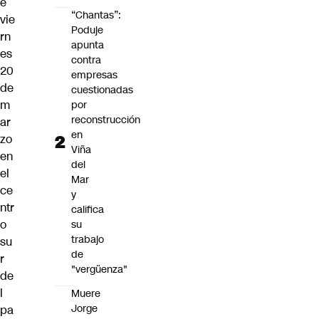
e
“Chantas”:
vie
Poduje
rn
apunta
es
contra
20
empresas
de
cuestionadas
m
por
reconstrucción
ar
en
zo
Viña
en
del
el
Mar
ce
y
ntr
califica
o
su
trabajo
su
de
r
"vergüenza"
de
l
Muere
Jorge
pa