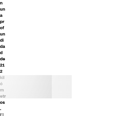
n
un
a
pr
of
un
di
da
d
de
21
2
kil
ó
m
etr
os
.
El