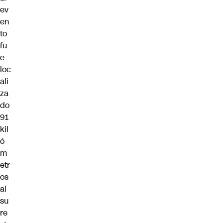
ev
en
to
fu
e
loc
ali
za
do
91
kil
ó
m
etr
os
al
su
re