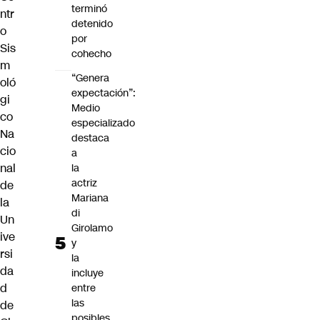
terminó
ntr
detenido
o
por
Sis
cohecho
m
“Genera
oló
expectación”:
gi
Medio
co
especializado
Na
destaca
cio
a
nal
la
actriz
de
Mariana
la
di
Un
Girolamo
ive
y
rsi
la
da
incluye
d
entre
las
de
posibles