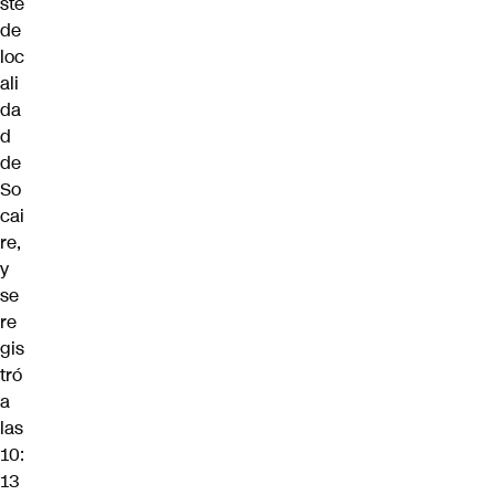
ste
de
loc
ali
da
d
de
So
cai
re,
y
se
re
gis
tró
a
las
10:
13