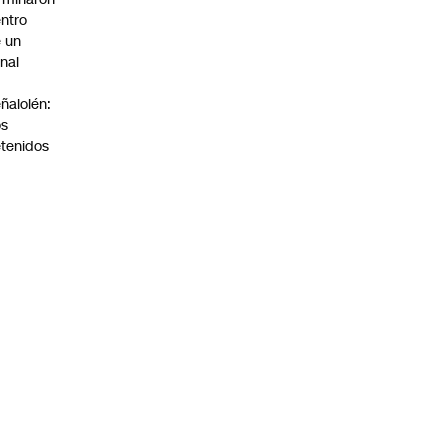
ntro
 un
nal
n
ñalolén:
os
tenidos