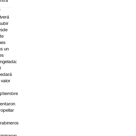
ntra
F
lverá
subir
esde
te
nes
as un
es
ngelada:
í
uedará
 valor
n
ptiembre
tentaron
ropellar
rabineros
rminaron