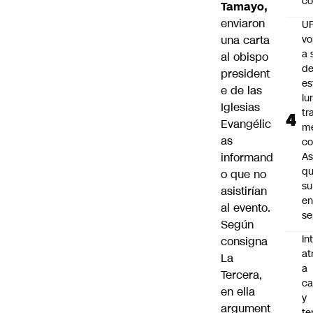
co
Tamayo,
enviaron
U
una carta
vo
a 
al obispo
d
president
es
e de las
lu
Iglesias
tr
Evangélic
m
as
co
informand
As
q
o que no
su
asistirían
e
al evento
.
se
Según
In
consigna
at
La
a
Tercera
,
ca
en ella
y
argument
te