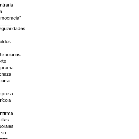
ntraria
la
mocracia”
regularidades
n
eldos
tizaciones:
rte
uprema
chaza
curso
e
mpresa
rícola
nfirma
ltas
borales
 su