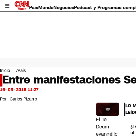
País
Mundo
Negocios
Podcast y Programas comp
País
Mundo
Inicio
País
Negocios
Entre manifestaciones Se
Deportes
Programas completos
16- 09- 2018 11:27
Cultura
Por
Carlos Pizarro
Servicios
LO 
Bits
LEÍD
CNN Data
El Te
CNN tiempo
Deum
¿F
Futuro 360
el
evangélic
Opinión