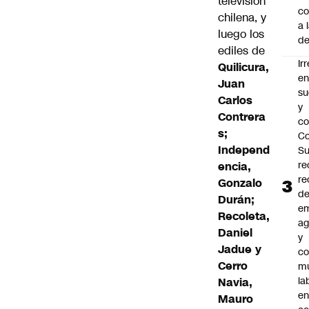
televisión
co
chilena
, y
a 
luego los
de
ediles de
Ir
Quilicura,
e
Juan
su
Carlos
y
Contrera
co
s;
Co
Independ
S
re
encia,
re
Gonzalo
d
Durán;
e
Recoleta,
ag
Daniel
y
Jadue y
co
Cerro
mu
la
Navia,
en
Mauro