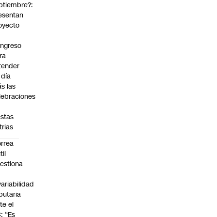
ptiembre?:
esentan
oyecto
ngreso
ra
tender
 día
s las
lebraciones
estas
trias
rrea
til
estiona
variabilidad
ibutaria
te el
: “Es