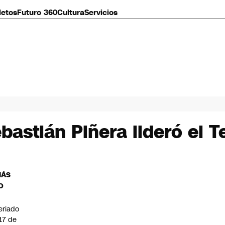
letos
Futuro 360
Cultura
Servicios
bastián Piñera lideró el 
MÁS
O
eriado
 17 de