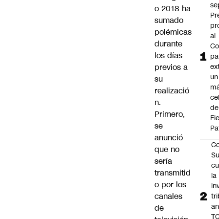
se
o 2018 ha
Pr
sumado
pr
polémicas
al
durante
Co
los días
pa
previos a
ex
un
su
má
realizació
ce
n.
de
Primero,
Fi
se
Pa
anunció
Co
que
no
Su
sería
cu
transmitid
la
o por los
in
canales
tr
an
de
TC