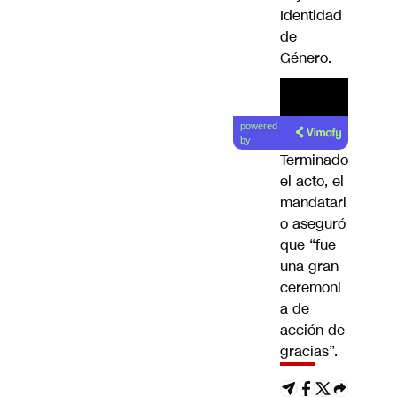
Identidad
de
Género
.
powered
by
Terminado
el acto, el
mandatari
o aseguró
que “fue
una gran
ceremoni
a de
acción de
gracias”.