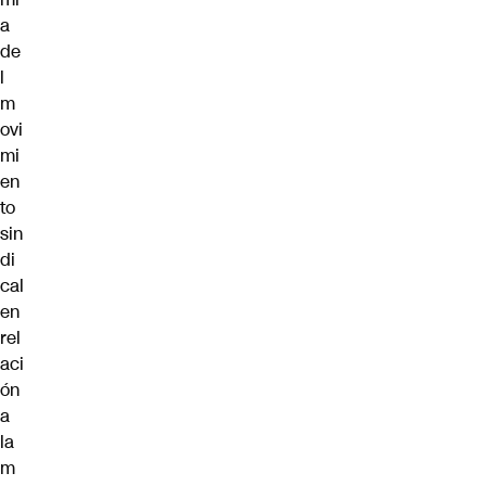
a
de
l
m
ovi
mi
en
to
sin
di
cal
en
rel
aci
ón
a
la
m