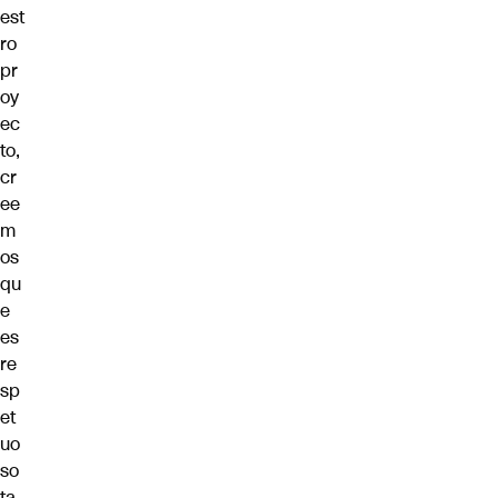
est
ro
pr
oy
ec
to,
cr
ee
m
os
qu
e
es
re
sp
et
uo
so
ta