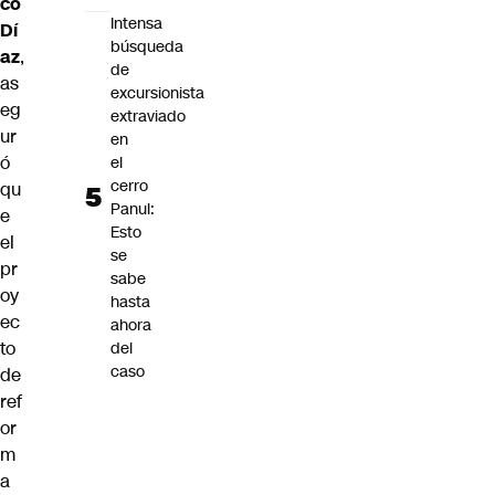
co
Intensa
Dí
búsqueda
az
,
de
as
excursionista
eg
extraviado
ur
en
ó
el
cerro
qu
Panul:
e
Esto
el
se
pr
sabe
oy
hasta
ec
ahora
to
del
caso
de
ref
or
m
a