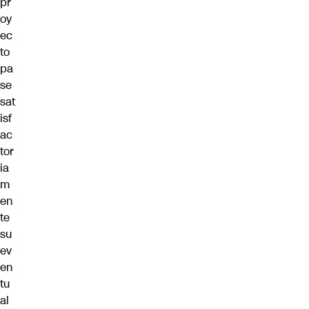
pr
oy
ec
to
pa
se
sat
isf
ac
tor
ia
m
en
te
su
ev
en
tu
al