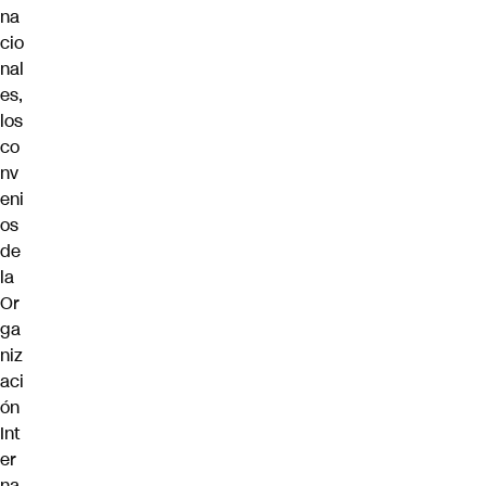
na
cio
nal
es,
los
co
nv
eni
os
de
la
Or
ga
niz
aci
ón
Int
er
na