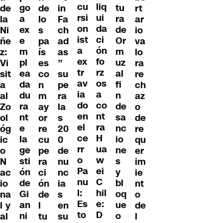
liq
cu
go
tu
de
de
in
rt
ui
rsi
a
ra
la
lo
Fa
ar
da
on
ex
de
Ni
s
ch
io
ci
ist
e
Or
ñe
pa
ad
va
ón
a
m
m
z:
ís
as
lo
fo
ex
pl
uz
Vi
es
”
ra
rz
tr
ea
al
sit
co
su
re
os
av
da
fi
a
n
pe
ch
a
ia
du
n
al
m
ra
az
co
do
ra
de
Zo
ay
la
o
nt
en
nt
sa
ol
or
s
de
ra
el
e
nc
óg
re
20
re
H
ce
la
io
ic
cu
0
qu
ua
rr
ge
ne
o
pe
de
er
w
o
sti
s
N
ra
nu
im
ei
Pa
ón
y
ac
ci
nc
ie
C
nu
de
bl
io
ón
ia
nt
hil
l:
Gi
oq
na
de
s
o
e:
Es
an
ue
l y
l
en
de
D
to
ni
o
al
tu
su
l