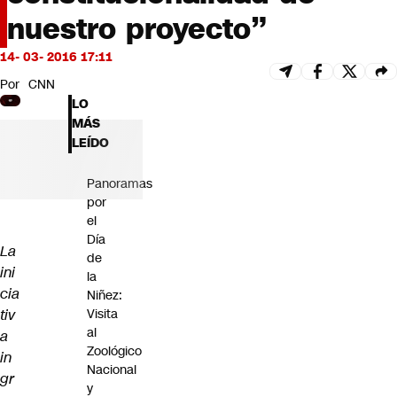
Futuro 360
nuestro proyecto”
Opinión
14- 03- 2016 17:11
Por
CNN
LO
MÁS
LEÍDO
Panoramas
por
el
Día
La
de
ini
la
cia
Niñez:
tiv
Visita
al
a
Zoológico
in
Nacional
gr
y