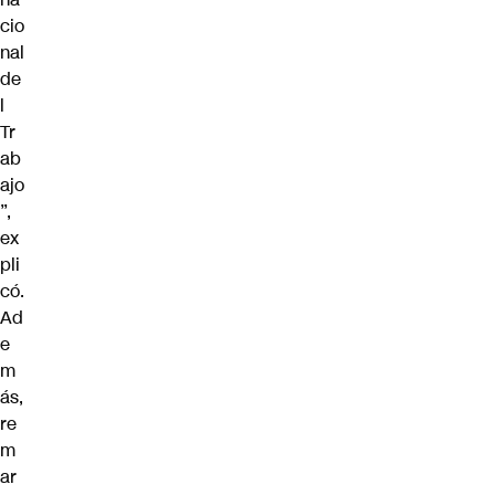
cio
nal
de
l
Tr
ab
ajo
”,
ex
pli
có.
Ad
e
m
ás,
re
m
ar