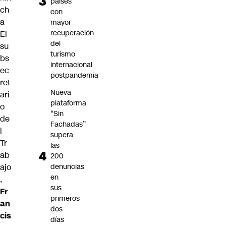
países
ch
con
a
mayor
recuperación
El
del
su
turismo
bs
internacional
ec
postpandemia
ret
Nueva
ari
plataforma
o
“Sin
de
Fachadas”
l
supera
Tr
las
ab
200
ajo
denuncias
en
,
sus
Fr
primeros
an
dos
cis
días