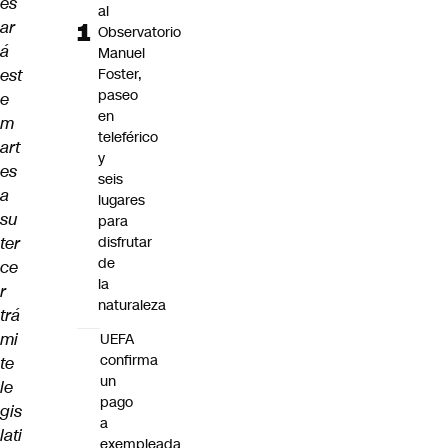
es
al
ar
Observatorio
á
Manuel
est
Foster,
paseo
e
en
m
teleférico
art
y
es
seis
a
lugares
su
para
ter
disfrutar
de
ce
la
r
naturaleza
trá
mi
UEFA
confirma
te
un
le
pago
gis
a
lati
exempleada