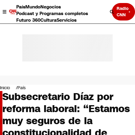
País
Mundo
Negocios
Radio
Podcast y Programas completos
CNN
Futuro 360
Cultura
Servicios
País
Mundo
Negocios
Inicio
País
Subsecretario Díaz por
Deportes
Programas completos
reforma laboral: “Estamos
Cultura
Servicios
muy seguros de la
Bits
CNN Data
constitucionalidad de
CNN tiempo