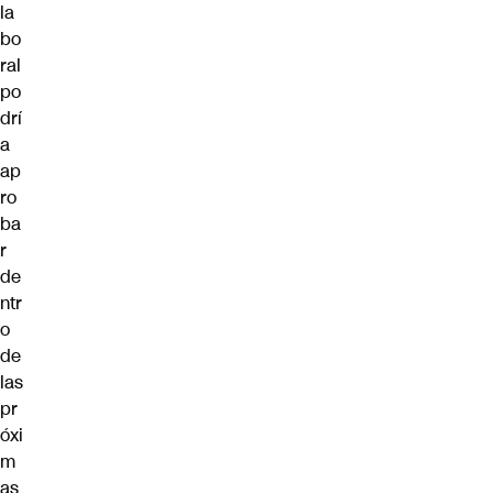
la
bo
ral
po
drí
a
ap
ro
ba
r
de
ntr
o
de
las
pr
óxi
m
as