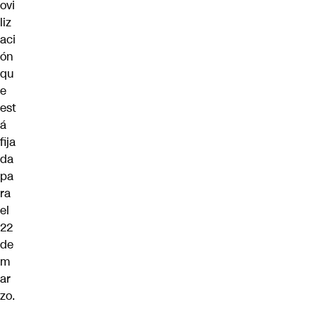
ovi
liz
aci
ón
qu
e
est
á
fija
da
pa
ra
el
22
de
m
ar
zo.