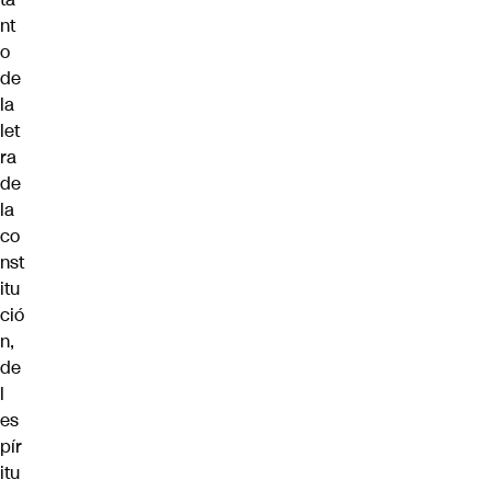
nt
o
de
la
let
ra
de
la
co
nst
itu
ció
n,
de
l
es
pír
itu