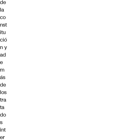
de
la
co
nst
itu
ció
n y
ad
e
m
ás
de
los
tra
ta
do
s
int
er