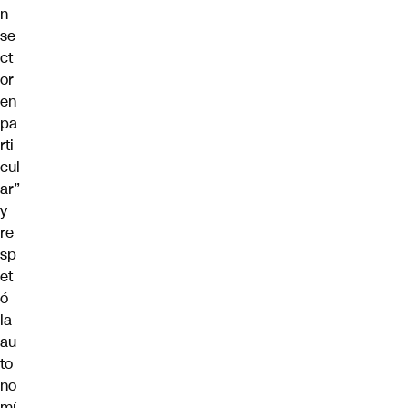
n
se
ct
or
en
pa
rti
cul
ar”
y
re
sp
et
ó
la
au
to
no
mí