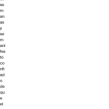
se
m
an
as
y
se
m
ani
fes
tó
co
nfi
ad
o
de
qu
e
el