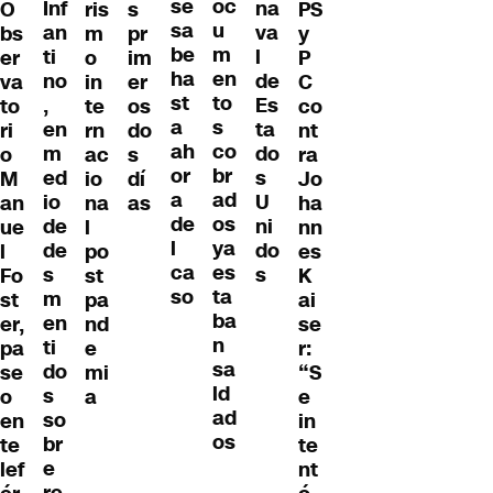
oc
se
Inf
na
O
ris
s
PS
u
sa
an
va
bs
m
pr
y
m
be
ti
l
er
o
im
P
en
ha
no
de
va
in
er
C
to
st
,
Es
to
te
os
co
s
a
en
ta
ri
rn
do
nt
co
ah
m
do
o
ac
s
ra
br
or
ed
s
M
io
dí
Jo
ad
a
io
U
an
na
as
ha
os
de
de
ni
ue
l
nn
ya
l
de
do
l
po
es
es
ca
s
s
Fo
st
K
ta
so
m
st
pa
ai
ba
en
er,
nd
se
n
ti
pa
e
r:
sa
do
se
mi
“S
ld
s
o
a
e
ad
so
en
in
os
br
te
te
e
lef
nt
re