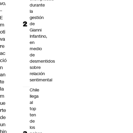
vo.
durante
–
la
E
gestión
de
m
Gianni
oti
Infantino,
va
en
re
medio
ac
de
ció
desmentidos
n
sobre
relación
an
sentimental
te
la
Chile
m
llega
al
ue
top
rte
ten
de
de
un
los
hin