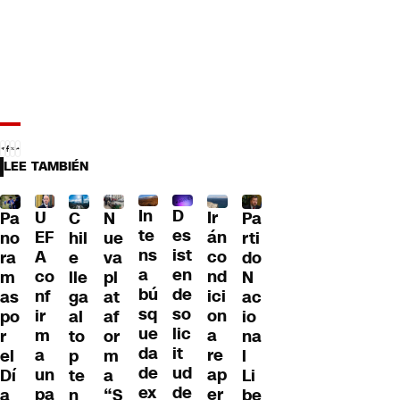
LEE TAMBIÉN
D
In
U
Ir
Pa
C
N
Pa
es
te
EF
án
no
hil
ue
rti
ist
ns
A
co
ra
e
va
do
en
a
co
nd
m
lle
pl
N
de
bú
nf
ici
as
ga
at
ac
so
sq
ir
on
po
al
af
io
lic
ue
m
a
r
to
or
na
it
da
a
re
el
p
m
l
ud
de
un
ap
Dí
te
a
Li
de
ex
pa
er
a
n
“S
be