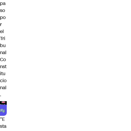
pa
so
po
r
el
Tri
bu
nal
Co
nst
itu
cio
nal
.
“E
sta