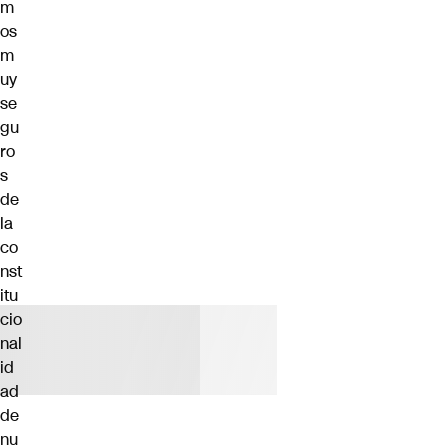
m
os
m
uy
se
gu
ro
s
de
la
co
nst
itu
cio
nal
id
ad
de
nu