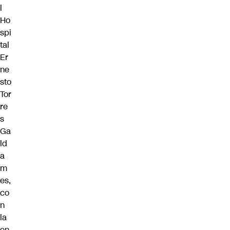
l
Ho
spi
tal
Er
ne
sto
Tor
re
s
Ga
ld
a
m
es,
co
n
la
en