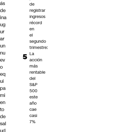
ás
de
de
registrar
ingresos
ina
récord
ug
en
ur
el
ar
segundo
un
trimestre:
nu
La
ev
acción
más
o
rentable
eq
del
ui
S&P
pa
500
mi
este
en
año
to
cae
casi
de
7%
sal
ud