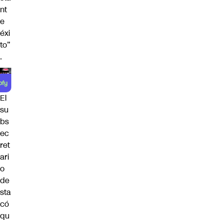
nt
e
éxi
to”
.
El
su
bs
ec
ret
ari
o
de
sta
có
qu