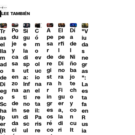
LEE TAMBIÉN
Po
A
El
Dí
C
Si
Tr
"V
du
pe
pe
a
ó
gu
as
iu
je
sa
rfi
de
m
e
el
da
y
r
l
l
o
la
lla
s
ca
de
de
Ni
ev
di
m
ne
sa
re
Di
ño
ol
sp
ad
gr
s
gi
no
ba
uc
ut
o
as
en
st
ra
jo
io
a:
de
":
zo
ra
h
te
na
Inf
Di
La
na
r
Fi
ch
el
an
eg
es
s
in
gu
o
re
ti
o
ta
de
gr
er
y
ta
no
Sc
fa
in
es
a,
co
il:
se
ha
en
un
os
la
n
Pa
di
lp
R
da
ré
di
cu
ris
sc
er
us
ci
co
ri
lt
re
ul
(R
ia