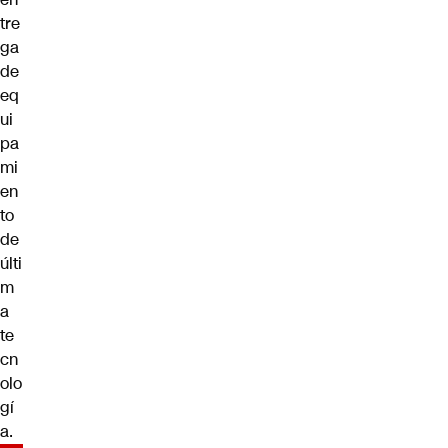
tre
ga
de
eq
ui
pa
mi
en
to
de
últi
m
a
te
cn
olo
gí
a.