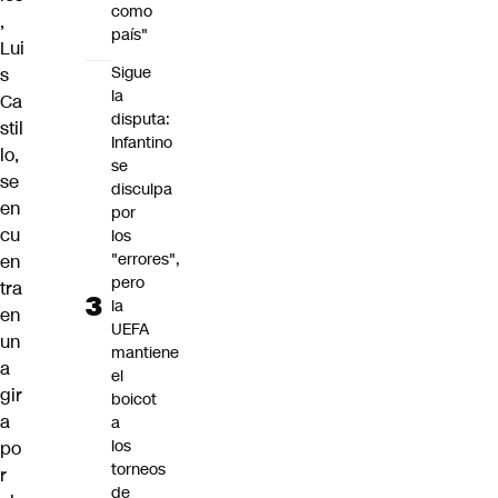
como
,
país"
Lui
Sigue
s
la
Ca
disputa:
stil
Infantino
lo,
se
se
disculpa
en
por
cu
los
"errores",
en
pero
tra
la
en
UEFA
un
mantiene
a
el
gir
boicot
a
a
los
po
torneos
r
de