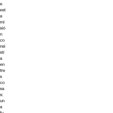
e
est
a
mi
sió
n
co
nsi
stí
a
en
tre
s
co
sa
s:
un
a
fu