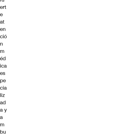
ert
e
at
en
ció
n
m
éd
ica
es
pe
cia
liz
ad
a y
a
m
bu