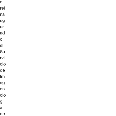
e
rei
na
ug
ur
ad
o
el
Se
rvi
cio
de
Im
ag
en
olo
gí
a
de