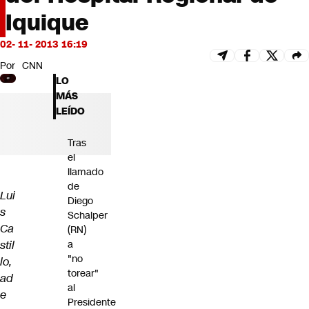
Futuro 360
Iquique
Opinión
02- 11- 2013 16:19
Por
CNN
LO
MÁS
LEÍDO
Tras
el
llamado
de
Lui
Diego
s
Schalper
Ca
(RN)
stil
a
"no
lo,
torear"
ad
al
e
Presidente