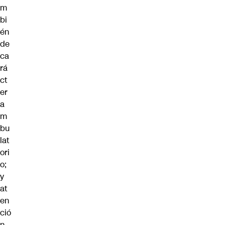
m
bi
én
de
ca
rá
ct
er
a
m
bu
lat
ori
o;
y
at
en
ció
n