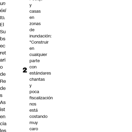
un
y
éxi
casas
to.
en
zonas
El
de
Su
inundación:
bs
"Construir
ec
en
ret
cualquier
ari
parte
o
con
estándares
de
chantas
Re
y
de
poca
s
fiscalización
As
nos
ist
está
en
costando
muy
cia
caro
les