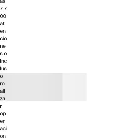
ás
7.7
00
at
en
cio
ne
s e
inc
lus
o
re
ali
za
r
op
er
aci
on