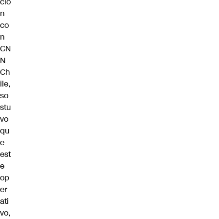
ció
n
co
n
CN
N
Ch
ile,
so
stu
vo
qu
e
est
e
op
er
ati
vo,