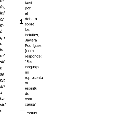
m
Kast
ás,
por
inf
el
or
debate
sobre
m
los
ó
indultos,
qu
Javiera
e
Rodríguez
la
(REP)
mi
responde:
sió
"Ese
lenguaje
n
no
sa
representa
nit
el
ari
espíritu
a
de
ha
esta
sid
causa"
o
Poduje