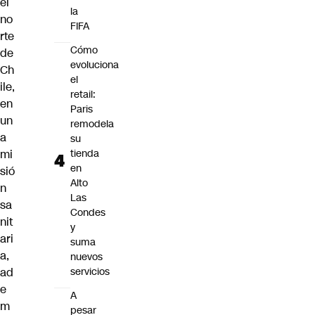
el
la
no
FIFA
rte
Cómo
de
evoluciona
Ch
el
ile,
retail:
en
Paris
un
remodela
a
su
mi
tienda
en
sió
Alto
n
Las
sa
Condes
nit
y
ari
suma
a,
nuevos
ad
servicios
e
A
m
pesar