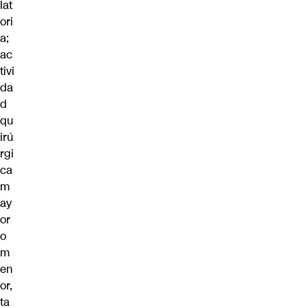
lat
ori
a;
ac
tivi
da
d
qu
irú
rgi
ca
m
ay
or
o
m
en
or,
ta