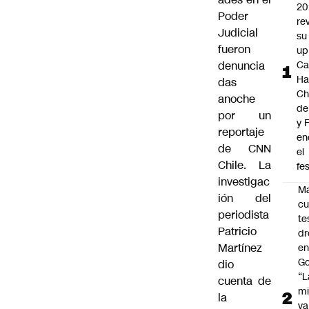
20
Poder
re
Judicial
su 
fueron
up
denuncia
Ca
Ha
das
Ch
anoche
de
por un
y 
reportaje
en
de CNN
el
Chile. La
fes
investigac
Ma
ión del
cu
periodista
te
Patricio
dr
Martínez
en
Go
dio
“L
cuenta de
mi
la
va