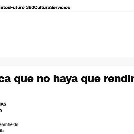
letos
Futuro 360
Cultura
Servicios
ca que no haya que rendi
MÁS
O
eamfields
ile