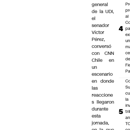
general
Pr
pr
de la UDI,
al
el
Co
senador
pa
Víctor
ex
Pérez,
un
conversó
má
con CNN
ce
d
Chile en
Fi
un
Pa
escenario
en donde
Co
Su
las
cu
reaccione
la
s llegaron
in
durante
tr
esta
an
jornada,
TC
en la que
co