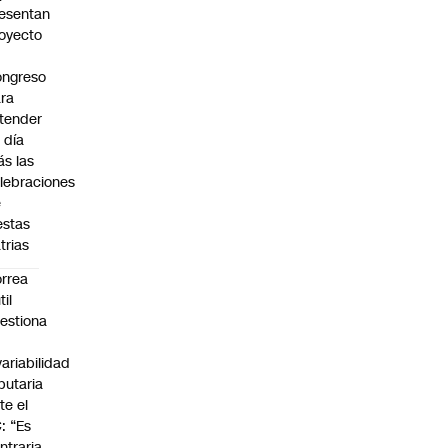
esentan
oyecto
ngreso
ra
tender
 día
s las
lebraciones
e
estas
trias
rrea
til
estiona
variabilidad
ibutaria
te el
: “Es
ntraria