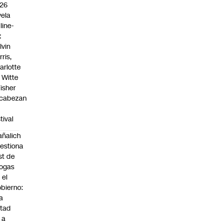
26
vela
line-
:
lvin
rris,
arlotte
 Witte
Fisher
cabezan
tival
ñalich
estiona
st de
ogas
 el
bierno:
a
tad
 a