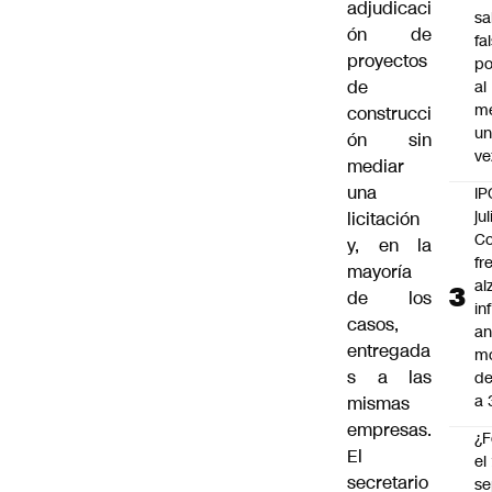
adjudicaci
sa
ón de
fa
proyectos
po
de
al
m
construcci
u
ón sin
ve
mediar
una
IP
jul
licitación
Co
y, en la
fr
mayoría
al
de los
in
casos,
an
entregada
m
s a las
de
a 
mismas
empresas.
¿F
El
el
secretario
se