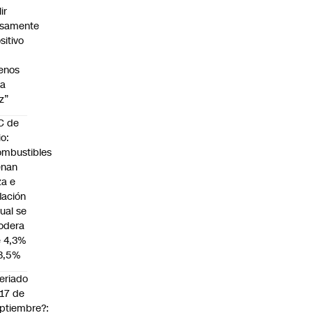
lir
lsamente
sitivo
enos
na
z”
C de
io:
mbustibles
enan
za e
flación
ual se
odera
 4,3%
3,5%
eriado
 17 de
ptiembre?: