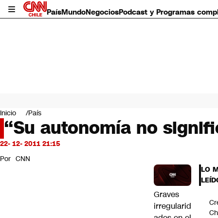
País
Mundo
Negocios
Podcast y Programas comp
País
Mundo
Inicio
País
Negocios
“Su autonomía no signifi
Deportes
Programas completos
22- 12- 2011 21:15
Cultura
Por
CNN
Servicios
LO 
Bits
LEÍD
CNN Data
Graves
CNN tiempo
Cr
irregularid
Futuro 360
Ch
Opinión
ades en el