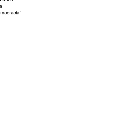
la
mocracia”