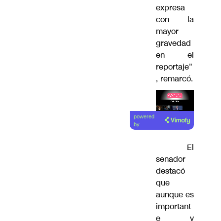
expresa
con la
mayor
gravedad
en el
reportaje"
, remarcó.
Lea el
powered
artículo
by
El
senador
destacó
que
aunque es
important
e y