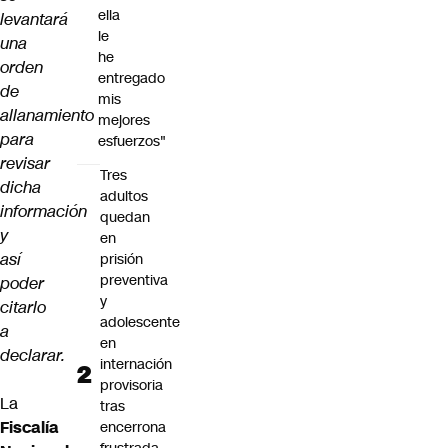
ella
levantará
le
una
he
orden
entregado
de
mis
allanamiento
mejores
para
esfuerzos"
revisar
Tres
dicha
adultos
información
quedan
y
en
así
prisión
preventiva
poder
y
citarlo
adolescente
a
en
declarar.
internación
provisoria
La
tras
Fiscalía
encerrona