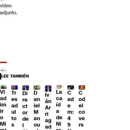
video
adjunto.
LEE TAMBIÉN
Vl
La
Tr
D
C
C
Di
Iv
ad
ca
es
an
ad
od
re
án
im
íd
ad
iel
e
el
ct
Ar
ir
a
ul
M
m:
co
or
ri
o
de
to
an
4
ve
de
ag
Mi
Ni
s
ou
9
rs
l
ad