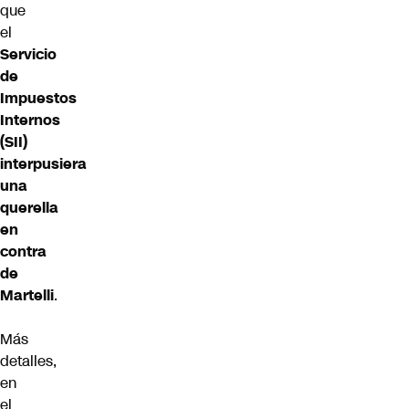
que
el
Servicio
de
Impuestos
Internos
(SII)
interpusiera
una
querella
en
contra
de
Martell
i
.
Más
detalles,
en
el