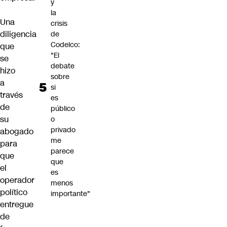
y
la
Una
crisis
diligencia
de
Codelco:
que
"El
se
debate
hizo
sobre
a
si
través
es
de
público
su
o
privado
abogado
me
para
parece
que
que
el
es
operador
menos
político
importante"
entregue
de