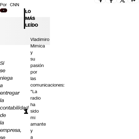
Por
CNN
Futuro 360
LO
Opinión
MÁS
LEÍDO
Vladimiro
Mimica
y
su
Si
pasión
se
por
niega
las
a
comunicaciones:
"La
entregar
radio
la
ha
contabilidad
sido
de
mi
la
amante
empresa,
y
se
a