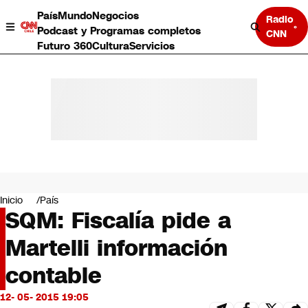
País
Mundo
Negocios
Radio
Podcast y Programas completos
CNN
Futuro 360
Cultura
Servicios
País
Mundo
Negocios
Inicio
País
SQM: Fiscalía pide a
Deportes
Programas completos
Martelli información
Cultura
Servicios
contable
Bits
CNN Data
12- 05- 2015 19:05
CNN tiempo