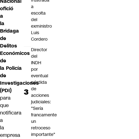
frustrada
Nacional
a
ofició
escolta
a
del
la
exministro
Bridaga
Luis
de
Cordero
Delitos
Director
Económicos
del
de
INDH
la Policía
por
de
eventual
pérdida
Investigaciones
de
(PDI)
acciones
para
judiciales:
que
"Sería
notificara
francamente
a
un
la
retroceso
importante"
empresa