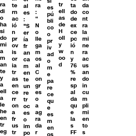
si
ra
tr
te
ra
ta
da
al
es
di
ell
rn
:
do
co
es
pú
o
as
ac
“
de
nt
:
bli
ha
de
ió
N
ex
ra
"S
co
si
H
n
o
ce
la
er
o
do
oll
pr
lle
pc
mi
ía
pr
mi
y
ov
ga
ió
ne
fr
iv
a
w
is
m
n
ra
an
ad
m
oo
or
os
y
ac
ca
o
an
d
ia
al
76
us
m
m
te
tr
C
%
an
en
e
y
as
on
re
do
te
pa
a
en
gr
sp
in
un
re
ell
ce
es
al
cu
re
ce
a
rr
o
da
m
tr
qu
le
on
a
qu
pli
oc
e
he
a
ag
e
mi
es
es
en
fr
ra
la
en
o
m
tr
us
da
s
to
im
en
eg
tr
r
FF
s
po
os