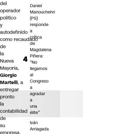
del
Daniel
operador
Manouchehri
político
(PS)
y
responde
a
autodefinido
crítica
como recaudado
de
de
Magdalena
la
Piñera:
Nueva
“No
Mayoría,
llegamos
Giorgio
al
Congreso
Martelli
, a
a
entregar
agradar
pronto
a
la
una
contabilidad
élite”
de
Iván
su
Arriagada
empresa.