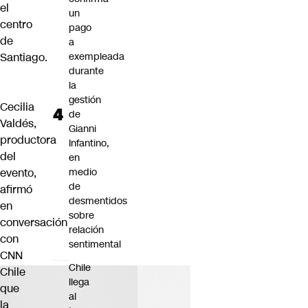
el
un
centro
pago
de
a
Santiago.
exempleada
durante
la
gestión
Cecilia
de
Valdés,
Gianni
productora
Infantino,
del
en
evento,
medio
de
afirmó
desmentidos
en
sobre
conversación
relación
con
sentimental
CNN
Chile
Chile
llega
que
al
la