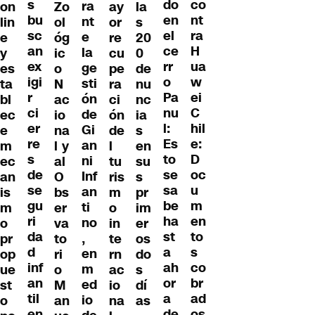
s
co
do
ra
on
Zo
ay
la
bu
nt
en
nt
lin
ol
or
s
sc
ra
el
e
e
óg
re
20
an
H
ce
la
y
ic
cu
0
ex
ua
rr
ge
es
o
pe
de
igi
w
o
sti
ta
N
ra
nu
r
ei
Pa
ón
bl
ac
ci
nc
ci
C
nu
de
ec
io
ón
ia
er
hil
l:
Gi
e
na
de
s
re
e:
Es
an
m
l y
l
en
s
D
to
ni
ec
al
tu
su
de
oc
se
Inf
an
O
ris
s
se
u
sa
an
is
bs
m
pr
gu
m
be
ti
m
er
o
im
ri
en
ha
no
o
va
in
er
da
to
st
,
pr
to
te
os
d
s
a
en
op
ri
rn
do
inf
co
ah
m
ue
o
ac
s
an
br
or
ed
st
M
io
dí
til
ad
a
io
o
an
na
as
en
os
de