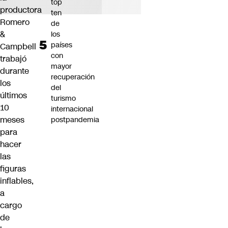
top
productora
ten
Romero
de
&
los
países
Campbell
con
trabajó
mayor
durante
recuperación
los
del
últimos
turismo
10
internacional
meses
postpandemia
para
hacer
las
figuras
inflables,
a
cargo
de