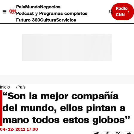
País
Mundo
Negocios
Radio
Podcast y Programas completos
CNN
Futuro 360
Cultura
Servicios
País
Mundo
Negocios
Inicio
País
“Son la mejor compañía
Deportes
Programas completos
del mundo, ellos pintan a
Cultura
Servicios
mano todos estos globos”
Bits
CNN Data
04- 12- 2011 17:00
CNN tiempo