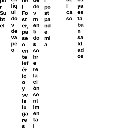
de
po
ue
l
líq
ya
l
de
r
l
po
ui
es
ca
s
Su
Fo
st
do
ta
so
m
bt
st
pa
s
ba
en
el
er,
nd
de
n
ti
pa
e
va
sa
do
se
mi
pe
ld
s
o
a
o
ad
so
en
os
br
te
e
lef
re
ér
la
ic
ci
o
ón
y
se
se
nt
is
im
lu
en
ga
ta
re
l
s