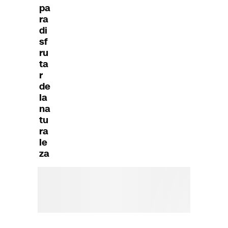
pa
ra
di
sf
ru
ta
r
de
la
na
tu
ra
le
za