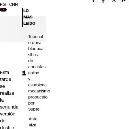
Por
CNN
Futuro 360
LO
Opinión
MÁS
LEÍDO
Tribunal
ordena
bloquear
sitios
de
apuestas
Esta
online
tarde
y
establece
se
mecanismo
realiza
propuesto
la
por
segunda
Subtel
versión
Ante
del
alza
desfile