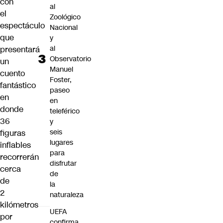
con
al
el
Zoológico
espectáculo
Nacional
que
y
al
presentará
Observatorio
un
Manuel
cuento
Foster,
fantástico
paseo
en
en
donde
teleférico
36
y
seis
figuras
lugares
inflables
para
recorrerán
disfrutar
cerca
de
de
la
2
naturaleza
kilómetros
UEFA
por
confirma