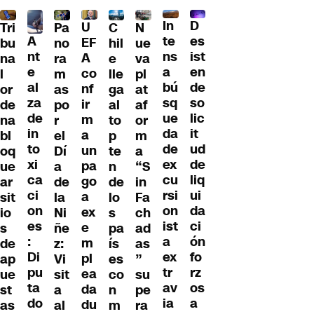
D
In
U
Tri
Pa
C
N
A
es
te
EF
bu
no
hil
ue
nt
ist
ns
A
na
ra
e
va
e
en
a
co
l
m
lle
pl
al
de
bú
nf
or
as
ga
at
za
so
sq
ir
de
po
al
af
de
lic
ue
m
na
r
to
or
in
it
da
a
bl
el
p
m
to
ud
de
un
oq
Dí
te
a
xi
de
ex
pa
ue
a
n
“S
ca
liq
cu
go
ar
de
de
in
ci
ui
rsi
a
sit
la
lo
Fa
on
da
on
ex
io
Ni
s
ch
es
ci
ist
e
s
ñe
pa
ad
:
ón
a
m
de
z:
ís
as
Di
fo
ex
pl
ap
Vi
es
”
pu
rz
tr
ea
ue
sit
co
su
ta
os
av
da
st
a
n
pe
do
a
ia
du
as
al
m
ra