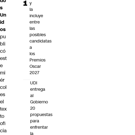
do
y
s
la
Un
incluye
id
entre
las
os
posibles
pu
candidatas
bli
a
có
los
est
Premios
e
Oscar
mi
2027
ér
UDI
col
entrega
es
al
el
Gobierno
20
tex
propuestas
to
para
ofi
enfrentar
cia
la