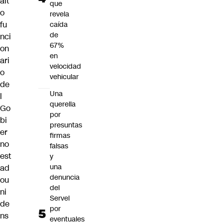
alt
que
o
revela
fu
caída
de
nci
67%
on
en
ari
velocidad
o
vehicular
de
Una
l
querella
Go
por
bi
presuntas
er
firmas
no
falsas
est
y
una
ad
denuncia
ou
del
ni
Servel
de
por
ns
eventuales