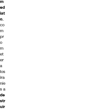
m
ed
iat
o
,
co
m
pr
o
m
et
er
a
los
ira
níe
s a
de
str
uir