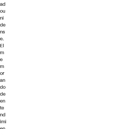
ad
ou
ni
de
ns
e.
El
m
e
m
or
an
do
de
en
te
nd
imi
en