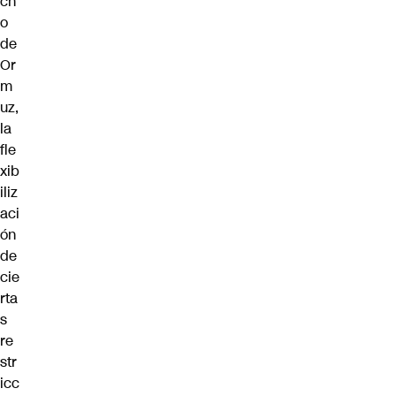
ch
o
de
Or
m
uz,
la
fle
xib
iliz
aci
ón
de
cie
rta
s
re
str
icc