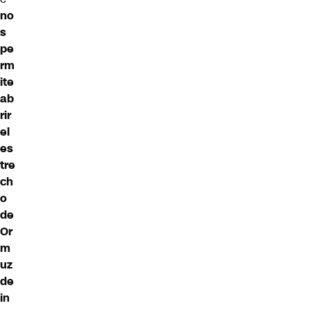
no
s
pe
rm
ite
ab
rir
el
es
tre
ch
o
de
Or
m
uz
de
in