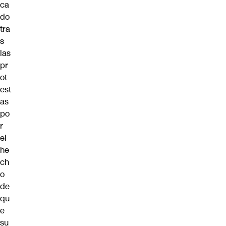
ca
do
tra
s
las
pr
ot
est
as
po
r
el
he
ch
o
de
qu
e
su