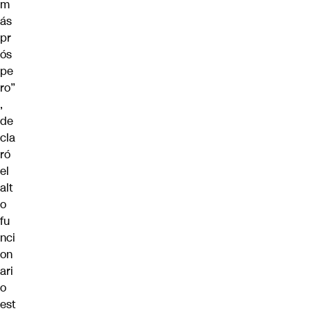
m
ás
pr
ós
pe
ro”
,
de
cla
ró
el
alt
o
fu
nci
on
ari
o
est