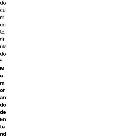
do
cu
m
en
to,
tit
ula
do
“
M
e
m
or
an
do
de
En
te
nd