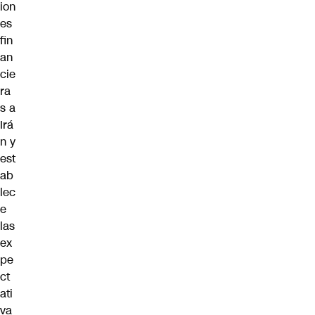
ion
es
fin
an
cie
ra
s a
Irá
n y
est
ab
lec
e
las
ex
pe
ct
ati
va