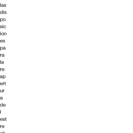
las
dis
po
sic
ion
es
pa
ra
la
re
ap
ert
ur
a
de
l
est
re