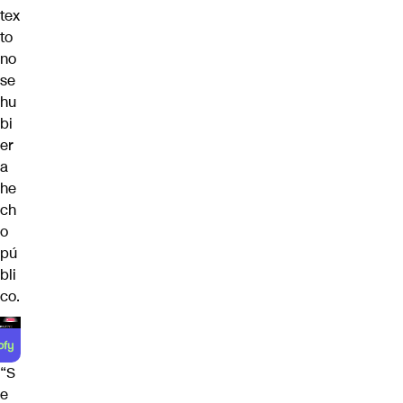
tex
to
no
se
hu
bi
er
a
he
ch
o
pú
bli
co.
“S
e