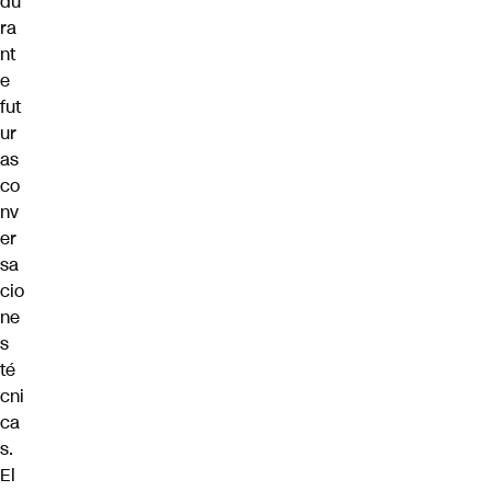
du
ra
nt
e
fut
ur
as
co
nv
er
sa
cio
ne
s
té
cni
ca
s.
El