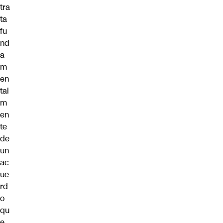
tra
ta
fu
nd
a
m
en
tal
m
en
te
de
un
ac
ue
rd
o
qu
e