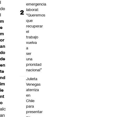
l
emergencia
de
laboral:
l
“Queremos
que
m
recuperar
e
el
m
trabajo
or
vuelva
an
a
do
ser
de
una
prioridad
en
nacional”
te
nd
Julieta
im
Venegas
aterriza
ie
en
nt
Chile
o
para
alc
presentar
an