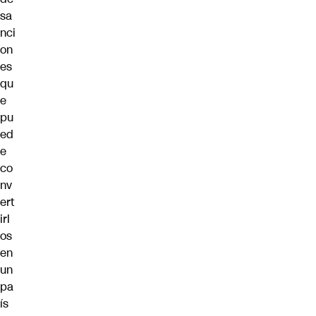
sa
nci
on
es
qu
e
pu
ed
e
co
nv
ert
irl
os
en
un
pa
ís