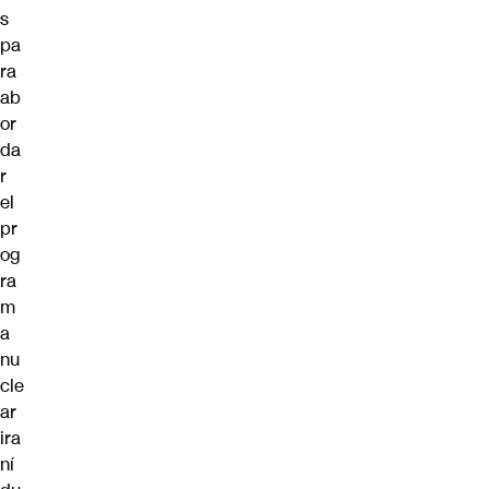
s
pa
ra
ab
or
da
r
el
pr
og
ra
m
a
nu
cle
ar
ira
ní