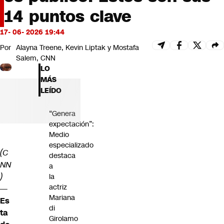
Futuro 360
14 puntos clave
Opinión
17- 06- 2026 19:44
Por
Alayna Treene, Kevin Liptak y Mostafa
Salem, CNN
LO
MÁS
LEÍDO
“Genera
expectación”:
Medio
especializado
(C
destaca
NN
a
)
la
actriz
—
Mariana
Es
di
ta
Girolamo