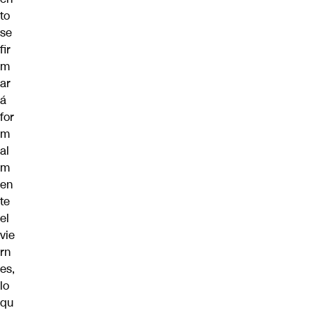
to
se
fir
m
ar
á
for
m
al
m
en
te
el
vie
rn
es,
lo
qu