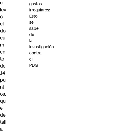
e
gastos
ley
irregulares:
Esto
ó
se
el
sabe
do
de
cu
la
m
investigación
en
contra
to
el
PDG
de
14
pu
nt
os,
qu
e
de
tall
a