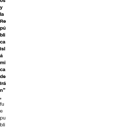
os
y
la
Re
pú
bli
ca
Isl
á
mi
ca
de
Irá
n”
,
fu
e
pu
bli