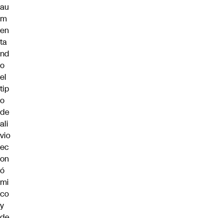
au
m
en
ta
nd
o
el
tip
o
de
ali
vio
ec
on
ó
mi
co
y
de