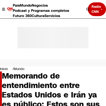
País
Mundo
Negocios
Radio
Podcast y Programas completos
CNN
Futuro 360
Cultura
Servicios
País
Mundo
Negocios
Inicio
Mundo
Memorando de
Deportes
Programas completos
entendimiento entre
Cultura
Servicios
Estados Unidos e Irán ya
Bits
CNN Data
es público: Estos son sus
CNN tiempo