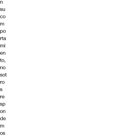
n
su
co
m
po
rta
mi
en
to,
no
sot
ro
s
re
sp
on
de
m
os