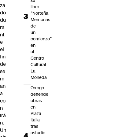
su
za
libro
do
“Norteña.
Memorias
du
de
ra
un
nt
comienzo”
e
en
el
el
fin
Centro
de
Cultural
La
se
Moneda
m
an
Orrego
a
defiende
co
obras
en
n
Plaza
Irá
Italia
n.
tras
Un
estudio