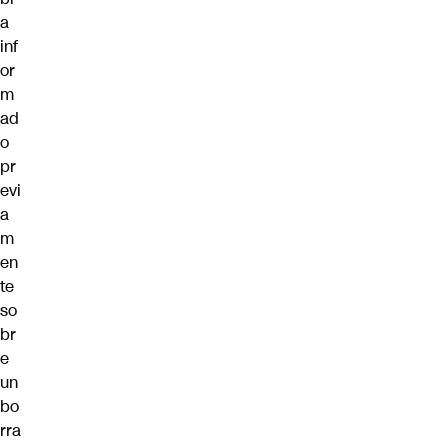
a
inf
or
m
ad
o
pr
evi
a
m
en
te
so
br
e
un
bo
rra