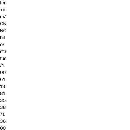
ter
.co
m/
CN
NC
hil
e/
sta
tus
/1
00
61
13
81
35
38
71
36
00