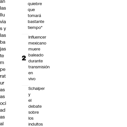
an
quiebre
las
que
llu
tomará
via
bastante
tiempo"
s y
las
Influencer
ba
mexicano
jas
muere
baleado
te
durante
m
transmisión
pe
en
rat
vivo
ur
Schalper
as
y
as
el
oci
debate
ad
sobre
as
los
al
indultos