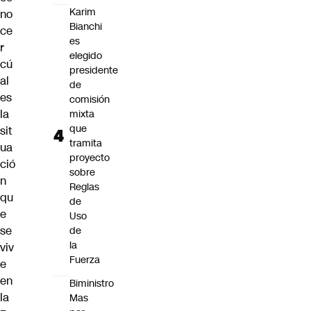
Karim
no
Bianchi
ce
es
r
elegido
cú
presidente
al
de
es
comisión
la
mixta
que
sit
tramita
ua
proyecto
ció
sobre
n
Reglas
qu
de
e
Uso
se
de
la
viv
Fuerza
e
en
Biministro
la
Mas