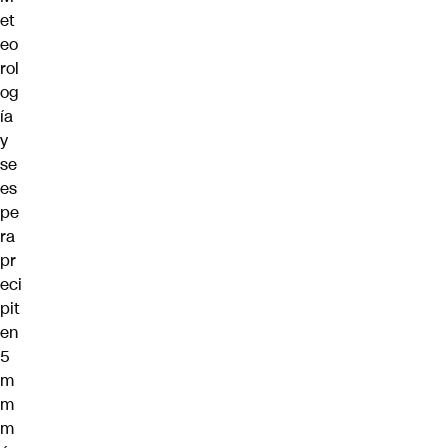
et
eo
rol
og
ía
y
se
es
pe
ra
pr
eci
pit
en
5
m
m
m