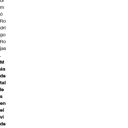
or
m
ó
Ro
dri
go
Ro
jas
.
M
ás
de
tal
le
s
en
el
vi
de