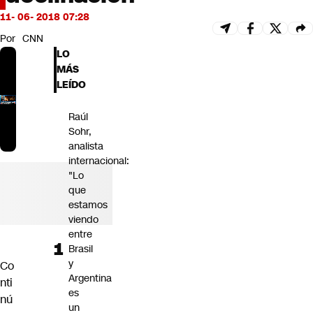
Futuro 360
11- 06- 2018 07:28
Opinión
Por
CNN
LO
MÁS
LEÍDO
Raúl
Sohr,
analista
internacional:
"Lo
que
estamos
viendo
entre
Brasil
y
Co
Argentina
nti
es
nú
un