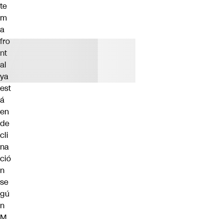
te
m
a
fro
nt
al
ya
est
á
en
de
cli
na
ció
n
se
gú
n
M