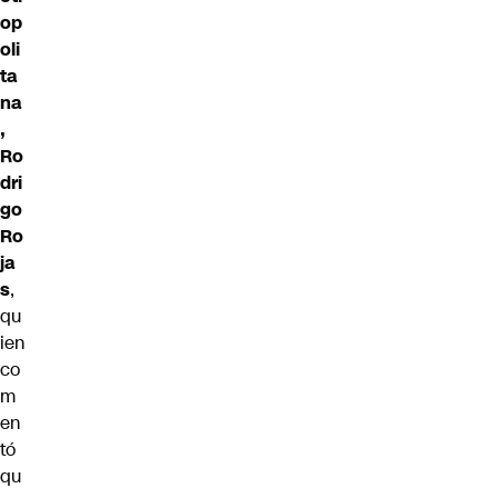
op
oli
ta
na
,
Ro
dri
go
Ro
ja
s
,
qu
ien
co
m
en
tó
qu