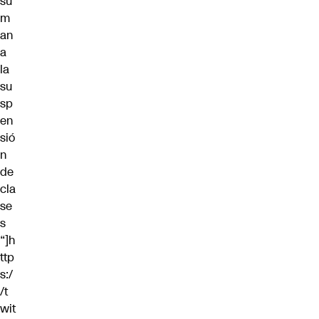
su
m
an
a
la
su
sp
en
sió
n
de
cla
se
s
“]h
ttp
s:/
/t
wit