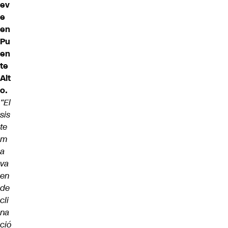
ev
e
en
Pu
en
te
Alt
o.
“El
sis
te
m
a
va
en
de
cli
na
ció