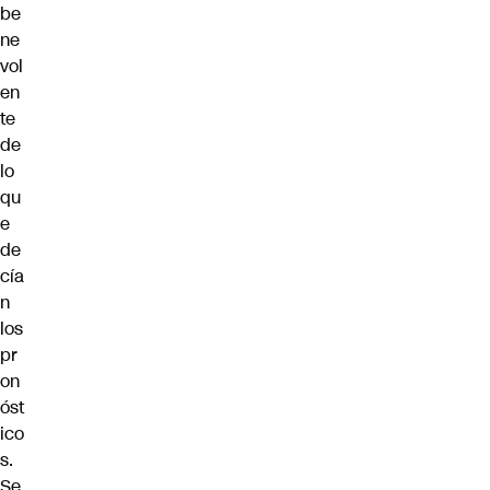
be
ne
vol
en
te
de
lo
qu
e
de
cía
n
los
pr
on
óst
ico
s.
Se