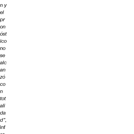
n y
el
pr
on
óst
ico
no
se
alc
an
zó
co
n
tot
ali
da
d”
,
inf