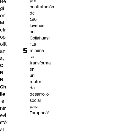
por
Re
contratación
gi
de
ón
196
M
jóvenes
etr
en
op
Collahuasi:
olit
"La
minería
an
se
a,
transforma
C
en
N
un
N
motor
Ch
de
ile
desarrollo
social
e
para
ntr
Tarapacá"
evi
stó
al