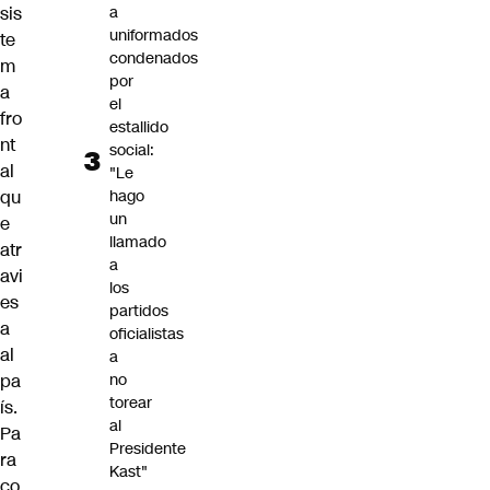
sis
a
uniformados
te
condenados
m
por
a
el
fro
estallido
nt
social:
al
"Le
qu
hago
un
e
llamado
atr
a
avi
los
es
partidos
a
oficialistas
al
a
pa
no
torear
ís.
al
Pa
Presidente
ra
Kast"
co