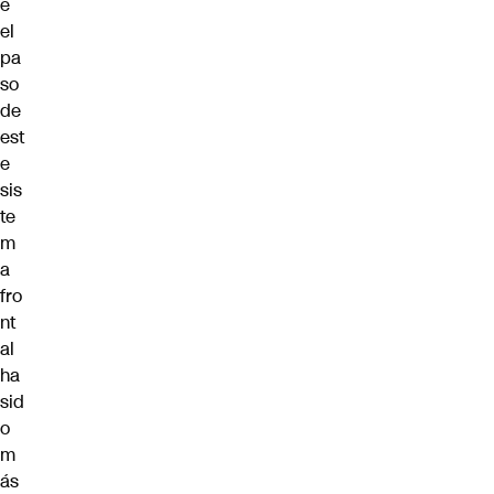
e
el
pa
so
de
est
e
sis
te
m
a
fro
nt
al
ha
sid
o
m
ás