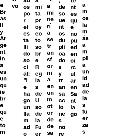
ad
a
,
te
a
e
vo
a
os
mi
de
nt
m
Br
mi
po
ta
sc
es
os
as
ne
r
pr
ue
qu
la
il
rí
el
oy
nt
e
m
y
a
es
ec
os
no
ás
Ar
se
ta
to
du
pu
a
ge
tr
lli
so
pli
ed
m
nt
an
do
br
ca
en
pli
in
sf
so
e
do
ci
a
a
or
ci
R
s
rc
un
es
m
al:
eg
y
ul
id
un
a
"L
la
tr
ar
ad
qu
en
e
s
an
en
de
ie
un
ha
de
sa
Sa
la
br
m
go
U
cc
nt
s
e
ot
un
so
io
ia
fu
qu
or
lla
de
ne
go
er
e
de
m
la
s
za
to
de
ad
Fu
no
s
m
sa
o
er
re