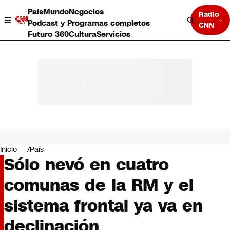
País
Mundo
Negocios
Radio
Podcast y Programas completos
CNN
Futuro 360
Cultura
Servicios
País
Mundo
Negocios
Inicio
País
Sólo nevó en cuatro
Deportes
Programas completos
comunas de la RM y el
Cultura
Servicios
sistema frontal ya va en
Bits
CNN Data
declinación
CNN tiempo