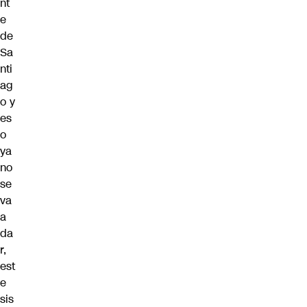
nt
e
de
Sa
nti
ag
o y
es
o
ya
no
se
va
a
da
r,
est
e
sis