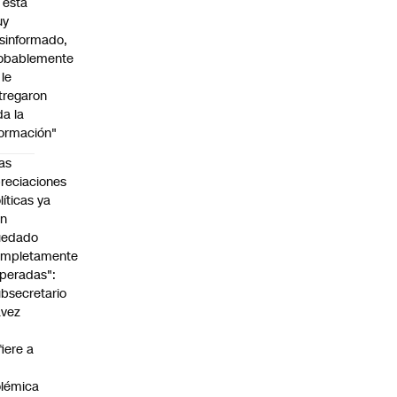
l está
uy
sinformado,
obablemente
 le
tregaron
da la
formación"
as
reciaciones
líticas ya
an
uedado
ompletamente
peradas":
bsecretario
avez
fiere a
lémica