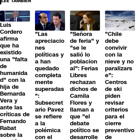
LEE TAMBIÉN
Luis
Cordero
"Las
"Señora
"Chile
afirma
apreciacio
de feria" y
debe
que ha
nes
"se le
convivir
existido
políticas y
salió lo
con la
una "falta
a han
poblacion
nieve y no
de
quedado
al": Ferias
paralizars
humanida
completa
Libres
e":
d" con la
mente
rechazan
Centros
hija de
superadas
dichos de
de ski
Bernarda
":
Camila
piden
Vera y
Subsecret
Flores y
revisar
ante las
ario Pavez
llaman a
criterios
críticas de
se refiere
que "el
para el
Fernando
a la
debate
cierre
Rabat
polémica
político se
preventivo
sobre la
con el
desarrolle
de