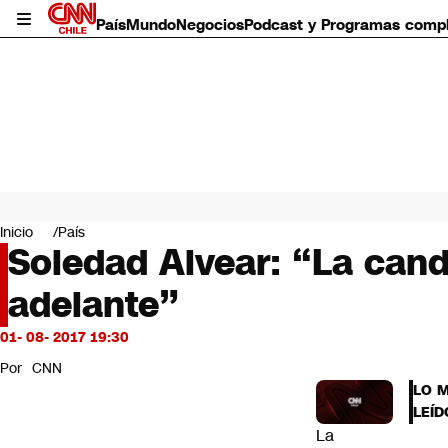
País
Mundo
Negocios
Podcast y Programas comp
País
Mundo
Inicio
País
Negocios
Soledad Alvear: “La cand
Deportes
adelante”
Programas completos
Cultura
Servicios
01- 08- 2017 19:30
Bits
Por
CNN
CNN Data
LO 
CNN tiempo
LEÍD
Futuro 360
La
Opinión