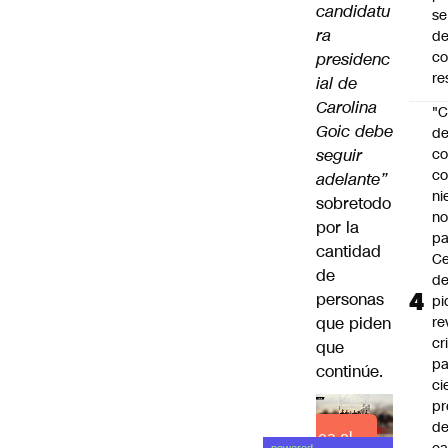
candidatu
se
ra
de
c
presidenc
re
ial de
Carolina
"C
Goic debe
d
seguir
co
co
adelante”
ni
sobretodo
n
por la
pa
cantidad
Ce
de
de
personas
pi
que piden
re
cr
que
pa
continúe.
ci
pr
d
Lea el