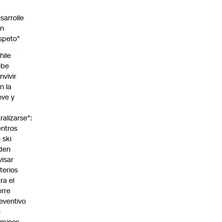
sarrolle
on
speto"
hile
ebe
nvivir
n la
eve y
o
ralizarse":
ntros
 ski
den
visar
iterios
ra el
erre
eventivo
e