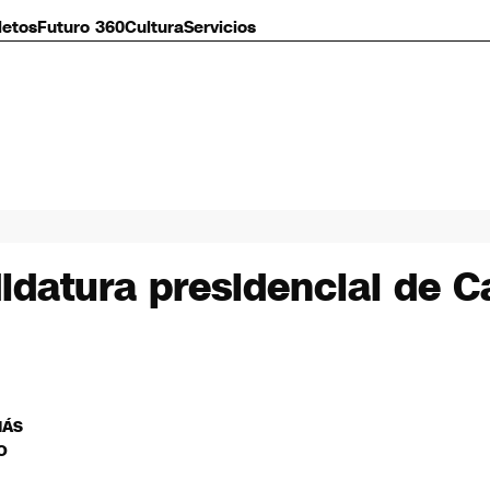
letos
Futuro 360
Cultura
Servicios
idatura presidencial de C
MÁS
O