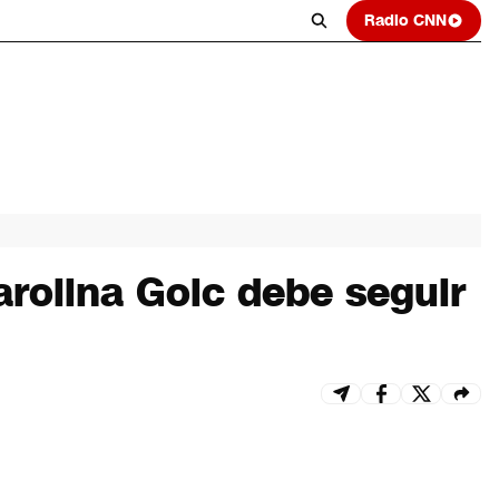
Radio CNN
arolina Goic debe seguir