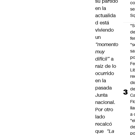
su partido
co
en la
se
actualida
Sq
d está
"S
viviendo
d
un
fe
“momento
"s
sa
muy
po
dificil”
a
Fe
raíz de lo
Li
ocurrido
re
en la
di
pasada
d
Junta
Ca
Fl
nacional.
ll
Por otro
a 
lado
"e
recalcó
d
que
“La
po