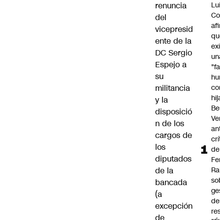
renuncia
Lu
Co
del
af
vicepresid
qu
ente de la
ex
DC Sergio
un
Espejo a
"f
su
hu
militancia
co
hi
y la
Be
disposició
Ve
n de los
an
cargos de
cr
los
de
diputados
Fe
de la
Ra
so
bancada
ge
(a
de
excepción
re
de