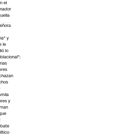
n el
nador
uella
eñora
e
ria" y
e le
lió lo
blacional":
rias
bres
chazan
chos
e
mila
ores y
aman
que
l
ebate
lítico