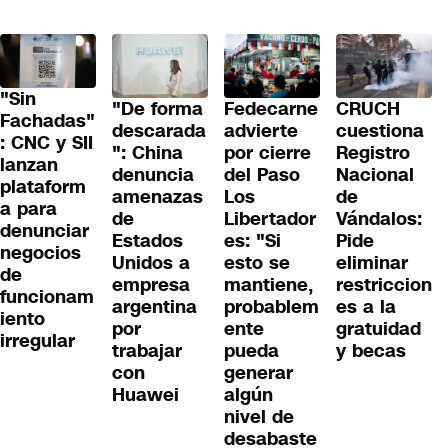
"Sin
"De forma
Fedecarne
CRUCH
Fachadas"
descarada
advierte
cuestiona
: CNC y SII
": China
por cierre
Registro
lanzan
denuncia
del Paso
Nacional
plataform
amenazas
Los
de
a para
de
Libertador
Vándalos:
denunciar
Estados
es: "Si
Pide
negocios
Unidos a
esto se
eliminar
de
empresa
mantiene,
restriccion
funcionam
argentina
probablem
es a la
iento
por
ente
gratuidad
irregular
trabajar
pueda
y becas
con
generar
Huawei
algún
nivel de
desabaste