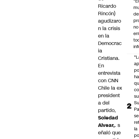
"É
Ricardo
m
Rincón)
de
agudizaro
pr
no
n la crisis
en
en la
to
Democrac
in
ia
"L
Cristiana.
ap
En
po
entrevista
h
con CNN
q
Chile la ex
c
president
su
a del
Su
P
partido,
se
Soledad
re
Alvear,
. s
la
eñaló que
po