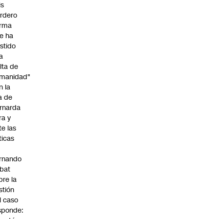
is
rdero
irma
e ha
istido
a
alta de
manidad"
n la
ja de
rnarda
ra y
te las
íticas
rnando
bat
bre la
stión
l caso
sponde: