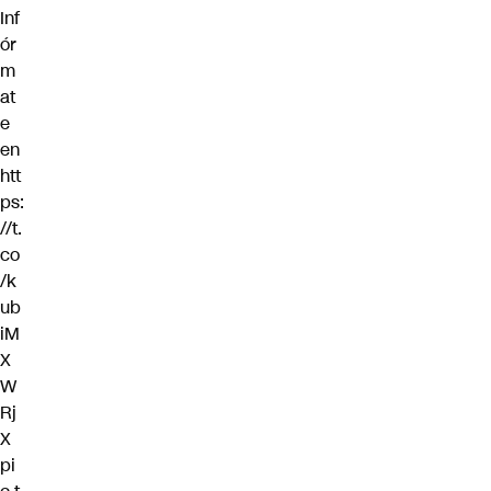
Inf
ór
m
at
e
en
htt
ps:
//t.
co
/k
ub
iM
X
W
Rj
X
pi