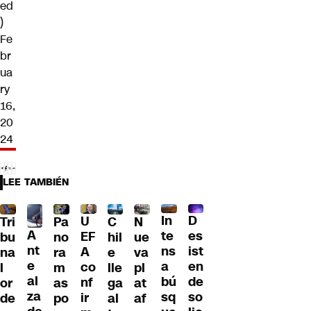
ed
)
Fe
br
ua
ry
16,
20
24
LEE TAMBIÉN
D
In
U
Tri
Pa
C
N
A
es
te
EF
bu
no
hil
ue
nt
ist
ns
A
na
ra
e
va
e
en
a
co
l
m
lle
pl
al
de
bú
nf
or
as
ga
at
za
so
sq
ir
de
po
al
af