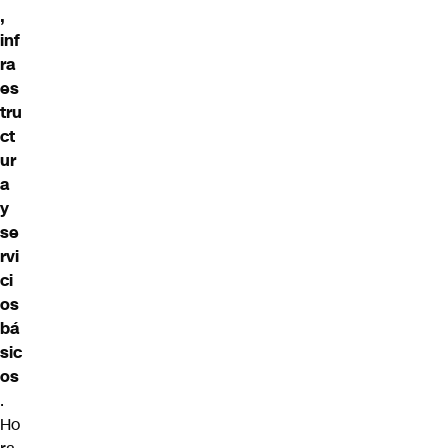
,
inf
ra
es
tru
ct
ur
a
y
se
rvi
ci
os
bá
sic
os
.
Ho