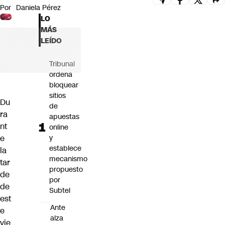
Por
Daniela Pérez
Futuro 360
LO
Opinión
MÁS
LEÍDO
Tribunal
ordena
bloquear
sitios
Du
de
ra
apuestas
nt
online
y
e
establece
la
mecanismo
tar
propuesto
de
por
de
Subtel
est
Ante
e
alza
vie