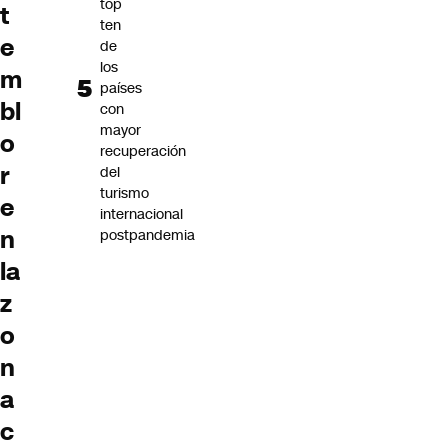
top
t
ten
e
de
los
m
países
bl
con
mayor
o
recuperación
r
del
turismo
e
internacional
n
postpandemia
la
z
o
n
a
c