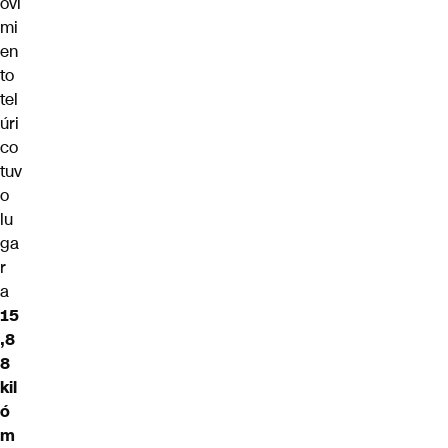
ovi
mi
en
to
tel
úri
co
tuv
o
lu
ga
r
a
15
,8
8
kil
ó
m