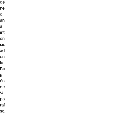
de
ne
di
an
a
int
en
sid
ad
en
la
Re
gi
ón
de
Val
pa
raí
so.