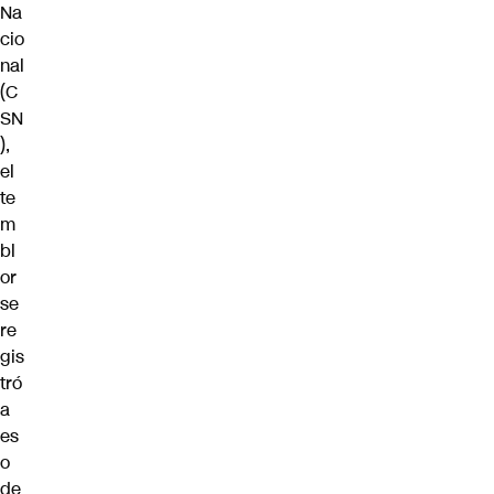
Na
cio
nal
(
C
SN
),
el
te
m
bl
or
se
re
gis
tró
a
es
o
de