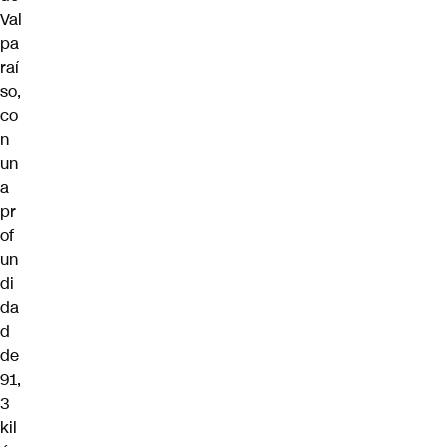
Val
pa
raí
so,
co
n
un
a
pr
of
un
di
da
d
de
91,
3
kil