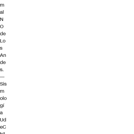
m
al
N
O
de
Lo
s
An
de
s.
—
Sis
m
olo
gí
a
Ud
eC