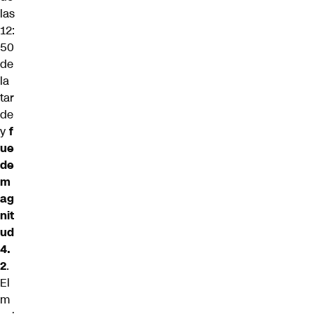
las
12:
50
de
la
tar
de
y
f
ue
de
m
ag
nit
ud
4.
2
.
El
m