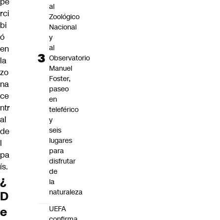
pe
al
rci
Zoológico
bi
Nacional
ó
y
al
en
Observatorio
la
Manuel
zo
Foster,
na
paseo
ce
en
ntr
teleférico
al
y
seis
de
lugares
l
para
pa
disfrutar
ís.
de
¿
la
naturaleza
D
UEFA
e
confirma