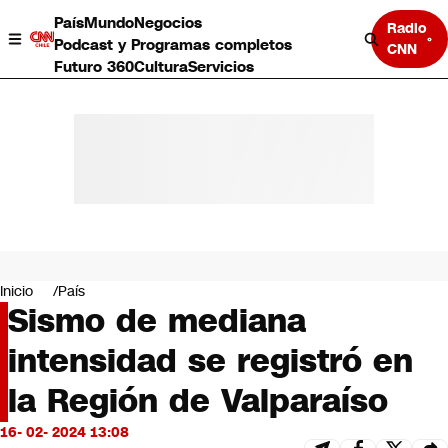
País
Mundo
Negocios
Radio
Podcast y Programas completos
CNN
Futuro 360
Cultura
Servicios
País
Mundo
Negocios
Inicio
País
Sismo de mediana
Deportes
Programas completos
intensidad se registró en
Cultura
Servicios
la Región de Valparaíso
Bits
CNN Data
16- 02- 2024 13:08
CNN tiempo