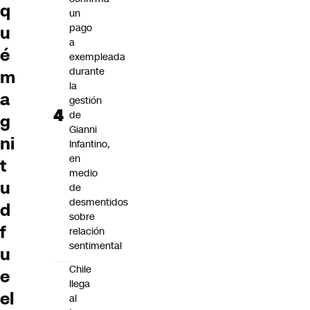
q
un
pago
u
a
é
exempleada
durante
m
la
a
gestión
de
g
Gianni
ni
Infantino,
en
t
medio
u
de
desmentidos
d
sobre
f
relación
sentimental
u
Chile
e
llega
el
al