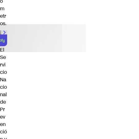
ó
m
etr
os.
El
Se
rvi
cio
Na
cio
nal
de
Pr
ev
en
ció