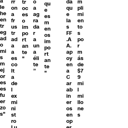
a
rr
o
da
m
tr
qu
le
on
a
qu
pli
oc
e
he
a
ag
e
mi
es
es
en
fr
ra
la
en
o
m
tr
us
da
s
to
im
en
eg
tr
r
FF
s
po
os
ad
ad
a
.A
po
rt
im
o
a
un
A.
r
an
po
mi
a
a
ap
m
te
rt
s
es
éli
oy
ás
"
an
m
co
te
en
de
te
ej
lt
”
a
$7
"
or
a
C
9
es
de
ar
mi
es
l
ab
l
fu
ex
in
mi
er
mi
er
llo
zo
ni
os
ne
s"
st
en
s
ro
op
Lu
er