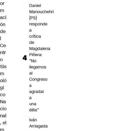
or
Daniel
m
Manouchehri
aci
(PS)
ón
responde
a
de
crítica
l
de
Ce
Magdalena
ntr
Piñera:
o
“No
Sis
llegamos
m
al
Congreso
oló
a
gi
agradar
co
a
Na
una
cio
élite”
nal
Iván
, el
Arriagada
m