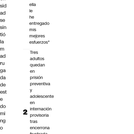
ella
sid
le
ad
he
se
entregado
sin
mis
tió
mejores
la
esfuerzos"
m
Tres
ad
adultos
ru
quedan
ga
en
da
prisión
preventiva
de
y
est
adolescente
e
en
do
internación
mi
provisoria
ng
tras
o
encerrona