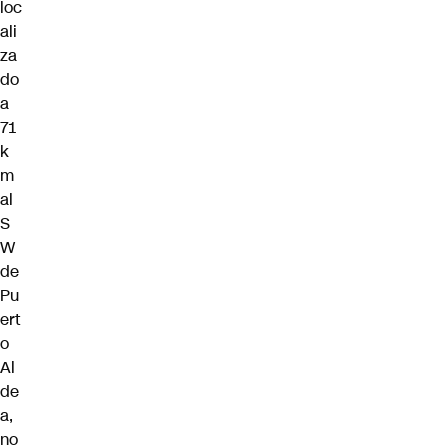
loc
ali
za
do
a
71
k
m
al
S
W
de
Pu
ert
o
Al
de
a,
no