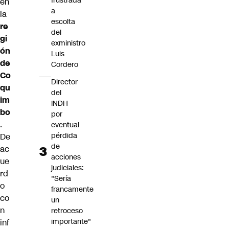
frustrada
en
a
la
escolta
re
del
gi
exministro
ón
Luis
de
Cordero
Co
Director
qu
del
im
INDH
bo
por
.
eventual
pérdida
De
de
ac
acciones
ue
judiciales:
rd
"Sería
o
francamente
co
un
n
retroceso
importante"
inf