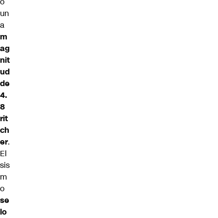
o
un
a
m
ag
nit
ud
de
4.
8
rit
ch
er
.
El
sis
m
o
se
lo