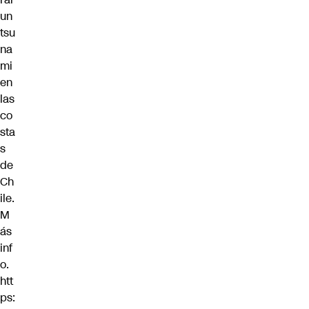
un
tsu
na
mi
en
las
co
sta
s
de
Ch
ile.
M
ás
inf
o.
htt
ps: