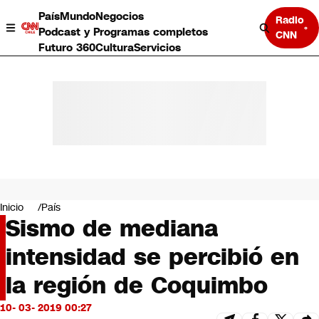
País
Mundo
Negocios
Radio
Podcast y Programas completos
CNN
Futuro 360
Cultura
Servicios
País
Mundo
Negocios
Inicio
País
Sismo de mediana
Deportes
Programas completos
intensidad se percibió en
Cultura
Servicios
la región de Coquimbo
Bits
CNN Data
10- 03- 2019 00:27
CNN tiempo