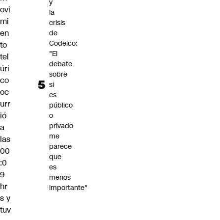
y
ovi
la
mi
crisis
en
de
Codelco:
to
"El
tel
debate
úri
sobre
co
si
oc
es
urr
público
ió
o
privado
a
me
las
parece
00
que
:0
es
9
menos
hr
importante"
s y
tuv