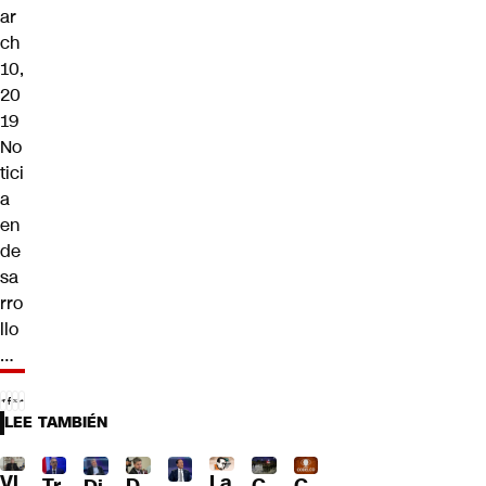
ar
ch
10,
20
19
No
tici
a
en
de
sa
rro
llo
…
LEE TAMBIÉN
Vl
La
Tr
D
C
C