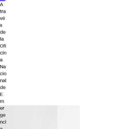
A
tra
vé
s
de
la
Ofi
cin
a
Na
cio
nal
de
E
m
er
ge
nci
a