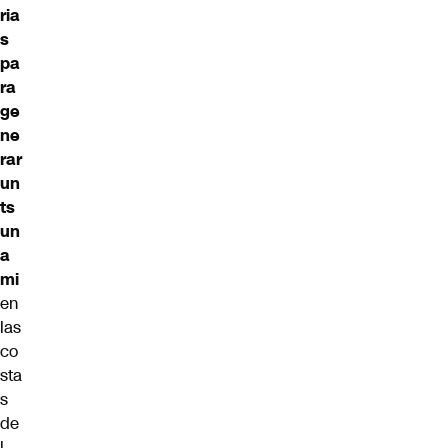
ria
s
pa
ra
ge
ne
rar
un
ts
un
a
mi
en
las
co
sta
s
de
l