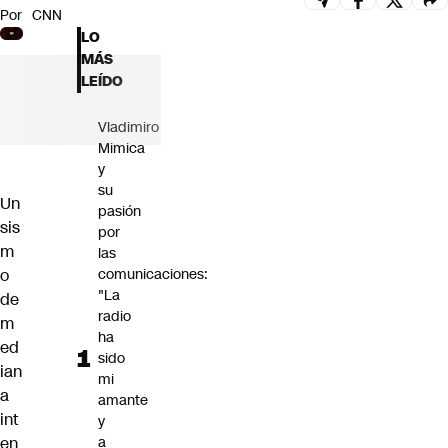
Por
CNN
Futuro 360
LO
Opinión
MÁS
LEÍDO
Vladimiro
Mimica
y
su
Un
pasión
sis
por
m
las
o
comunicaciones:
"La
de
radio
m
ha
ed
sido
ian
mi
a
amante
int
y
en
a