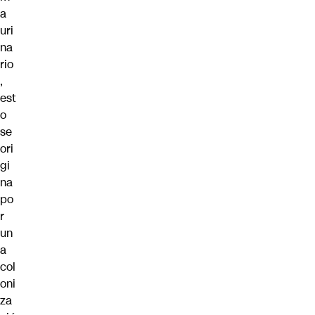
a
uri
na
rio
,
est
o
se
ori
gi
na
po
r
un
a
col
oni
za