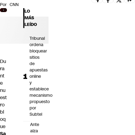
Por
CNN
Futuro 360
LO
Opinión
MÁS
LEÍDO
Tribunal
ordena
bloquear
sitios
Du
de
ra
apuestas
nt
online
e
y
establece
nu
mecanismo
est
propuesto
ro
por
bl
Subtel
oq
Ante
ue
alza
Sa