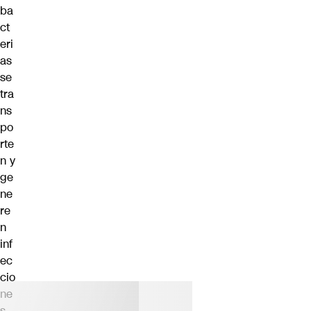
ba
ct
eri
as
se
tra
ns
po
rte
n y
ge
ne
re
n
inf
ec
cio
ne
s