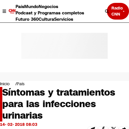
País
Mundo
Negocios
Radio
Podcast y Programas completos
CNN
Futuro 360
Cultura
Servicios
País
Mundo
Negocios
Inicio
País
Síntomas y tratamientos
Deportes
Programas completos
para las infecciones
Cultura
Servicios
urinarias
Bits
CNN Data
14- 02- 2018 08:03
CNN tiempo