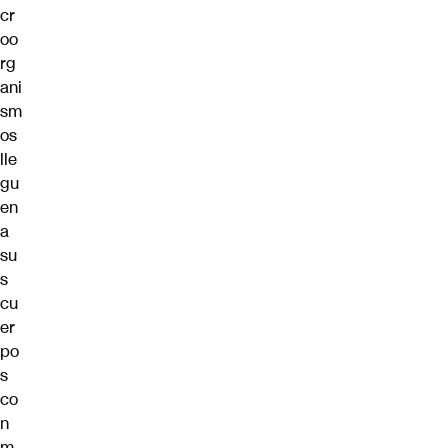
cr
oo
rg
ani
sm
os
lle
gu
en
a
su
s
cu
er
po
s
co
n
m