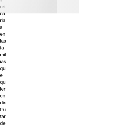
uri
na
ria
s
en
las
fa
mil
ias
qu
e
qu
ier
en
dis
fru
tar
de