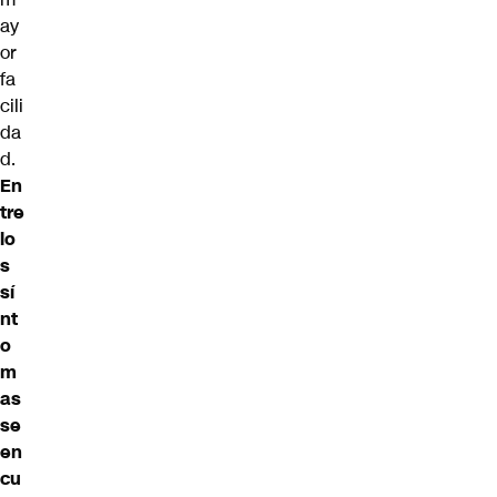
ay
or
fa
cili
da
d.
En
tre
lo
s
sí
nt
o
m
as
se
en
cu