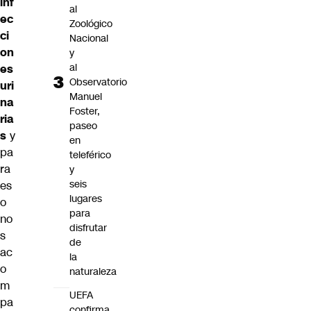
inf
al
ec
Zoológico
ci
Nacional
on
y
al
es
Observatorio
uri
Manuel
na
Foster,
ria
paseo
s
y
en
pa
teleférico
ra
y
seis
es
lugares
o
para
no
disfrutar
s
de
ac
la
o
naturaleza
m
UEFA
pa
confirma