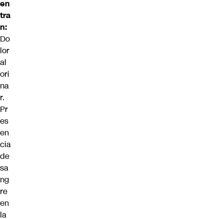
en
tra
n:
Do
lor
al
ori
na
r.
Pr
es
en
cia
de
sa
ng
re
en
la