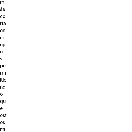
m
ás
co
rta
en
m
uje
re
s,
pe
rm
itie
nd
o
qu
e
est
os
mi