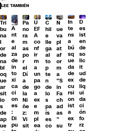
LEE TAMBIÉN
D
In
U
Tri
Pa
C
N
A
es
te
EF
bu
no
hil
ue
nt
ist
ns
A
na
ra
e
va
e
en
a
co
l
m
lle
pl
al
de
bú
nf
or
as
ga
at
za
so
sq
ir
de
po
al
af
de
lic
ue
m
na
r
to
or
in
it
da
a
bl
el
p
m
to
ud
de
un
oq
Dí
te
a
xi
de
ex
pa
ue
a
n
“S
ca
liq
cu
go
ar
de
de
in
ci
ui
rsi
a
sit
la
lo
Fa
on
da
on
ex
io
Ni
s
ch
es
ci
ist
e
s
ñe
pa
ad
:
ón
a
m
de
z:
ís
as
Di
fo
ex
pl
ap
Vi
es
”
pu
rz
tr
ea
ue
sit
co
su