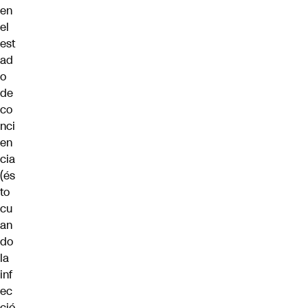
en
el
est
ad
o
de
co
nci
en
cia
(és
to
cu
an
do
la
inf
ec
ció