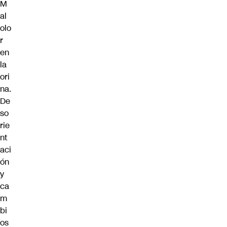
M
al
olo
r
en
la
ori
na.
De
so
rie
nt
aci
ón
y
ca
m
bi
os