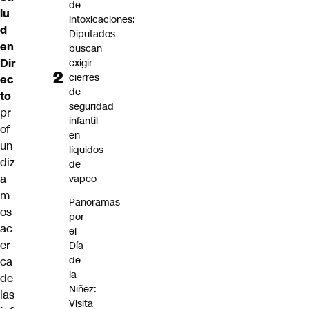
de
lu
intoxicaciones:
d
Diputados
en
buscan
Dir
exigir
cierres
ec
de
to
seguridad
pr
infantil
of
en
un
líquidos
diz
de
a
vapeo
m
Panoramas
os
por
ac
el
er
Día
de
ca
la
de
Niñez:
las
Visita