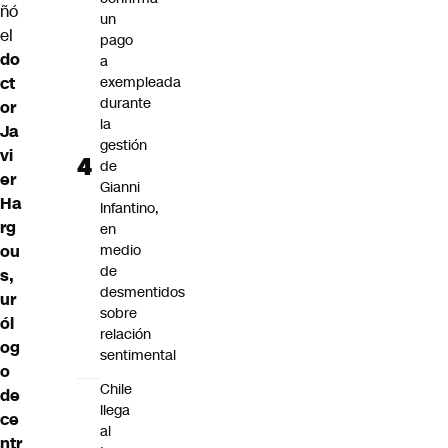
ñó
un
el
pago
do
a
ct
exempleada
durante
or
la
Ja
gestión
vi
de
er
Gianni
Ha
Infantino,
rg
en
ou
medio
de
s,
desmentidos
ur
sobre
ól
relación
og
sentimental
o
Chile
de
llega
ce
al
ntr