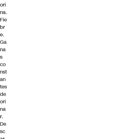
ori
na.
Fie
br
e.
Ga
na
s
co
nst
an
tes
de
ori
na
r.
De
sc
ar