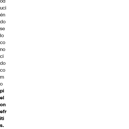
od
uci
én
do
se
lo
co
no
ci
do
co
m
o
pi
el
on
efr
iti
s.