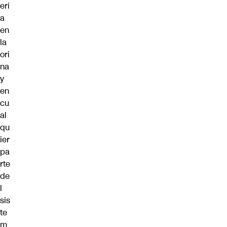
eri
a
en
la
ori
na
y
en
cu
al
qu
ier
pa
rte
de
l
sis
te
m