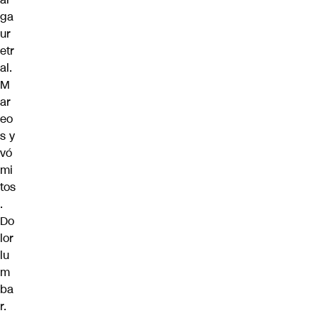
ga
ur
etr
al.
M
ar
eo
s y
vó
mi
tos
.
Do
lor
lu
m
ba
r.