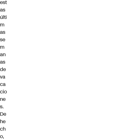
est
as
últi
m
as
se
m
an
as
de
va
ca
cio
ne
s.
De
he
ch
o,