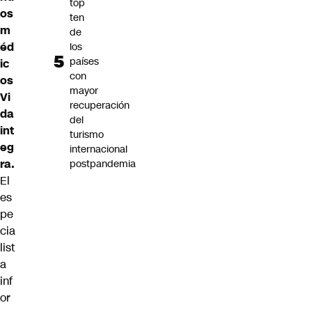
top
os
ten
m
de
éd
los
países
ic
con
os
mayor
Vi
recuperación
da
del
int
turismo
eg
internacional
ra.
postpandemia
El
es
pe
cia
list
a
inf
or