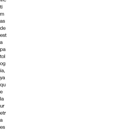
ti
m
as
de
est
a
pa
tol
og
ía,
ya
qu
e
la
ur
etr
a
es