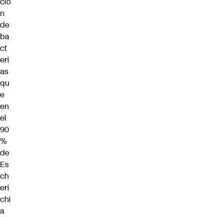
ció
n
de
ba
ct
eri
as
qu
e
en
el
90
%
de
Es
ch
eri
chi
a