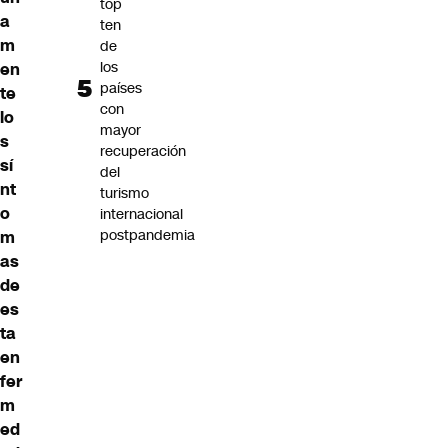
top
a
ten
m
de
los
en
países
te
con
lo
mayor
s
recuperación
sí
del
nt
turismo
o
internacional
postpandemia
m
as
de
es
ta
en
fer
m
ed