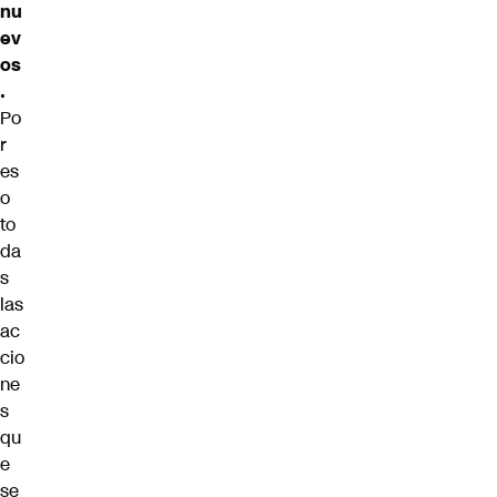
nu
ev
os
.
Po
r
es
o
to
da
s
las
ac
cio
ne
s
qu
e
se