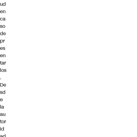
ud
en
ca
so
de
pr
es
en
tar
los
.
De
sd
e
la
au
tor
id
ad