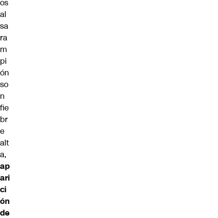
os
al
sa
ra
m
pi
ón
so
n
fie
br
e
alt
a,
ap
ari
ci
ón
de