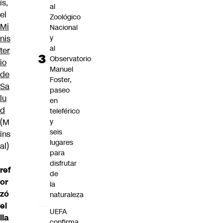
ís,
al
el
Zoológico
Mi
Nacional
y
nis
al
ter
Observatorio
io
Manuel
de
Foster,
Sa
paseo
lu
en
d
teleférico
y
(M
seis
ins
lugares
al)
para
disfrutar
ref
de
or
la
zó
naturaleza
el
UEFA
lla
confirma