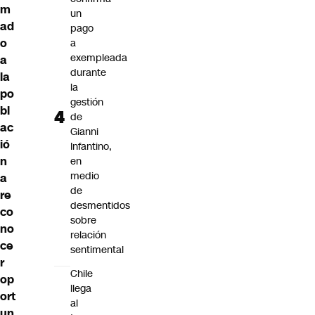
m
un
ad
pago
o
a
exempleada
a
durante
la
la
po
gestión
bl
de
ac
Gianni
ió
Infantino,
n
en
medio
a
de
re
desmentidos
co
sobre
no
relación
ce
sentimental
r
Chile
op
llega
ort
al
un