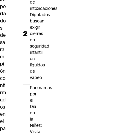
de
po
intoxicaciones:
rta
Diputados
do
buscan
exigir
s
cierres
de
de
sa
seguridad
ra
infantil
m
en
pi
líquidos
ón
de
vapeo
co
nfi
Panoramas
rm
por
ad
el
Día
os
de
en
la
el
Niñez:
pa
Visita