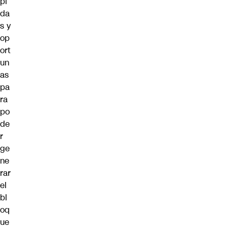
pi
da
s y
op
ort
un
as
pa
ra
po
de
r
ge
ne
rar
el
bl
oq
ue