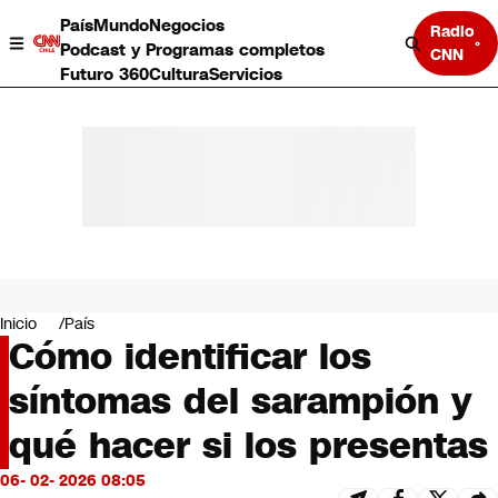
País
Mundo
Negocios
Radio
Podcast y Programas completos
CNN
Futuro 360
Cultura
Servicios
País
Mundo
Negocios
Inicio
País
Cómo identificar los
Deportes
Programas completos
síntomas del sarampión y
Cultura
Servicios
qué hacer si los presentas
Bits
CNN Data
06- 02- 2026 08:05
CNN tiempo