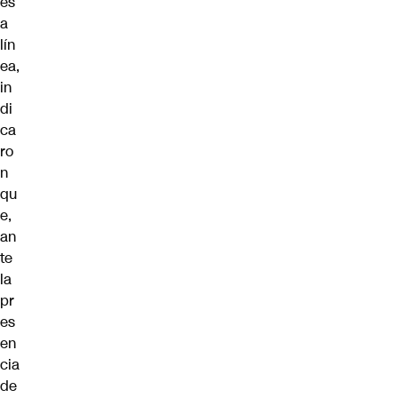
es
a
lín
ea,
in
di
ca
ro
n
qu
e,
an
te
la
pr
es
en
cia
de