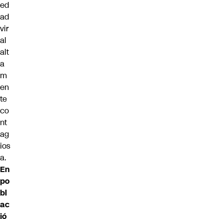
ed
ad
vir
al
alt
a
m
en
te
co
nt
ag
ios
a.
En
po
bl
ac
ió