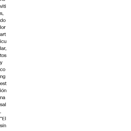
viti
s,
do
lor
art
icu
lar,
tos
y
co
ng
est
ión
na
sal
.
“El
sín