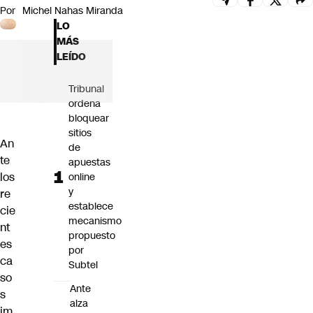
Por
Michel Nahas Miranda
Futuro 360
LO
Opinión
MÁS
LEÍDO
Tribunal
ordena
bloquear
sitios
An
de
te
apuestas
los
online
y
re
establece
cie
mecanismo
nt
propuesto
es
por
ca
Subtel
so
Ante
s
alza
im