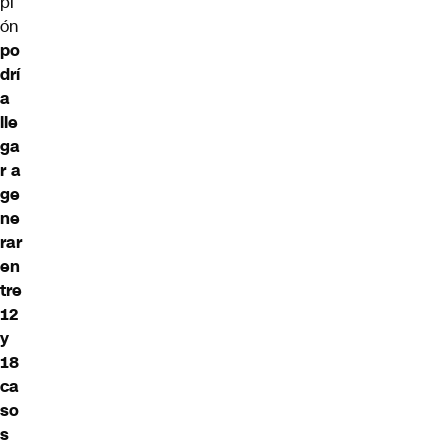
pi
ón
po
drí
a
lle
ga
r a
ge
ne
rar
en
tre
12
y
18
ca
so
s