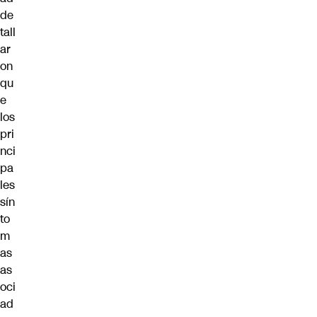
de
tall
ar
on
qu
e
los
pri
nci
pa
les
sín
to
m
as
as
oci
ad