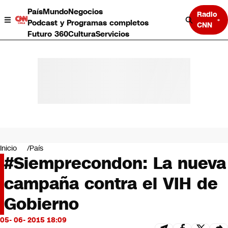
País
Mundo
Negocios
Radio
Podcast y Programas completos
CNN
Futuro 360
Cultura
Servicios
País
Mundo
Negocios
Inicio
País
#Siemprecondon: La nueva
Deportes
Programas completos
campaña contra el VIH de
Cultura
Servicios
Gobierno
Bits
CNN Data
05- 06- 2015 18:09
CNN tiempo