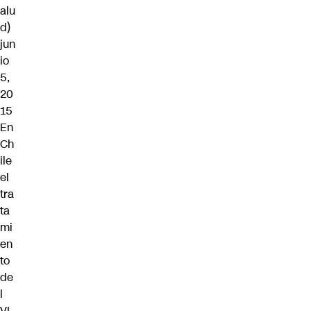
alu
d)
jun
io
5,
20
15
En
Ch
ile
el
tra
ta
mi
en
to
de
l
VI