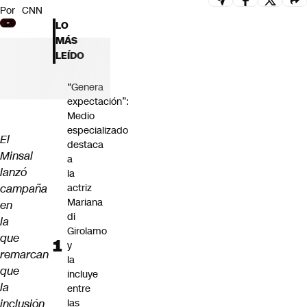
Por
CNN
Futuro 360
LO
Opinión
MÁS
LEÍDO
“Genera
expectación”:
Medio
especializado
El
destaca
Minsal
a
lanzó
la
campaña
actriz
Mariana
en
di
la
Girolamo
que
y
remarcan
la
que
incluye
la
entre
inclusión
las