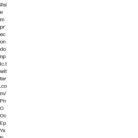
#si
e
m
pr
ec
on
do
n
p
ic.t
wit
ter
.co
m/
Pn
O
Oc
Ep
Yx
N