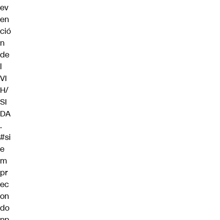
ev
en
ció
n
de
l
VI
H/
SI
DA
.
#si
e
m
pr
ec
on
do
n
p