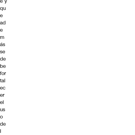
e y
qu
e
ad
e
m
ás
se
de
be
for
tal
ec
er
el
us
o
de
l