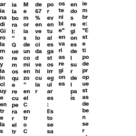
os
ie
ar
M
de
po
en
ia
te
m
ia
e
67
r
do
la
ni
br
na
m
%
ev
s
bo
bl
e:
di
or
en
en
re
ra
e"
"E
Gi
ia
ve
tu
gi
l:
en
st
ro
s
lo
al
on
“
va
e
la
de
ci
es
es
Q
ri
ti
m
un
da
ga
de
ue
as
po
o
co
d
st
l
re
re
de
y
mi
ve
os
su
m
gi
pr
la
en
hi
irr
r
os
on
op
in
zo
cu
eg
de
qu
es
ue
cl
”
la
ul
l
e
st
uy
en
r
ar
pa
re
as
e
el
es
ís
cu
de
en
C
:
pe
be
tr
en
Es
ra
n
e
tr
to
r
se
la
o
se
el
r
s
C
sa
tr