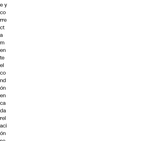
e y
co
rre
ct
a
m
en
te
el
co
nd
ón
en
ca
da
rel
aci
ón
se