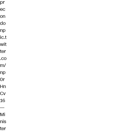
pr
ec
on
do
n
p
ic.t
wit
ter
.co
m/
np
0r
Hn
Cv
16
—
Mi
nis
ter