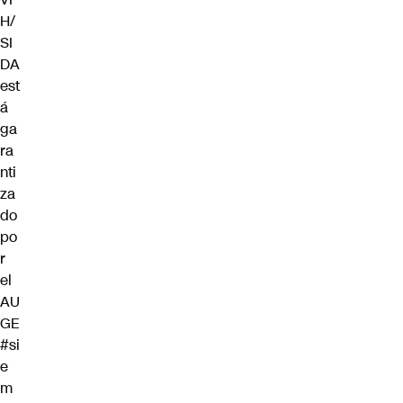
H/
SI
DA
est
á
ga
ra
nti
za
do
po
r
el
AU
GE
#si
e
m