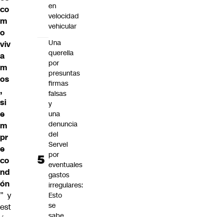
en
co
velocidad
m
vehicular
o
Una
viv
querella
a
por
m
presuntas
os
firmas
,
falsas
si
y
e
una
denuncia
m
del
pr
Servel
e
por
co
eventuales
nd
gastos
ón
irregulares:
” y
Esto
se
est
sabe