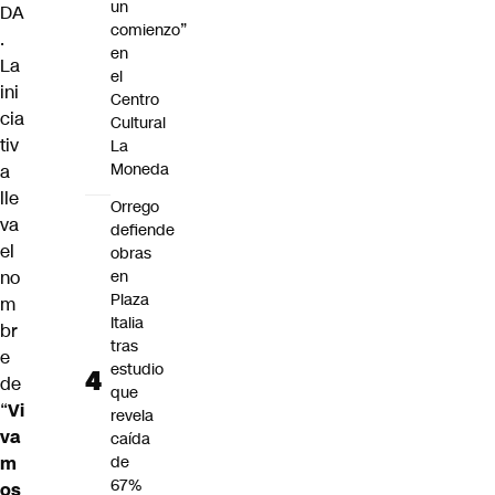
un
DA
comienzo”
.
en
La
el
ini
Centro
cia
Cultural
tiv
La
Moneda
a
lle
Orrego
va
defiende
el
obras
no
en
Plaza
m
Italia
br
tras
e
estudio
de
que
“
Vi
revela
va
caída
m
de
67%
os