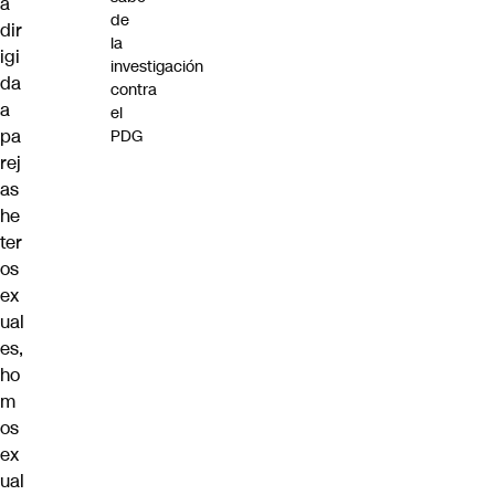
á
de
dir
la
igi
investigación
da
contra
a
el
pa
PDG
rej
as
he
ter
os
ex
ual
es,
ho
m
os
ex
ual