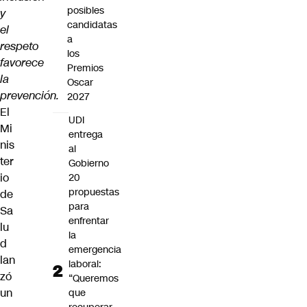
posibles
y
candidatas
el
a
respeto
los
favorece
Premios
la
Oscar
prevención.
2027
El
UDI
Mi
entrega
nis
al
ter
Gobierno
io
20
propuestas
de
para
Sa
enfrentar
lu
la
d
emergencia
lan
laboral:
zó
“Queremos
un
que