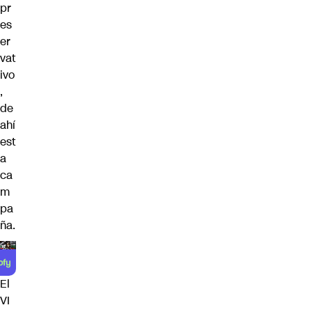
pr
es
er
vat
ivo
,
de
ahí
est
a
ca
m
pa
ña.
El
VI