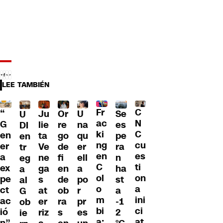
LEE TAMBIÉN
Fr
C
“
Ju
Or
U
Se
U
ac
N
G
lie
re
na
es
DI
ki
C
en
ta
go
qu
pe
en
ng
cu
er
Ve
de
er
ra
tr
en
es
a
ne
fi
ell
n
eg
C
ti
ex
ga
en
a
ha
a
ol
on
pe
s
de
po
st
al
o
a
ct
at
ob
r
a
G
m
ini
ac
er
ra
pr
-1
ob
bi
ci
ió
riz
s
es
2
ie
a:
at