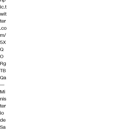
ic.t
wit
ter
.co
m/
5X
Q
O
Rg
TB
Qa
—
Mi
nis
ter
io
de
Sa