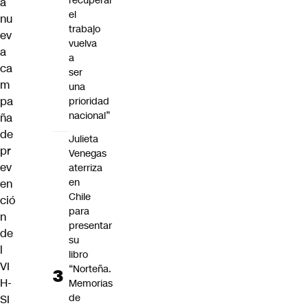
recuperar
a
el
nu
trabajo
ev
vuelva
a
a
ca
ser
m
una
pa
prioridad
nacional”
ña
de
Julieta
pr
Venegas
ev
aterriza
en
en
Chile
ció
para
n
presentar
de
su
l
libro
VI
“Norteña.
H-
Memorias
de
SI