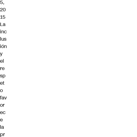
5,
20
15
La
inc
lus
ión
y
el
re
sp
et
o
fav
or
ec
e
la
pr