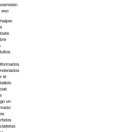
ansmisión
 vivo
halper
el
ebate
bre
s
dultos
iformados
ondenados
r el
tallido
cial:
e
go un
amado
los
rtidos
icialistas