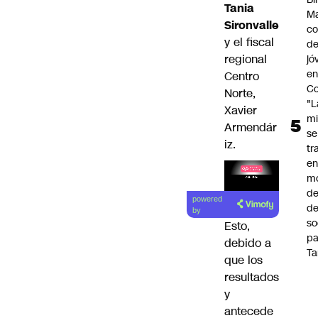
Tania
Ma
Sironvalle
co
y el fiscal
de
regional
jó
e
Centro
Co
Norte,
"L
Xavier
mi
Armendár
se
iz.
tr
en
m
Lea el
d
powered
de
artículo
by
so
Esto,
pa
debido a
Ta
que los
resultados
y
antecede