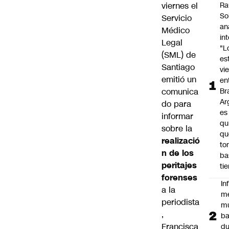
viernes el
Ra
So
Servicio
an
Médico
in
Legal
"L
(SML) de
es
Santiago
vi
emitió un
en
comunica
Bra
Ar
do para
es
informar
qu
sobre la
qu
realizació
to
n de los
ba
peritajes
ti
forenses
In
a la
m
periodista
m
,
ba
Francisca
du