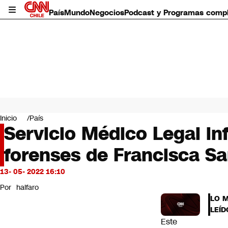
País
Mundo
Negocios
Podcast y Programas comp
País
Mundo
Inicio
País
Negocios
Servicio Médico Legal inf
Deportes
forenses de Francisca S
Programas completos
Cultura
Servicios
13- 05- 2022 16:10
Bits
Por
halfaro
CNN Data
LO 
CNN tiempo
LEÍD
Futuro 360
Este
Opinión