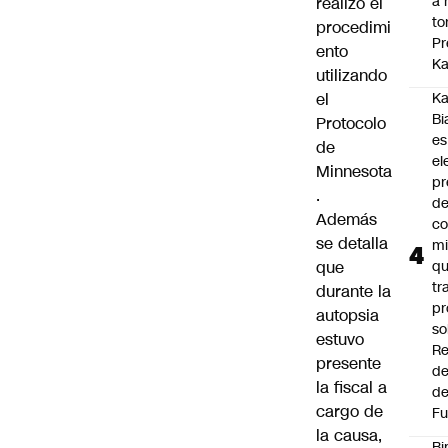
a 
realizó el
to
procedimi
Pr
ento
Ka
utilizando
el
Ka
Bi
Protocolo
es
de
el
Minnesota
pr
.
d
Además
co
se detalla
mi
que
q
tr
durante la
pr
autopsia
so
estuvo
Re
presente
de
la fiscal a
de
cargo de
Fu
la causa,
Bi