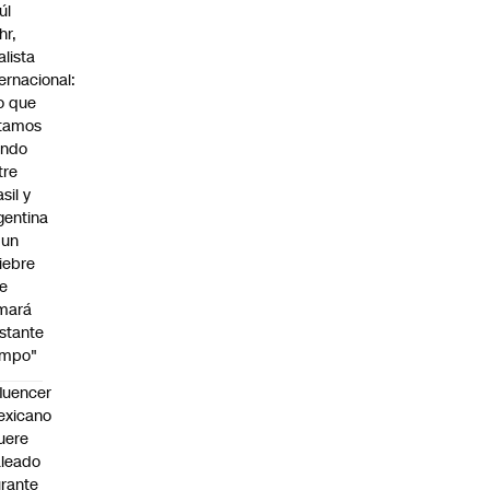
úl
hr,
alista
ternacional:
o que
tamos
endo
tre
sil y
gentina
 un
iebre
e
mará
stante
empo"
fluencer
exicano
uere
leado
rante