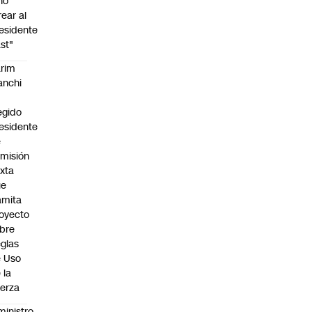
no
rear al
esidente
st"
rim
anchi
egido
esidente
e
misión
xta
ue
amita
oyecto
bre
glas
 Uso
 la
erza
ministro