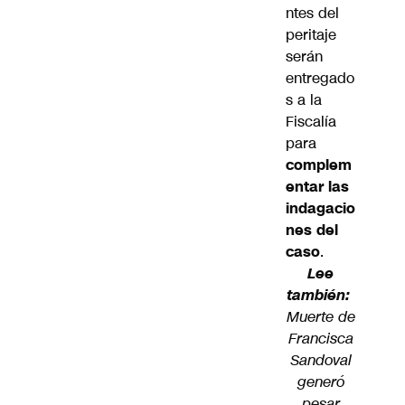
ntes del
peritaje
serán
entregado
s a la
Fiscalía
para
complem
entar las
indagacio
nes del
caso
.
Lee
también:
Muerte de
Francisca
Sandoval
generó
pesar