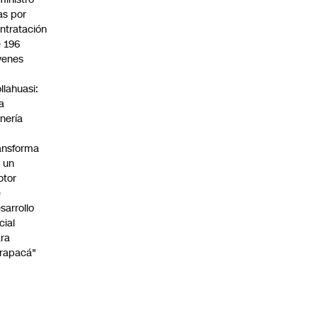
s por
ntratación
 196
venes
n
llahuasi:
a
nería
ansforma
 un
otor
e
sarrollo
cial
ra
rapacá"