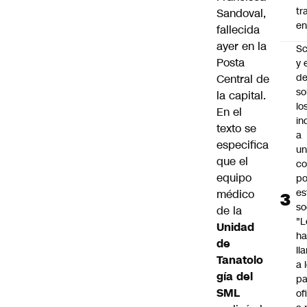
tr
Sandoval,
en
fallecida
ayer en la
Sc
Posta
y 
d
Central de
so
la capital.
lo
En el
in
texto se
a
especifica
un
que el
c
equipo
po
es
médico
so
de la
"L
Unidad
ha
de
ll
Tanatolo
a 
gía del
pa
SML
of