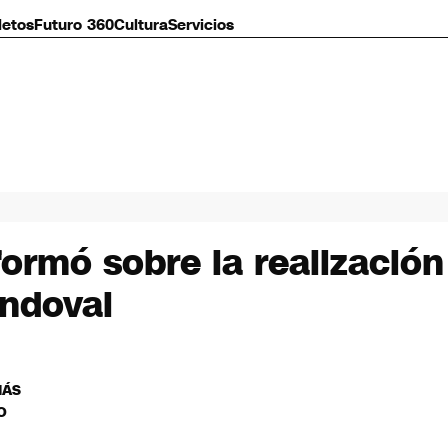
letos
Futuro 360
Cultura
Servicios
ormó sobre la realización 
andoval
MÁS
O