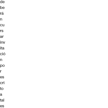
de
be
rá
n
cu
rs
ar
inv
ita
ció
n
po
r
es
cri
to
a
tal
es