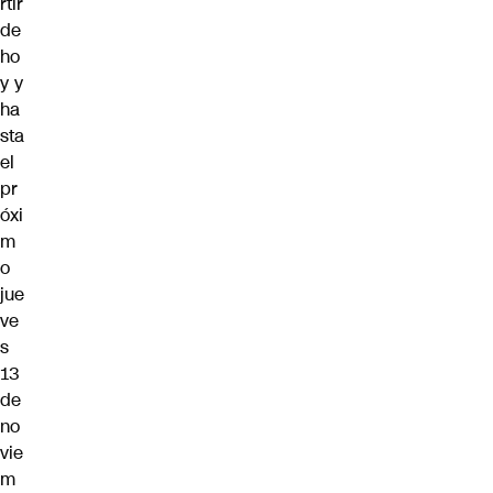
rtir
de
ho
y y
ha
sta
el
pr
óxi
m
o
jue
ve
s
13
de
no
vie
m