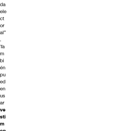
da
ele
ct
or
al”
.
Ta
m
bi
én
pu
ed
en
us
ar
ve
sti
m
en