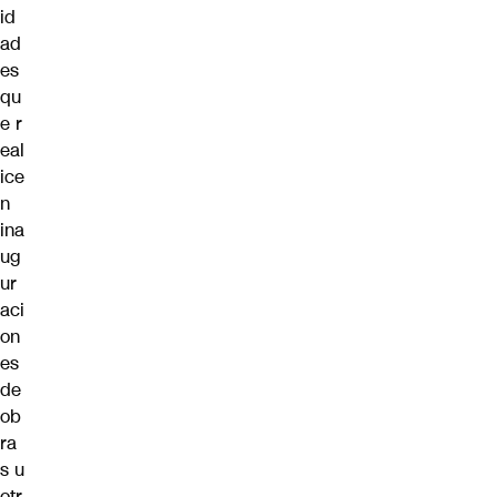
id
ad
es
qu
e r
eal
ice
n
ina
ug
ur
aci
on
es
de
ob
ra
s u
otr