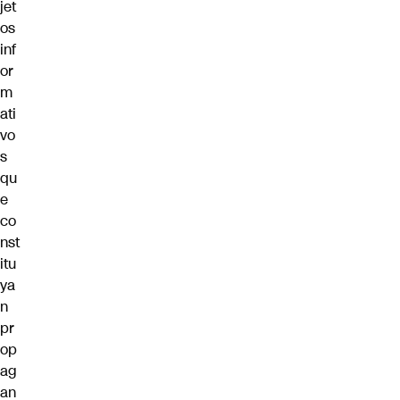
jet
os
inf
or
m
ati
vo
s
qu
e
co
nst
itu
ya
n
pr
op
ag
an