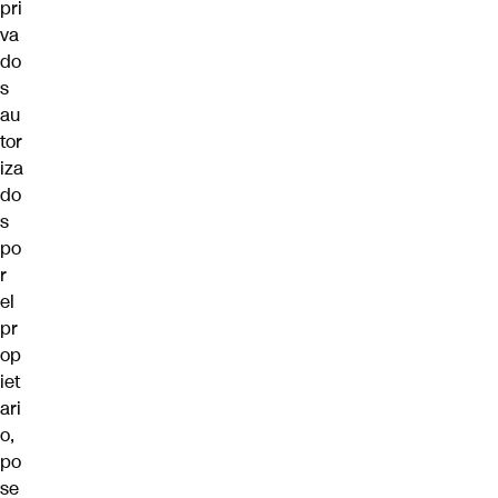
pri
va
do
s
au
tor
iza
do
s
po
r
el
pr
op
iet
ari
o,
po
se