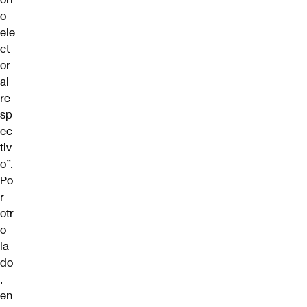
o
ele
ct
or
al
re
sp
ec
tiv
o”.
Po
r
otr
o
la
do
,
en