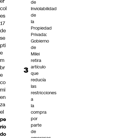
ér
de
col
Inviolabilidad
de
es
la
17
Propiedad
de
Privada:
se
Gobierno
pti
de
e
Milei
m
retira
artículo
br
que
e
reducía
co
las
mi
restricciones
en
a
za
la
el
compra
por
pe
parte
río
de
do