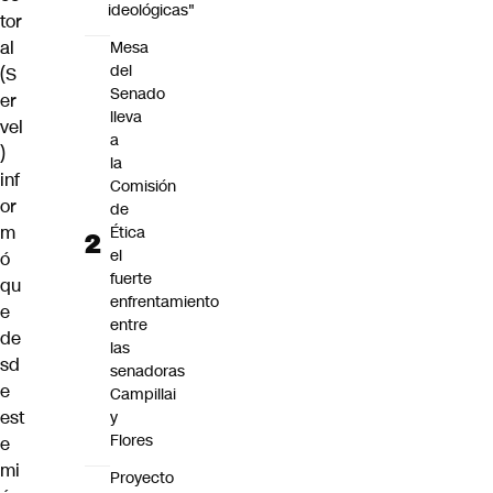
ideológicas"
tor
al
Mesa
del
(S
Senado
er
lleva
vel
a
)
la
inf
Comisión
or
de
m
Ética
el
ó
fuerte
qu
enfrentamiento
e
entre
de
las
sd
senadoras
e
Campillai
est
y
Flores
e
mi
Proyecto