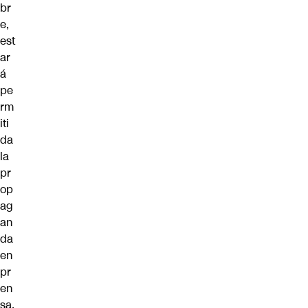
br
e,
est
ar
á
pe
rm
iti
da
la
pr
op
ag
an
da
en
pr
en
sa,