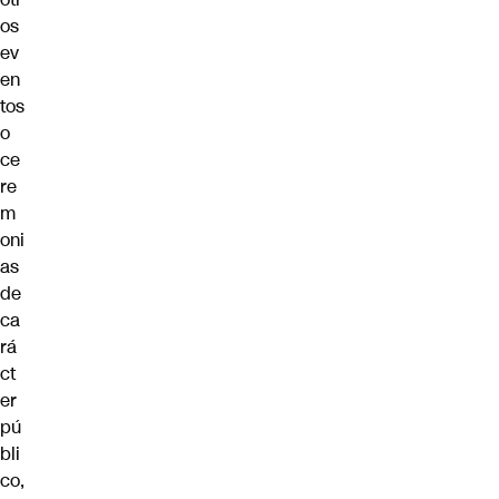
os
ev
en
tos
o
ce
re
m
oni
as
de
ca
rá
ct
er
pú
bli
co,