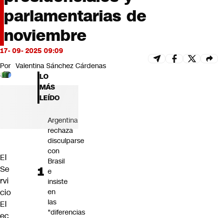
Futuro 360
parlamentarias de
Opinión
noviembre
17- 09- 2025 09:09
Por
Valentina Sánchez Cárdenas
LO
MÁS
LEÍDO
Argentina
rechaza
disculparse
con
El
Brasil
Se
e
rvi
insiste
cio
en
las
El
"diferencias
ec