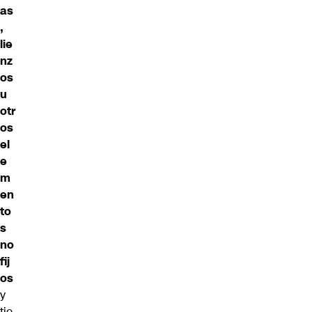
as
,
lie
nz
os
u
otr
os
el
e
m
en
to
s
no
fij
os
y
tie