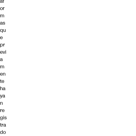
af
or
m
as
qu
e
pr
evi
a
m
en
te
ha
ya
n
re
gis
tra
do