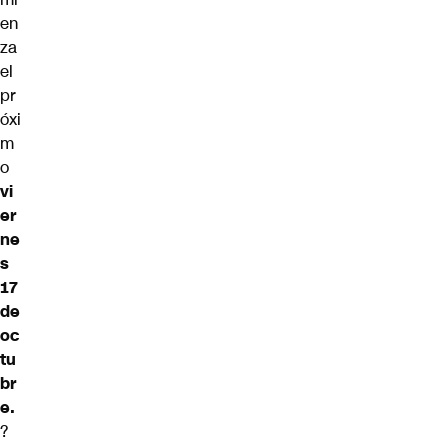
en
za
el
pr
óxi
m
o
vi
er
ne
s
17
de
oc
tu
br
e.
?