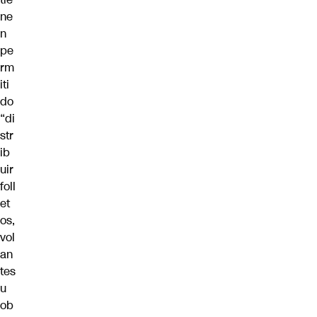
ne
n
pe
rm
iti
do
“di
str
ib
uir
foll
et
os,
vol
an
tes
u
ob