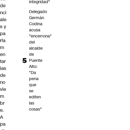
integridad"
de
Delegado
nci
Germán
ale
Codina
s y
acusa
pa
"encerrona"
rla
del
m
alcalde
en
de
Puente
tar
Alto:
ias
"Da
de
pena
no
que
vie
se
m
editen
br
las
cosas"
e.
A
pa