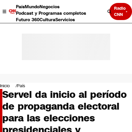
País
Mundo
Negocios
Radio
Podcast y Programas completos
CNN
Futuro 360
Cultura
Servicios
País
Mundo
Negocios
Inicio
País
Servel da inicio al período
Deportes
Programas completos
de propaganda electoral
Cultura
Servicios
para las elecciones
Bits
CNN Data
presidenciales y
CNN tiempo