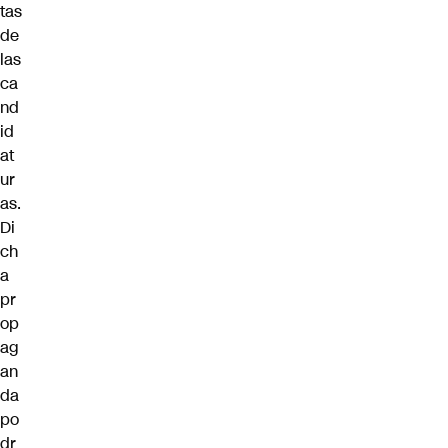
tas
de
las
ca
nd
id
at
ur
as.
Di
ch
a
pr
op
ag
an
da
po
dr