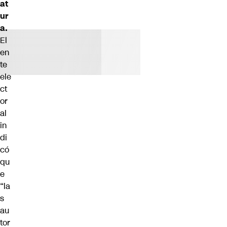
at
ur
a.
El
en
te
ele
ct
or
al
in
di
có
qu
e
“la
s
au
tor