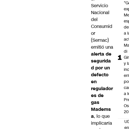
“G
Servicio
ex
Nacional
Me
del
es
Consumid
de
or
a l
ac
(Sernac)
Ma
emitió una
di
alerta de
Gi
segurida
y l
d por un
in
defecto
en
en
po
ca
regulador
a 
es de
Pr
gas
Os
Madems
20
a
, lo que
UD
implicaría
en