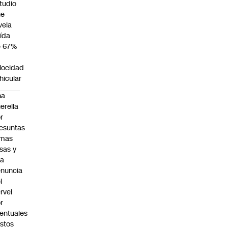
tudio
ue
vela
ída
e 67%
n
locidad
hicular
na
erella
r
esuntas
rmas
lsas y
na
nuncia
l
rvel
r
entuales
stos