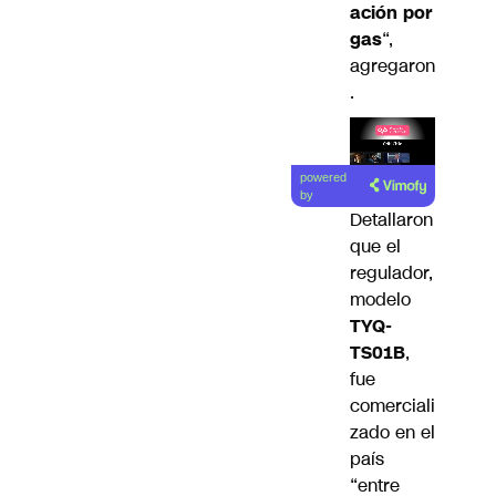
ación por
gas
“,
agregaron
.
Lea el
powered
artículo
by
Detallaron
que el
regulador,
modelo
TYQ-
TS01B
,
fue
comerciali
zado en el
país
“entre