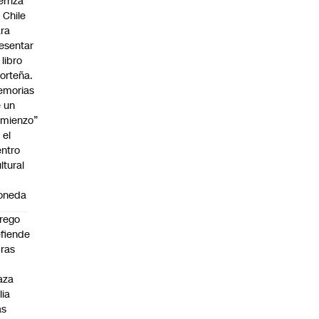
erriza
 Chile
ra
esentar
 libro
orteña.
emorias
 un
mienzo”
 el
ntro
ltural
a
oneda
rego
fiende
ras
n
aza
lia
as