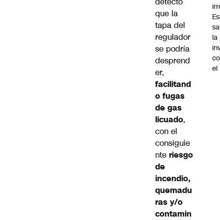
detectó
ir
que la
Es
tapa del
sa
regulador
la
in
se podría
co
desprend
el
er,
facilitand
o fugas
de gas
licuado
,
con el
consiguie
nte
riesgo
de
incendio,
quemadu
ras y/o
contamin