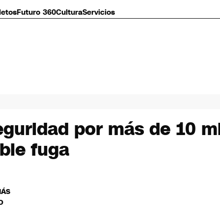
letos
Futuro 360
Cultura
Servicios
eguridad por más de 10 mi
ible fuga
MÁS
O