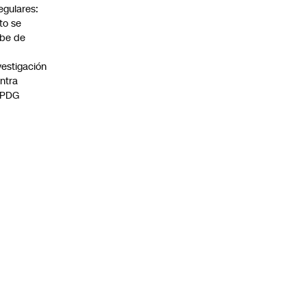
regulares:
to se
be de
vestigación
ntra
 PDG