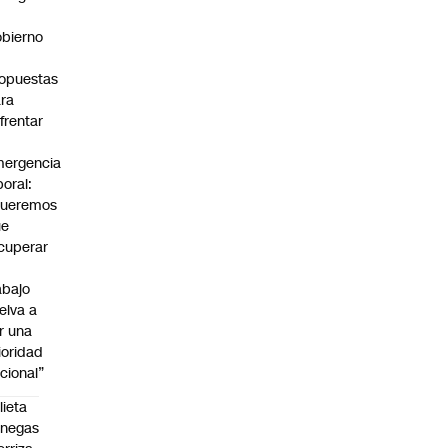
bierno
0
opuestas
ra
frentar
ergencia
boral:
Queremos
ue
cuperar
abajo
elva a
r una
ioridad
cional”
lieta
enegas