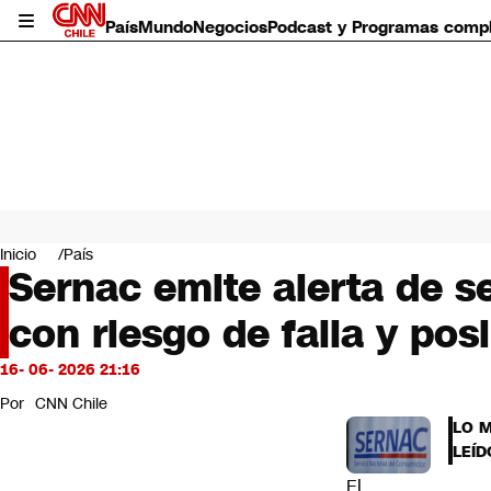
País
Mundo
Negocios
Podcast y Programas comp
País
Mundo
Inicio
País
Negocios
Sernac emite alerta de s
Deportes
con riesgo de falla y pos
Programas completos
Cultura
Servicios
16- 06- 2026 21:16
Bits
Por
CNN Chile
CNN Data
LO 
CNN tiempo
LEÍD
Futuro 360
El
Opinión