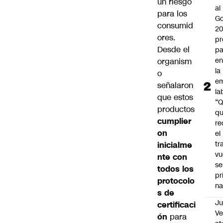
un riesgo
al
para los
Go
consumid
2
ores.
pr
Desde el
pa
en
organism
la
o
em
señalaron
la
que estos
“
productos
q
cumplier
re
on
el
tr
inicialme
vu
nte con
se
todos los
pr
protocolo
na
s de
Ju
certificaci
V
ón
para