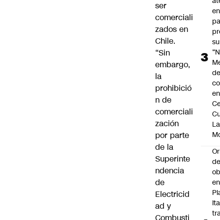
at
ser
en
comerciali
pa
zados en
pr
Chile.
su
“Sin
“N
M
embargo,
de
la
co
prohibició
en
n de
Ce
comerciali
Cu
zación
L
por parte
M
de la
Or
Superinte
de
ndencia
ob
de
e
Pl
Electricid
Ita
ad y
tr
Combusti