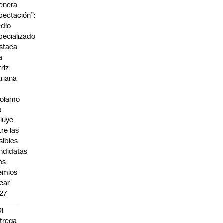
enera
pectación”:
dio
pecializado
staca
a
triz
riana
rolamo
a
cluye
tre las
sibles
ndidatas
los
emios
car
27
I
trega