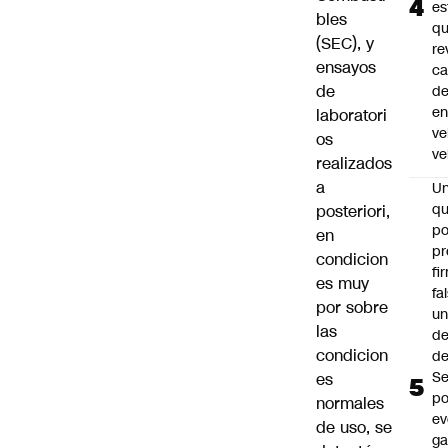
es
bles
q
(SEC), y
re
ensayos
ca
de
d
e
laboratori
ve
os
ve
realizados
a
U
qu
posteriori,
po
en
pr
condicion
fi
es muy
fa
por sobre
u
las
de
condicion
de
Se
es
po
normales
ev
de uso, se
ga