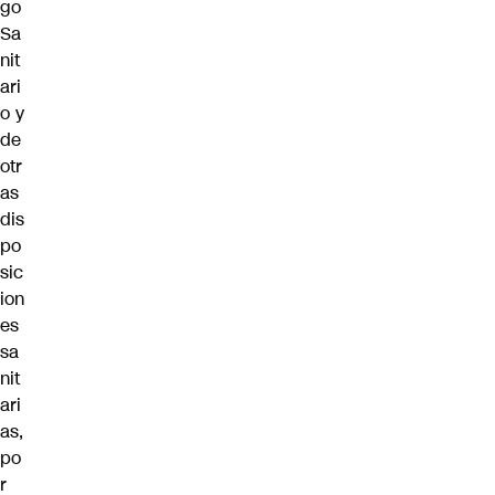
go
Sa
nit
ari
o y
de
otr
as
dis
po
sic
ion
es
sa
nit
ari
as,
po
r