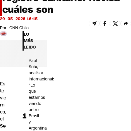
Futuro 360
cuáles son
Opinión
29- 05- 2026 16:15
Por
CNN Chile
LO
MÁS
LEÍDO
Raúl
Sohr,
analista
internacional:
Es
"Lo
te
que
estamos
vie
viendo
rn
entre
es,
Brasil
el
y
Se
Argentina