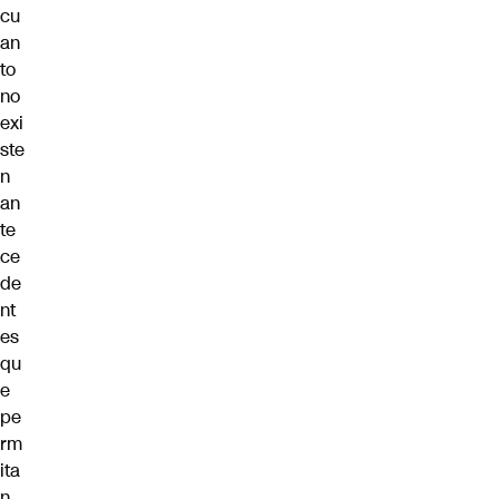
cu
an
to
no
exi
ste
n
an
te
ce
de
nt
es
qu
e
pe
rm
ita
n