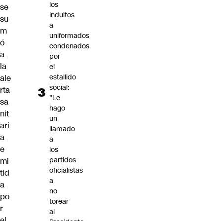
los
se
indultos
su
a
m
uniformados
ó
condenados
a
por
la
el
estallido
ale
social:
rta
"Le
sa
hago
nit
un
ari
llamado
a
a
e
los
partidos
mi
oficialistas
tid
a
a
no
po
torear
r
al
el