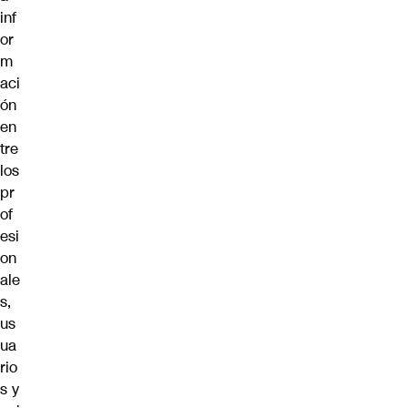
inf
or
m
aci
ón
en
tre
los
pr
of
esi
on
ale
s,
us
ua
rio
s y