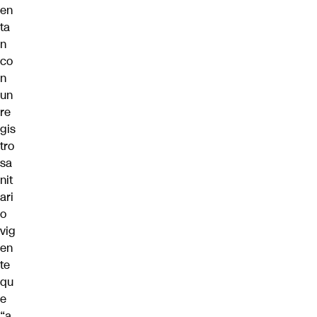
en
ta
n
co
n
un
re
gis
tro
sa
nit
ari
o
vig
en
te
qu
e
“a