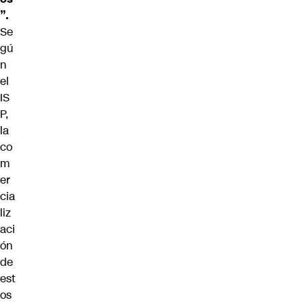
”.
Se
gú
n
el
IS
P,
la
co
m
er
cia
liz
aci
ón
de
est
os