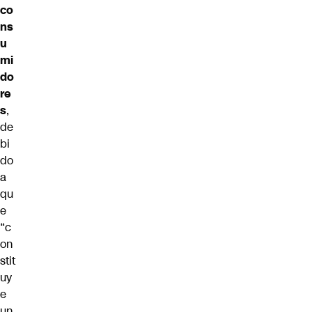
co
ns
u
mi
do
re
s
,
de
bi
do
a
qu
e
“c
on
stit
uy
e
un