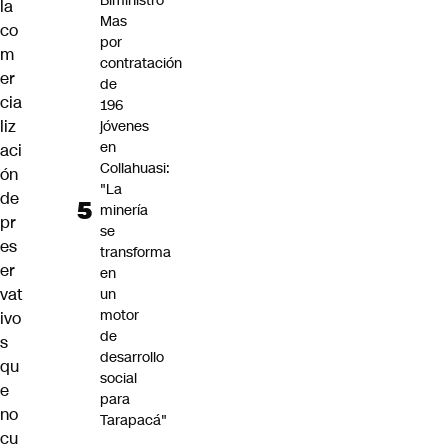
Biministro
la
Mas
co
por
m
contratación
er
de
cia
196
liz
jóvenes
en
aci
Collahuasi:
ón
"La
de
minería
pr
se
es
transforma
er
en
vat
un
motor
ivo
de
s
desarrollo
qu
social
e
para
no
Tarapacá"
cu