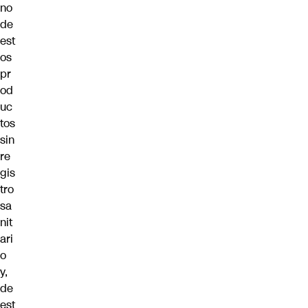
no
de
est
os
pr
od
uc
tos
sin
re
gis
tro
sa
nit
ari
o
y,
de
est