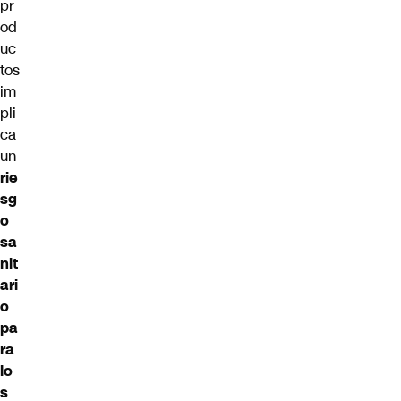
pr
od
uc
tos
im
pli
ca
un
rie
sg
o
sa
nit
ari
o
pa
ra
lo
s