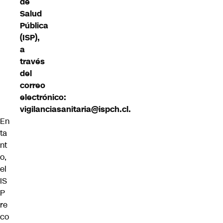
de
Salud
Pública
(ISP),
a
través
del
correo
electrónico:
vigilanciasanitaria@ispch.cl.
En
ta
nt
o,
el
IS
P
re
co