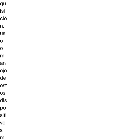
qu
isi
ció
n,
us
o
o
m
an
ejo
de
est
os
dis
po
siti
vo
s
m