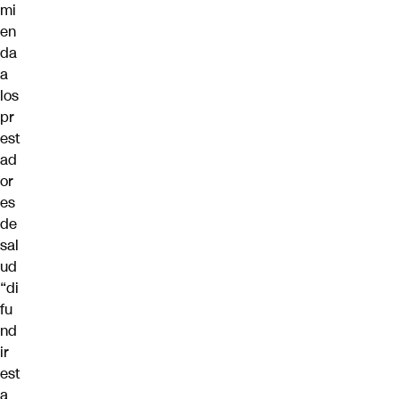
mi
en
da
a
los
pr
est
ad
or
es
de
sal
ud
“di
fu
nd
ir
est
a