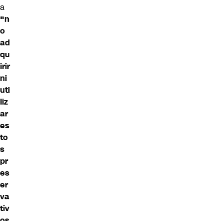
a
“n
o
ad
qu
irir
ni
uti
liz
ar
es
to
s
pr
es
er
va
tiv
os