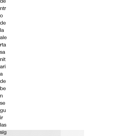
de
ntr
o
de
la
ale
rta
sa
nit
ari
a
de
be
n
se
gu
ir
las
sig