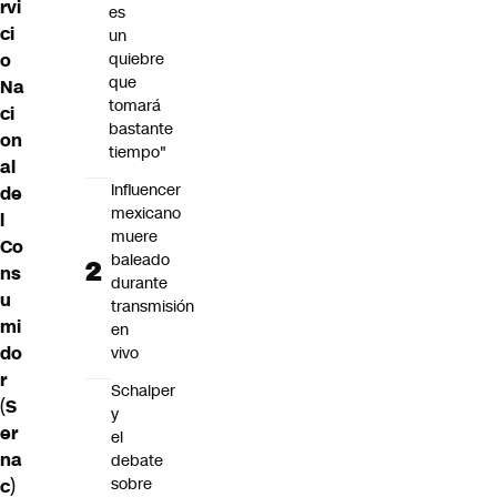
rvi
es
ci
un
quiebre
o
que
Na
tomará
ci
bastante
on
tiempo"
al
Influencer
de
mexicano
l
muere
Co
baleado
ns
durante
u
transmisión
mi
en
do
vivo
r
Schalper
(
S
y
er
el
na
debate
sobre
c
)