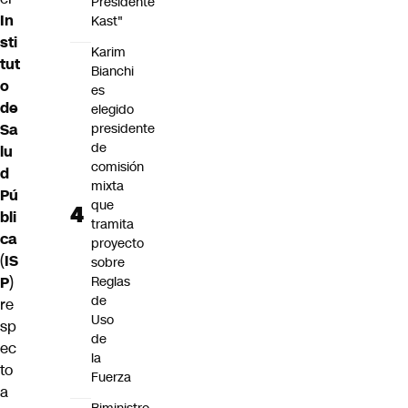
Presidente
In
Kast"
sti
Karim
tut
Bianchi
o
es
de
elegido
presidente
Sa
de
lu
comisión
d
mixta
Pú
que
bli
tramita
ca
proyecto
(
IS
sobre
Reglas
P
)
de
re
Uso
sp
de
ec
la
to
Fuerza
a