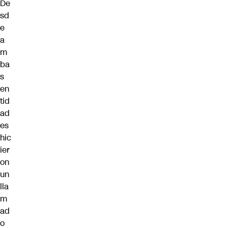
De
sd
e
a
m
ba
s
en
tid
ad
es
hic
ier
on
un
lla
m
ad
o