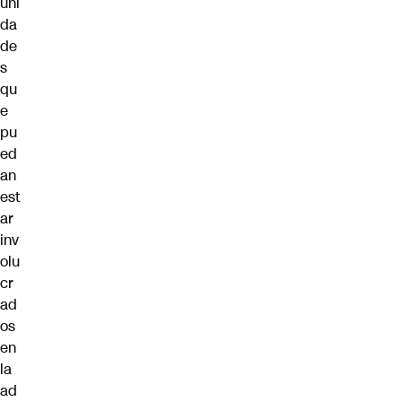
uni
da
de
s
qu
e
pu
ed
an
est
ar
inv
olu
cr
ad
os
en
la
ad