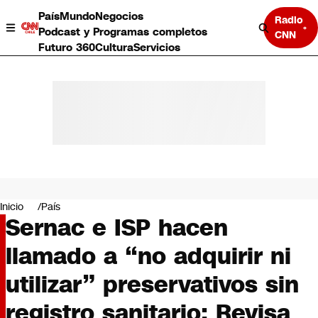
País
Mundo
Negocios
Radio
Podcast y Programas completos
CNN
Futuro 360
Cultura
Servicios
País
Mundo
Negocios
Inicio
País
Sernac e ISP hacen
Deportes
Programas completos
llamado a “no adquirir ni
Cultura
Servicios
utilizar” preservativos sin
Bits
CNN Data
registro sanitario: Revisa
CNN tiempo