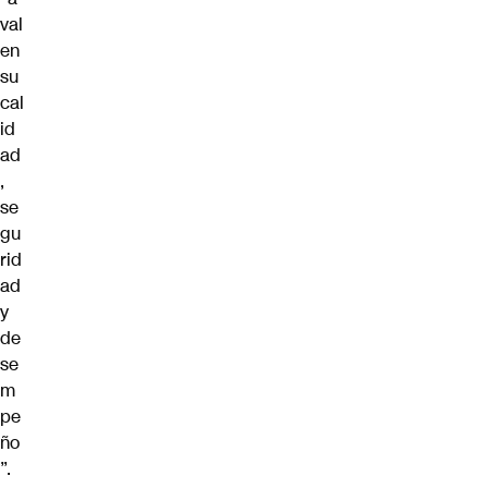
val
en
su
cal
id
ad
,
se
gu
rid
ad
y
de
se
m
pe
ño
”.