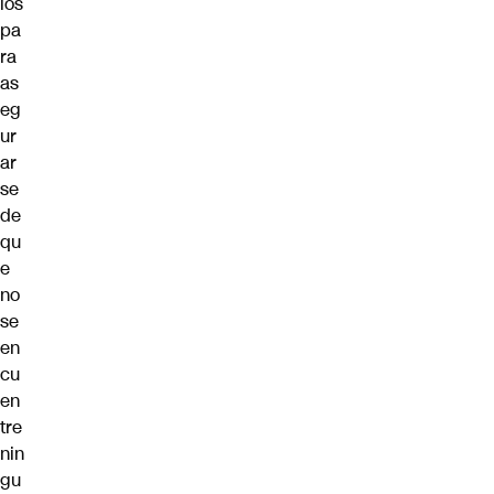
ios
pa
ra
as
eg
ur
ar
se
de
qu
e
no
se
en
cu
en
tre
nin
gu