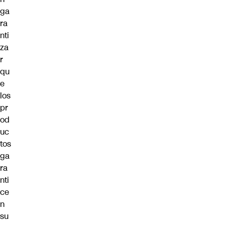
ga
ra
nti
za
r
qu
e
los
pr
od
uc
tos
ga
ra
nti
ce
n
su