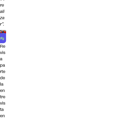
re
ali
za
r”.
Re
vis
a
pa
rte
de
la
en
tre
vis
ta
en