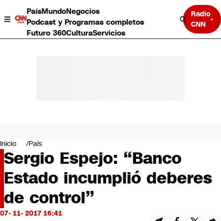
País
Mundo
Negocios
Radio
Podcast y Programas completos
CNN
Futuro 360
Cultura
Servicios
País
Mundo
Negocios
Inicio
País
Sergio Espejo: “Banco
Deportes
Programas completos
Estado incumplió deberes
Cultura
Servicios
de control”
Bits
CNN Data
07- 11- 2017 16:41
CNN tiempo