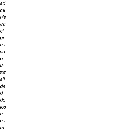
ad
mi
nis
tra
el
gr
ue
so
o
la
tot
ali
da
d
de
los
re
cu
rs