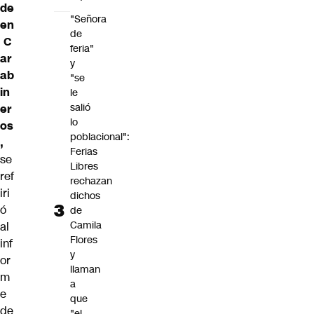
de
"Señora
en
de
C
feria"
ar
y
ab
"se
in
le
salió
er
lo
os
poblacional":
,
Ferias
se
Libres
ref
rechazan
iri
dichos
ó
de
Camila
al
Flores
inf
y
or
llaman
m
a
e
que
de
"el