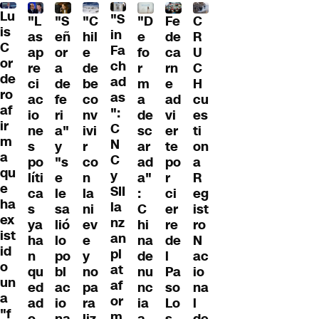
Lu
"S
"L
"S
"C
"D
Fe
C
is
in
as
eñ
hil
e
de
R
C
Fa
ap
or
e
fo
ca
U
or
ch
re
a
de
r
rn
C
de
ad
ci
de
be
m
e
H
ro
as
ac
fe
co
a
ad
cu
af
":
io
ri
nv
de
vi
es
ir
C
ne
a"
ivi
sc
er
ti
m
N
s
y
r
ar
te
on
a
C
po
"s
co
ad
po
a
qu
y
líti
e
n
a"
r
R
e
SII
ca
le
la
:
ci
eg
ha
la
s
sa
ni
C
er
ist
ex
nz
ya
lió
ev
hi
re
ro
ist
an
ha
lo
e
na
de
N
id
pl
n
po
y
de
l
ac
o
at
qu
bl
no
nu
Pa
io
un
af
ed
ac
pa
nc
so
na
a
or
ad
io
ra
ia
Lo
l
"f
m
o
na
liz
a
s
de