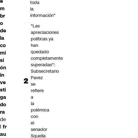
e
toda
m
la
br
información"
o
"Las
de
apreciaciones
la
políticas ya
co
han
quedado
mi
completamente
si
superadas":
ón
Subsecretario
in
Pavez
ve
se
sti
refiere
ga
a
la
do
polémica
ra
con
de
el
l
fr
senador
au
Squella