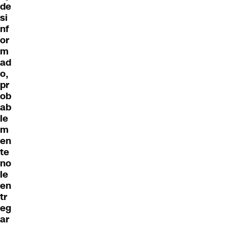
de
si
nf
or
m
ad
o,
pr
ob
ab
le
m
en
te
no
le
en
tr
eg
ar