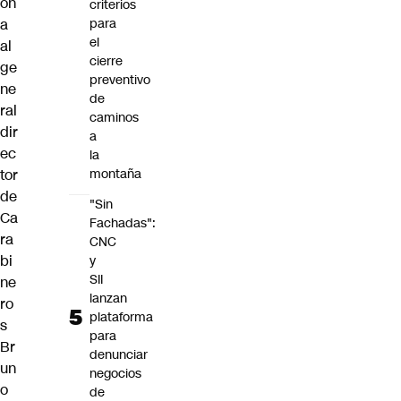
on
criterios
a
para
el
al
cierre
ge
preventivo
ne
de
ral
caminos
dir
a
ec
la
tor
montaña
de
"Sin
Ca
Fachadas":
ra
CNC
bi
y
SII
ne
lanzan
ro
plataforma
s
para
Br
denunciar
un
negocios
o
de