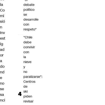
la
debate
político
Co
se
mi
desarrolle
sió
con
n
respeto"
Inv
"Chile
est
debe
ig
convivir
ad
con
or
la
a
nieve
do
y
nd
no
paralizarse":
e
Centros
no
de
se
ski
sa
piden
nci
revisar