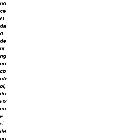
ne
ce
si
da
d
de
ni
ng
ún
co
ntr
ol,
de
los
qu
e
sí
de
be