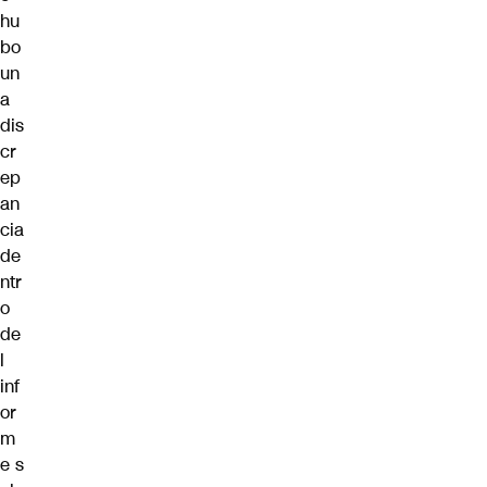
hu
bo
un
a
dis
cr
ep
an
cia
de
ntr
o
de
l
inf
or
m
e s