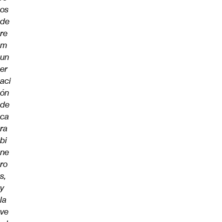
os
de
re
m
un
er
aci
ón
de
ca
ra
bi
ne
ro
s,
y
la
ve