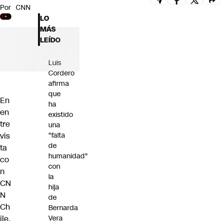
Por
CNN
Futuro 360
LO
Opinión
MÁS
LEÍDO
Luis
Cordero
afirma
que
En
ha
en
existido
tre
una
vis
"falta
de
ta
humanidad"
co
con
n
la
CN
hija
N
de
Ch
Bernarda
ile,
Vera