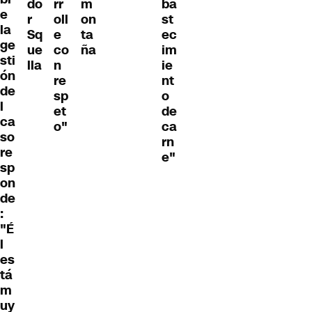
do
rr
m
ba
e
r
oll
on
st
la
Sq
e
ta
ec
ge
ue
co
ña
im
sti
lla
n
ie
ón
re
nt
de
sp
o
l
et
de
ca
o"
ca
so
rn
re
e"
sp
on
de
:
"É
l
es
tá
m
uy