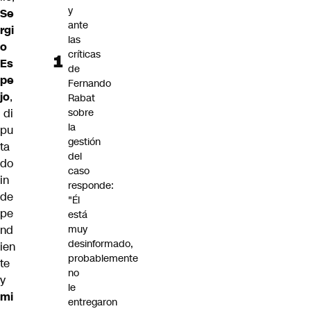
y
Se
ante
rgi
las
o
críticas
Es
de
pe
Fernando
jo
,
Rabat
di
sobre
la
pu
gestión
ta
del
do
caso
in
responde:
de
"Él
pe
está
nd
muy
desinformado,
ien
probablemente
te
no
y
le
mi
entregaron