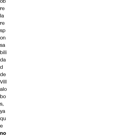
ob
re
la
re
sp
on
sa
bili
da
d
de
Vill
alo
bo
s,
ya
qu
e
no