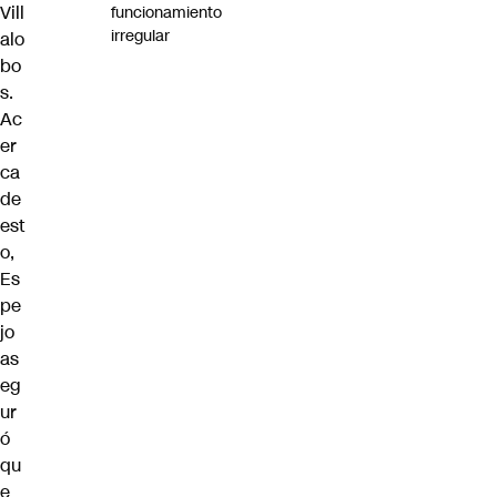
Vill
funcionamiento
irregular
alo
bo
s.
Ac
er
ca
de
est
o,
Es
pe
jo
as
eg
ur
ó
qu
e