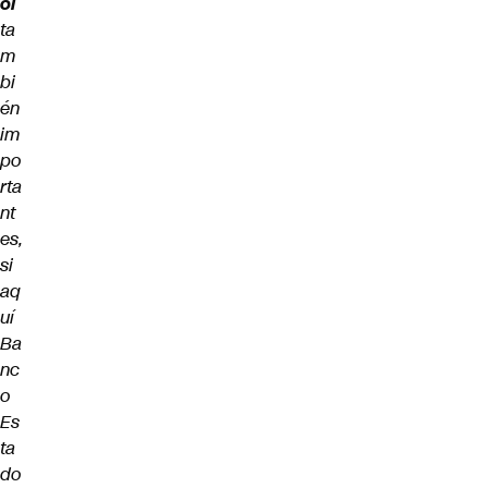
ol
ta
m
bi
én
im
po
rta
nt
es,
si
aq
uí
Ba
nc
o
Es
ta
do