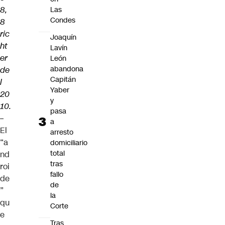
8,
Las
Condes
8
ric
Joaquín
ht
Lavín
er
León
abandona
de
Capitán
l
Yaber
20
y
10.
pasa
–
a
El
arresto
“a
domiciliario
total
nd
tras
roi
fallo
de
de
”
la
qu
Corte
e
Tras