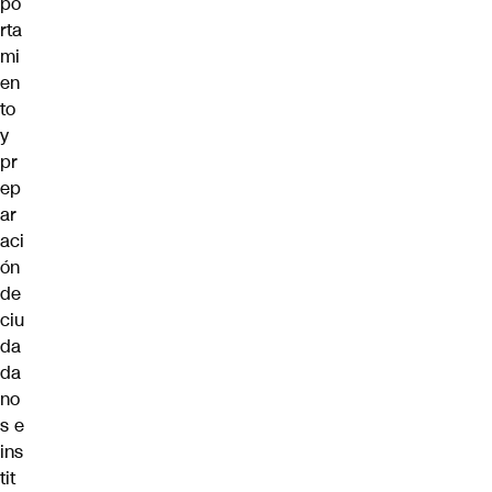
po
rta
mi
en
to
y
pr
ep
ar
aci
ón
de
ciu
da
da
no
s e
ins
tit