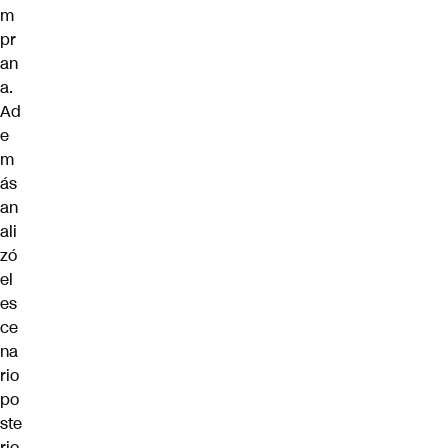
m
pr
an
a.
Ad
e
m
ás
an
ali
zó
el
es
ce
na
rio
po
ste
rio