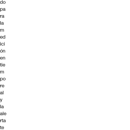
do
pa
ra
la
m
ed
ici
ón
en
tie
m
po
re
al
y
la
ale
rta
te