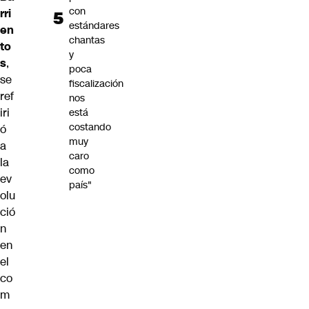
con
rri
estándares
en
chantas
to
y
s
,
poca
se
fiscalización
ref
nos
iri
está
costando
ó
muy
a
caro
la
como
ev
país"
olu
ció
n
en
el
co
m