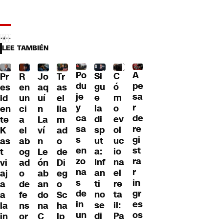
LEE TAMBIÉN
Po
A
C
Si
R
Pr
Jo
Tr
du
pe
ó
gu
en
es
aq
as
je
sa
m
e
un
id
uí
el
y
r
o
la
ci
en
n
lla
ca
de
ev
di
a
te
La
m
sa
re
ol
sp
el
K
ví
ad
s
gi
uc
ut
ab
as
n
o
en
st
io
a:
og
t
Le
de
zo
ra
na
Inf
ad
vi
ón
Di
na
r
el
an
o
aj
ab
eg
s
in
re
ti
de
a
an
o
de
gr
ta
no
fe
a
do
Sc
in
es
il:
se
ns
la
na
ha
un
os
Pa
di
or
in
C
lp