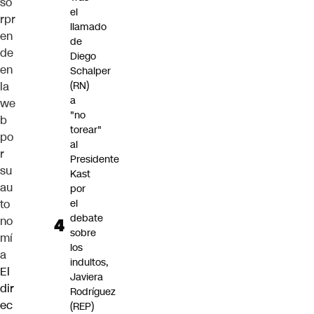
so
el
rpr
llamado
en
de
de
Diego
en
Schalper
la
(RN)
a
we
"no
b
torear"
po
al
r
Presidente
su
Kast
au
por
to
el
debate
no
sobre
mí
los
a
indultos,
El
Javiera
dir
Rodríguez
ec
(REP)