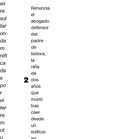
as
Renuncia
re
el
sul
abogado
tar
defensor
on
del
da
padre
de
m
Isidora,
nifi
la
ca
niña
da
de
s
dos
po
años
r
que
murió
el
tras
ter
caer
re
desde
m
un
ot
edificio
o
en