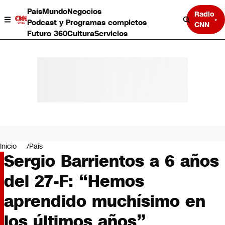
País
Mundo
Negocios
Radio
Podcast y Programas completos
CNN
Futuro 360
Cultura
Servicios
País
Mundo
Negocios
Inicio
País
Sergio Barrientos a 6 años
Deportes
Programas completos
del 27-F: “Hemos
Cultura
Servicios
aprendido muchísimo en
Bits
CNN Data
los últimos años”
CNN tiempo