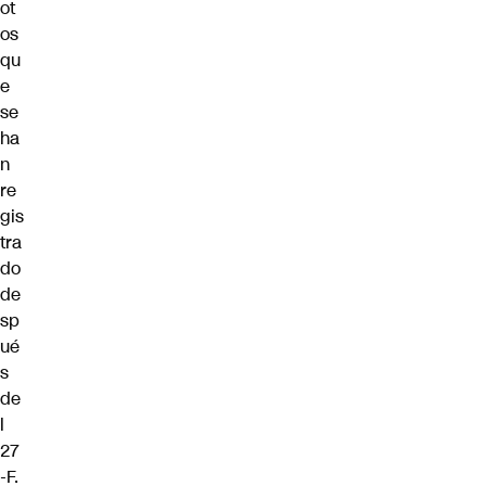
ot
os
qu
e
se
ha
n
re
gis
tra
do
de
sp
ué
s
de
l
27
-F.