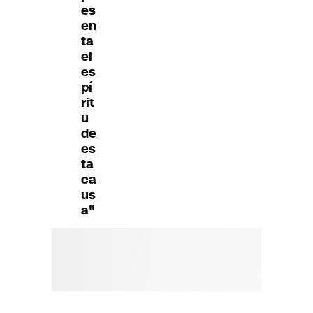
es
en
ta
el
es
pí
rit
u
de
es
ta
ca
us
a"