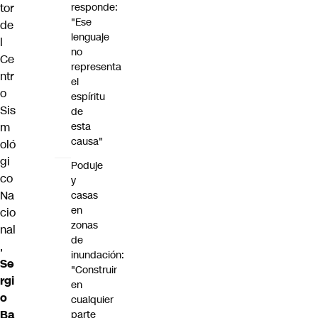
tor
responde:
"Ese
de
lenguaje
l
no
Ce
representa
ntr
el
o
espíritu
Sis
de
m
esta
causa"
oló
gi
Poduje
co
y
Na
casas
en
cio
zonas
nal
de
,
inundación:
Se
"Construir
rgi
en
o
cualquier
Ba
parte