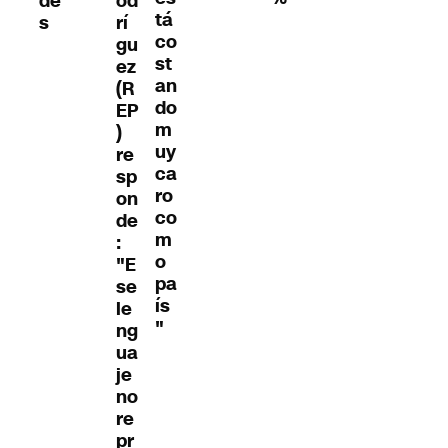
de
od
tá
s
rí
co
gu
st
ez
an
(R
do
EP
m
)
uy
re
ca
sp
ro
on
co
de
m
:
o
"E
pa
se
ís
le
"
ng
ua
je
no
re
pr