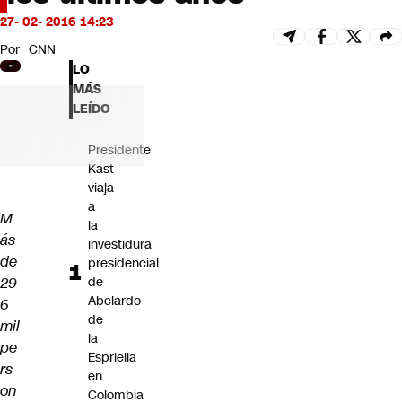
Futuro 360
27- 02- 2016 14:23
Opinión
Por
CNN
LO
MÁS
LEÍDO
Presidente
Kast
viaja
a
M
la
ás
investidura
de
presidencial
29
de
Abelardo
6
de
mil
la
pe
Espriella
rs
en
on
Colombia