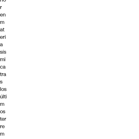
r
en
m
at
eri
a
sís
mi
ca
tra
s
los
últi
m
os
ter
re
m