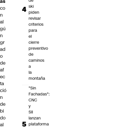
de
as
ski
co
piden
n
revisar
al
criterios
gú
para
n
el
gr
cierre
preventivo
ad
de
o
caminos
de
a
af
la
ec
montaña
ta
"Sin
ció
Fachadas":
n
CNC
de
y
bi
SII
do
lanzan
plataforma
al