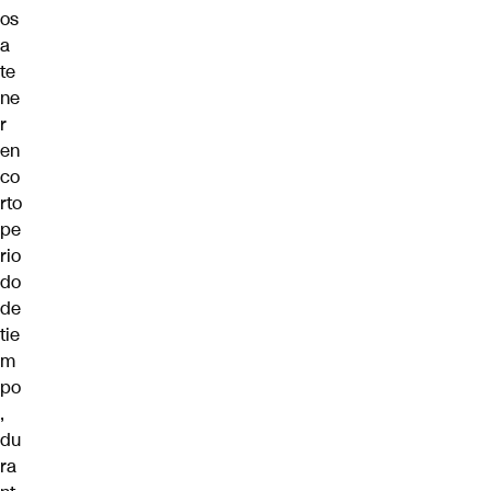
os
a
te
ne
r
en
co
rto
pe
rio
do
de
tie
m
po
,
du
ra