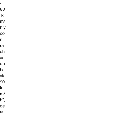
-
80
k
m/
h y
co
n
ra
ch
as
de
ha
sta
90
k
m/
h”,
de
tall