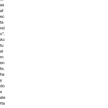
as
af
ec
ta
nd
o”.
Ac
tu
al
m
en
te,
ha
y
do
s
ale
rta