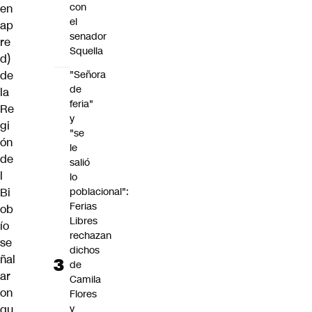
con
en
el
ap
senador
re
Squella
d
)
de
"Señora
de
la
feria"
Re
y
gi
"se
ón
le
de
salió
l
lo
Bi
poblacional":
Ferias
ob
Libres
ío
rechazan
se
dichos
ñal
de
ar
Camila
on
Flores
qu
y