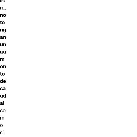
lle
ra,
no
te
ng
an
un
au
m
en
to
de
ca
ud
al
co
m
o
sí