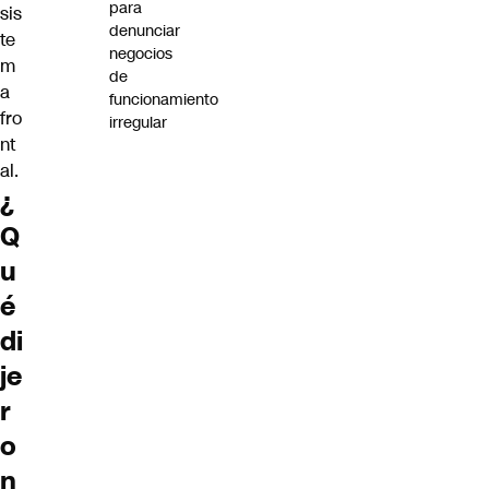
para
sis
denunciar
te
negocios
m
de
a
funcionamiento
fro
irregular
nt
al.
¿
Q
u
é
di
je
r
o
n