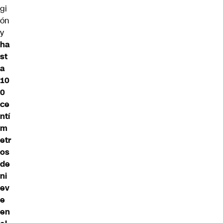
gi
ón
y
ha
st
a
10
0
ce
ntí
m
etr
os
de
ni
ev
e
en