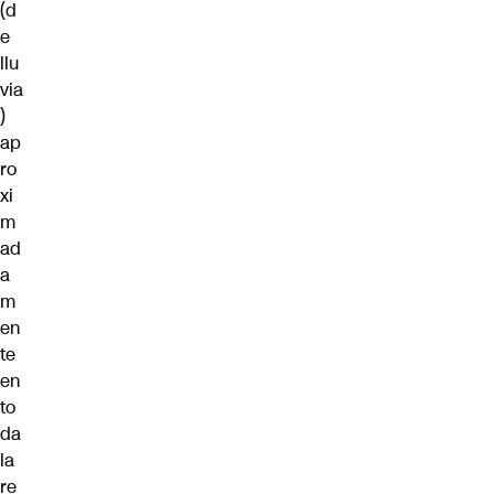
(d
e
llu
via
)
ap
ro
xi
m
ad
a
m
en
te
en
to
da
la
re