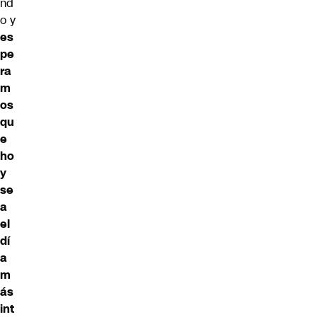
nd
o y
es
pe
ra
m
os
qu
e
ho
y
se
a
el
dí
a
m
ás
int