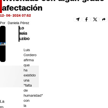
Futuro 360
afectación
Opinión
12- 06- 2024 07:52
Por
Daniela Pérez
LO
MÁS
LEÍDO
Luis
Cordero
afirma
que
ha
existido
una
"falta
de
humanidad"
con
La
la
m