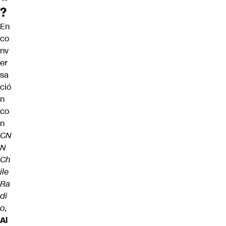
?
En
co
nv
er
sa
ció
n
co
n
CN
N
Ch
ile
Ra
di
o
,
Al