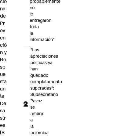
cio
probablemente
no
nal
le
de
entregaron
Pr
toda
ev
la
en
información"
ció
"Las
n y
apreciaciones
Re
políticas ya
sp
han
ue
quedado
sta
completamente
superadas":
an
Subsecretario
te
Pavez
De
se
sa
refiere
str
a
es
la
(
S
polémica