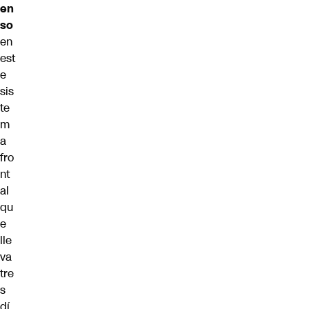
en
so
en
est
e
sis
te
m
a
fro
nt
al
qu
e
lle
va
tre
s
dí