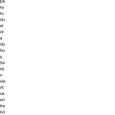
pa
ra
to
do
el
dí
a
de
ho
y.
Se
rá
n
vie
nt
os
en
tre
60