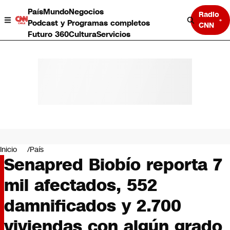
País
Mundo
Negocios
Radio
Podcast y Programas completos
CNN
Futuro 360
Cultura
Servicios
País
Mundo
Negocios
Inicio
País
Senapred Biobío reporta 7
Deportes
Programas completos
mil afectados, 552
Cultura
Servicios
damnificados y 2.700
Bits
CNN Data
viviendas con algún grado
CNN tiempo