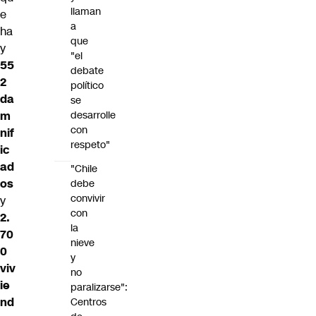
llaman
e
a
ha
que
y
"el
55
debate
2
político
da
se
m
desarrolle
con
nif
respeto"
ic
ad
"Chile
os
debe
convivir
y
con
2.
la
70
nieve
0
y
viv
no
ie
paralizarse":
nd
Centros