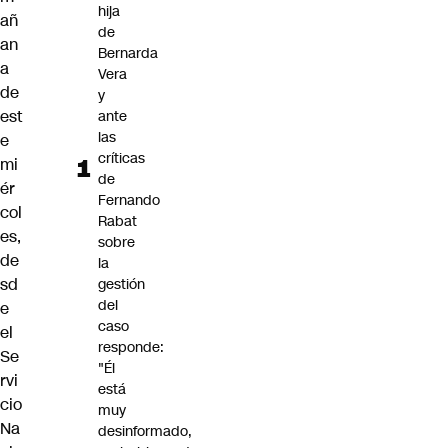
hija
añ
de
an
Bernarda
a
Vera
de
y
est
ante
las
e
críticas
mi
de
ér
Fernando
col
Rabat
es,
sobre
de
la
sd
gestión
del
e
caso
el
responde:
Se
"Él
rvi
está
cio
muy
Na
desinformado,