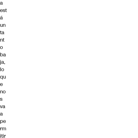
a
est
á
un
ta
nt
o
ba
ja,
lo
qu
e
no
s
va
a
pe
rm
itir