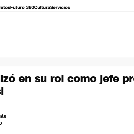
letos
Futuro 360
Cultura
Servicios
zó en su rol como jefe p
i
MÁS
O