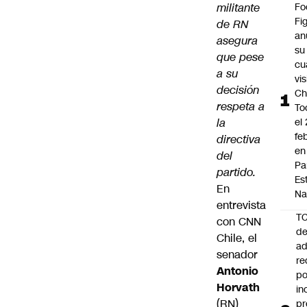
militante
Fo
Fi
de RN
an
asegura
su
que pese
cu
a su
vis
decisión
Ch
respeta a
To
la
el
fe
directiva
en
del
Pa
partido.
Es
En
Na
entrevista
T
con CNN
de
Chile, el
ad
senador
re
Antonio
po
Horvath
in
(RN)
pr