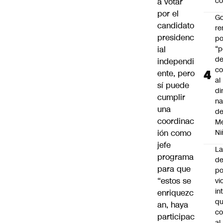
co
a votar
por el
Go
candidato
r
presidenc
po
ial
“p
d
independi
co
ente, pero
al
sí puede
di
cumplir
na
una
d
coordinac
Me
ión como
Ni
jefe
L
programa
de
para que
po
“estos se
vi
in
enriquezc
q
an, haya
c
participac
al