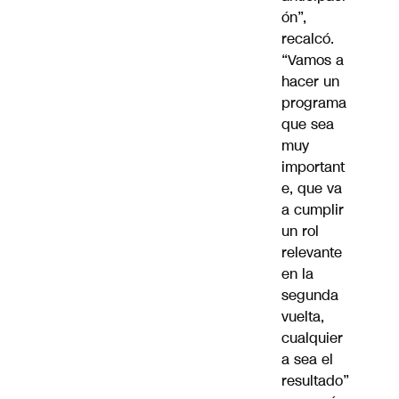
ón”,
recalcó.
“Vamos a
hacer un
programa
que sea
muy
important
e, que va
a cumplir
un rol
relevante
en la
segunda
vuelta,
cualquier
a sea el
resultado”