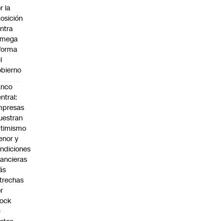
r la
osición
ntra
 mega
forma
l
bierno
anco
ntral:
mpresas
estran
timismo
nor y
ndiciones
nancieras
ás
trechas
r
hock
e