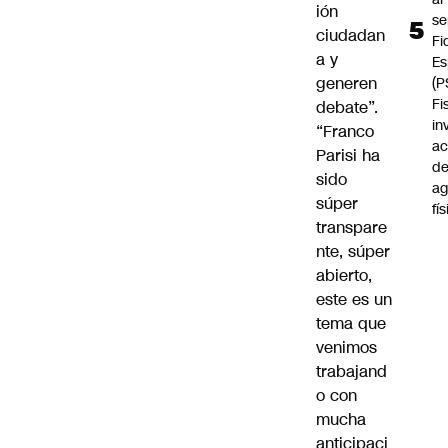
ión
se
ciudadan
Fi
a y
Es
generen
(P
Fi
debate”.
in
“Franco
ac
Parisi ha
d
sido
ag
súper
fí
transpare
nte, súper
abierto,
este es un
tema que
venimos
trabajand
o con
mucha
anticipaci