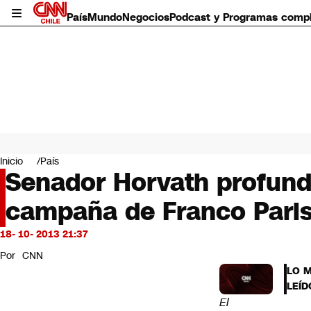
País
Mundo
Negocios
Podcast y Programas comp
País
Mundo
Inicio
País
Negocios
Senador Horvath profundi
Deportes
campaña de Franco Paris
Programas completos
Cultura
Servicios
18- 10- 2013 21:37
Bits
Por
CNN
CNN Data
LO 
CNN tiempo
LEÍD
Futuro 360
El
Opinión