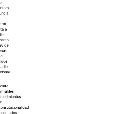
o
ghters
uncia
arta
ita a
ile:
carán
 28 de
brero
 el
rque
tadio
cional
C
clara
misibles
querimientos
r
constitucionalidad
esentados