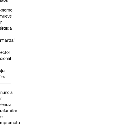
stos
bierno
emueve
r
érdida
e
nfianza”
rector
cional
e
jor
ñez
a
nuncia
r
olencia
trafamiliar
ue
ompromete