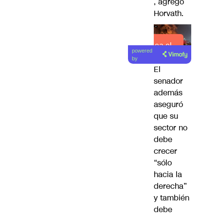
, agregó
Horvath.
Lea el
powered
artículo
by
El
senador
además
aseguró
que su
sector no
debe
crecer
“sólo
hacia la
derecha”
y también
debe