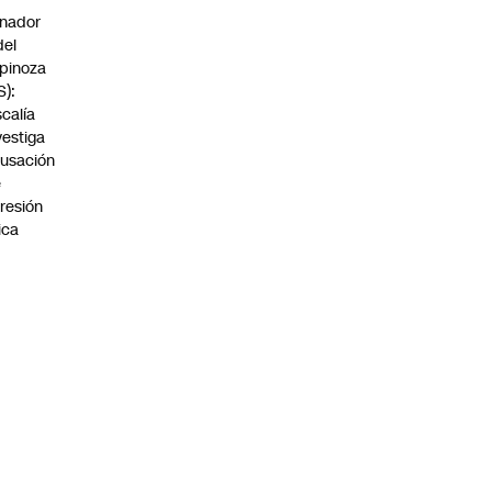
nador
del
pinoza
S):
scalía
vestiga
usación
e
resión
sica