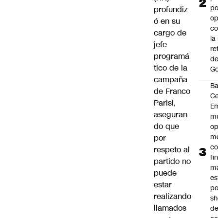
po
profundiz
op
ó en su
co
cargo de
la
jefe
re
programá
de
tico de la
Go
campaña
B
de Franco
Ce
Parisi,
E
aseguran
mu
do que
op
me
por
co
respeto al
fi
partido no
m
puede
es
estar
po
realizando
s
llamados
d