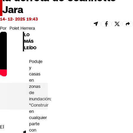
Futuro 360
Jara
Opinión
14- 12- 2025 19:43
Por
Polet Herrera
LO
MÁS
LEÍDO
Poduje
y
casas
en
zonas
de
inundación:
"Construir
en
cualquier
parte
El
con