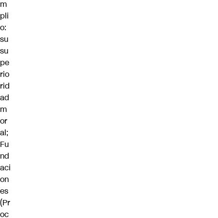
m
pli
o
:
su
su
pe
rio
rid
ad
m
or
al;
Fu
nd
aci
on
es
(Pr
oc