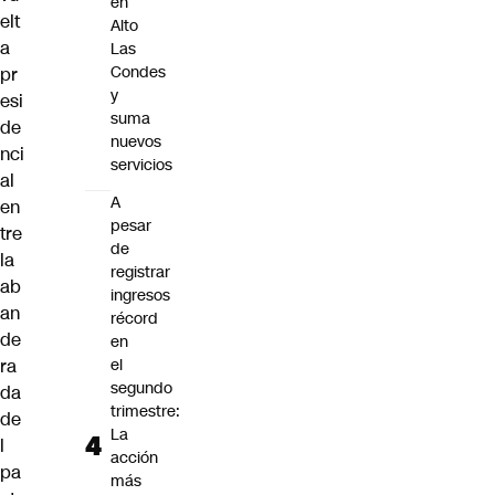
en
elt
Alto
a
Las
Condes
pr
y
esi
suma
de
nuevos
nci
servicios
al
A
en
pesar
tre
de
la
registrar
ab
ingresos
an
récord
de
en
ra
el
segundo
da
trimestre:
de
La
l
acción
pa
más