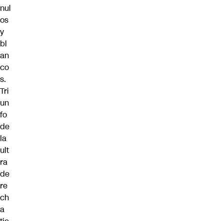
nul
os
y
bl
an
co
s.
Tri
un
fo
de
la
ult
ra
de
re
ch
a