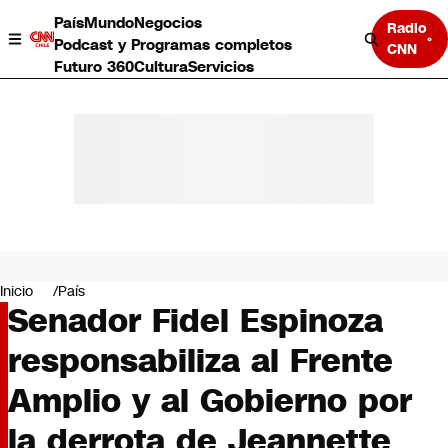
País
Mundo
Negocios
Radio
Podcast y Programas completos
CNN
Futuro 360
Cultura
Servicios
País
Mundo
Negocios
Inicio
País
Senador Fidel Espinoza
Deportes
Programas completos
responsabiliza al Frente
Cultura
Servicios
Amplio y al Gobierno por
Bits
CNN Data
la derrota de Jeannette
CNN tiempo