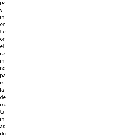
pa
vi
m
en
tar
on
el
ca
mi
no
pa
ra
la
de
rro
ta
m
ás
du