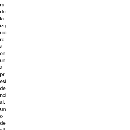
ra
de
la
izq
uie
rd
a
en
un
a
pr
esi
de
nci
al.
Un
o
de