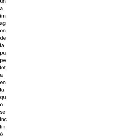
un
a
im
ag
en
de
la
pa
pe
let
a
en
la
qu
e
se
inc
lin
ó