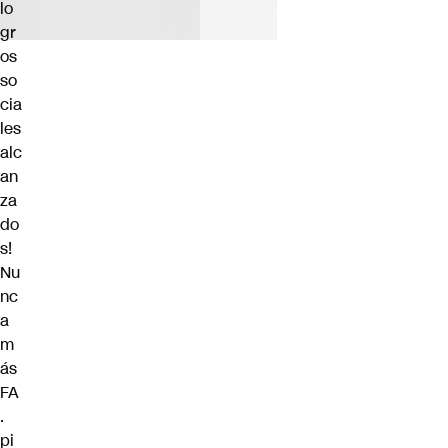
lo
gr
os
so
cia
les
alc
an
za
do
s!
Nu
nc
a
m
ás
FA
.
pi