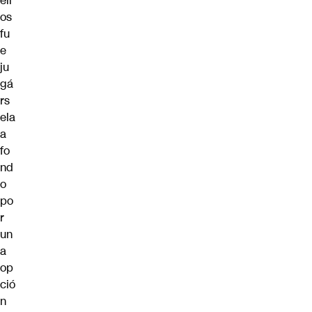
ell
os
fu
e
ju
gá
rs
ela
a
fo
nd
o
po
r
un
a
op
ció
n