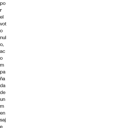
po
r
el
vot
o
nul
o,
ac
o
m
pa
ña
da
de
un
m
en
saj
e