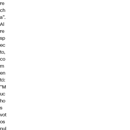
re
ch
a”.
Al
re
sp
ec
to,
co
m
en
tó:
“M
uc
ho
s
vot
os
nul