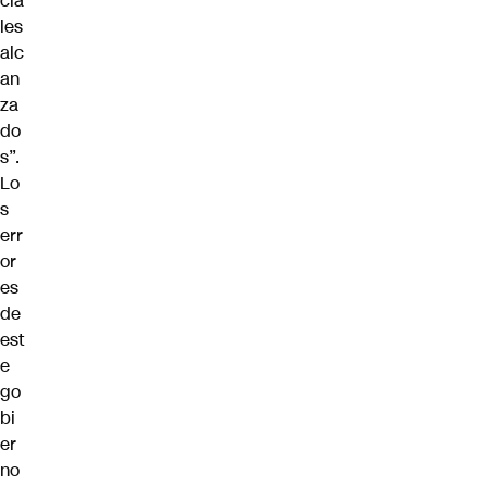
cia
les
alc
an
za
do
s”.
Lo
s
err
or
es
de
est
e
go
bi
er
no