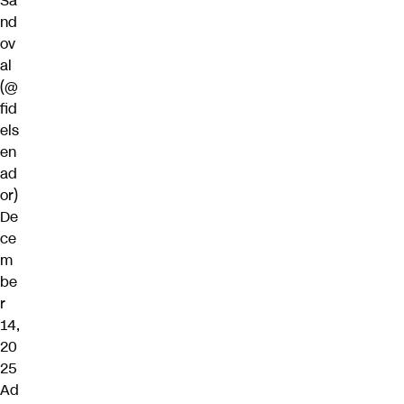
Sa
nd
ov
al
(@
fid
els
en
ad
or)
De
ce
m
be
r
14,
20
25
Ad