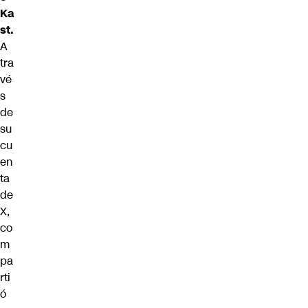
Ka
st.
A
tra
vé
s
de
su
cu
en
ta
de
X,
co
m
pa
rti
ó