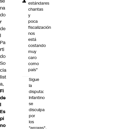
se
estándares
na
chantas
do
y
r
poca
fiscalización
de
nos
l
está
Pa
costando
rti
muy
do
caro
So
como
cia
país"
list
Sigue
a,
la
Fi
disputa:
de
Infantino
se
l
disculpa
Es
por
pi
los
no
"errores",