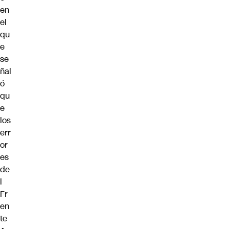
en
el
qu
e
se
ñal
ó
qu
e
los
err
or
es
de
l
Fr
en
te