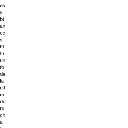
os
y
bl
an
co
s.
El
tri
un
fo
de
la
ult
ra
de
re
ch
a