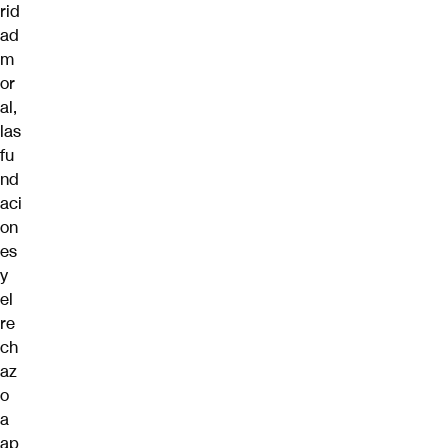
rid
ad
m
or
al,
las
fu
nd
aci
on
es
y
el
re
ch
az
o
a
ap