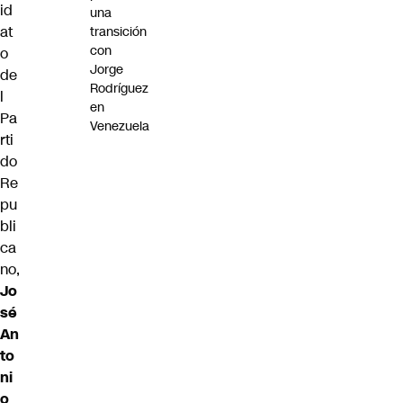
id
una
at
transición
con
o
Jorge
de
Rodríguez
l
en
Pa
Venezuela
rti
do
Re
pu
bli
ca
no,
Jo
sé
An
to
ni
o