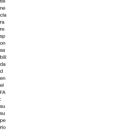
tie
ne
cla
ra
re
sp
on
sa
bili
da
d
en
el
FA
:
su
su
pe
rio