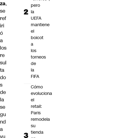
za
,
pero
se
la
ref
UEFA
mantiene
iri
el
ó
boicot
a
a
los
los
re
torneos
sul
de
ta
la
FIFA
do
s
Cómo
de
evoluciona
la
el
retail:
se
Paris
gu
remodela
nd
su
a
tienda
vu