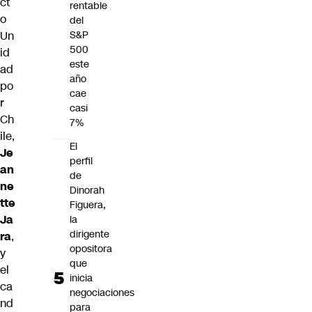
ct
rentable
o
del
Un
S&P
500
id
este
ad
año
po
cae
r
casi
Ch
7%
ile,
El
Je
perfil
an
de
ne
Dinorah
tte
Figuera,
Ja
la
dirigente
ra
,
opositora
y
que
el
inicia
ca
negociaciones
nd
para