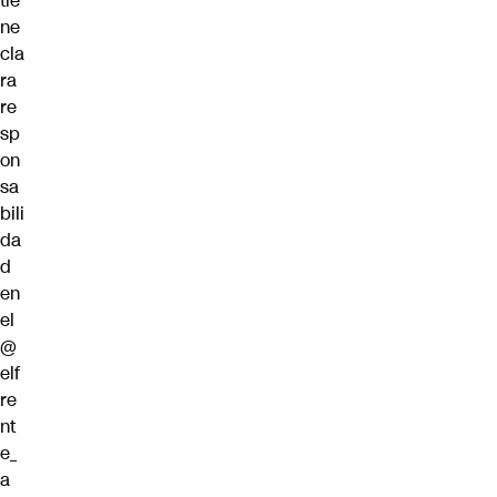
tie
ne
cla
ra
re
sp
on
sa
bili
da
d
en
el
@
elf
re
nt
e_
a