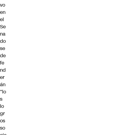
vo
en
el
Se
na
do
se
de
fe
nd
er
án
“lo
s
lo
gr
os
so