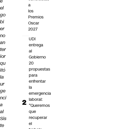
e
a
el
los
go
Premios
bi
Oscar
er
2027
no
UDI
an
entrega
ter
al
ior
Gobierno
qu
20
propuestas
itó
para
la
enfrentar
ur
la
ge
emergencia
nci
laboral:
a
“Queremos
al
que
recuperar
Sis
el
te