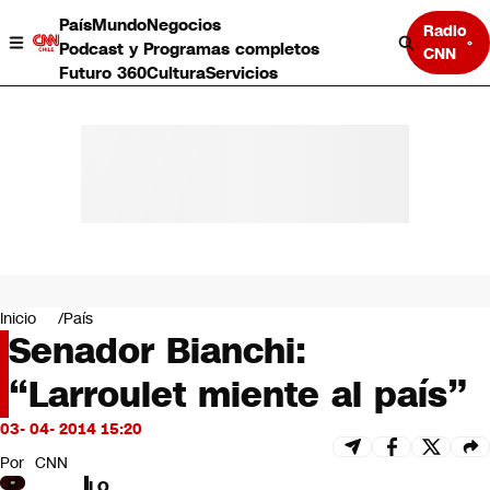
País
Mundo
Negocios
Radio
Podcast y Programas completos
CNN
Futuro 360
Cultura
Servicios
País
Mundo
Negocios
Inicio
País
Senador Bianchi:
Deportes
Programas completos
“Larroulet miente al país”
Cultura
Servicios
03- 04- 2014 15:20
Bits
CNN Data
Por
CNN
CNN tiempo
LO