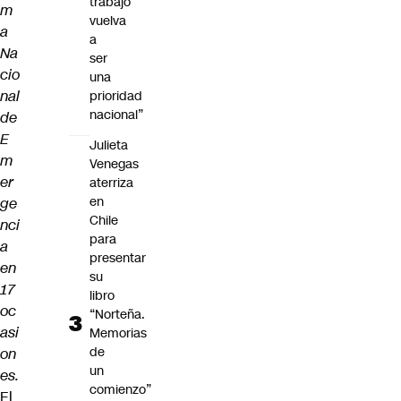
trabajo
m
vuelva
a
a
Na
ser
cio
una
nal
prioridad
nacional”
de
E
Julieta
m
Venegas
er
aterriza
en
ge
Chile
nci
para
a
presentar
en
su
17
libro
oc
“Norteña.
asi
Memorias
de
on
un
es.
comienzo”
El