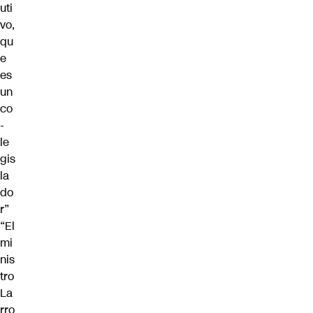
uti
vo,
qu
e
es
un
co
-
le
gis
la
do
r”
“El
mi
nis
tro
La
rro