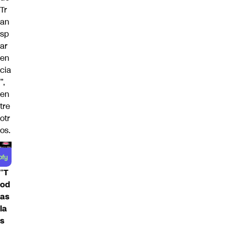
Tr
an
sp
ar
en
cia
”,
en
tre
otr
os.
“
T
od
as
la
s