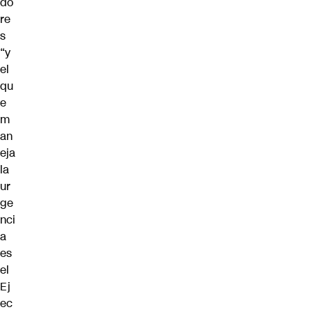
do
re
s
“y
el
qu
e
m
an
eja
la
ur
ge
nci
a
es
el
Ej
ec