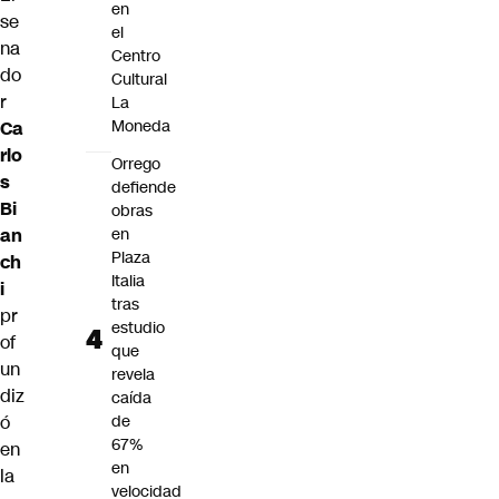
en
se
el
na
Centro
do
Cultural
r
La
Moneda
Ca
rlo
Orrego
s
defiende
Bi
obras
an
en
Plaza
ch
Italia
i
tras
pr
estudio
of
que
un
revela
diz
caída
ó
de
67%
en
en
la
velocidad