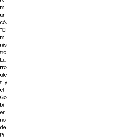
m
ar
có.
“El
mi
nis
tro
La
rro
ule
t y
el
Go
bi
er
no
de
Pi