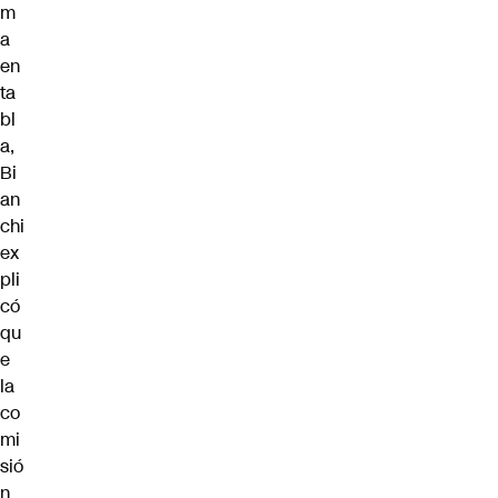
m
a
en
ta
bl
a,
Bi
an
chi
ex
pli
có
qu
e
la
co
mi
sió
n