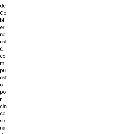
de
Go
bi
er
no
est
á
co
m
pu
est
o
po
r
cin
co
se
na