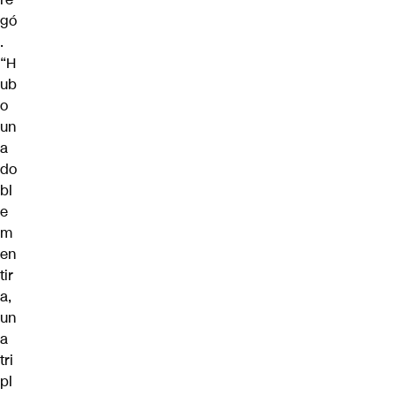
gó
.
“H
ub
o
un
a
do
bl
e
m
en
tir
a,
un
a
tri
pl