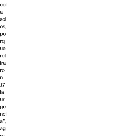
col
a
sol
os,
po
rq
ue
ret
ira
ro
n
17
la
ur
ge
nci
a”,
ag
re