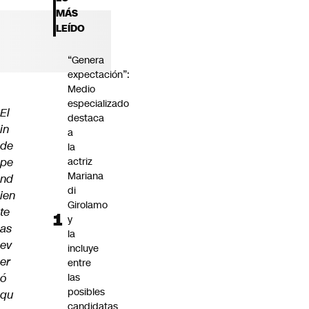
Futuro 360
MÁS
Opinión
LEÍDO
“Genera
expectación”:
Medio
especializado
El
destaca
in
a
de
la
pe
actriz
Mariana
nd
di
ien
Girolamo
te
y
as
la
ev
incluye
er
entre
ó
las
posibles
qu
candidatas