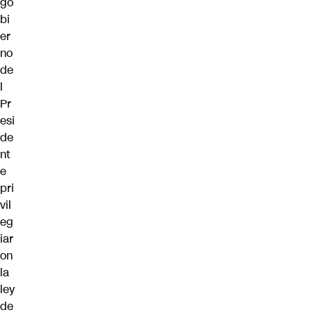
go
bi
er
no
de
l
Pr
esi
de
nt
e
pri
vil
eg
iar
on
la
ley
de