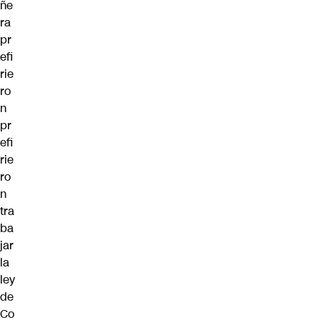
ñe
ra
pr
efi
rie
ro
n
pr
efi
rie
ro
n
tra
ba
jar
la
ley
de
Co