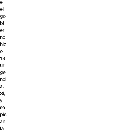
e
el
go
bi
er
no
hiz
o
18
ur
ge
nci
a.
Sí,
y
se
pis
an
la