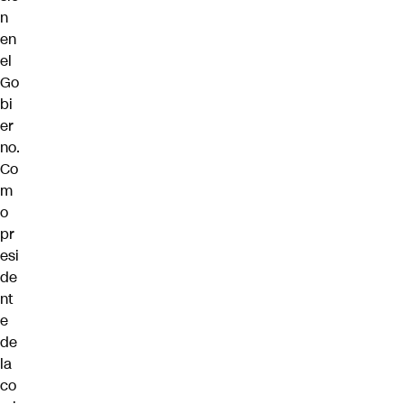
n
en
el
Go
bi
er
no.
Co
m
o
pr
esi
de
nt
e
de
la
co