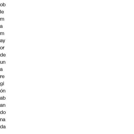
ob
le
m
a
m
ay
or
de
un
a
re
gi
ón
ab
an
do
na
da
,