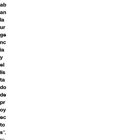
ab
an
la
ur
ge
nc
ia
y
el
lis
ta
do
de
pr
oy
ec
to
s
“,
re