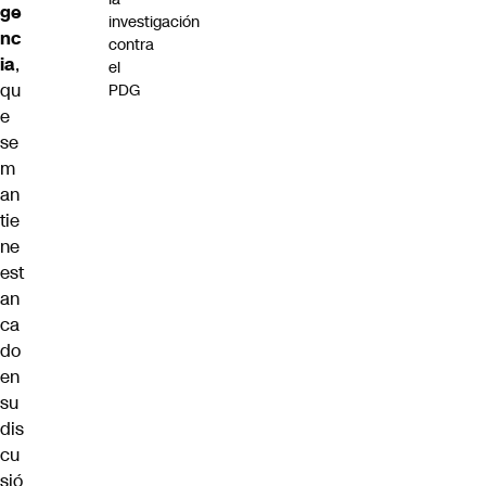
ge
investigación
nc
contra
ia
,
el
qu
PDG
e
se
m
an
tie
ne
est
an
ca
do
en
su
dis
cu
sió