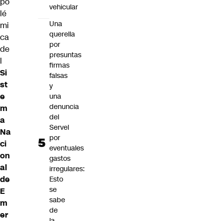
po
vehicular
lé
Una
mi
querella
ca
por
de
presuntas
l
firmas
Si
falsas
st
y
e
una
denuncia
m
del
a
Servel
Na
por
ci
eventuales
on
gastos
al
irregulares:
de
Esto
se
E
sabe
m
de
er
la