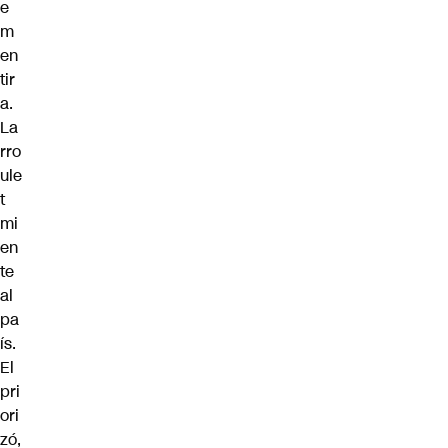
e
m
en
tir
a.
La
rro
ule
t
mi
en
te
al
pa
ís.
El
pri
ori
zó,