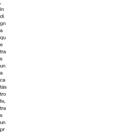
,
in
di
gn
a
qu
e
tra
s
un
a
ca
tás
tro
fe,
tra
s
un
pr