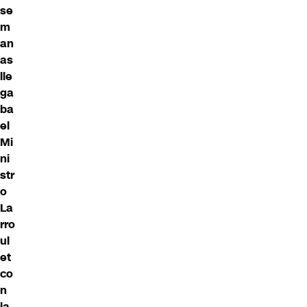
se
m
an
as
lle
ga
ba
el
Mi
ni
str
o
La
rro
ul
et
co
n
la