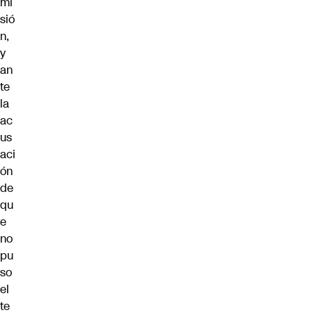
mi
sió
n,
y
an
te
la
ac
us
aci
ón
de
qu
e
no
pu
so
el
te