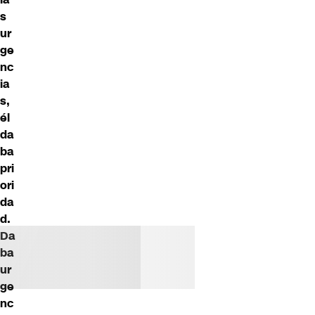
s
ur
ge
nc
ia
s,
él
da
ba
pri
ori
da
d.
Da
ba
ur
ge
nc