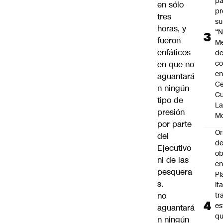
pa
en sólo
pr
tres
su
horas, y
“N
fueron
M
enfáticos
de
co
en que no
en
aguantará
Ce
n ningún
Cu
tipo de
L
presión
M
por parte
Or
del
de
Ejecutivo
ob
ni de las
e
pesquera
Pl
s.
Ita
no
tr
es
aguantará
q
n ningún