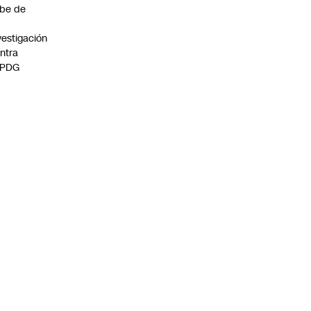
be de
vestigación
ntra
 PDG