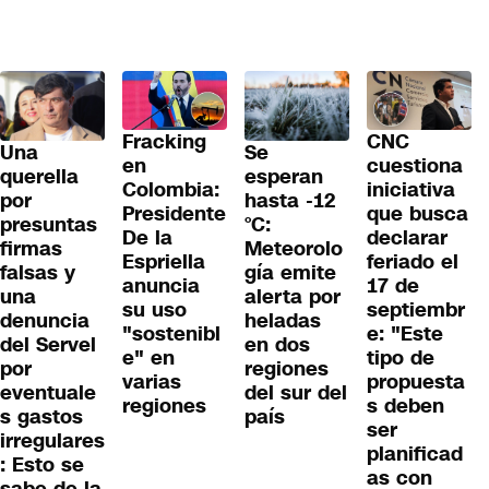
Fracking
CNC
Una
Se
en
cuestiona
querella
esperan
Colombia:
iniciativa
por
hasta -12
Presidente
que busca
presuntas
°C:
De la
declarar
firmas
Meteorolo
Espriella
feriado el
falsas y
gía emite
anuncia
17 de
una
alerta por
su uso
septiembr
denuncia
heladas
"sostenibl
e: "Este
del Servel
en dos
e" en
tipo de
por
regiones
varias
propuesta
eventuale
del sur del
regiones
s deben
s gastos
país
ser
irregulares
planificad
: Esto se
as con