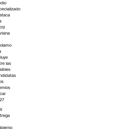
dio
pecializado
staca
a
triz
riana
rolamo
a
cluye
tre las
sibles
ndidatas
los
emios
car
27
I
trega
bierno