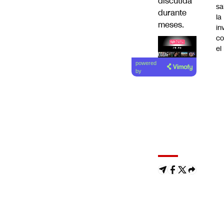
discutida
sa
durante
la
meses.
in
co
el
Lea el
powered
artículo
by