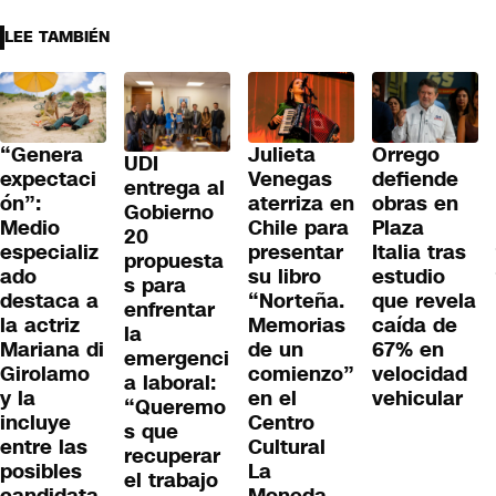
LEE TAMBIÉN
“Genera
Julieta
Orrego
UDI
expectaci
Venegas
defiende
entrega al
ón”:
aterriza en
obras en
Gobierno
Medio
Chile para
Plaza
20
especializ
presentar
Italia tras
propuesta
ado
su libro
estudio
s para
destaca a
“Norteña.
que revela
enfrentar
la actriz
Memorias
caída de
la
Mariana di
de un
67% en
emergenci
Girolamo
comienzo”
velocidad
a laboral:
y la
en el
vehicular
“Queremo
incluye
Centro
s que
entre las
Cultural
recuperar
posibles
La
el trabajo
candidata