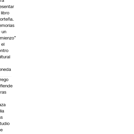
ra
esentar
 libro
orteña.
emorias
 un
mienzo”
 el
ntro
ltural
a
oneda
rego
fiende
ras
n
aza
lia
as
tudio
ue