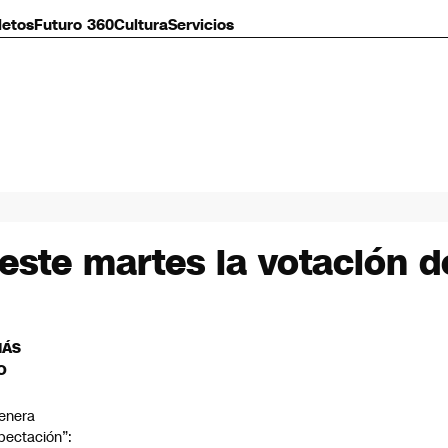
letos
Futuro 360
Cultura
Servicios
ste martes la votación d
MÁS
O
enera
pectación”: