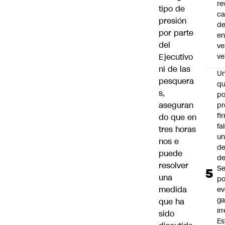
re
tipo de
ca
presión
d
por parte
e
del
ve
Ejecutivo
ve
ni de las
U
pesquera
qu
s,
po
aseguran
pr
fi
do que en
fa
tres horas
u
nos e
de
puede
de
resolver
Se
una
po
medida
ev
ga
que ha
ir
sido
Es