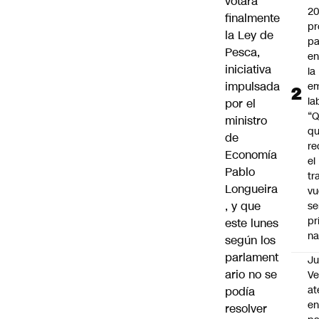
votará
2
finalmente
pr
la Ley de
pa
Pesca,
en
iniciativa
la
impulsada
em
la
por el
“
ministro
q
de
re
Economía
el
Pablo
tr
Longueira
vu
, y que
se
pr
este lunes
na
según los
parlament
Ju
ario no se
V
at
podía
en
resolver