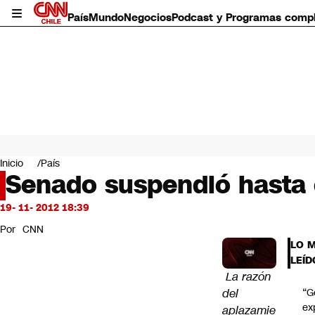
País
Mundo
Negocios
Podcast y Programas comp
País
Mundo
Inicio
País
Negocios
Senado suspendió hasta e
Deportes
Programas completos
19- 11- 2012 18:39
Cultura
Por
CNN
Servicios
LO 
Bits
LEÍD
CNN Data
La razón
CNN tiempo
del
“G
Futuro 360
ex
aplazamie
Opinión