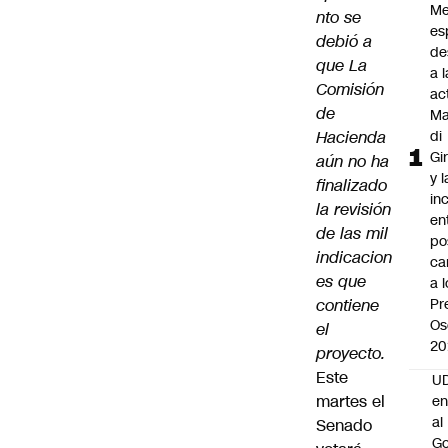
Me
nto se
es
debió a
de
que La
a l
Comisión
ac
de
Ma
Hacienda
di
Gi
aún no ha
y l
finalizado
in
la revisión
en
de las mil
po
indicacion
ca
es que
a 
contiene
Pr
Os
el
20
proyecto.
Este
UD
martes el
en
al
Senado
Go