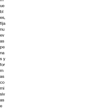
ue
bl
es,
fija
nu
ev
as
pe
na
s y
for
m
as
co
mi
siv
as
e