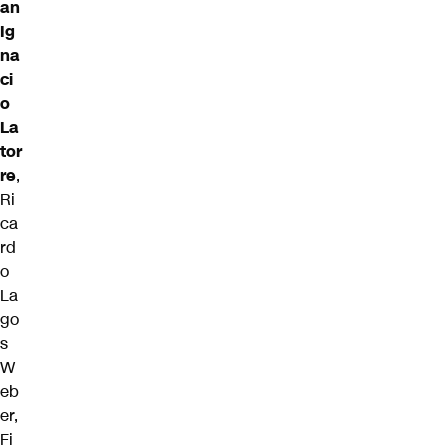
an
Ig
na
ci
o
La
tor
re
,
Ri
ca
rd
o
La
go
s
W
eb
er,
Fi