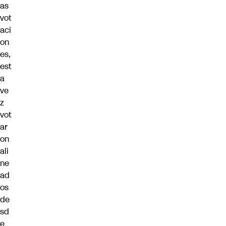
as
vot
aci
on
es,
est
a
ve
z
vot
ar
on
ali
ne
ad
os
de
sd
e