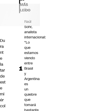
Futuro 360
MÁS
Opinión
LEÍDO
Raúl
Sohr,
analista
internacional:
Du
"Lo
ra
que
nt
estamos
e
viendo
entre
la
Brasil
tar
y
de
Argentina
est
es
e
un
mi
quiebre
ér
que
tomará
col
bastante