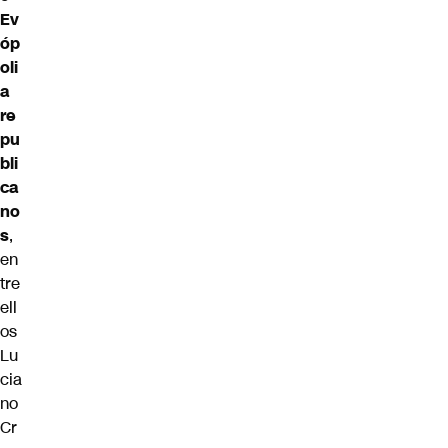
Ev
óp
oli
a
re
pu
bli
ca
no
s
,
en
tre
ell
os
Lu
cia
no
Cr