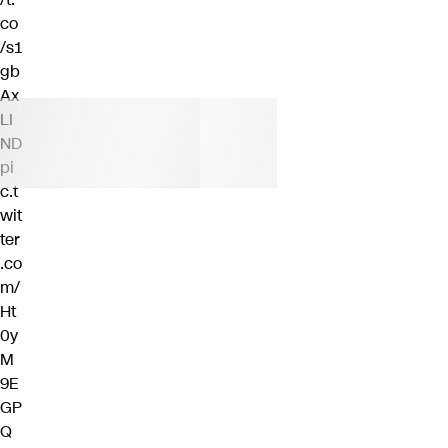
co
/s1
gb
Ax
LI
ND
pi
c.t
wit
ter
.co
m/
Ht
0y
M
9E
GP
Q