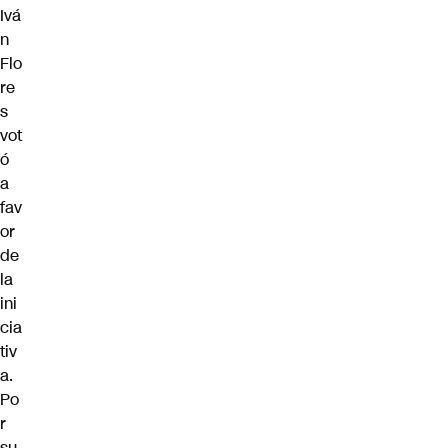
Ivá
n
Flo
re
s
vot
ó
a
fav
or
de
la
ini
cia
tiv
a.
Po
r
su