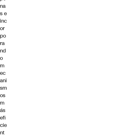
na
s e
inc
or
po
ra
nd
o
m
ec
ani
sm
os
m
ás
efi
cie
nt