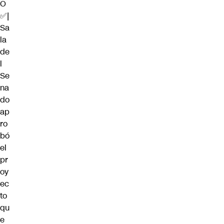
O
✅|
Sa
la
de
l
Se
na
do
ap
ro
bó
el
pr
oy
ec
to
qu
e