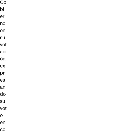
Go
bi
er
no
en
su
vot
aci
ón,
ex
pr
es
an
do
su
vot
o
en
co