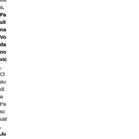
a,
Pa
uli
na
Vo
da
no
vic
,
Cl
au
di
a
Pa
sc
ual
,
Ju