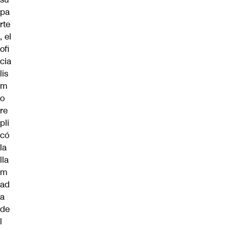
pa
rte
, el
ofi
cia
lis
m
o
re
pli
có
la
lla
m
ad
a
de
l