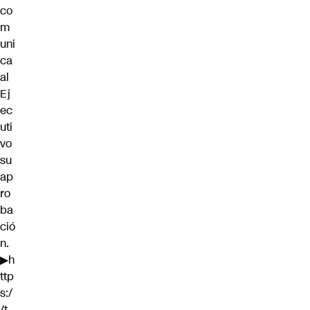
co
m
uni
ca
al
Ej
ec
uti
vo
su
ap
ro
ba
ció
n.
▶
h
ttp
s:/
/t.