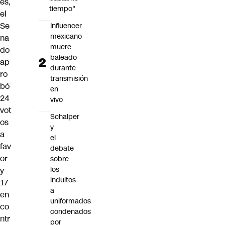
es,
tiempo"
el
Se
Influencer
mexicano
na
muere
do
baleado
ap
durante
ro
transmisión
bó
en
24
vivo
vot
Schalper
os
y
a
el
fav
debate
or
sobre
los
y
indultos
17
a
en
uniformados
co
condenados
ntr
por