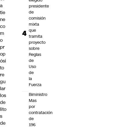
elegido
a
presidente
tie
de
comisión
ne
mixta
co
que
m
tramita
o
proyecto
pr
sobre
op
Reglas
ósi
de
Uso
to
de
re
la
gu
Fuerza
lar
Biministro
los
Mas
de
por
lito
contratación
s
de
de
196