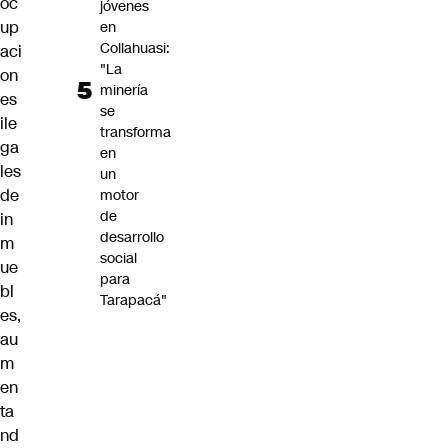
oc
jóvenes
up
en
Collahuasi:
aci
"La
on
minería
es
se
ile
transforma
ga
en
les
un
de
motor
de
in
desarrollo
m
social
ue
para
bl
Tarapacá"
es,
au
m
en
ta
nd