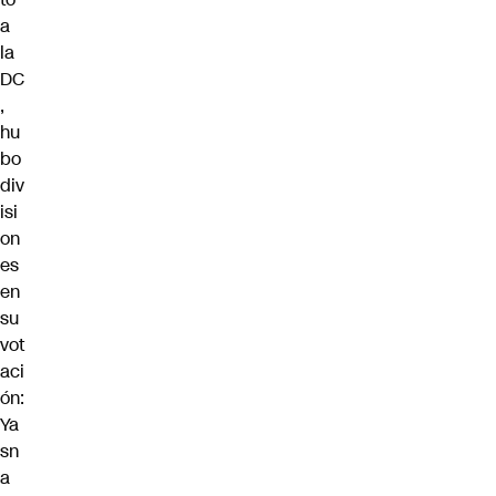
a
la
DC
,
hu
bo
div
isi
on
es
en
su
vot
aci
ón:
Ya
sn
a