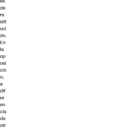
es
de
re
stit
uci
ón.
En
la
op
osi
ció
n,
a
dif
er
en
cia
de
otr