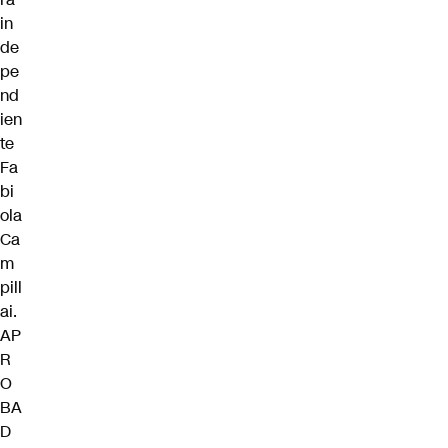
in
de
pe
nd
ien
te
Fa
bi
ola
Ca
m
pill
ai.
AP
R
O
BA
D