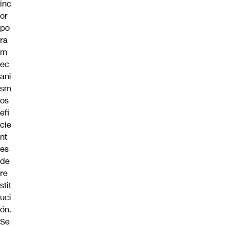
inc
or
po
ra
m
ec
ani
sm
os
efi
cie
nt
es
de
re
stit
uci
ón.
Se