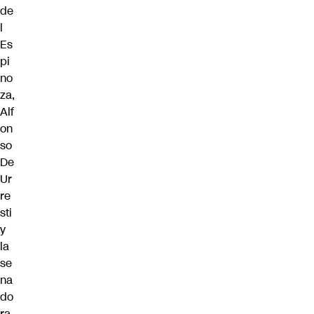
de
l
Es
pi
no
za,
Alf
on
so
De
Ur
re
sti
y
la
se
na
do
ra