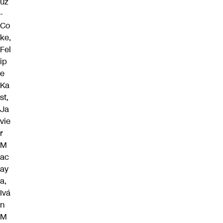
uz
-
Co
ke,
Fel
ip
e
Ka
st,
Ja
vie
r
M
ac
ay
a,
Ivá
n
M