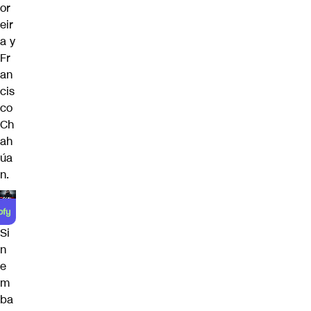
or
eir
a y
Fr
an
cis
co
Ch
ah
úa
n.
Si
n
e
m
ba