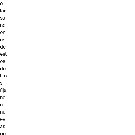
o
las
sa
nci
on
es
de
est
os
de
lito
s,
fija
nd
o
nu
ev
as
pe