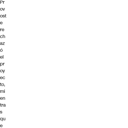
Pr
ov
ost
e
re
ch
az
ó
el
pr
oy
ec
to,
mi
en
tra
s
qu
e