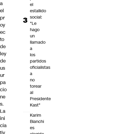
a
el
el
estallido
social:
pr
"Le
oy
hago
ec
un
to
llamado
de
a
ley
los
de
partidos
oficialistas
us
a
ur
no
pa
torear
cio
al
ne
Presidente
s.
Kast"
La
Karim
ini
Bianchi
cia
es
tiv