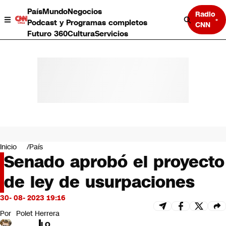
País
Mundo
Negocios
Radio
Podcast y Programas completos
CNN
Futuro 360
Cultura
Servicios
País
Mundo
Negocios
Inicio
País
Senado aprobó el proyecto
Deportes
Programas completos
de ley de usurpaciones
Cultura
Servicios
30- 08- 2023 19:16
Bits
CNN Data
Por
Polet Herrera
CNN tiempo
LO