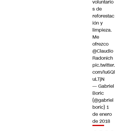
voluntario
s de
reforestac
ión y
limpieza.
Me
ofrezco
@Claudio
Radonich
pic.twitter.
com/Iu6Ql
uLTjN
— Gabriel
Boric
(@gabriel
boric)
1
de enero
de 2018