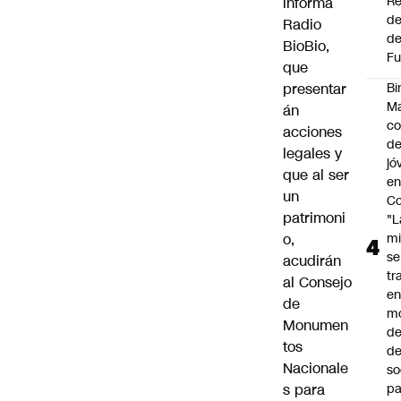
Re
informa
de
Radio
de
BioBio,
Fu
que
presentar
Bi
Ma
án
co
acciones
de
legales y
jó
que al ser
e
un
Co
patrimoni
"L
o,
mi
se
acudirán
tr
al Consejo
en
de
m
Monumen
d
tos
de
Nacionale
so
s para
pa