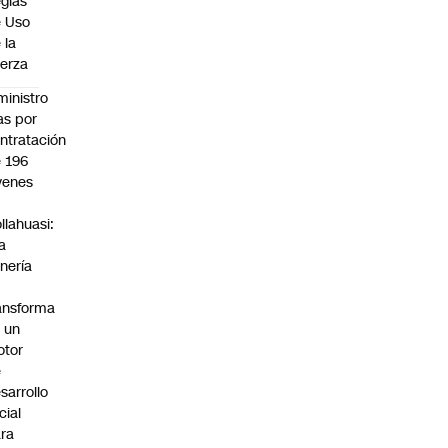
glas
 Uso
 la
erza
ministro
s por
ntratación
 196
venes
n
llahuasi:
a
nería
ansforma
 un
otor
e
sarrollo
cial
ra