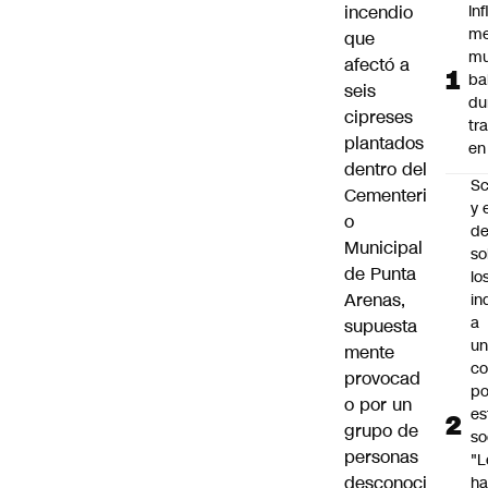
incendio
In
me
que
mu
afectó a
ba
seis
du
cipreses
tr
plantados
en
dentro del
Sc
Cementeri
y 
o
d
Municipal
so
de Punta
lo
Arenas,
in
a
supuesta
un
mente
c
provocad
po
o por un
es
grupo de
so
personas
"L
desconoci
ha