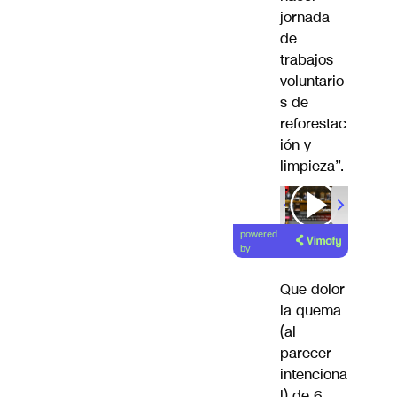
jornada
de
trabajos
voluntario
s de
reforestac
ión y
limpieza”.
powered
by
Que dolor
la quema
(al
parecer
intenciona
l) de 6