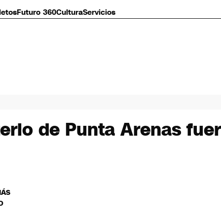
letos
Futuro 360
Cultura
Servicios
terio de Punta Arenas fu
MÁS
O