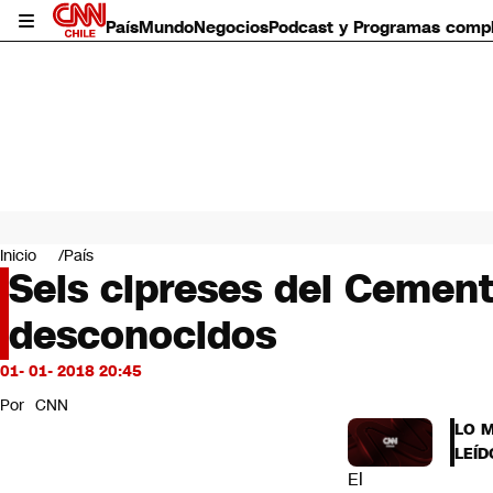
País
Mundo
Negocios
Podcast y Programas comp
País
Mundo
Inicio
País
Negocios
Seis cipreses del Cemen
Deportes
desconocidos
Programas completos
Cultura
Servicios
01- 01- 2018 20:45
Bits
Por
CNN
CNN Data
LO 
CNN tiempo
LEÍD
Futuro 360
El
Opinión