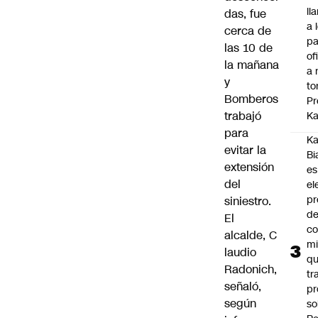
ll
das, fue
a 
cerca de
pa
las 10 de
of
la mañana
a 
y
to
Bomberos
Pr
trabajó
Ka
para
Ka
evitar la
Bi
extensión
es
del
el
pr
siniestro.
d
El
co
alcalde, C
mi
laudio
q
Radonich,
tr
señaló,
pr
según
so