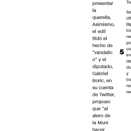
Ta
presentar
la
Se
querella.
of
Asimismo,
Bi
tr
el edil
re
tildó el
po
hecho de
co
“vándalic
ir
o” y el
de
diputado,
du
Gabriel
y
tr
Boric, en
n
su cuenta
re
de Twitter,
propuso
que “al
alero de
la Muni
hacer