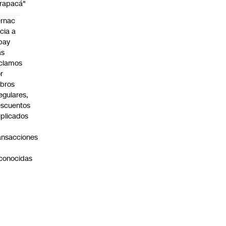
rapacá"
rnac
icia a
pay
as
clamos
r
bros
regulares,
scuentos
plicados
ansacciones
o
conocidas