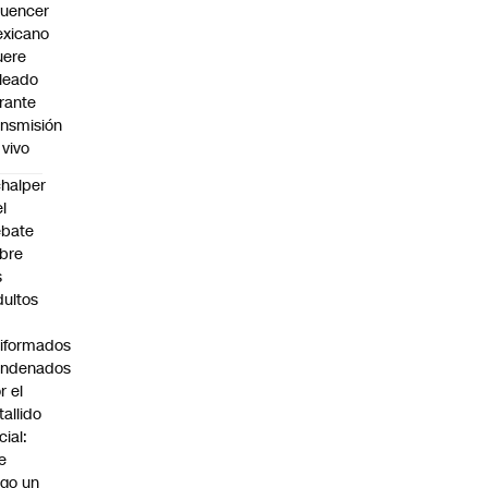
fluencer
xicano
ere
leado
rante
ansmisión
 vivo
halper
el
ebate
bre
s
dultos
iformados
ondenados
r el
tallido
cial:
e
go un