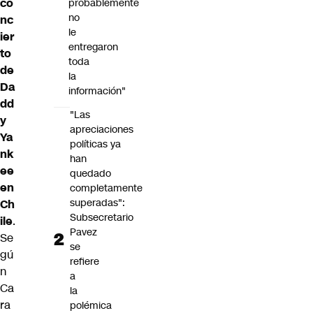
co
probablemente
no
nc
le
ier
entregaron
to
toda
de
la
Da
información"
dd
"Las
y
apreciaciones
Ya
políticas ya
nk
han
ee
quedado
en
completamente
superadas":
Ch
Subsecretario
ile
.
Pavez
Se
se
gú
refiere
n
a
Ca
la
ra
polémica