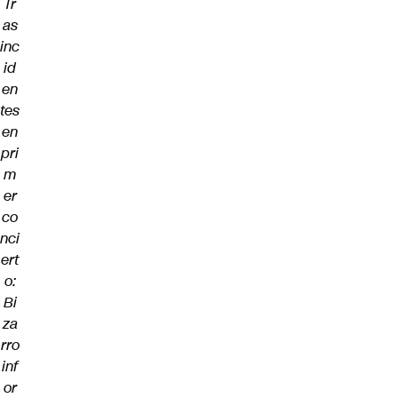
Tr
as
inc
id
en
tes
en
pri
m
er
co
nci
ert
o:
Bi
za
rro
inf
or