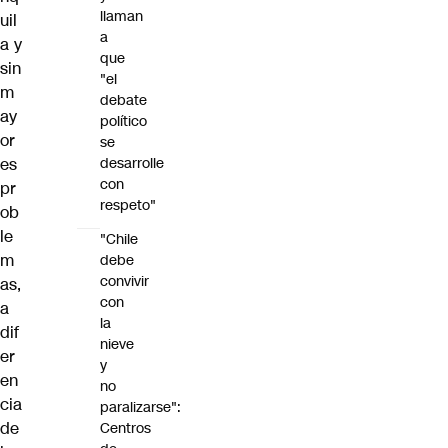
llaman
uil
a
a y
que
sin
"el
m
debate
ay
político
or
se
es
desarrolle
con
pr
respeto"
ob
le
"Chile
m
debe
convivir
as,
con
a
la
dif
nieve
er
y
en
no
cia
paralizarse":
de
Centros