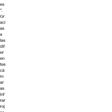
es
”.
Gr
aci
as
a
las
dif
er
en
tes
cá
m
ar
as
inf
rar
roj