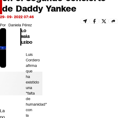
Futuro 360
de Daddy Yankee
Opinión
29- 09- 2022 07:46
Por
Daniela Pérez
LO
MÁS
LEÍDO
Luis
Cordero
afirma
que
ha
existido
una
"falta
de
humanidad"
con
La
la
no