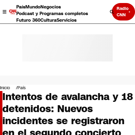
País
Mundo
Negocios
Radio
Podcast y Programas completos
CNN
Futuro 360
Cultura
Servicios
País
Mundo
Negocios
Inicio
País
Intentos de avalancha y 18
Deportes
Programas completos
detenidos: Nuevos
Cultura
Servicios
incidentes se registraron
Bits
CNN Data
en el segundo concierto
CNN tiempo