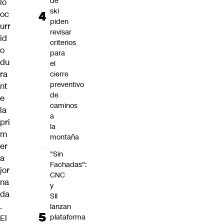
de
lo
ski
oc
piden
urr
revisar
id
criterios
o
para
du
el
ra
cierre
preventivo
nt
de
e
caminos
la
a
pri
la
m
montaña
er
"Sin
a
Fachadas":
jor
CNC
na
y
da
SII
.
lanzan
plataforma
El