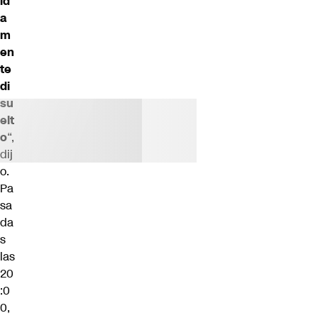
id
a
m
en
te
di
su
elt
o
“,
dij
o.
Pa
sa
da
s
las
20
:0
0,