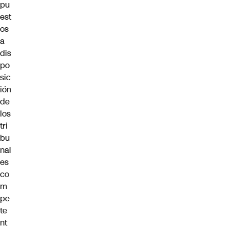
pu
est
os
a
dis
po
sic
ión
de
los
tri
bu
nal
es
co
m
pe
te
nt