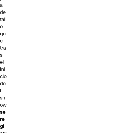
a
de
tall
ó
qu
e
tra
s
el
ini
cio
de
l
sh
ow
se
re
gi