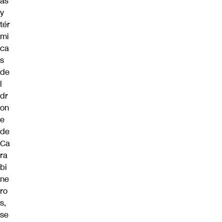
as
y
tér
mi
ca
s
de
l
dr
on
e
de
Ca
ra
bi
ne
ro
s,
se