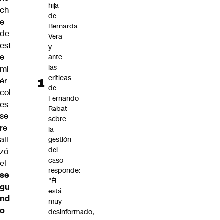
hija
ch
de
e
Bernarda
de
Vera
est
y
e
ante
las
mi
críticas
ér
de
col
Fernando
es
Rabat
se
sobre
re
la
ali
gestión
del
zó
caso
el
responde:
se
"Él
gu
está
nd
muy
o
desinformado,