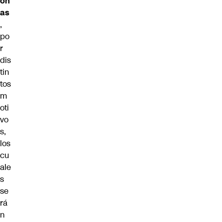
on
as
,
po
r
dis
tin
tos
m
oti
vo
s,
los
cu
ale
s
se
rá
n