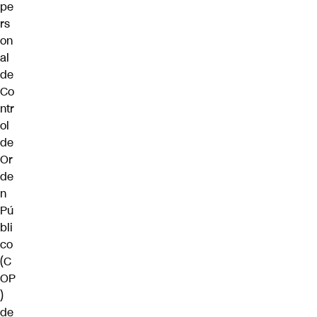
pe
rs
on
al
de
Co
ntr
ol
de
Or
de
n
Pú
bli
co
(C
OP
)
de