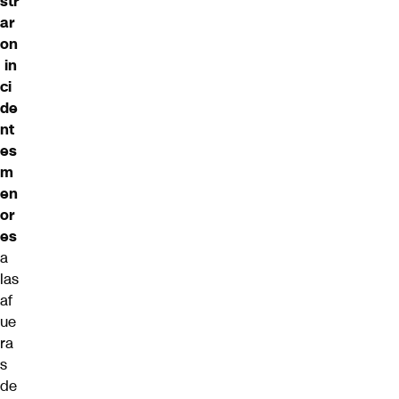
str
ar
on
in
ci
de
nt
es
m
en
or
es
a
las
af
ue
ra
s
de