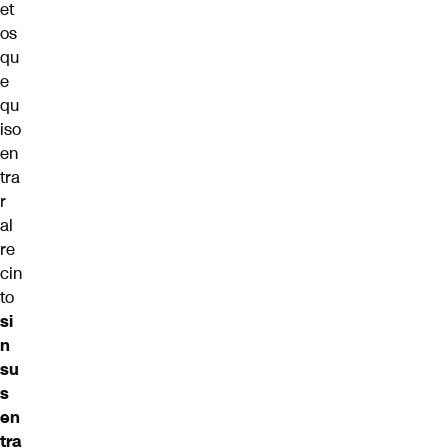
et
os
qu
e
qu
iso
en
tra
r
al
re
cin
to
si
n
su
s
en
tra