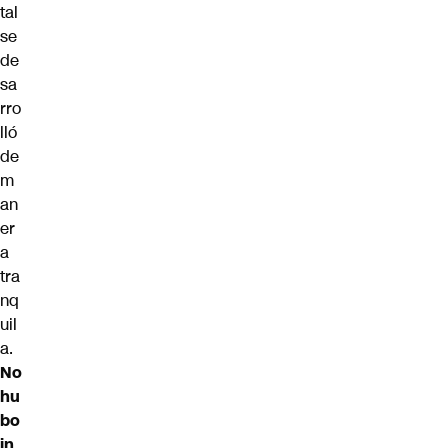
tal
se
de
sa
rro
lló
de
m
an
er
a
tra
nq
uil
a.
No
hu
bo
in