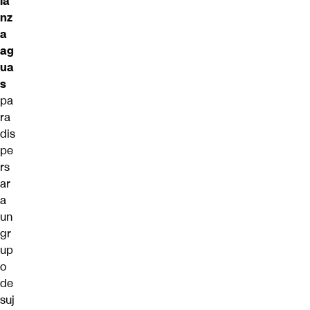
la
nz
a
ag
ua
s
pa
ra
dis
pe
rs
ar
a
un
gr
up
o
de
suj