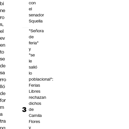
con
bi
el
ne
senador
ro
Squella
s,
el
"Señora
de
ev
feria"
en
y
to
"se
se
le
de
salió
sa
lo
rro
poblacional":
Ferias
lló
Libres
de
rechazan
for
dichos
m
de
a
Camila
tra
Flores
nq
y