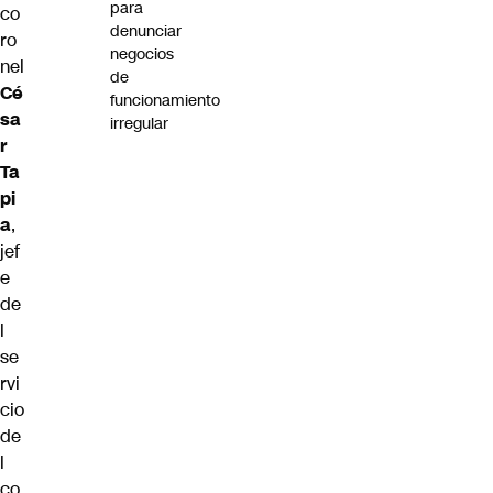
para
co
denunciar
ro
negocios
nel
de
Cé
funcionamiento
sa
irregular
r
Ta
pi
a
,
jef
e
de
l
se
rvi
cio
de
l
co