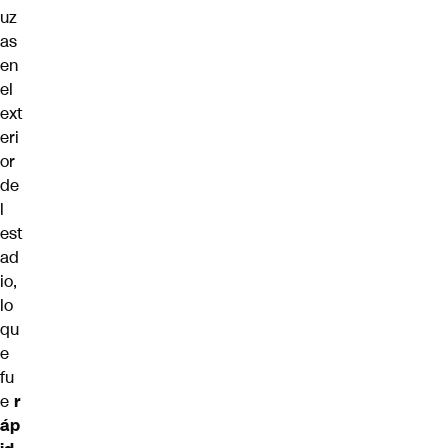
uz
as
en
el
ext
eri
or
de
l
est
ad
io,
lo
qu
e
fu
e
r
áp