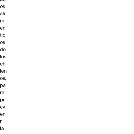
os
ali
m
en
tici
os
de
los
chi
len
os,
pa
ra
pr
ev
eni
r
la