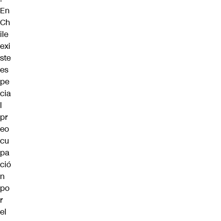
En
Ch
ile
exi
ste
es
pe
cia
l
pr
eo
cu
pa
ció
n
po
r
el