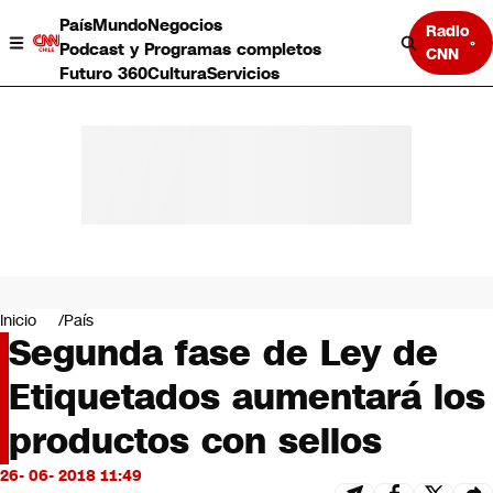
País
Mundo
Negocios
Radio
Podcast y Programas completos
CNN
Futuro 360
Cultura
Servicios
País
Mundo
Negocios
Inicio
País
Segunda fase de Ley de
Deportes
Programas completos
Etiquetados aumentará los
Cultura
Servicios
productos con sellos
Bits
CNN Data
26- 06- 2018 11:49
CNN tiempo