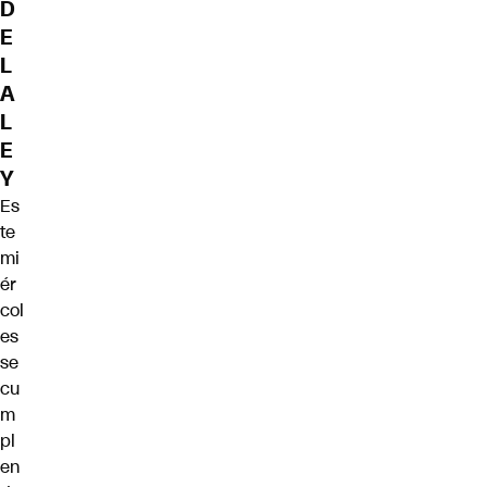
D
E
L
A
L
E
Y
Es
te
mi
ér
col
es
se
cu
m
pl
en