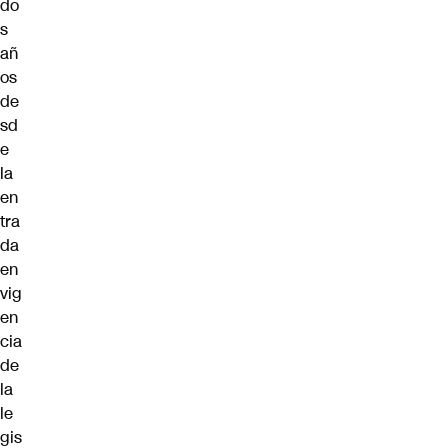
do
s
añ
os
de
sd
e
la
en
tra
da
en
vig
en
cia
de
la
le
gis