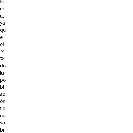
te
m
a,
ya
qu
e
el
74
%
de
la
po
bl
aci
ón
tie
ne
so
br