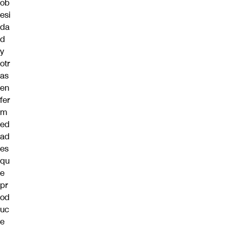
ob
esi
da
d
y
otr
as
en
fer
m
ed
ad
es
qu
e
pr
od
uc
e