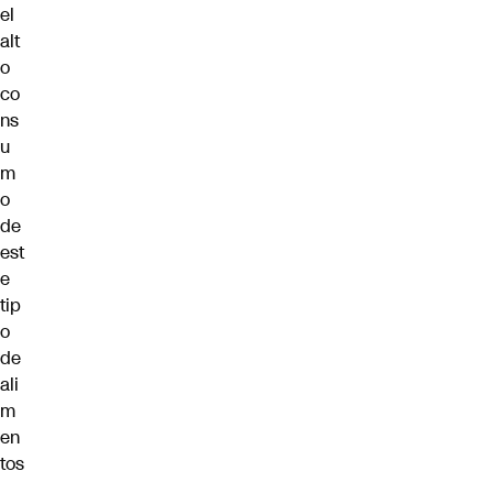
el
alt
o
co
ns
u
m
o
de
est
e
tip
o
de
ali
m
en
tos
.