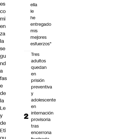
es
ella
co
le
he
mi
entregado
en
mis
za
mejores
la
esfuerzos"
se
Tres
gu
adultos
nd
quedan
a
en
fas
prisión
e
preventiva
de
y
adolescente
la
en
Le
internación
y
provisoria
de
tras
Eti
encerrona
qu