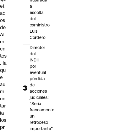
frustrada
et
a
escolta
ad
del
os
exministro
de
Luis
Ali
Cordero
m
Director
en
del
tos
INDH
, la
por
qu
eventual
e
pérdida
au
de
m
acciones
judiciales:
en
"Sería
tar
francamente
ía
un
los
retroceso
pr
importante"