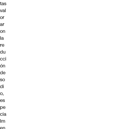
tas
val
or
ar
on
la
re
du
cci
ón
de
so
di
o,
es
pe
cia
lm
en