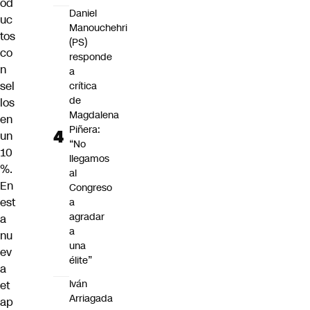
od
Daniel
uc
Manouchehri
tos
(PS)
co
responde
n
a
sel
crítica
de
los
Magdalena
en
Piñera:
un
“No
10
llegamos
%.
al
En
Congreso
est
a
agradar
a
a
nu
una
ev
élite”
a
Iván
et
Arriagada
ap