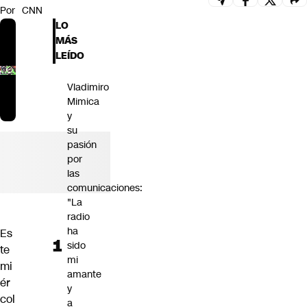
Por
CNN
Futuro 360
LO
Opinión
MÁS
LEÍDO
Vladimiro
Mimica
y
su
pasión
por
las
comunicaciones:
"La
radio
ha
Es
sido
te
mi
mi
amante
ér
y
col
a